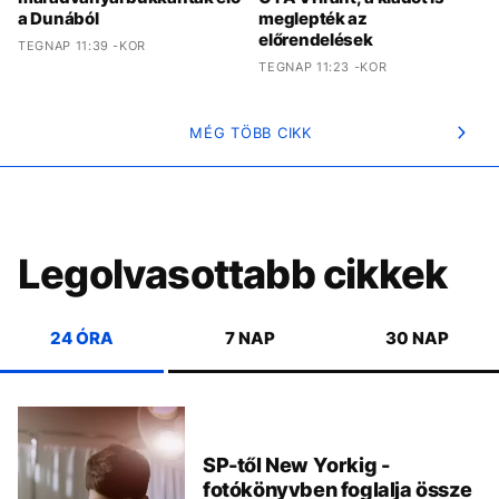
a Dunából
meglepték az
előrendelések
TEGNAP 11:39 -KOR
TEGNAP 11:23 -KOR
MÉG TÖBB CIKK
Legolvasottabb cikkek
24 ÓRA
7 NAP
30 NAP
SP-től New Yorkig -
fotókönyvben foglalja össze