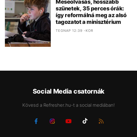
Meseolvasás, hosszabb
szünetek, 35 perces órák:
így reformálná meg az alsó
tagozatot a minisztérium
TEGNAP 12:39 -KOR
Social Media csatornák
Kövesd a Refresher.hu-t a social mediában!