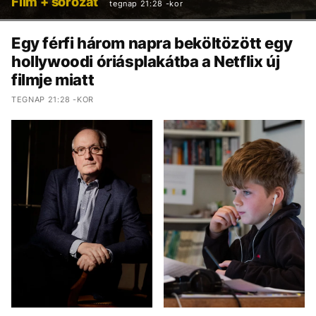
Film + sorozat
tegnap 21:28 -kor
Egy férfi három napra beköltözött egy
hollywoodi óriásplakátba a Netflix új
filmje miatt
TEGNAP 21:28 -KOR