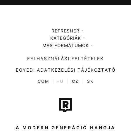
REFRESHER
KATEGÓRIÁK
Médiaajánlat
MÁS FORMÁTUMOK
Zene
Impresszum
Kiemelt tartalmak
Divat
FELHASZNÁLÁSI FELTÉTELEK
Videó
Kultúra
EGYEDI ADATKEZELÉSI TÁJÉKOZTATÓ
Kvíz
ENTR
COM
|
HU
|
CZ
|
SK
Film + sorozat
Tech-Tudomány
Sport
Társadalom
A MODERN GENERÁCIÓ HANGJA