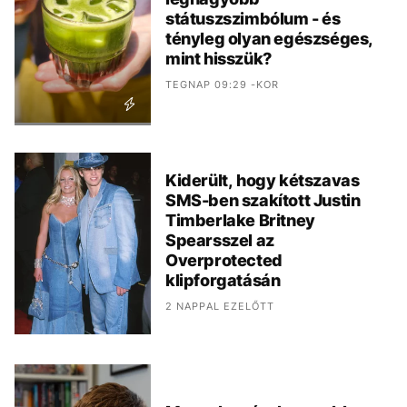
státuszszimbólum - és
tényleg olyan egészséges,
mint hisszük?
TEGNAP 09:29 -KOR
Kiderült, hogy kétszavas
SMS-ben szakított Justin
Timberlake Britney
Spearsszel az
Overprotected
klipforgatásán
2 NAPPAL EZELŐTT