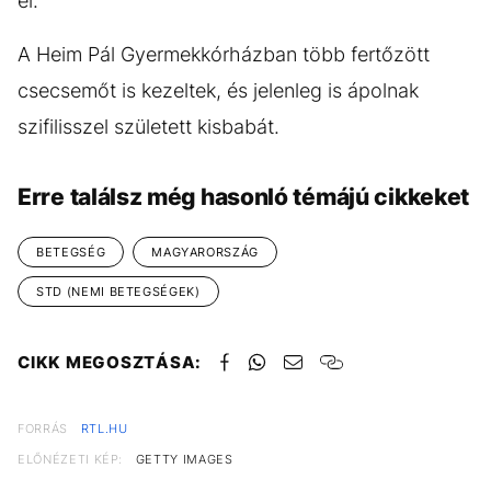
él.
A Heim Pál Gyermekkórházban több fertőzött
csecsemőt is kezeltek, és jelenleg is ápolnak
szifilisszel született kisbabát.
Erre találsz még hasonló témájú cikkeket
BETEGSÉG
MAGYARORSZÁG
STD (NEMI BETEGSÉGEK)
CIKK MEGOSZTÁSA:
FORRÁS
RTL.HU
ELŐNÉZETI KÉP:
GETTY IMAGES