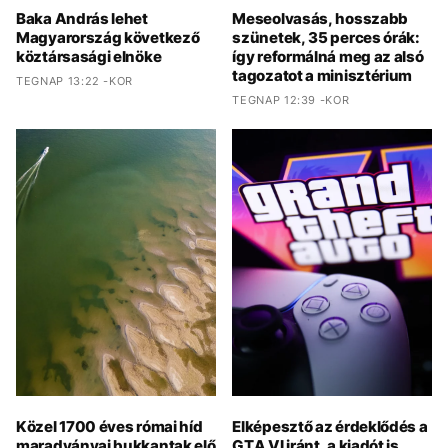
Baka András lehet
Meseolvasás, hosszabb
Magyarország következő
szünetek, 35 perces órák:
köztársasági elnöke
így reformálná meg az alsó
tagozatot a minisztérium
TEGNAP 13:22 -KOR
TEGNAP 12:39 -KOR
Közel 1700 éves római híd
Elképesztő az érdeklődés a
maradványai bukkantak elő
GTA VI iránt, a kiadót is