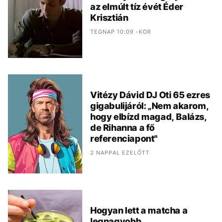
az elmúlt tíz évét Éder
Krisztián
TEGNAP 10:09 -KOR
Vitézy Dávid DJ Oti 65 ezres
gigabulijáról: „Nem akarom,
hogy elbízd magad, Balázs,
de Rihanna a fő
referenciapont"
2 NAPPAL EZELŐTT
Hogyan lett a matcha a
legnagyobb