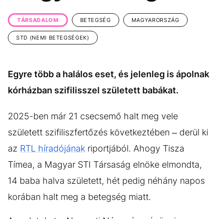
KÖZÉLET
UTAZÁS
TÁRSADALOM
BETEGSÉG
MAGYARORSZÁG
ÉLETMÓD
DESIGN
STD (NEMI BETEGSÉGEK)
BESZÉLGETÉSEK
ARCOK
VIDEÓ
TÖRTÉNETEK
Egyre több a halálos eset, és jelenleg is ápolnak
GASZTRO
kórházban szifilisszel született babákat.
2025-ben már 21 csecsemő halt meg vele
született szifiliszfertőzés következtében – derül ki
az
RTL híradójának
riportjából. Ahogy Tisza
Tímea, a Magyar STI Társaság elnöke elmondta,
14 baba halva született, hét pedig néhány napos
korában halt meg a betegség miatt.