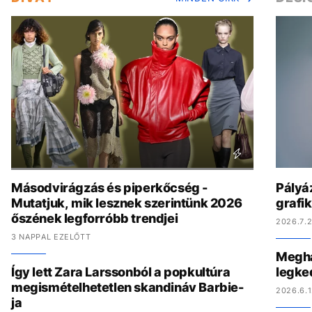
Másodvirágzás és piperkőcség -
Pályáz
Mutatjuk, mik lesznek szerintünk 2026
grafi
őszének legforróbb trendjei
2026.7.2
3 NAPPAL EZELŐTT
Megha
Így lett Zara Larssonból a popkultúra
legke
megismételhetetlen skandináv Barbie-
2026.6.1
ja