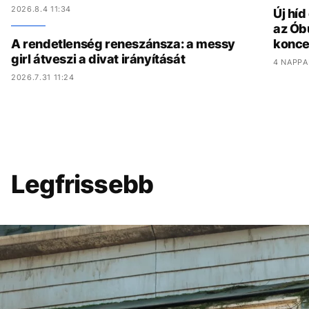
2026.8.4 11:34
Új hí
az Ób
A rendetlenség reneszánsza: a messy
konce
girl átveszi a divat irányítását
4 NAPPA
2026.7.31 11:24
Legfrissebb