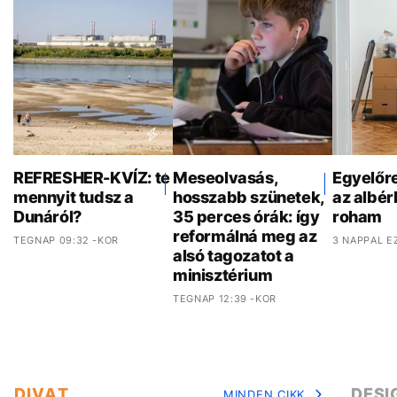
REFRESHER-KVÍZ: te
Meseolvasás,
Egyelőr
mennyit tudsz a
hosszabb szünetek,
az albér
Dunáról?
35 perces órák: így
roham
reformálná meg az
TEGNAP 09:32 -KOR
3 NAPPAL E
alsó tagozatot a
minisztérium
TEGNAP 12:39 -KOR
DIVAT
DESI
MINDEN CIKK