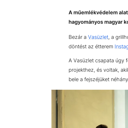
EGYÉB FORMÁTUMOK
REFRESHER
Kiemelt tartalmak
Videó
Kvíz
Médiaajánlat
Impresszum
A műemlékvédelem alatt 
hagyományos magyar ko
Bezár a
Vasüzlet
, a gril
döntést az étterem
Insta
A Vasüzlet csapata úgy f
projekthez, és voltak, ak
bele a fejszéjüket néhány