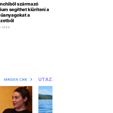
mchiből származó
ium segíthet kiüríteni a
űanyagokat a
zetből
3 14:53
UTAZÁS
MINDEN CIKK
MIN