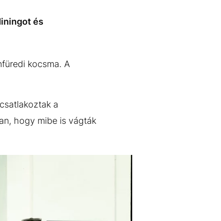
iningot és
onfüredi kocsma. A
csatlakoztak a
san, hogy mibe is vágták