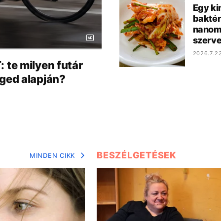
Egy ki
baktér
nanom
szerve
2026.7.2
te milyen futár
éged alapján?
BESZÉLGETÉSEK
MINDEN CIKK