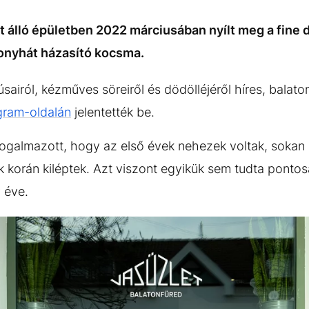
álló épületben 2022 márciusában nyílt meg a fine d
nyhát házasító kocsma.
lhúsairól, kézműves söreiről és dödölléjéről híres, balat
gram-oldalán
jelentették be.
ogalmazott, hogy az első évek nehezek voltak, sokan 
ik korán kiléptek. Azt viszont egyikük sem tudta ponto
 éve.