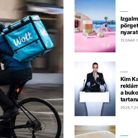
Izgalm
pörget
nyarat
TEGNAP 1
Kim Ka
reklám
a bukot
tartan
2026.7.24