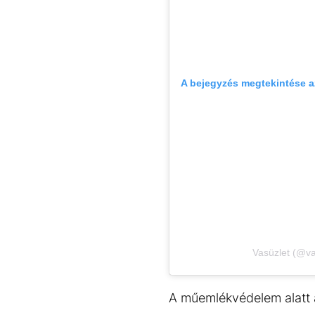
A bejegyzés megtekintése 
Vasüzlet (@va
A műemlékvédelem alatt 