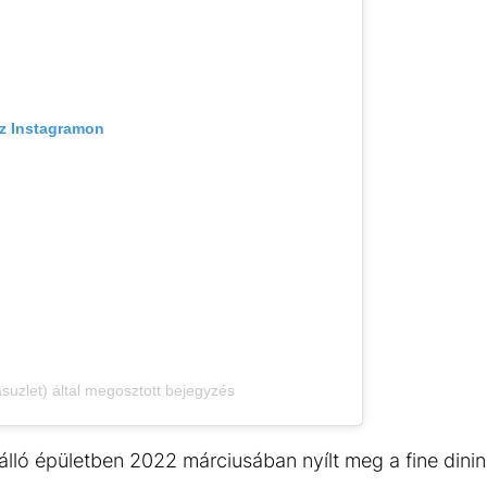
az Instagramon
suzlet) által megosztott bejegyzés
álló épületben 2022 márciusában nyílt meg a fine din