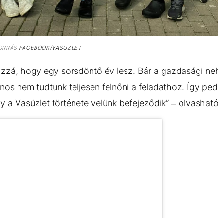
ORRÁS
FACEBOOK/VASÜZLET
zzá, hogy egy sorsdöntő év lesz. Bár a gazdasági neh
sajnos nem tudtunk teljesen felnőni a feladathoz. Így ped
 a Vasüzlet története velünk befejeződik” – olvashat