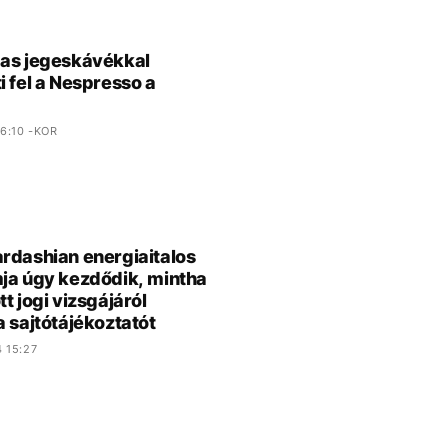
as jegeskávékkal
i fel a Nespresso a
6:10 -KOR
rdashian energiaitalos
ja úgy kezdődik, mintha
t jogi vizsgájáról
a sajtótájékoztatót
 15:27