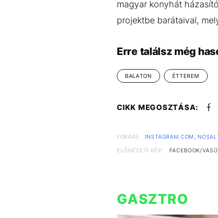
magyar konyhát házasító
projektbe barátaival, mel
Erre találsz még has
BALATON
ÉTTEREM
CIKK MEGOSZTÁSA:
FORRÁS
INSTAGRAM.COM
,
NOSAL
ELŐNÉZETI KÉP:
FACEBOOK/VASÜ
GASZTRO