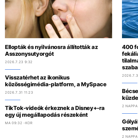
Ellopták és nyilvánosra állították az
400 fo
Asszonysutyorgót
fekál
tilalm
2026.7.23 9:32
szaba
2026.7.3
Visszatérhet az ikonikus
közösségimédia-platform, a MySpace
Bécset
2026.7.31 11:23
küzde
2 NAPPA
TikTok-videók érkeznek a Disney+-ra
egy új megállapodás részeként
Gólyák
MA 09:32 -KOR
szemét
2 NAPPA