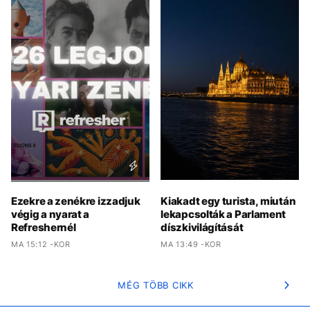
Ezekre a zenékre izzadjuk
Kiakadt egy turista, miután
végig a nyarat a
lekapcsolták a Parlament
Refreshernél
díszkivilágítását
MA 15:12 -KOR
MA 13:49 -KOR
MÉG TÖBB CIKK