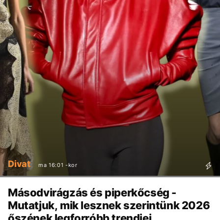
Divat
ma 16:01 -kor
Másodvirágzás és piperkőcség -
Mutatjuk, mik lesznek szerintünk 2026
őszének legforróbb trendjei