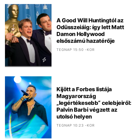
A Good Will Huntingtól az
Odüsszeiáig: így lett Matt
Damon Hollywood
elsőszámú hazatérője
TEGNAP 15:50 -KOR
Kijött a Forbes listája
Magyarország
„legértékesebb“ celebjeiről:
Palvin Barbi végzett az
utolsó helyen
TEGNAP 10:23 -KOR