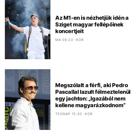
Az M1-en is nézhetjük idén a
Sziget magyar fellépőinek
koncertjeit
MA 08:23 -KOR
Megszólalt a férfi, aki Pedro
Pascallal lazult félmeztelenül
egy jachton: „Igazából nem
kellene magyarázkodnom“
TEGNAP 15:30 -KOR