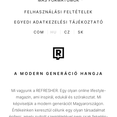
MÁS FORMÁTUMOK
Zene
Impresszum
Kiemelt tartalmak
Divat
FELHASZNÁLÁSI FELTÉTELEK
Videó
Kultúra
EGYEDI ADATKEZELÉSI TÁJÉKOZTATÓ
Kvíz
ENTR
COM
|
HU
|
CZ
|
SK
Film + sorozat
Tech-Tudomány
Sport
Társadalom
A MODERN GENERÁCIÓ HANGJA
Közélet
Mi vagyunk a REFRESHER. Egy olyan online lifestyle-
Utazás
magazin, ami inspirál, edukál és szórakoztat. Mi
Életmód
képviseljük a modern generációt Magyarországon.
Értékeinken keresztül célunk egy olyan társadalmat
Design
építeni, amely nyitott szemléletével nem csak feketén-