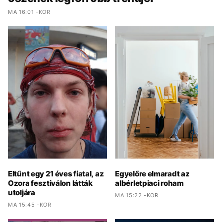
MA 16:01 -KOR
Eltűnt egy 21 éves fiatal, az
Egyelőre elmaradt az
Ozora fesztiválon látták
albérletpiaci roham
utoljára
MA 15:22 -KOR
MA 15:45 -KOR