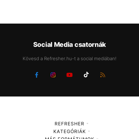
Social Media csatornák
Kövesd a Refresher.hu-t a social mediában!
REFRESHER
KATEGÓRIÁK
Médiaajánlat