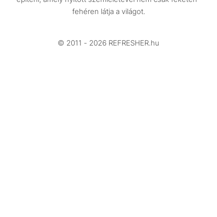
Beszélgetések
fehéren látja a világot.
Arcok
© 2011 - 2026 REFRESHER.hu
Videó
Történetek
Gasztro