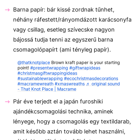
Barna papír: bár kissé zordnak tűnhet,
néhány ráfestett/rányomdázott karácsonyfa
vagy csillag, esetleg szívecske nagyon
bájossá tudja tenni az egyszerű barna
csomagolópapírt (ami tényleg papír).
@thatknotplace
Brown kraft paper is your starting
point!
#presentwrapping
#giftwrapideas
#christmasgiftwrappingideas
#sustainablewrapping
#ecochristmasdecorations
#macramewreath
#xmaswreaths
♬ original sound
- That Knot Place | Macrame
Pár éve terjedt el a japán furoshiki
ajándékcsomagolási technika, aminek
lényege, hogy a csomagolás egy textildarab,
amit később aztán tovább lehet használni,