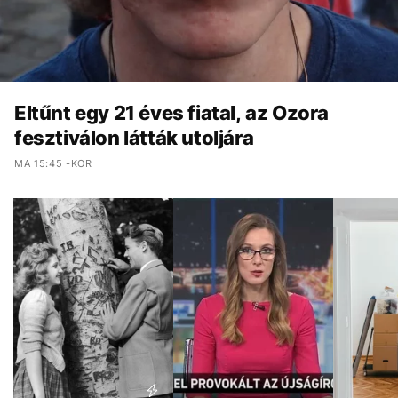
Eltűnt egy 21 éves fiatal, az Ozora
fesztiválon látták utoljára
MA 15:45 -KOR