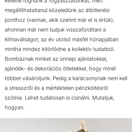
kellene fognunk a fogyasztásunkat, mert
megállíthatatlanul közeledünk az átbillenési
ponthoz (vannak, akik szerint már el is értük),
ahonnan már nem tudjuk visszafordítani a
klímaválságot, az év utolsó másfél hónapjában
mintha mindez kitörlődne a kollektív tudatból.
Bombáznak minket az ünnepi ajánlatokkal,
ajándék- és dekorációs ötletekkel, hogy minél
többet vásároljunk. Pedig a karácsonynak nem kell
a stresszről és a mértéktelen pénzköltésről
szólnia. Lehet tudatosan is csinálni. Mutatjuk,
hogyan.