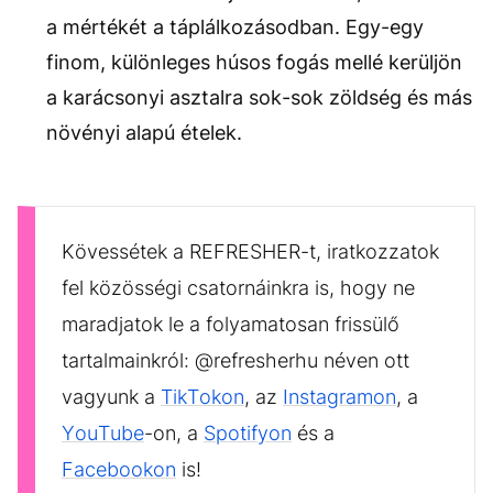
a mértékét a táplálkozásodban. Egy-egy
finom, különleges húsos fogás mellé kerüljön
a karácsonyi asztalra sok-sok zöldség és más
növényi alapú ételek.
Kövessétek a REFRESHER-t, iratkozzatok
fel közösségi csatornáinkra is, hogy ne
maradjatok le a folyamatosan frissülő
tartalmainkról: @refresherhu néven ott
vagyunk a
TikTokon
, az
Instagramon
, a
YouTube
-on, a
Spotifyon
és a
Facebookon
is!