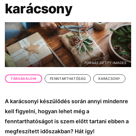
KÖZÉLET
UTAZÁS
karácsony
ÉLETMÓD
DESIGN
BESZÉLGETÉSEK
ARCOK
VIDEÓ
TÖRTÉNETEK
GASZTRO
FORRÁS GETTY IMAGES
TÁRSADALOM
FENNTARTHATÓSÁG
KARÁCSONY
A karácsonyi készülődés során annyi mindenre
kell figyelni, hogyan lehet még a
fenntarthatóságot is szem előtt tartani ebben a
megfeszített időszakban? Hát így!