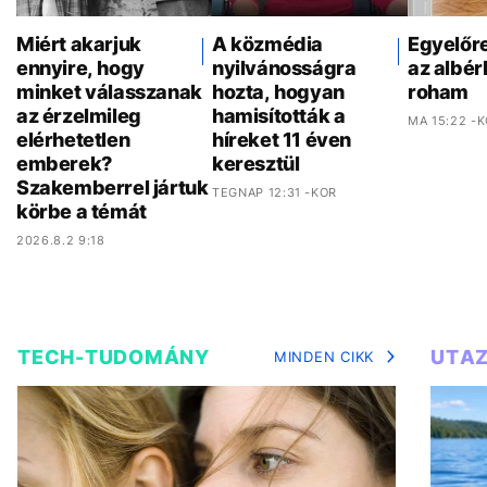
Miért akarjuk
A közmédia
Egyelőr
ennyire, hogy
nyilvánosságra
az albér
minket válasszanak
hozta, hogyan
roham
az érzelmileg
hamisították a
MA 15:22 -
elérhetetlen
híreket 11 éven
emberek?
keresztül
Szakemberrel jártuk
TEGNAP 12:31 -KOR
körbe a témát
2026.8.2 9:18
TECH-TUDOMÁNY
UTA
MINDEN CIKK