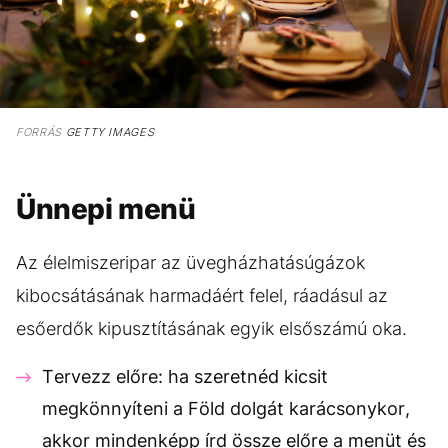
FORRÁS
GETTY IMAGES
Ünnepi menü
Az élelmiszeripar az üvegházhatásúgázok
kibocsátásának harmadáért felel, ráadásul az
esőerdők kipusztításának egyik elsőszámú oka.
Tervezz előre: ha szeretnéd kicsit
megkönnyíteni a Föld dolgát karácsonykor,
akkor mindenképp írd össze előre a menüt és