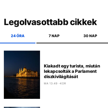
Legolvasottabb cikkek
24 ÓRA
7 NAP
30 NAP
Kiakadt egy turista, miután
lekapcsolták a Parlament
díszkivilágítását
MA 13:49 -KOR