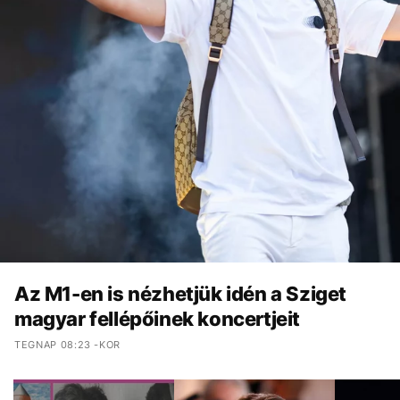
Az M1-en is nézhetjük idén a Sziget
magyar fellépőinek koncertjeit
TEGNAP 08:23 -KOR