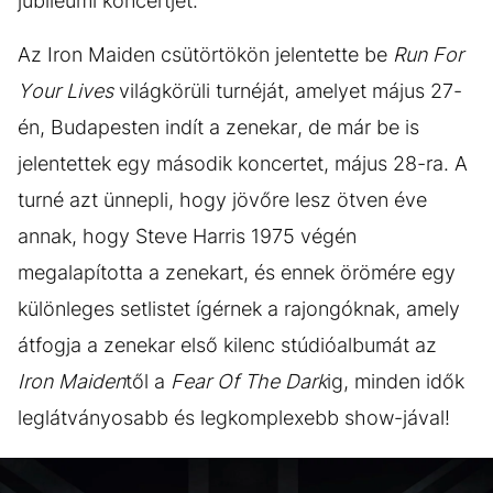
jubileumi koncertjét.
Az Iron Maiden csütörtökön jelentette be
Run For
Your Lives
világkörüli turnéját, amelyet május 27-
én, Budapesten indít a zenekar, de már be is
jelentettek egy második koncertet, május 28-ra. A
turné azt ünnepli, hogy jövőre lesz ötven éve
annak, hogy Steve Harris 1975 végén
megalapította a zenekart, és ennek örömére egy
különleges setlistet ígérnek a rajongóknak, amely
átfogja a zenekar első kilenc stúdióalbumát az
Iron Maiden
től a
Fear Of The Dark
ig, minden idők
leglátványosabb és legkomplexebb show-jával!