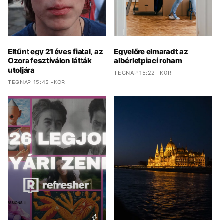
Eltűnt egy 21 éves fiatal, az
Egyelőre elmaradt az
Ozora fesztiválon látták
albérletpiaci roham
utoljára
TEGNAP 15:22 -KOR
TEGNAP 15:45 -KOR