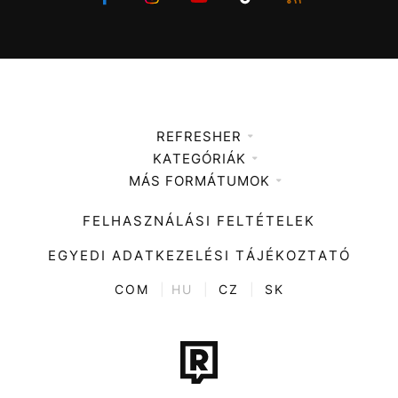
REFRESHER
KATEGÓRIÁK
Médiaajánlat
MÁS FORMÁTUMOK
Zene
Impresszum
Kiemelt tartalmak
Divat
FELHASZNÁLÁSI FELTÉTELEK
Videó
Kultúra
EGYEDI ADATKEZELÉSI TÁJÉKOZTATÓ
Kvíz
ENTR
COM
|
HU
|
CZ
|
SK
Film + sorozat
Tech-Tudomány
Sport