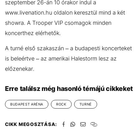
szeptember 26-án 10 órakor indul a
www.livenation.hu oldalon keresztül mind a két
showra. A Trooper VIP csomagok minden
koncerthez elérhetők.
A turné első szakaszán – a budapesti koncerteket
is beleértve – az amerikai Halestorm lesz az
előzenekar.
Erre találsz még hasonló témájú cikkeket
BUDAPEST ARÉNA
ROCK
TURNÉ
CIKK MEGOSZTÁSA: