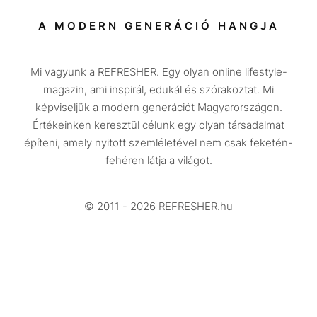
Társadalom
A MODERN GENERÁCIÓ HANGJA
Közélet
Mi vagyunk a REFRESHER. Egy olyan online lifestyle-
Utazás
magazin, ami inspirál, edukál és szórakoztat. Mi
Életmód
képviseljük a modern generációt Magyarországon.
Értékeinken keresztül célunk egy olyan társadalmat
Design
építeni, amely nyitott szemléletével nem csak feketén-
Beszélgetések
fehéren látja a világot.
Arcok
© 2011 - 2026 REFRESHER.hu
Videó
Történetek
Gasztro