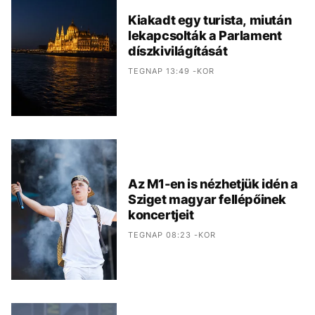
Kiakadt egy turista, miután
lekapcsolták a Parlament
díszkivilágítását
TEGNAP 13:49 -KOR
Az M1-en is nézhetjük idén a
Sziget magyar fellépőinek
koncertjeit
TEGNAP 08:23 -KOR