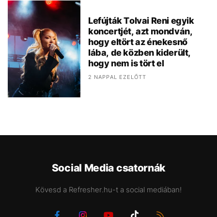
Lefújták Tolvai Reni egyik
koncertjét, azt mondván,
hogy eltört az énekesnő
lába, de közben kiderült,
hogy nem is tört el
2 NAPPAL EZELŐTT
Social Media csatornák
Kövesd a Refresher.hu-t a social mediában!