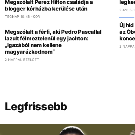
Megszólalt Perez Hilton családja a
legke
blogger kórházba kerülése után
2026.6.1
TEGNAP 10:46 -KOR
Új hí
Megszólalt a férfi, aki Pedro Pascallal
az Ób
lazult félmeztelenül egy jachton:
konce
„Igazából nem kellene
2 NAPPA
magyarázkodnom“
2 NAPPAL EZELŐTT
Legfrissebb