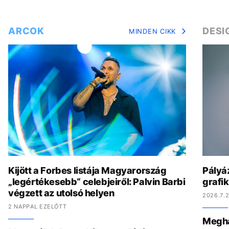
ARCOK
DESI
MINDEN CIKK
Kijött a Forbes listája Magyarország
Pályáz
„legértékesebb“ celebjeiről: Palvin Barbi
grafi
végzett az utolsó helyen
2026.7.2
2 NAPPAL EZELŐTT
Megha