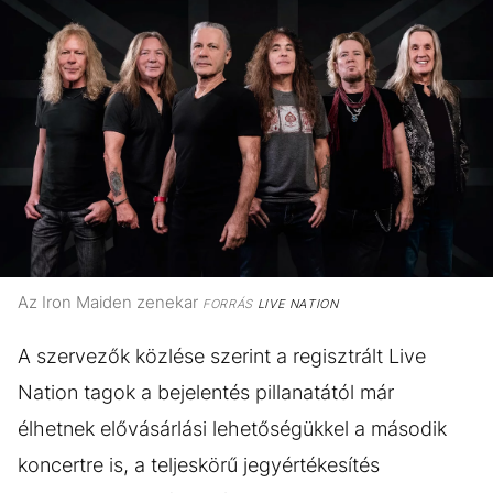
Az Iron Maiden zenekar
FORRÁS
LIVE NATION
A szervezők közlése szerint a regisztrált Live
Nation tagok a bejelentés pillanatától már
élhetnek elővásárlási lehetőségükkel a második
koncertre is, a teljeskörű jegyértékesítés