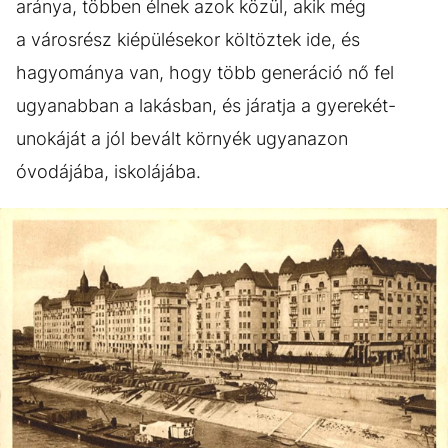
aránya, többen élnek azok közül, akik még
a városrész kiépülésekor költöztek ide, és
hagyománya van, hogy több generáció nő fel
ugyanabban a lakásban, és járatja a gyerekét-
unokáját a jól bevált környék ugyanazon
óvodájába, iskolájába.