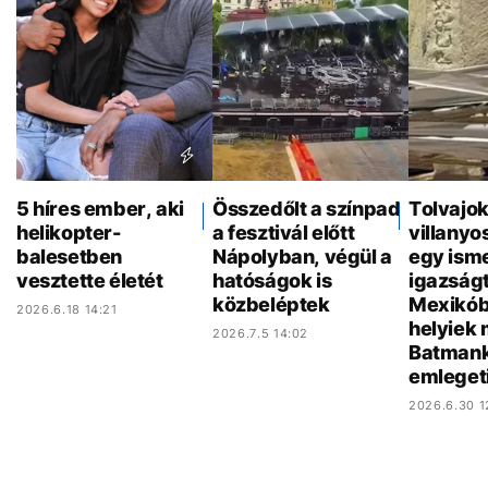
5 híres ember, aki
Összedőlt a színpad
Tolvajok
helikopter-
a fesztivál előtt
villany
balesetben
Nápolyban, végül a
egy ism
vesztette életét
hatóságok is
igazság
közbeléptek
Mexikób
2026.6.18 14:21
helyiek 
2026.7.5 14:02
Batman
emleget
2026.6.30 1