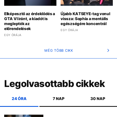
Elképesztő az érdeklődés a
Újabb KATSEYE-tag vonul
GTA VI iránt, a kiadót is
vissza: Sophia a mentális
meglepték az
egészségére koncentrál
előrendelések
EGY ÓRÁJA
EGY ÓRÁJA
MÉG TÖBB CIKK
Legolvasottabb cikkek
24 ÓRA
7 NAP
30 NAP