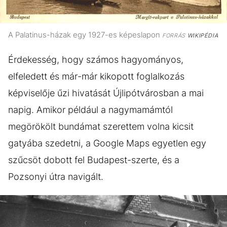
A Palatinus-házak egy 1927-es képeslapon
FORRÁS
WIKIPÉDIA
Érdekesség, hogy számos hagyományos,
elfeledett és már-már kikopott foglalkozás
képviselője űzi hivatását Újlipótvárosban a mai
napig. Amikor például a nagymamámtól
megörökölt bundámat szerettem volna kicsit
gatyába szedetni, a Google Maps egyetlen egy
szűcsöt dobott fel Budapest-szerte, és a
Pozsonyi útra navigált.