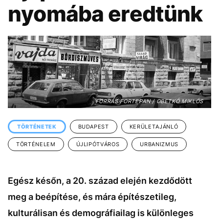
KÖZÉLET
UTAZÁS
nyomába eredtünk
ÉLETMÓD
DESIGN
BESZÉLGETÉSEK
ARCOK
VIDEÓ
TÖRTÉNETEK
GASZTRO
FORRÁS FORTEPAN / OBETKÓ MIKLÓS
TÖRTÉNETEK
BUDAPEST
KERÜLETAJÁNLÓ
TÖRTÉNELEM
ÚJLIPÓTVÁROS
URBANIZMUS
Egész későn, a 20. század elején kezdődött
meg a beépítése, és mára építészetileg,
kulturálisan és demográfiailag is különleges