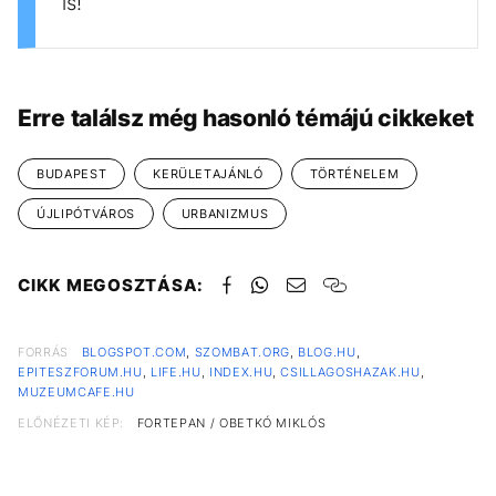
is!
Erre találsz még hasonló témájú cikkeket
BUDAPEST
KERÜLETAJÁNLÓ
TÖRTÉNELEM
ÚJLIPÓTVÁROS
URBANIZMUS
CIKK MEGOSZTÁSA:
FORRÁS
BLOGSPOT.COM
,
SZOMBAT.ORG
,
BLOG.HU
,
EPITESZFORUM.HU
,
LIFE.HU
,
INDEX.HU
,
CSILLAGOSHAZAK.HU
,
MUZEUMCAFE.HU
ELŐNÉZETI KÉP:
FORTEPAN / OBETKÓ MIKLÓS