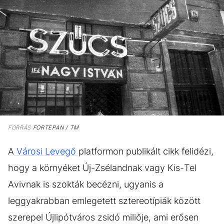
FORRÁS
FORTEPAN / TM
A
Városi Levegő
platformon publikált cikk felidézi,
hogy a környéket Új-Zsélandnak vagy Kis-Tel
Avivnak is szokták becézni, ugyanis a
leggyakrabban emlegetett sztereotípiák között
szerepel Újlipótváros zsidó miliője, ami erősen