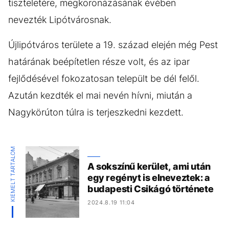
tiszteletére, megkoronázásának évében
nevezték Lipótvárosnak.
Újlipótváros területe a 19. század elején még Pest
határának beépítetlen része volt, és az ipar
fejlődésével fokozatosan települt be dél felől.
Azután kezdték el mai nevén hívni, miután a
Nagykörúton túlra is terjeszkedni kezdett.
KIEMELT TARTALOM
A sokszínű kerület, ami után
egy regényt is elneveztek: a
budapesti Csikágó története
2024.8.19 11:04