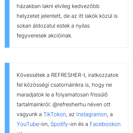
házakban lakni elvileg kedvezőbb
helyzetet jelentett, de az itt lakók közül is
sokan áldozatul estek a nyilas
fegyveresek akcióinak.
Kövessétek a REFRESHER-t, iratkozzatok
fel közösségi csatornáinkra is, hogy ne
maradjatok le a folyamatosan frissülő
tartalmainkról: @refresherhu néven ott
vagyunk a
TikTokon
, az
Instagramon
, a
YouTube
-on,
Spotify
-on és a
Facebookon