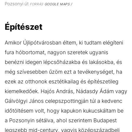
Pozsonyi út
FORRÁS
GOOGLE MAPS /
Építészet
Amikor Újlipótvárosban éltem, ki tudtam elégíteni
fura hóbortomat, nagyon szeretek ugyanis
benézni idegen lépcsőházakba és lakásokba, és
még szívesebben űzöm ezt a tevékenységet, ha
ezek az otthonok esztétikailag és építészetileg
kiemelkedőek. Hajós András, Nádasdy Ádám vagy
Gálvölgyi János celepszpottingján túl a kedvenc
időtöltésem volt, hogy kapukon kukucskáltam be
a Pozsonyin sétálva, ahol szerintem Budapest
legszebb mid-century, vagyis középszázadbeli