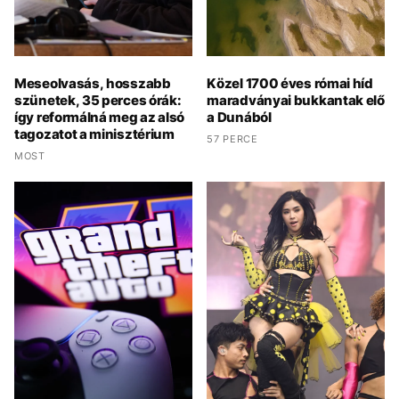
Meseolvasás, hosszabb
Közel 1700 éves római híd
szünetek, 35 perces órák:
maradványai bukkantak elő
így reformálná meg az alsó
a Dunából
tagozatot a minisztérium
57 PERCE
MOST