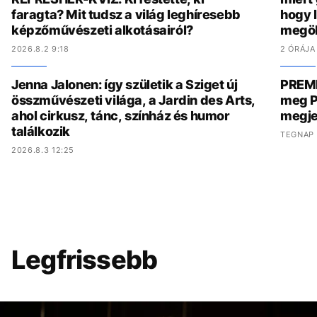
faragta? Mit tudsz a világ leghíresebb
hogy 
képzőművészeti alkotásairól?
megöl
2026.8.2 9:18
2 ÓRÁJA
Jenna Jalonen: így születik a Sziget új
PREMI
összművészeti világa, a Jardin des Arts,
meg P
ahol cirkusz, tánc, színház és humor
megje
találkozik
TEGNAP 
2026.8.3 12:25
Legfrissebb