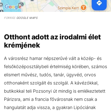
FORRÁS
GOOGLE MAPS
Otthont adott az irodalmi élet
krémjének
A városrész hamar népszerűvé vált a közép- és
felsőközéposztálybeli értelmiség körében, számos
elismert művész, tudós, tanár, ügyvéd, orvos
otthonaként szolgált és szolgál. A kávézókkal,
butikokkal teli Pozsonyi út mindig is emlékeztetett
Párizsra, ami a francia fővárosnak nem csak a
hangulatát adja vissza, a gyakran Lipóciának