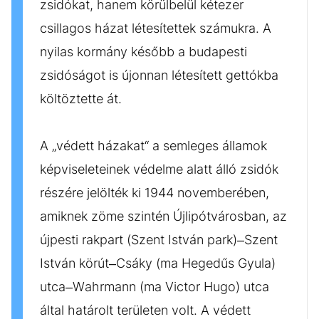
zsidókat, hanem körülbelül kétezer
csillagos házat létesítettek számukra. A
nyilas kormány később a budapesti
zsidóságot is újonnan létesített gettókba
költöztette át.
A „védett házakat“ a semleges államok
képviseleteinek védelme alatt álló zsidók
részére jelölték ki 1944 novemberében,
amiknek zöme szintén Újlipótvárosban, az
újpesti rakpart (Szent István park)–Szent
István körút–Csáky (ma Hegedűs Gyula)
utca–Wahrmann (ma Victor Hugo) utca
által határolt területen volt. A védett