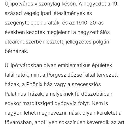
Újlipótváros viszonylag későn. A negyedet a 19.
század végéig ipari létesítmények és
szegénytelepek uralták, és az 1910-20-as
években kezdtek megjelenni a négyzethálós
utcarendszerbe illesztett, jellegzetes polgári
bérházak.
Újlipótvárosban olyan emblematikus épületek
találhatók, mint a Porgesz József által tervezett
házak, a Phönix ház vagy a szecessziós
Palatinus-házak, amelyeknek fürdőszobáiban
egykor margitszigeti gyógyvíz folyt. Nem is
nagyon lehet megnevezni másik olyan kerületet a
fővárosban, ahol ilyen sokszínűen keveredik az art