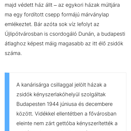
majd védett ház állt – az egykori házak múltjára
ma egy fordított csepp formájú márványlap
emlékeztet. Bár azóta sok víz lefolyt az
Újlipótvárosban is csordogáló Dunán, a budapesti
átlaghoz képest máig magasabb az itt élő zsidók
száma.
A kanárisárga csillaggal jelölt házak a
zsidók kényszerlakóhelyül szolgáltak
Budapesten 1944 júniusa és decembere
között. Vidékkel ellentétben a fővárosban
eleinte nem zárt gettóba kényszerítették a