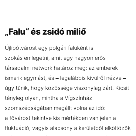
„Falu“ és zsidó miliő
Újlipótvárost egy polgári faluként is
szokás emlegetni, amit egy nagyon erős
társadalmi network határoz meg: az emberek
ismerik egymást, és – legalábbis kívülről nézve –
úgy tűnik, hogy közössége viszonylag zárt. Kicsit
tényleg olyan, mintha a Vígszínház
szomszédságában megállt volna az idő:
a fővárost tekintve kis mértékben van jelen a
fluktuáció, vagyis alacsony a kerületből elköltözők