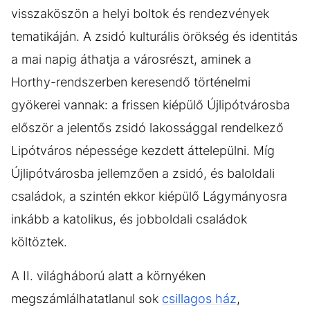
visszaköszön a helyi boltok és rendezvények
tematikáján. A zsidó kulturális örökség és identitás
a mai napig áthatja a városrészt, aminek a
Horthy-rendszerben keresendő történelmi
gyökerei vannak: a frissen kiépülő Újlipótvárosba
először a jelentős zsidó lakossággal rendelkező
Lipótváros népessége kezdett áttelepülni. Míg
Újlipótvárosba jellemzően a zsidó, és baloldali
családok, a szintén ekkor kiépülő Lágymányosra
inkább a katolikus, és jobboldali családok
költöztek.
A II. világháború alatt a környéken
megszámlálhatatlanul sok
csillagos ház
,