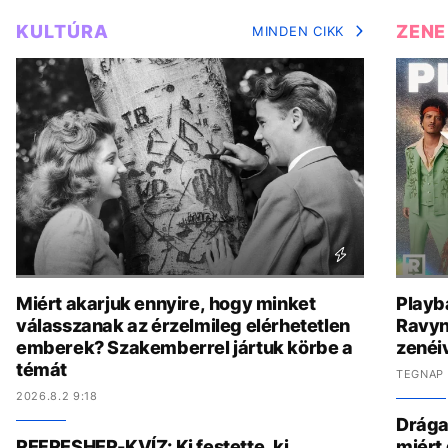
KULTÚRA
ZENE
MINDEN CIKK
Miért akarjuk ennyire, hogy minket
Playb
válasszanak az érzelmileg elérhetetlen
Ravyn
emberek? Szakemberrel jártuk körbe a
zenéiv
témát
TEGNAP 
2026.8.2 9:18
Drága,
REFRESHER-KVÍZ: Ki festette, ki
miért