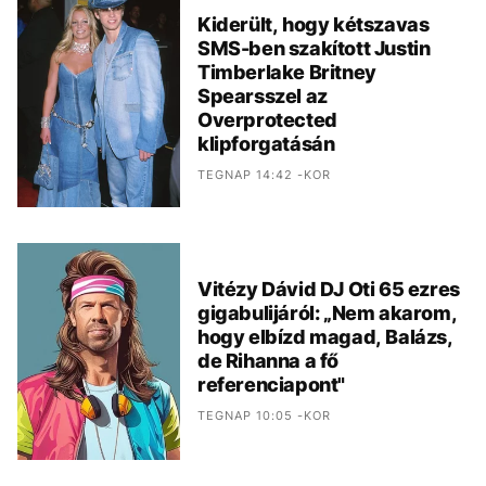
Kiderült, hogy kétszavas
SMS-ben szakított Justin
Timberlake Britney
Spearsszel az
Overprotected
klipforgatásán
TEGNAP 14:42 -KOR
Vitézy Dávid DJ Oti 65 ezres
gigabulijáról: „Nem akarom,
hogy elbízd magad, Balázs,
de Rihanna a fő
referenciapont"
TEGNAP 10:05 -KOR