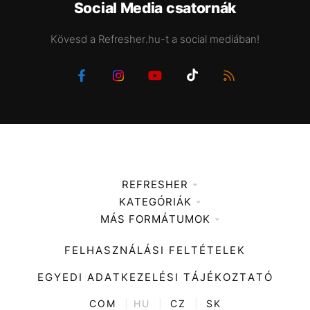
Social Media csatornák
Kövesd a Refresher.hu-t a social mediában!
REFRESHER
KATEGÓRIÁK
Médiaajánlat
MÁS FORMÁTUMOK
Zene
Impresszum
Kiemelt tartalmak
Divat
FELHASZNÁLÁSI FELTÉTELEK
Videó
Kultúra
EGYEDI ADATKEZELÉSI TÁJÉKOZTATÓ
Kvíz
ENTR
COM
|
HU
|
CZ
|
SK