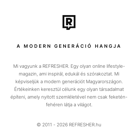
Film + sorozat
Tech-Tudomány
Sport
Társadalom
A MODERN GENERÁCIÓ HANGJA
Közélet
Mi vagyunk a REFRESHER. Egy olyan online lifestyle-
Utazás
magazin, ami inspirál, edukál és szórakoztat. Mi
Életmód
képviseljük a modern generációt Magyarországon.
Értékeinken keresztül célunk egy olyan társadalmat
Design
építeni, amely nyitott szemléletével nem csak feketén-
Beszélgetések
fehéren látja a világot.
Arcok
© 2011 - 2026 REFRESHER.hu
Videó