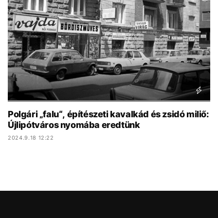
KÖZÉLET
UTAZÁS
ÉLETMÓD
DESIGN
BESZÉLGETÉSEK
ARCOK
VIDEÓ
TÖRTÉNETEK
GASZTRO
Polgári „falu“, építészeti kavalkád és zsidó miliő:
Újlipótváros nyomába eredtünk
2024.9.18 12:22