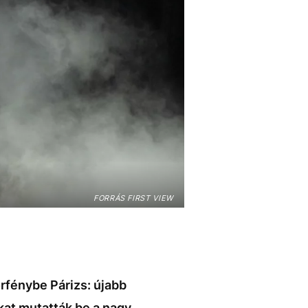
FORRÁS FIRST VIEW
orfénybe Párizs: újabb
kat mutatták be a nagy