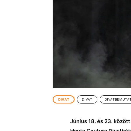
EGYÉB FORMÁTUMOK
REFRESHER
Kiemelt tartalmak
Videó
Kvíz
Médiaajánlat
Impresszum
DIVAT
DIVAT
DIVATBEMUTA
Június 18. és 23. között
Haute Couture Divathéte