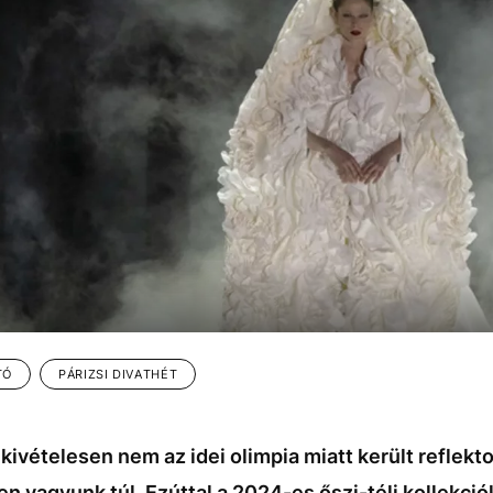
TÓ
PÁRIZSI DIVATHÉT
 kivételesen nem az idei olimpia miatt került reflekt
n vagyunk túl. Ezúttal a 2024-es őszi-téli kollekció