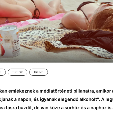
F
S
TIKTOK
TREND
an emlékeznek a médiatörténeti pillanatra, amikor 
janak a napon, és igyanak elegendő alkoholt". A le
ztásra buzdít, de van köze a sörhöz és a naphoz is.