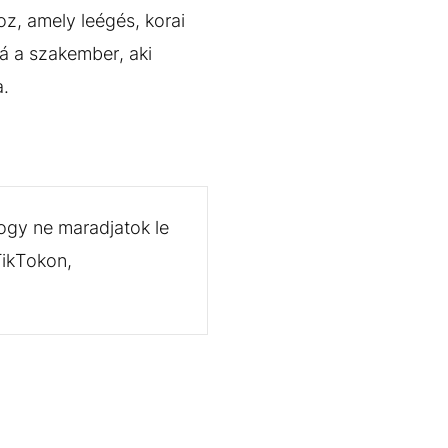
z, amely leégés, korai
á a szakember, aki
a.
ogy ne maradjatok le
TikTokon,