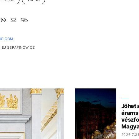
NG.COM
IEJ SERAFINOWICZ
Jöhet 
árams
vészf
Magya
2026.7.31