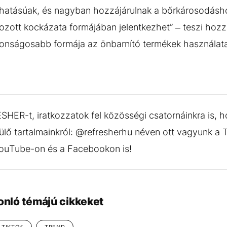
 hatásúak, és nagyban hozzájárulnak a bőrkárosodásho
ozott kockázata formájában jelentkezhet” – teszi hozz
ztonságosabb formája az önbarnító termékek használat
HER-t, iratkozzatok fel közösségi csatornáinkra is, h
ülő tartalmainkról: @refresherhu néven ott vagyunk a 
YouTube-on és a Facebookon is!
onló témájú cikkeket
TIKTOK
TREND