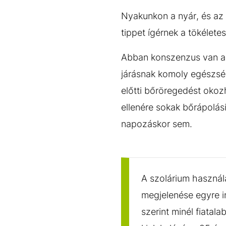
Nyakunkon a nyár, és az i
tippet ígérnek a tökélet
Abban konszenzus van a 
járásnak komoly egészség
előtti bőröregedést okoz
ellenére sokak bőrápolás
napozáskor sem.
A szolárium használ
megjelenése egyre in
szerint minél fiata