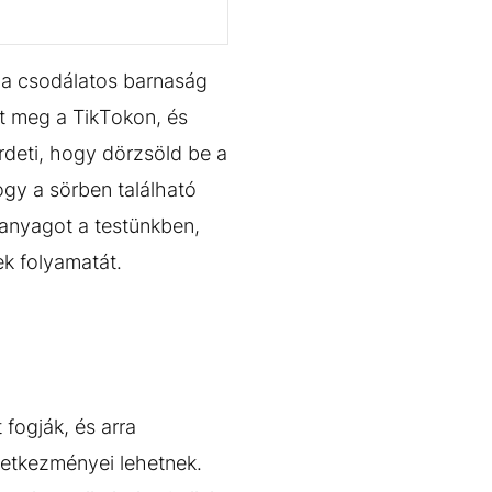
l a csodálatos barnaság
nt meg a TikTokon, és
rdeti, hogy dörzsöld be a
ogy a sörben található
 anyagot a testünkben,
nek folyamatát.
fogják, és arra
etkezményei lehetnek.