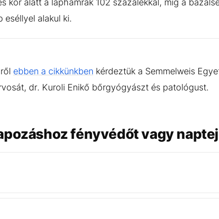
es kor alatt a laphámrák 102 százalékkal, míg a bazálse
eséllyel alakul ki.
ről
ebben a cikkünkben
kérdeztük a Semmelweis Egyet
rvosát, dr. Kuroli Enikő bőrgyógyászt és patológust.
apozáshoz fényvédőt vagy napte