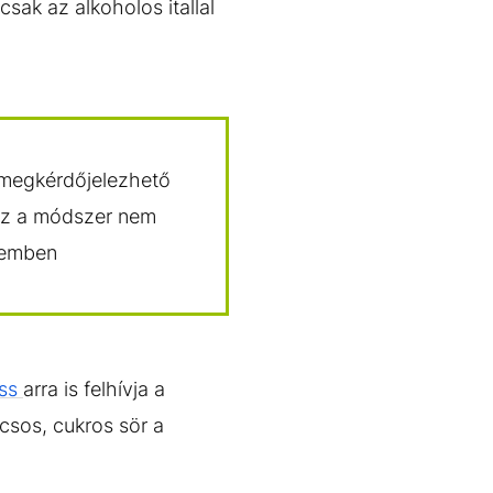
ak az alkoholos itallal
, megkérdőjelezhető
 ez a módszer nem
szemben
ess
arra is felhívja a
csos, cukros sör a