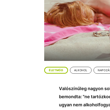
EGYÉB FORMÁTUMOK
REFRESHER
Kiemelt tartalmak
Videó
Kvíz
Médiaajánlat
Impresszum
ÉLETMÓD
ALKOHOL
NAPOZÁ
Valószínűleg nagyon sok
bemondta: "ne tartózkod
ugyan nem alkoholfogyas