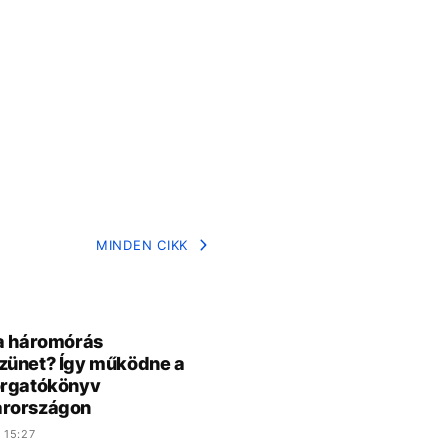
MINDEN CIKK
a háromórás
zünet? Így működne a
orgatókönyv
rországon
 15:27