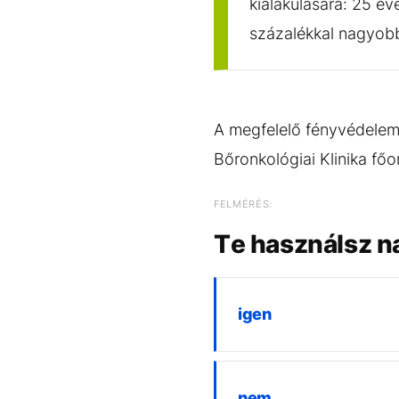
kialakulására: 25 év
százalékkal nagyobb 
A megfelelő fényvédelem
Bőronkológiai Klinika főo
FELMÉRÉS:
Te használsz n
igen
nem