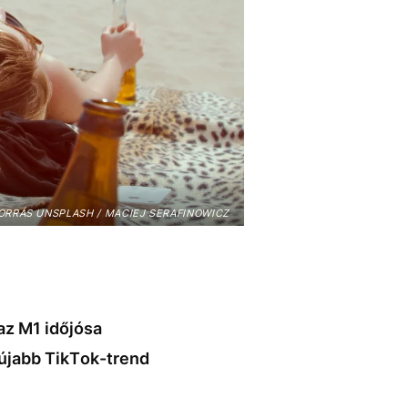
ORRÁS UNSPLASH / MACIEJ SERAFINOWICZ
az M1 időjósa
gújabb TikTok-trend