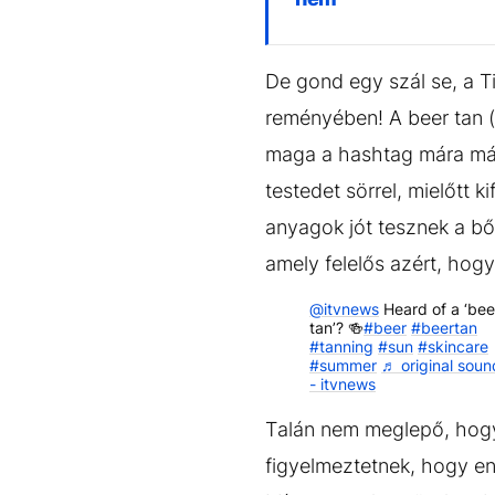
De gond egy szál se, a T
reményében! A beer tan (
maga a hashtag mára már 
testedet sörrel, mielőtt 
anyagok jót tesznek a bőr
amely felelős azért, hog
@itvnews
Heard of a ‘bee
tan’? 🍻
#beer
#beertan
#tanning
#sun
#skincare
#summer
♬ original soun
- itvnews
Talán nem meglepő, hogy 
figyelmeztetnek, hogy e