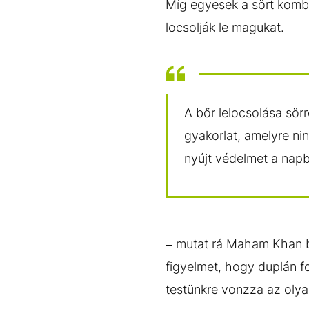
Míg egyesek a sört komb
locsolják le magukat.
A bőr lelocsolása sör
gyakorlat, amelyre n
nyújt védelmet a napb
– mutat rá Maham Khan
figyelmet, hogy duplán f
testünkre vonzza az olya