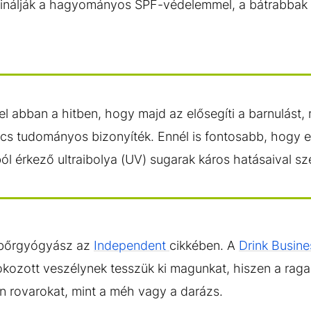
inálják a hagyományos SPF-védelemmel, a bátrabbak cs
rel abban a hitben, hogy majd az elősegíti a barnulást
incs tudományos bizonyíték. Ennél is fontosabb, hogy
ól érkező ultraibolya (UV) sugarak káros hatásaival 
 bőrgyógyász az
Independent
cikkében. A
Drink Busin
okozott veszélynek tesszük ki magunkat, hiszen a raga
n rovarokat, mint a méh vagy a darázs.