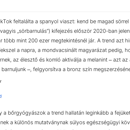
ikTok feltalálta a spanyol viaszt: kend be magad sörre
vagyis „sörbarnulás“) kifejezés először 2020-ban jele
több mint 200 ezer megtekintésnél jár. A trend azt hi
kifekszel a napra, a mondvacsinált magyarázat pedig, h
nek, az élesztő és komló aktiválja a melanint – azt az
y barnuljunk –, felgyorsítva a bronz szín megszerzésé
r
d
a bőrgyógyászok a trend hallatán leginkább a fejüket 
nnek a különös mutatványnak súlyos egészségügyi köv