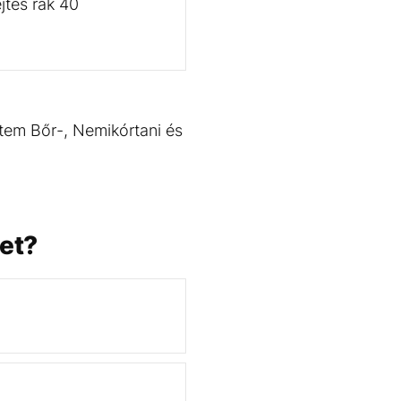
jtes rák 40
em Bőr-, Nemikórtani és
jet?