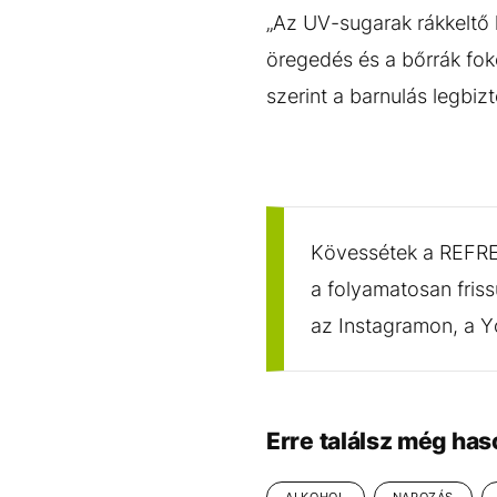
„Az UV-sugarak rákkeltő
öregedés és a bőrrák fok
szerint a barnulás legbi
Kövessétek a REFRES
a folyamatosan friss
az Instagramon, a 
Erre találsz még has
ALKOHOL
NAPOZÁS