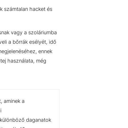
mik számtalan hacket és
snak vagy a szoláriumba
li a bőrrák esélyét, idő
 megjelenéséhez, ennek
ptej használata, még
t, aminek a
i
a különböző daganatok