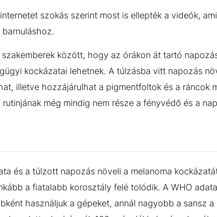
nternetet szokás szerint most is ellepték a videók, a
es barnuláshoz.
szakemberek között, hogy az órákon át tartó napozá
ügyi kockázatai lehetnek. A túlzásba vitt napozás növe
hat, illetve hozzájárulhat a pigmentfoltok és a ráncok
i rutinjának még mindig nem része a fényvédő és a na
ata és a túlzott napozás növeli a melanoma kockázatá
kább a fiatalabb korosztály felé tolódik. A WHO adata
labbként használjuk a gépeket, annál nagyobb a sansz 