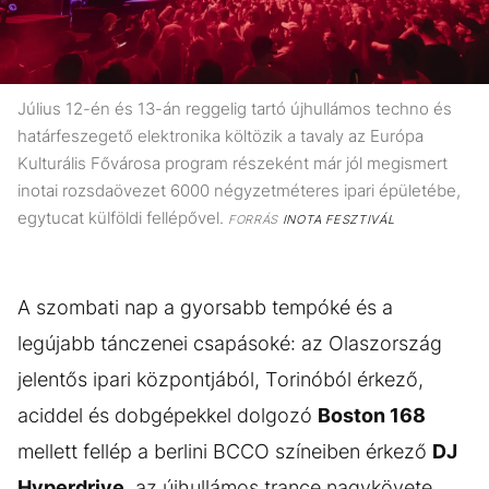
Július 12-én és 13-án reggelig tartó újhullámos techno és
határfeszegető elektronika költözik a tavaly az Európa
Kulturális Fővárosa program részeként már jól megismert
inotai rozsdaövezet 6000 négyzetméteres ipari épületébe,
egytucat külföldi fellépővel.
FORRÁS
INOTA FESZTIVÁL
A szombati nap a gyorsabb tempóké és a
legújabb tánczenei csapásoké: az Olaszország
jelentős ipari központjából, Torinóból érkező,
aciddel és dobgépekkel dolgozó
Boston 168
mellett fellép a berlini BCCO színeiben érkező
DJ
Hyperdrive
, az újhullámos trance nagykövete,