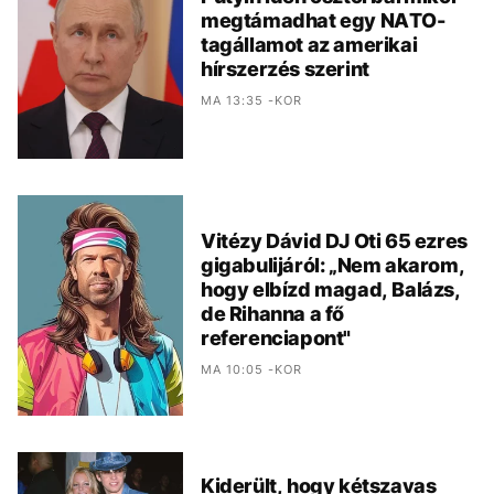
megtámadhat egy NATO-
tagállamot az amerikai
hírszerzés szerint
MA 13:35 -KOR
Vitézy Dávid DJ Oti 65 ezres
gigabulijáról: „Nem akarom,
hogy elbízd magad, Balázs,
de Rihanna a fő
referenciapont"
MA 10:05 -KOR
Kiderült, hogy kétszavas