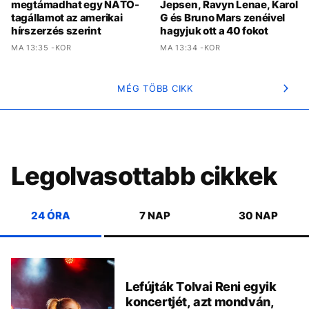
megtámadhat egy NATO-
Jepsen, Ravyn Lenae, Karol
tagállamot az amerikai
G és Bruno Mars zenéivel
hírszerzés szerint
hagyjuk ott a 40 fokot
MA 13:35 -KOR
MA 13:34 -KOR
MÉG TÖBB CIKK
Legolvasottabb cikkek
24 ÓRA
7 NAP
30 NAP
Lefújták Tolvai Reni egyik
koncertjét, azt mondván,