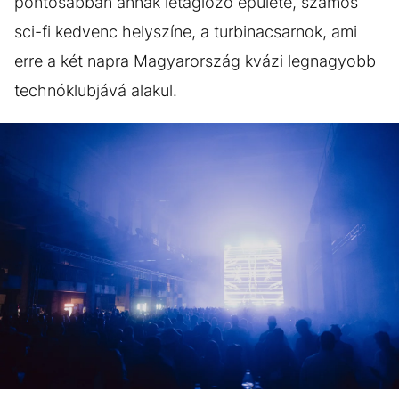
pontosabban annak letaglózó épülete, számos
sci-fi kedvenc helyszíne, a turbinacsarnok, ami
erre a két napra Magyarország kvázi legnagyobb
technóklubjává alakul.