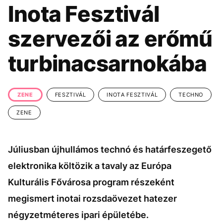
KÖZÉLET
UTAZÁS
Inota Fesztivál
ÉLETMÓD
DESIGN
szervezői az erőmű
BESZÉLGETÉSEK
ARCOK
turbinacsarnokába
VIDEÓ
TÖRTÉNETEK
GASZTRO
ZENE
FESZTIVÁL
INOTA FESZTIVÁL
TECHNO
ZENE
Júliusban újhullámos technó és határfeszegető
elektronika költözik a tavaly az Európa
Kulturális Fővárosa program részeként
megismert inotai rozsdaövezet hatezer
négyzetméteres ipari épületébe.