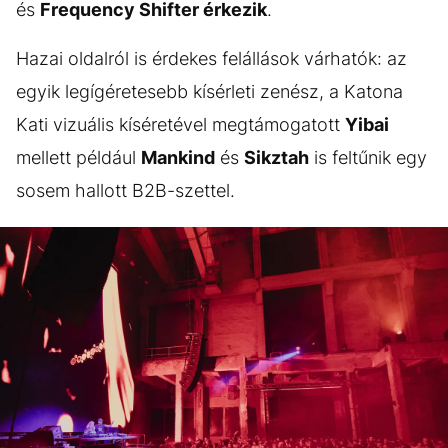
és
Frequency Shifter érkezik
.
Hazai oldalról is érdekes felállások várhatók: az
egyik legígéretesebb kísérleti zenész, a Katona
Kati vizuális kíséretével megtámogatott
Yibai
mellett például
Mankind
és
Sikztah
is feltűnik egy
sosem hallott B2B-szettel.