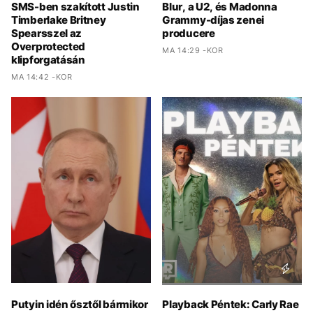
SMS-ben szakított Justin
Blur, a U2, és Madonna
Timberlake Britney
Grammy-díjas zenei
Spearsszel az
producere
Overprotected
MA 14:29 -KOR
klipforgatásán
MA 14:42 -KOR
Putyin idén ősztől bármikor
Playback Péntek: Carly Rae