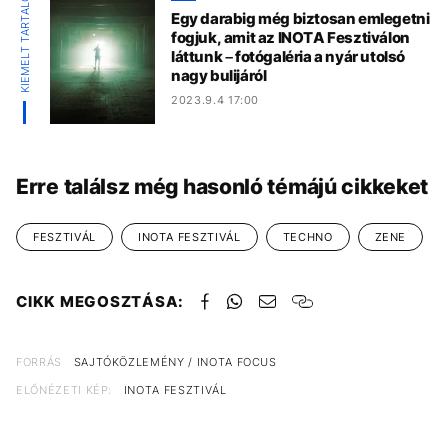
KIEMELT TARTALOM
Egy darabig még biztosan emlegetni
fogjuk, amit az INOTA Fesztiválon
láttunk – fotógaléria a nyár utolsó
nagy bulijáról
2023.9.4 17:00
Erre találsz még hasonló témájú cikkeket
FESZTIVÁL
INOTA FESZTIVÁL
TECHNO
ZENE
CIKK MEGOSZTÁSA:
FORRÁS
SAJTÓKÖZLEMÉNY / INOTA FOCUS
ELŐNÉZETI KÉP:
INOTA FESZTIVÁL