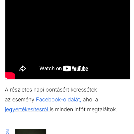
A részletes napi bontásért keressétek
az esemény
Facebook-oldalát,
ahol a
jegyértékesítésről
is minden infót megtaláltok.