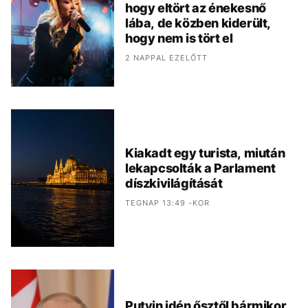
hogy eltört az énekesnő
lába, de közben kiderült,
hogy nem is tört el
2 NAPPAL EZELŐTT
Kiakadt egy turista, miután
lekapcsolták a Parlament
díszkivilágítását
TEGNAP 13:49 -KOR
Putyin idén ősztől bármikor