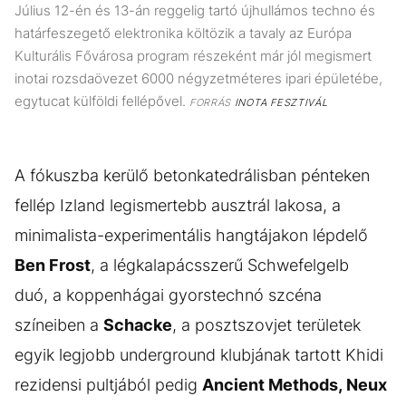
Július 12-én és 13-án reggelig tartó újhullámos techno és
határfeszegető elektronika költözik a tavaly az Európa
Kulturális Fővárosa program részeként már jól megismert
inotai rozsdaövezet 6000 négyzetméteres ipari épületébe,
egytucat külföldi fellépővel.
FORRÁS
INOTA FESZTIVÁL
A fókuszba kerülő betonkatedrálisban pénteken
fellép Izland legismertebb ausztrál lakosa, a
minimalista-experimentális hangtájakon lépdelő
Ben Frost
, a légkalapácsszerű Schwefelgelb
duó, a koppenhágai gyorstechnó szcéna
színeiben a
Schacke
, a posztszovjet területek
egyik legjobb underground klubjának tartott Khidi
rezidensi pultjából pedig
Ancient Methods, Neux