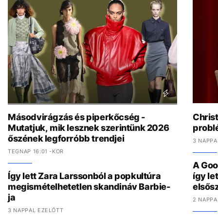
Másodvirágzás és piperkőcség -
Chris
Mutatjuk, mik lesznek szerintünk 2026
problé
őszének legforróbb trendjei
3 NAPPA
TEGNAP 16:01 -KOR
A Goo
Így lett Zara Larssonból a popkultúra
így l
megismételhetetlen skandináv Barbie-
elsős
ja
2 NAPPA
3 NAPPAL EZELŐTT