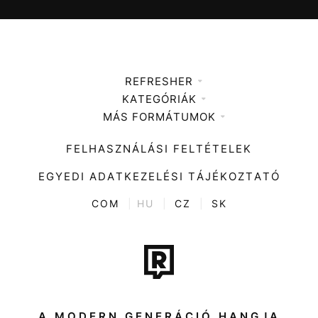
REFRESHER
KATEGÓRIÁK
Médiaajánlat
MÁS FORMÁTUMOK
Zene
Impresszum
Kiemelt tartalmak
Divat
FELHASZNÁLÁSI FELTÉTELEK
Videó
Kultúra
EGYEDI ADATKEZELÉSI TÁJÉKOZTATÓ
Kvíz
ENTR
COM
|
HU
|
CZ
|
SK
Film + sorozat
Tech-Tudomány
Sport
Társadalom
A MODERN GENERÁCIÓ HANGJA