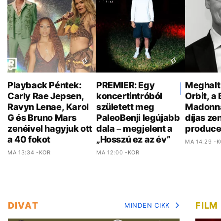
Playback Péntek:
PREMIER: Egy
Meghalt
Carly Rae Jepsen,
koncertintróból
Orbit, a 
Ravyn Lenae, Karol
született meg
Madonn
G és Bruno Mars
PaleoBenji legújabb
díjas ze
zenéivel hagyjuk ott
dala – megjelent a
produce
a 40 fokot
„Hosszú ez az év”
MA 14:29 -
MA 13:34 -KOR
MA 12:00 -KOR
DIVAT
FILM
MINDEN CIKK