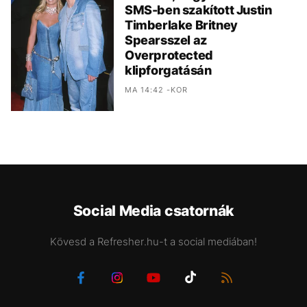
SMS-ben szakított Justin
Timberlake Britney
Spearsszel az
Overprotected
klipforgatásán
MA 14:42 -KOR
Social Media csatornák
Kövesd a Refresher.hu-t a social mediában!