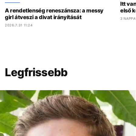
Itt va
A rendetlenség reneszánsza: a messy
első 
girl átveszi a divat irányítását
3 NAPPA
2026.7.31 11:24
Legfrissebb