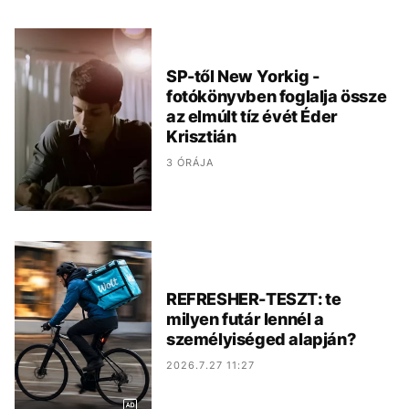
SP-től New Yorkig -
fotókönyvben foglalja össze
az elmúlt tíz évét Éder
Krisztián
3 ÓRÁJA
REFRESHER-TESZT: te
milyen futár lennél a
személyiséged alapján?
2026.7.27 11:27