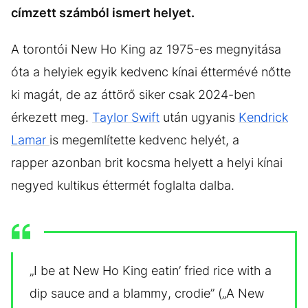
címzett számból ismert helyet.
A torontói New Ho King az 1975-es megnyitása
óta a helyiek egyik kedvenc kínai éttermévé nőtte
ki magát, de az áttörő siker csak 2024-ben
érkezett meg.
Taylor Swift
után ugyanis
Kendrick
Lamar
is megemlítette kedvenc helyét, a
rapper azonban brit kocsma helyett a helyi kínai
negyed kultikus éttermét foglalta dalba.
„I be at New Ho King eatin’ fried rice with a
dip sauce and a blammy, crodie” („A New