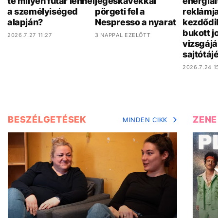
te milyen futár lennél
jegeskávékkal
energiai
a személyiséged
pörgeti fel a
reklámj
alapján?
Nespresso a nyarat
kezdődik
bukott j
2026.7.27 11:27
3 NAPPAL EZELŐTT
vizsgájá
sajtótáj
2026.7.24 1
BESZÉLGETÉSEK
ZENE
MINDEN CIKK