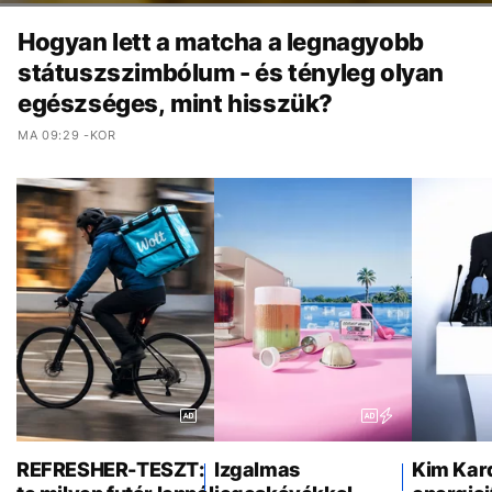
Hogyan lett a matcha a legnagyobb
státuszszimbólum - és tényleg olyan
egészséges, mint hisszük?
MA 09:29 -KOR
REFRESHER-TESZT:
Izgalmas
Kim Kar