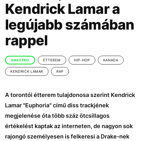
KÖZÉLET
UTAZÁS
Kendrick Lamar a
ÉLETMÓD
DESIGN
legújabb számában
BESZÉLGETÉSEK
ARCOK
rappel
VIDEÓ
TÖRTÉNETEK
GASZTRO
GASZTRO
ÉTTEREM
HIP-HOP
KANADA
KENDRICK LAMAR
RAP
A torontói étterem tulajdonosa szerint Kendrick
Lamar "Euphoria" című diss trackjének
megjelenése óta több száz ötcsillagos
értékelést kaptak az interneten, de nagyon sok
rajongó személyesen is felkeresi a Drake-nek