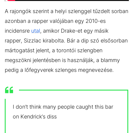
A rajongók szerint a helyi szlenggel tűzdelt sorban
azonban a rapper valójában egy 2010-es
incidensre
utal
, amikor Drake-et egy másik
rapper, Sizzlac kirabolta. Bár a dip szó elsősorban
mártogatást jelent, a torontói szlengben
megszökni jelentésben is használják, a blammy
pedig a lőfegyverek szlenges megnevezése.
I don’t think many people caught this bar
on Kendrick’s diss