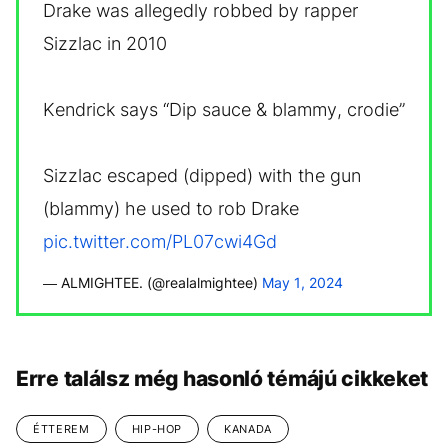
Drake was allegedly robbed by rapper
Sizzlac in 2010
Kendrick says “Dip sauce & blammy, crodie”
Sizzlac escaped (dipped) with the gun
(blammy) he used to rob Drake
pic.twitter.com/PL07cwi4Gd
— ALMIGHTEE. (@realalmightee)
May 1, 2024
Erre találsz még hasonló témájú cikkeket
ÉTTEREM
HIP-HOP
KANADA