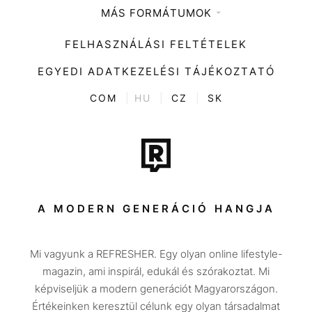
MÁS FORMÁTUMOK
Zene
Impresszum
Kiemelt tartalmak
Divat
FELHASZNÁLÁSI FELTÉTELEK
Videó
Kultúra
EGYEDI ADATKEZELÉSI TÁJÉKOZTATÓ
Kvíz
ENTR
COM
|
HU
|
CZ
|
SK
Film + sorozat
Tech-Tudomány
Sport
Társadalom
A MODERN GENERÁCIÓ HANGJA
Közélet
Mi vagyunk a REFRESHER. Egy olyan online lifestyle-
Utazás
magazin, ami inspirál, edukál és szórakoztat. Mi
Életmód
képviseljük a modern generációt Magyarországon.
Értékeinken keresztül célunk egy olyan társadalmat
Design