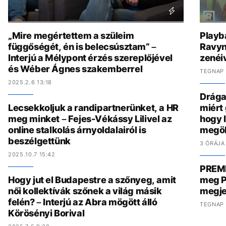
„Mire megértettem a szüleim
Playb
függőségét, én is belecsúsztam” –
Ravyn
Interjú a Mélypont érzés szereplőjével
zenéiv
és Wéber Ágnes szakemberrel
TEGNAP 
2025.2.6 13:18
Drága,
Lecsekkoljuk a randipartnerünket, a HR
miért
meg minket – Fejes-Vékássy Lilivel az
hogy 
online stalkolás árnyoldalairól is
megöl
beszélgettünk
3 ÓRÁJA
2025.10.7 15:42
PREMI
Hogy jut el Budapestre a szőnyeg, amit
meg P
női kollektívák szőnek a világ másik
megje
felén? – Interjú az Abra mögött álló
TEGNAP 
Körösényi Borival