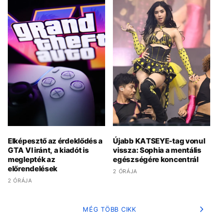
Elképesztő az érdeklődés a
Újabb KATSEYE-tag vonul
GTA VI iránt, a kiadót is
vissza: Sophia a mentális
meglepték az
egészségére koncentrál
előrendelések
2 ÓRÁJA
2 ÓRÁJA
MÉG TÖBB CIKK