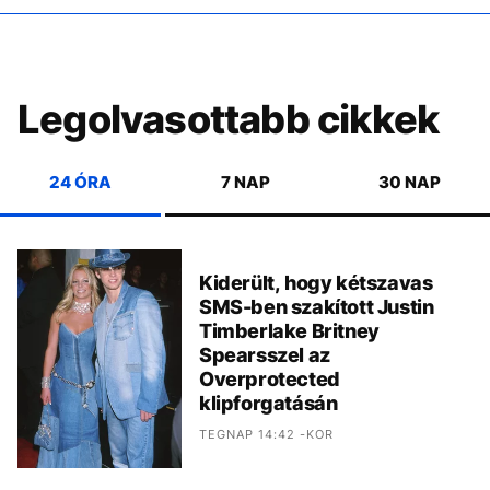
Legolvasottabb cikkek
24 ÓRA
7 NAP
30 NAP
Kiderült, hogy kétszavas
SMS-ben szakított Justin
Timberlake Britney
Spearsszel az
Overprotected
klipforgatásán
TEGNAP 14:42 -KOR