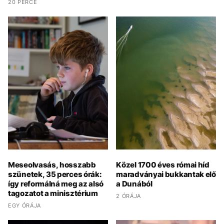
20 PERCE
Meseolvasás, hosszabb
Közel 1700 éves római híd
szünetek, 35 perces órák:
maradványai bukkantak elő
így reformálná meg az alsó
a Dunából
tagozatot a minisztérium
2 ÓRÁJA
EGY ÓRÁJA