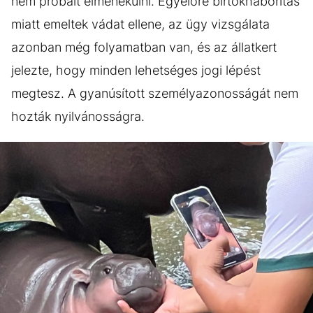
nem próbált elmenekülni. Egyelőre birtokháborítás
miatt emeltek vádat ellene, az ügy vizsgálata
azonban még folyamatban van, és az állatkert
jelezte, hogy minden lehetséges jogi lépést
megtesz. A gyanúsított személyazonosságát nem
hozták nyilvánosságra.