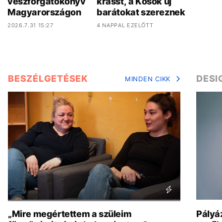
vészforgatókönyv
krásst, a Kosok új
Magyarországon
barátokat szereznek
2026.7.31 15:27
4 NAPPAL EZELŐTT
BESZÉLGETÉSEK
DESI
MINDEN CIKK
„Mire megértettem a szüleim
Pályáz