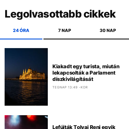
Legolvasottabb cikkek
24 ÓRA
7 NAP
30 NAP
Kiakadt egy turista, miután
lekapcsolták a Parlament
díszkivilágítását
TEGNAP 13:49 -KOR
Lefújták Tolvai Reni egyik