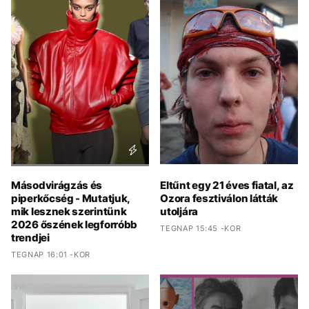
Másodvirágzás és
Eltűnt egy 21 éves fiatal, az
piperkőcség - Mutatjuk,
Ozora fesztiválon látták
mik lesznek szerintünk
utoljára
2026 őszének legforróbb
TEGNAP 15:45 -KOR
trendjei
TEGNAP 16:01 -KOR