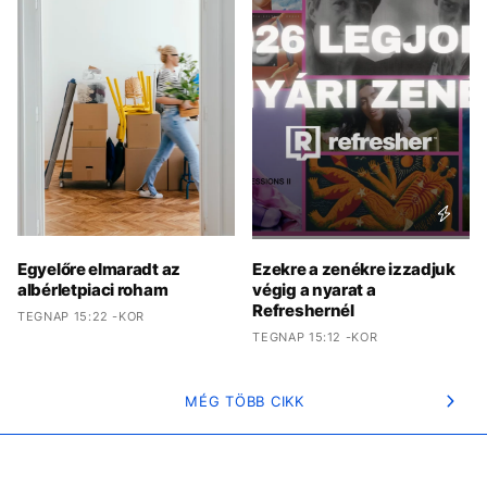
Egyelőre elmaradt az
Ezekre a zenékre izzadjuk
albérletpiaci roham
végig a nyarat a
Refreshernél
TEGNAP 15:22 -KOR
TEGNAP 15:12 -KOR
MÉG TÖBB CIKK