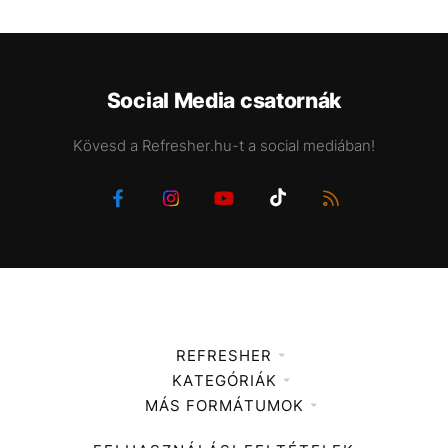
Social Media csatornák
Kövesd a Refresher.hu-t a social mediában!
REFRESHER
KATEGÓRIÁK
Médiaajánlat
MÁS FORMÁTUMOK
Zene
Impresszum
Kiemelt tartalmak
Divat