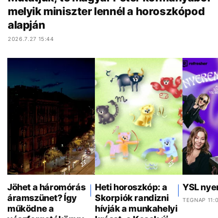
melyik miniszter lennél a horoszkópod
alapján
2026.7.27 15:44
Jöhet a háromórás
Heti horoszkóp: a
YSL nye
áramszünet? Így
Skorpiók randizni
TEGNAP 11:
működne a
hívják a munkahelyi