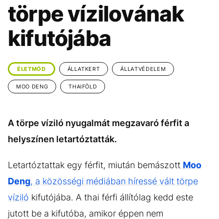
KÖZÉLET
UTAZÁS
törpe vízilovának
ÉLETMÓD
DESIGN
kifutójába
BESZÉLGETÉSEK
ARCOK
VIDEÓ
TÖRTÉNETEK
ÉLETMÓD
ÁLLATKERT
ÁLLATVÉDELEM
GASZTRO
MOO DENG
THAIFÖLD
A törpe víziló nyugalmát megzavaró férfit a
helyszínen letartóztatták.
Letartóztattak egy férfit, miután bemászott
Moo
Deng
, a közösségi médiában híressé vált törpe
víziló
kifutójába. A thai férfi állítólag kedd este
jutott be a kifutóba, amikor éppen nem