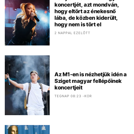
koncertjét, azt mondván,
hogy eltört az énekesnő
lába, de közben kiderült,
hogy nem is tört el
2 NAPPAL EZELŐTT
Az M1-en is nézhetjük idén a
Sziget magyar fellépőinek
koncertjeit
TEGNAP 08:23 -KOR