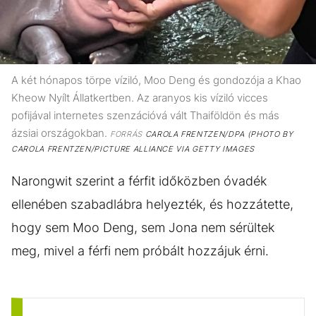
A két hónapos törpe víziló, Moo Deng és gondozója a Khao
Kheow Nyílt Állatkertben. Az aranyos kis víziló vicces
pofijával internetes szenzációvá vált Thaiföldön és más
ázsiai országokban.
FORRÁS
CAROLA FRENTZEN/DPA (PHOTO BY
CAROLA FRENTZEN/PICTURE ALLIANCE VIA GETTY IMAGES
Narongwit szerint a férfit időközben óvadék
ellenében szabadlábra helyezték, és hozzátette,
hogy sem Moo Deng, sem Jona nem sérültek
meg, mivel a férfi nem próbált hozzájuk érni.