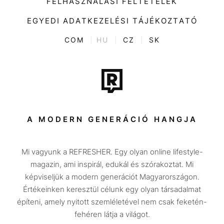
FELHASZNÁLÁSI FELTÉTELEK
Videó
Kultúra
EGYEDI ADATKEZELÉSI TÁJÉKOZTATÓ
Kvíz
ENTR
COM
|
HU
|
CZ
|
SK
Film + sorozat
Tech-Tudomány
Sport
Társadalom
A MODERN GENERÁCIÓ HANGJA
Közélet
Mi vagyunk a REFRESHER. Egy olyan online lifestyle-
Utazás
magazin, ami inspirál, edukál és szórakoztat. Mi
Életmód
képviseljük a modern generációt Magyarországon.
Értékeinken keresztül célunk egy olyan társadalmat
Design
építeni, amely nyitott szemléletével nem csak feketén-
Beszélgetések
fehéren látja a világot.