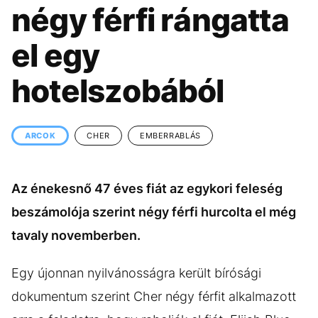
KÖZÉLET
UTAZÁS
négy férfi rángatta
ÉLETMÓD
DESIGN
el egy
BESZÉLGETÉSEK
ARCOK
hotelszobából
VIDEÓ
TÖRTÉNETEK
GASZTRO
ARCOK
CHER
EMBERRABLÁS
Az énekesnő 47 éves fiát az egykori feleség
beszámolója szerint négy férfi hurcolta el még
tavaly novemberben.
Egy újonnan nyilvánosságra került bírósági
dokumentum szerint Cher négy férfit alkalmazott