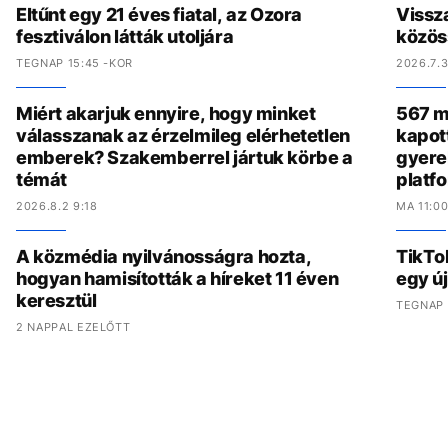
Eltűnt egy 21 éves fiatal, az Ozora
Vissz
fesztiválon látták utoljára
közös
TEGNAP 15:45 -KOR
2026.7.3
Miért akarjuk ennyire, hogy minket
567 mi
válasszanak az érzelmileg elérhetetlen
kapot
emberek? Szakemberrel jártuk körbe a
gyere
témát
platf
2026.8.2 9:18
MA 11:0
A közmédia nyilvánosságra hozta,
TikTo
hogyan hamisították a híreket 11 éven
egy ú
keresztül
TEGNAP 
2 NAPPAL EZELŐTT