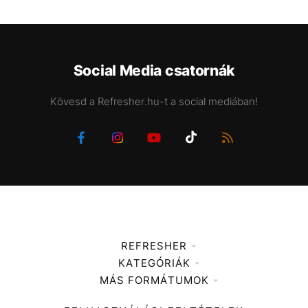
Social Media csatornák
Kövesd a Refresher.hu-t a social mediában!
REFRESHER
KATEGÓRIÁK
Médiaajánlat
MÁS FORMÁTUMOK
Zene
Impresszum
Kiemelt tartalmak
Divat