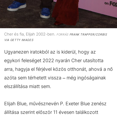
Cher és fia, Elijah 2002-ben.
FORRÁS
FRANK TRAPPER/CORBIS
VIA GETTY IMAGES
Ugyanezen iratokból az is kiderül, hogy az
egykori feleséget 2022 nyarán Cher utasította
arra, hagyja el férjével közös otthonát, ahová a nő
azóta sem térhetett vissza – még ingóságainak
elszállítása miatt sem.
Elijah Blue, művésznevén P. Exeter Blue zenész
állítása szerint először 11 évesen találkozott