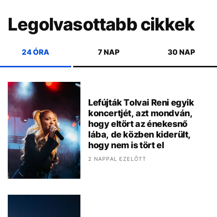
Legolvasottabb cikkek
24 ÓRA
7 NAP
30 NAP
Lefújták Tolvai Reni egyik
koncertjét, azt mondván,
hogy eltört az énekesnő
lába, de közben kiderült,
hogy nem is tört el
2 NAPPAL EZELŐTT