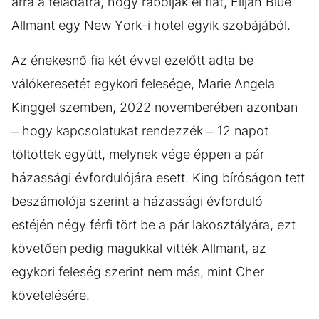
arra a feladatra, hogy rabolják el fiát, Elijah Blue
Allmant egy New York-i hotel egyik szobájából.
Az énekesnő fia két évvel ezelőtt adta be
válókeresetét egykori felesége, Marie Angela
Kinggel szemben, 2022 novemberében azonban
– hogy kapcsolatukat rendezzék – 12 napot
töltöttek együtt, melynek vége éppen a pár
házassági évfordulójára esett. King bíróságon tett
beszámolója szerint a házassági évforduló
estéjén négy férfi tört be a pár lakosztályára, ezt
követően pedig magukkal vitték Allmant, az
egykori feleség szerint nem más, mint Cher
követelésére.