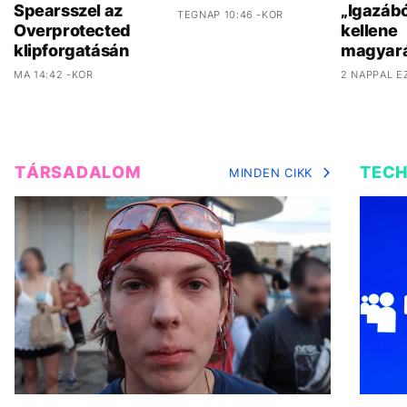
Spearsszel az
„Igazáb
TEGNAP 10:46 -KOR
Overprotected
kellene
klipforgatásán
magyar
MA 14:42 -KOR
2 NAPPAL E
TÁRSADALOM
TEC
MINDEN CIKK