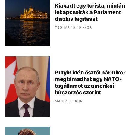
Kiakadt egy turista, miután
lekapcsolták a Parlament
díszkivilágítását
TEGNAP 13:49 -KOR
Putyin idén ősztől bármikor
megtámadhat egy NATO-
tagállamot az amerikai
hírszerzés szerint
MA 13:35 -KOR