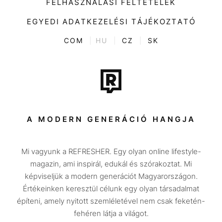
FELHASZNÁLÁSI FELTÉTELEK
Videó
Kultúra
EGYEDI ADATKEZELÉSI TÁJÉKOZTATÓ
Kvíz
ENTR
COM
|
HU
|
CZ
|
SK
Film + sorozat
Tech-Tudomány
Sport
Társadalom
A MODERN GENERÁCIÓ HANGJA
Közélet
Mi vagyunk a REFRESHER. Egy olyan online lifestyle-
Utazás
magazin, ami inspirál, edukál és szórakoztat. Mi
Életmód
képviseljük a modern generációt Magyarországon.
Értékeinken keresztül célunk egy olyan társadalmat
Design
építeni, amely nyitott szemléletével nem csak feketén-
Beszélgetések
fehéren látja a világot.