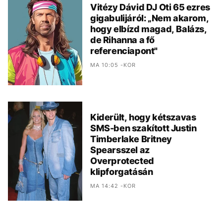
Vitézy Dávid DJ Oti 65 ezres
gigabulijáról: „Nem akarom,
hogy elbízd magad, Balázs,
de Rihanna a fő
referenciapont"
MA 10:05 -KOR
Kiderült, hogy kétszavas
SMS-ben szakított Justin
Timberlake Britney
Spearsszel az
Overprotected
klipforgatásán
MA 14:42 -KOR