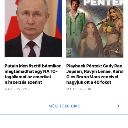
Putyin idén ősztől bármikor
Playback Péntek: Carly Rae
megtámadhat egy NATO-
Jepsen, Ravyn Lenae, Karol
tagállamot az amerikai
G és Bruno Mars zenéivel
hírszerzés szerint
hagyjuk ott a 40 fokot
MA 13:35 -KOR
MA 13:34 -KOR
MÉG TÖBB CIKK