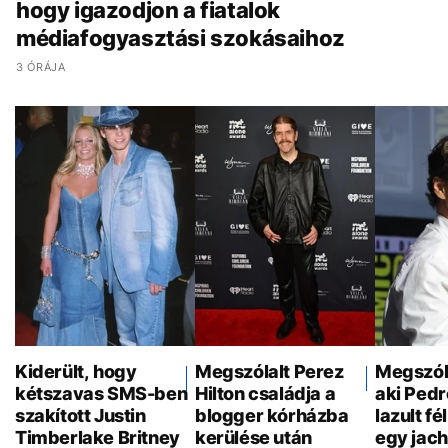
hogy igazodjon a fiatalok
médiafogyasztási szokásaihoz
3 ÓRÁJA
Kiderült, hogy
Megszólalt Perez
Megszóla
kétszavas SMS-ben
Hilton családja a
aki Pedr
szakított Justin
blogger kórházba
lazult f
Timberlake Britney
kerülése után
egy jach