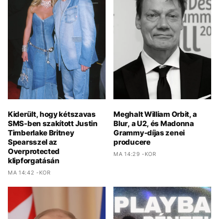
Kiderült, hogy kétszavas
Meghalt William Orbit, a
SMS-ben szakított Justin
Blur, a U2, és Madonna
Timberlake Britney
Grammy-díjas zenei
Spearsszel az
producere
Overprotected
MA 14:29 -KOR
klipforgatásán
MA 14:42 -KOR