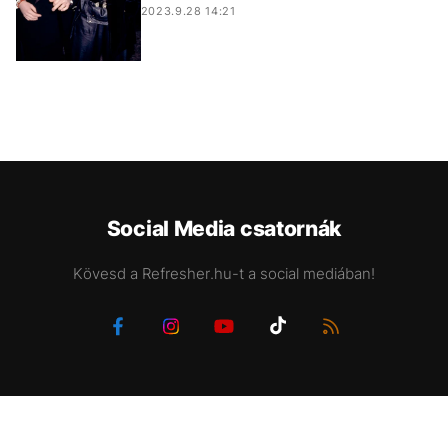
2023.9.28 14:21
Social Media csatornák
Kövesd a Refresher.hu-t a social mediában!