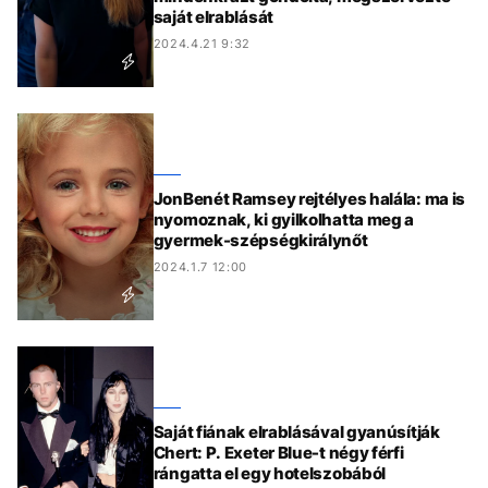
saját elrablását
2024.4.21 9:32
JonBenét Ramsey rejtélyes halála: ma is
nyomoznak, ki gyilkolhatta meg a
gyermek-szépségkirálynőt
2024.1.7 12:00
Saját fiának elrablásával gyanúsítják
Chert: P. Exeter Blue-t négy férfi
rángatta el egy hotelszobából