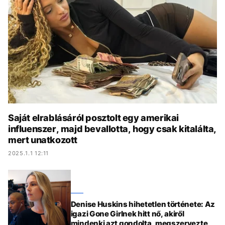
KÖZÉLET
UTAZÁS
ÉLETMÓD
DESIGN
BESZÉLGETÉSEK
ARCOK
VIDEÓ
TÖRTÉNETEK
GASZTRO
Saját elrablásáról posztolt egy amerikai
influenszer, majd bevallotta, hogy csak kitalálta,
mert unatkozott
2025.1.1 12:11
Denise Huskins hihetetlen története: Az
igazi Gone Girlnek hitt nő, akiről
mindenki azt gondolta, megszervezte