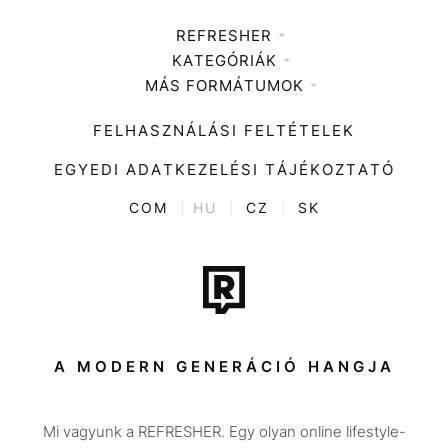
REFRESHER
KATEGÓRIÁK
Médiaajánlat
MÁS FORMÁTUMOK
Zene
Impresszum
Kiemelt tartalmak
Divat
FELHASZNÁLÁSI FELTÉTELEK
Videó
Kultúra
EGYEDI ADATKEZELÉSI TÁJÉKOZTATÓ
Kvíz
ENTR
COM
|
HU
|
CZ
|
SK
Film + sorozat
Tech-Tudomány
Sport
Társadalom
A MODERN GENERÁCIÓ HANGJA
Közélet
Mi vagyunk a REFRESHER. Egy olyan online lifestyle-
Utazás