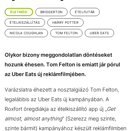
KÖZÉLET
UTAZÁS
ÉLETMÓD
BRIDGERTON
ÉTELFUTÁR
ÉLETMÓD
DESIGN
ÉTELKISZÁLLÍTÁS
HARRY POTTER
BESZÉLGETÉSEK
ARCOK
NICOLA COUGHLAN
TOM FELTON
UBER EATS
VIDEÓ
TÖRTÉNETEK
GASZTRO
Olykor bizony meggondolatlan döntéseket
hozunk éhesen. Tom Felton is emiatt jár pórul
az Uber Eats új reklámfilmjében.
Varázslatra éhezett a nosztalgiázó Tom Felton,
legalábbis az Uber Eats új kampányában. A
Roxfort öregdiákja az ételkiszállító app új „
Get
almost, almost anything
“ (Szerezz meg szinte,
szinte bármit) kampányához készült reklámfilmben