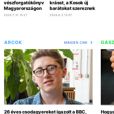
vészforgatókönyv
krásst, a Kosok új
Magyarországon
barátokat szereznek
2026.7.31 15:27
2026.8.3 15:07
ARCOK
GAS
MINDEN CIKK
26 éves csodagyereket igazolt a BBC,
Hogya