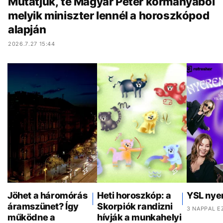
Mutatjuk, te Magyar Péter kormányából
melyik miniszter lennél a horoszkópod
alapján
2026.7.27 15:44
Jöhet a háromórás
Heti horoszkóp: a
YSL nye
áramszünet? Így
Skorpiók randizni
3 NAPPAL E
működne a
hívják a munkahelyi