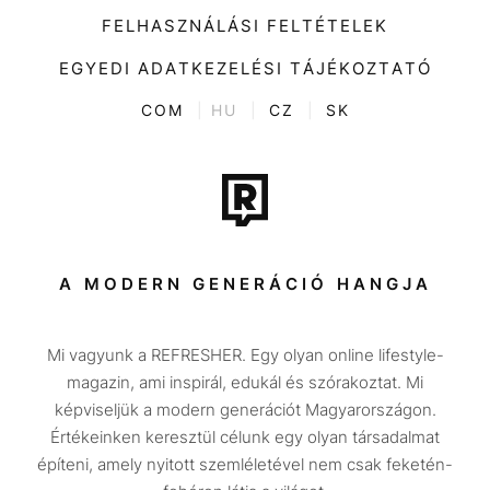
Kiemelt tartalmak
Divat
FELHASZNÁLÁSI FELTÉTELEK
Videó
Kultúra
EGYEDI ADATKEZELÉSI TÁJÉKOZTATÓ
Kvíz
ENTR
COM
|
HU
|
CZ
|
SK
Film + sorozat
Tech-Tudomány
Sport
Társadalom
A MODERN GENERÁCIÓ HANGJA
Közélet
Mi vagyunk a REFRESHER. Egy olyan online lifestyle-
Utazás
magazin, ami inspirál, edukál és szórakoztat. Mi
Életmód
képviseljük a modern generációt Magyarországon.
Értékeinken keresztül célunk egy olyan társadalmat
Design
építeni, amely nyitott szemléletével nem csak feketén-
Beszélgetések