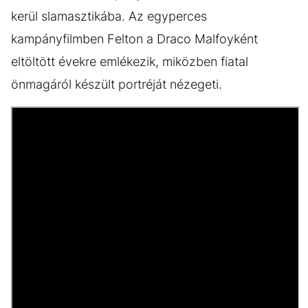
kerül slamasztikába. Az egyperces
kampányfilmben Felton a Draco Malfoyként
eltöltött évekre emlékezik, miközben fiatal
önmagáról készült portréját nézegeti.