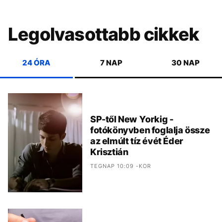
Legolvasottabb cikkek
24 ÓRA
7 NAP
30 NAP
SP-től New Yorkig -
fotókönyvben foglalja össze
az elmúlt tíz évét Éder
Krisztián
TEGNAP 10:09 -KOR