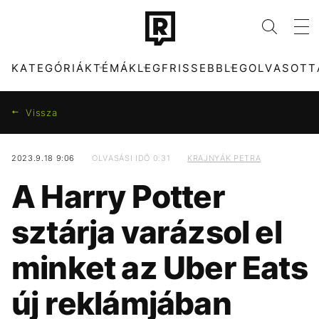
KATEGÓRIÁK
TÉMÁK
LEGFRISSEBB
LEGOLVASOTT
Vissza
2023.9.18 9:06
OLVASÁSI IDŐ 0:31
KRAJNYÁK PETRA
KATEGÓRIÁK
TÉMÁK
A Harry Potter
ZENE
DUNA
DIVAT
TIKTOK
sztárja varázsol el
KULTÚRA
MTVA
ENTR
SZIGET FESZTIVÁL
minket az Uber Eats
FILM + SOROZAT
PARLAMENT
TECH-TUDOMÁNY
FIDESZ
új reklámjában
SPORT
KVÍZ
TÁRSADALOM
KÁVÉ