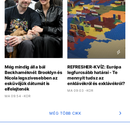
Még mindig áll a bál
REFRESHER-KVÍZ: Európa
Beckhaméknél: Brooklyn és
legfurcsább határai - Te
Nicola legszívesebben az
mennyit tudsz az
esküvőjük dátumát is
enklávékról és exklávékról?
elfelejtenék
MA 09:03 -KOR
MA 09:54 -KOR
MÉG TÖBB CIKK