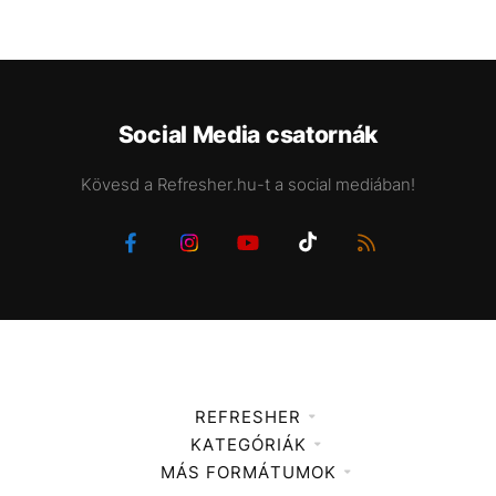
Social Media csatornák
Kövesd a Refresher.hu-t a social mediában!
REFRESHER
KATEGÓRIÁK
Médiaajánlat
MÁS FORMÁTUMOK
Zene
Impresszum