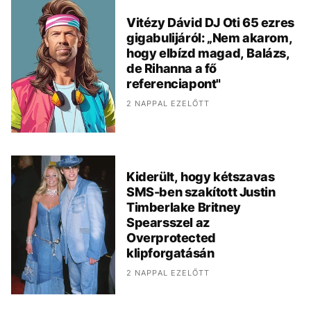
Vitézy Dávid DJ Oti 65 ezres
gigabulijáról: „Nem akarom,
hogy elbízd magad, Balázs,
de Rihanna a fő
referenciapont"
2 NAPPAL EZELŐTT
Kiderült, hogy kétszavas
SMS-ben szakított Justin
Timberlake Britney
Spearsszel az
Overprotected
klipforgatásán
2 NAPPAL EZELŐTT