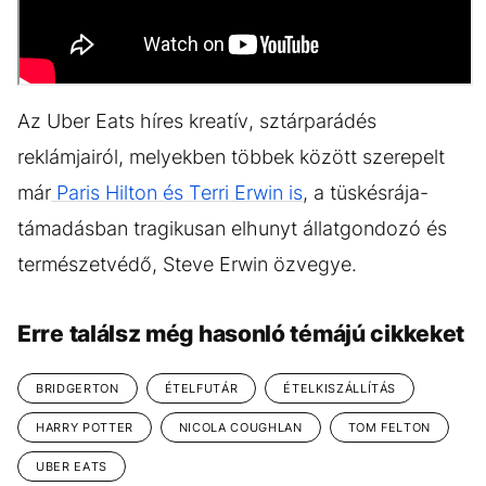
Az Uber Eats híres kreatív, sztárparádés
reklámjairól, melyekben többek között szerepelt
már
Paris Hilton és Terri Erwin is
, a tüskésrája-
támadásban tragikusan elhunyt állatgondozó és
természetvédő, Steve Erwin özvegye.
Erre találsz még hasonló témájú cikkeket
BRIDGERTON
ÉTELFUTÁR
ÉTELKISZÁLLÍTÁS
HARRY POTTER
NICOLA COUGHLAN
TOM FELTON
UBER EATS