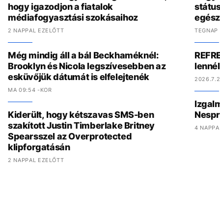
hogy igazodjon a fiatalok
státu
médiafogyasztási szokásaihoz
egész
2 NAPPAL EZELŐTT
TEGNAP 
Még mindig áll a bál Beckhaméknél:
REFRE
Brooklyn és Nicola legszívesebben az
lenné
esküvőjük dátumát is elfelejtenék
2026.7.2
MA 09:54 -KOR
Izgal
Kiderült, hogy kétszavas SMS-ben
Nespr
szakított Justin Timberlake Britney
4 NAPPA
Spearsszel az Overprotected
klipforgatásán
2 NAPPAL EZELŐTT