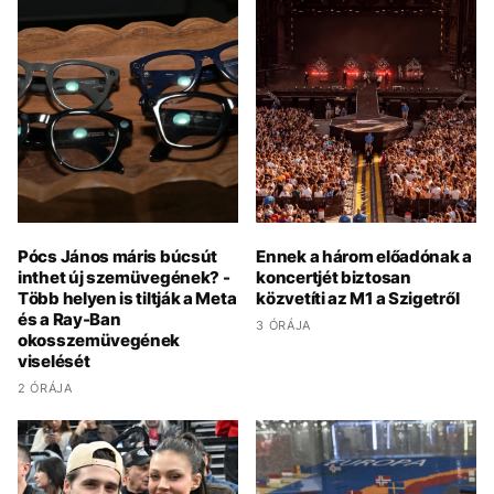
Pócs János máris búcsút
Ennek a három előadónak a
inthet új szemüvegének? -
koncertjét biztosan
Több helyen is tiltják a Meta
közvetíti az M1 a Szigetről
és a Ray-Ban
3 ÓRÁJA
okosszemüvegének
viselését
2 ÓRÁJA