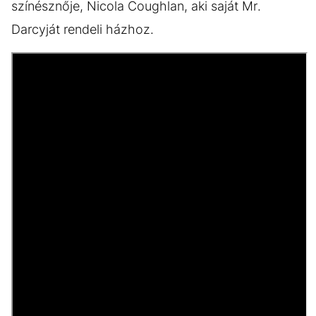
színésznője, Nicola Coughlan, aki saját Mr.
Darcyját rendeli házhoz.