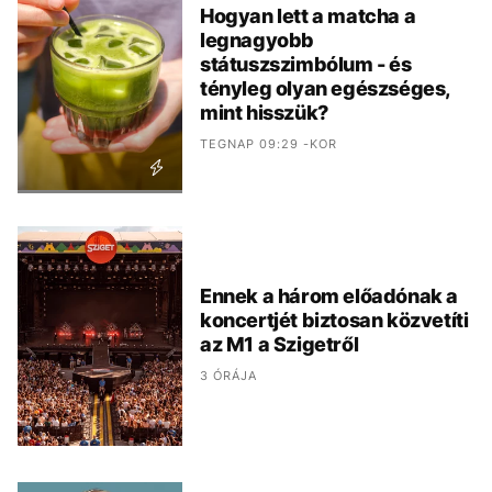
Hogyan lett a matcha a
legnagyobb
státuszszimbólum - és
tényleg olyan egészséges,
mint hisszük?
TEGNAP 09:29 -KOR
Ennek a három előadónak a
koncertjét biztosan közvetíti
az M1 a Szigetről
3 ÓRÁJA