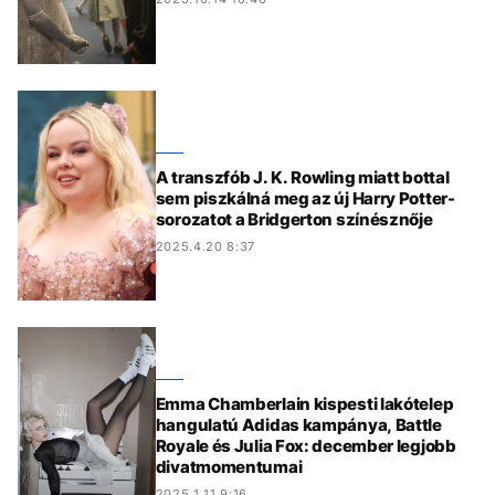
A transzfób J. K. Rowling miatt bottal
sem piszkálná meg az új Harry Potter-
sorozatot a Bridgerton színésznője
2025.4.20 8:37
Emma Chamberlain kispesti lakótelep
hangulatú Adidas kampánya, Battle
Royale és Julia Fox: december legjobb
divatmomentumai
2025.1.11 9:16