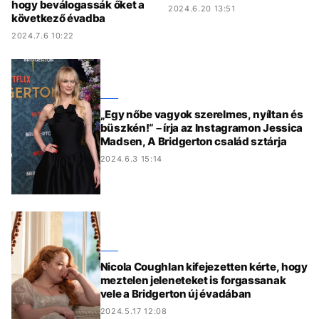
hogy beválogassák őket a
2024.6.20 13:51
következő évadba
2024.7.6 10:22
„Egy nőbe vagyok szerelmes, nyíltan és
büszkén!“ – írja az Instagramon Jessica
Madsen, A Bridgerton család sztárja
2024.6.3 15:14
Nicola Coughlan kifejezetten kérte, hogy
meztelen jeleneteket is forgassanak
vele a Bridgerton új évadában
2024.5.17 12:08