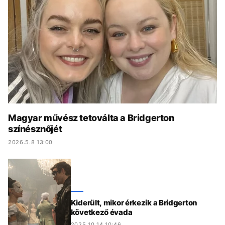
KÖZÉLET
UTAZÁS
ÉLETMÓD
DESIGN
BESZÉLGETÉSEK
ARCOK
VIDEÓ
TÖRTÉNETEK
GASZTRO
Magyar művész tetoválta a Bridgerton
színésznőjét
2026.5.8 13:00
Kiderült, mikor érkezik a Bridgerton
következő évada
2025.10.14 10:46