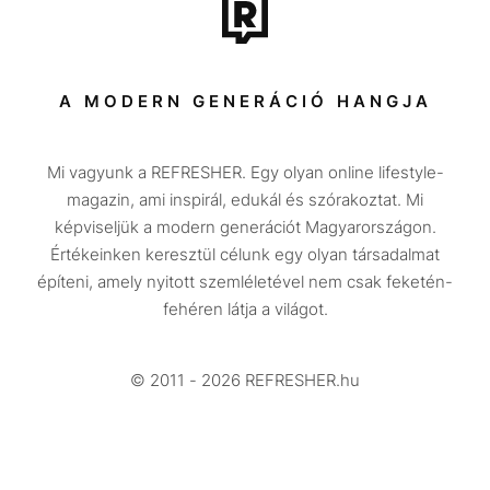
Tech-Tudomány
Sport
Társadalom
A MODERN GENERÁCIÓ HANGJA
Közélet
Mi vagyunk a REFRESHER. Egy olyan online lifestyle-
Utazás
magazin, ami inspirál, edukál és szórakoztat. Mi
Életmód
képviseljük a modern generációt Magyarországon.
Értékeinken keresztül célunk egy olyan társadalmat
Design
építeni, amely nyitott szemléletével nem csak feketén-
Beszélgetések
fehéren látja a világot.
Arcok
© 2011 - 2026 REFRESHER.hu
Videó
Történetek
Gasztro