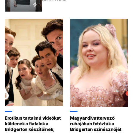
Erotikus tartalmú videókat
Magyar divattervező
küldenek a fiatalok a
ruhájában fotózták a
Bridgerton készítőinek,
Bridgerton színésznőjét