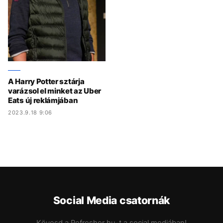
A Harry Potter sztárja
varázsol el minket az Uber
Eats új reklámjában
2023.9.18 9:06
Social Media csatornák
Kövesd a Refresher.hu-t a social mediában!