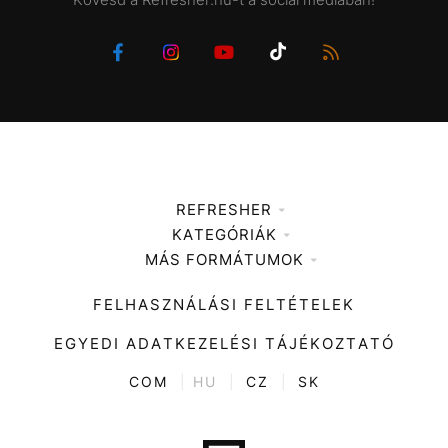
REFRESHER
KATEGÓRIÁK
Médiaajánlat
MÁS FORMÁTUMOK
Zene
Impresszum
Kiemelt tartalmak
Divat
FELHASZNÁLÁSI FELTÉTELEK
Videó
Kultúra
EGYEDI ADATKEZELÉSI TÁJÉKOZTATÓ
Kvíz
ENTR
COM
|
HU
|
CZ
|
SK
Film + sorozat