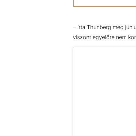
– írta Thunberg még júni
viszont egyelőre nem ko