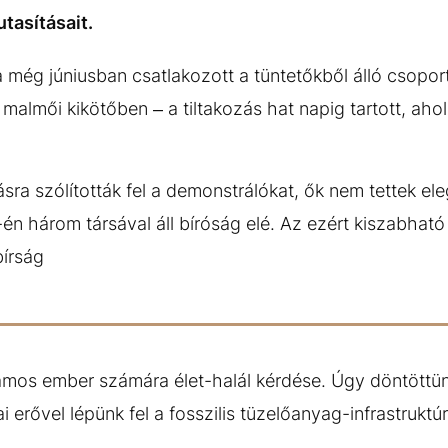
utasításait.
 még júniusban csatlakozott a tüntetőkből álló csoport
y malmői kikötőben – a tiltakozás hat napig tartott, aho
ra szólították fel a demonstrálókat, ők nem tettek ele
-én három társával áll bíróság elé. Az ezért kiszabha
bírság
ámos ember számára élet-halál kérdése. Úgy döntöttün
ai erővel lépünk fel a fosszilis tüzelőanyag-infrastruktúr