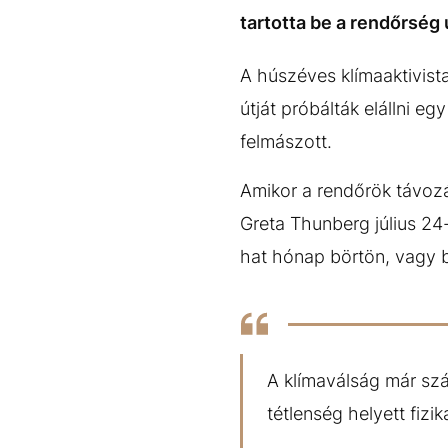
EGYÉB FORMÁTUMOK
REFRESHER
tartotta be a rendőrség 
Kiemelt tartalmak
Videó
Kvíz
Médiaajánlat
Impresszum
A húszéves klímaaktivista
útját próbálták elállni eg
felmászott.
Amikor a rendőrök távozás
Greta Thunberg július 24
hat hónap börtön, vagy 
A klímaválság már sz
tétlenség helyett fizik