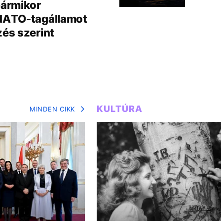
bármikor
NATO-tagállamot
zés szerint
KULTÚRA
MINDEN CIKK