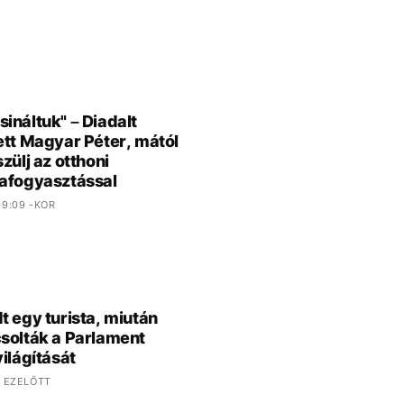
ináltuk" – Diadalt
ett Magyar Péter, mától
zülj az otthoni
afogyasztással
9:09 -KOR
t egy turista, miután
solták a Parlament
világítását
 EZELŐTT