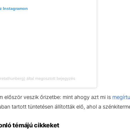
az Instagramon
etathunberg) által megosztott bejegyzés
m először veszik őrizetbe: mint ahogy azt mi is
megírtu
n tartott tüntetésen állították elő, ahol a szénkitermel
onló témájú cikkeket