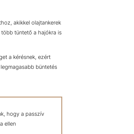
hoz, akikkel olajtankerek
l több tüntető a hajókra is
get a kérésnek, ezért
tó legmagasabb büntetés
k, hogy a passzív
a ellen