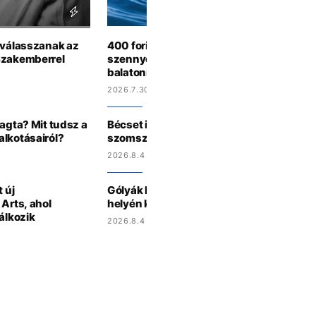
t válasszanak az
400 forintot kértek a vécéért, most fekáli
Szakemberrel
szennyezés miatt fürdési tilalmat rendelt
balatoni szabadstrandon
2026.7.30 15:56
ragta? Mit tudsz a
Bécset is sújtja a hőhullám, így küzdenek
alkotásairól?
szomszédban
2026.8.4 15:48
 új
Gólyák lepték el az egykori kiskunhalasi
 Arts, ahol
helyén kialakult tavat
álkozik
2026.8.4 14:33