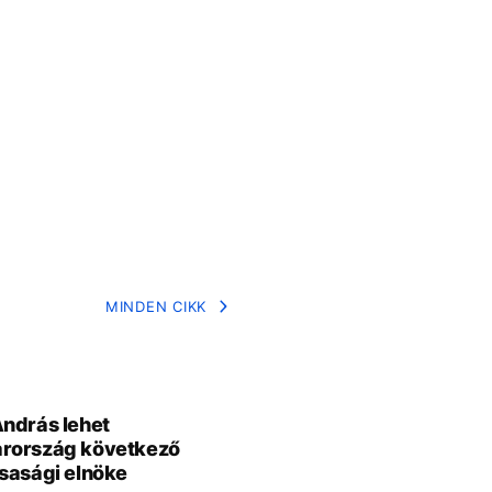
MINDEN CIKK
ndrás lehet
rország következő
sasági elnöke