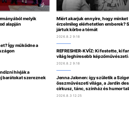
ormányából melyik
Miért akarjuk ennyire, hogy minke
od alapján
érzelmileg elérhetetlen emberek? 
jártuk körbe a témát
2026.8.2 9:18
et? Így működne a
rszágon
REFRESHER-KVÍZ: Ki festette, ki fa
világ leghíresebb képzőművészeti 
2026.8.2 9:18
ndizni hívják a
új barátokat szereznek
Jenna Jalonen: így születik a Sziget
összművészeti világa, a Jardin des
cirkusz, tánc, színház és humor tal
2026.8.3 12:25