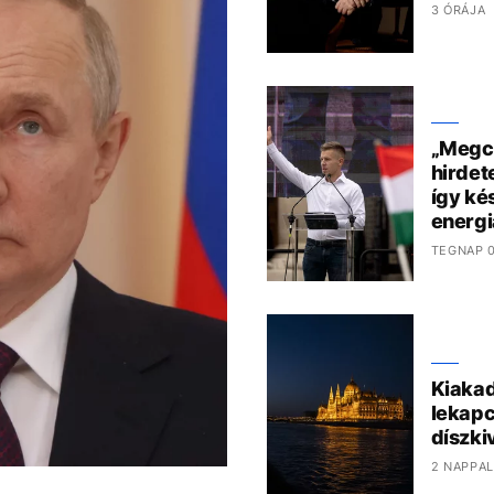
3 ÓRÁJA
„Megcs
hirdet
így kés
energi
TEGNAP 0
Kiakad
lekapc
díszki
2 NAPPAL