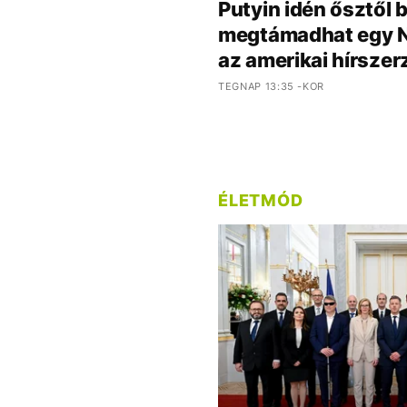
Putyin idén ősztől 
megtámadhat egy 
az amerikai hírszer
TEGNAP 13:35 -KOR
ÉLETMÓD