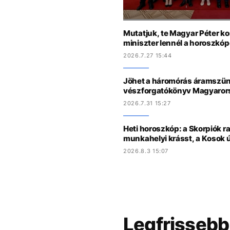
Mutatjuk, te Magyar Péter k
miniszter lennél a horoszkóp
2026.7.27 15:44
Jöhet a háromórás áramszün
vészforgatókönyv Magyaro
2026.7.31 15:27
Heti horoszkóp: a Skorpiók ra
munkahelyi krásst, a Kosok 
2026.8.3 15:07
Legfrissebb