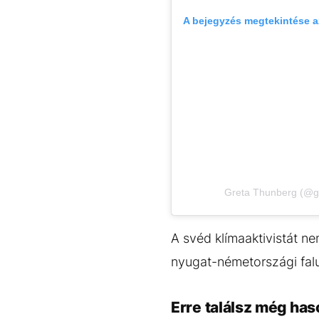
A bejegyzés megtekintése 
Greta Thunberg (@gr
A svéd klímaaktivistát ne
nyugat-németországi faluba
Erre találsz még has