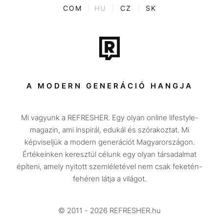
ENTR
COM
|
HU
|
CZ
|
SK
Film + sorozat
Tech-Tudomány
Sport
Társadalom
A MODERN GENERÁCIÓ HANGJA
Közélet
Mi vagyunk a REFRESHER. Egy olyan online lifestyle-
Utazás
magazin, ami inspirál, edukál és szórakoztat. Mi
Életmód
képviseljük a modern generációt Magyarországon.
Értékeinken keresztül célunk egy olyan társadalmat
Design
építeni, amely nyitott szemléletével nem csak feketén-
Beszélgetések
fehéren látja a világot.
Arcok
© 2011 - 2026 REFRESHER.hu
Videó