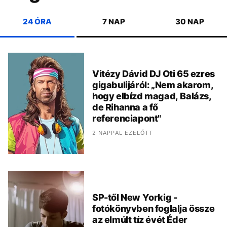
24 ÓRA
7 NAP
30 NAP
Vitézy Dávid DJ Oti 65 ezres
gigabulijáról: „Nem akarom,
hogy elbízd magad, Balázs,
de Rihanna a fő
referenciapont"
2 NAPPAL EZELŐTT
SP-től New Yorkig -
fotókönyvben foglalja össze
az elmúlt tíz évét Éder