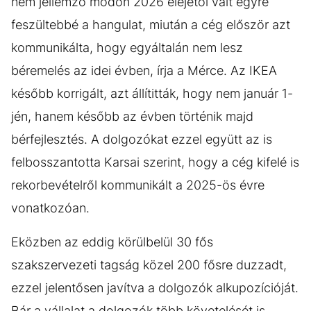
nem jellemző módon 2026 elejétől vált egyre
feszültebbé a hangulat, miután a cég először azt
kommunikálta, hogy egyáltalán nem lesz
béremelés az idei évben, írja a Mérce. Az IKEA
később korrigált, azt állítitták, hogy nem január 1-
jén, hanem később az évben történik majd
bérfejlesztés. A dolgozókat ezzel együtt az is
felbosszantotta Karsai szerint, hogy a cég kifelé is
rekorbevételről kommunikált a 2025-ös évre
vonatkozóan.
Eközben az eddig körülbelül 30 fős
szakszervezeti tagság közel 200 fősre duzzadt,
ezzel jelentősen javítva a dolgozók alkupozícióját.
Bár a vállalat a dolgozók több követelését is