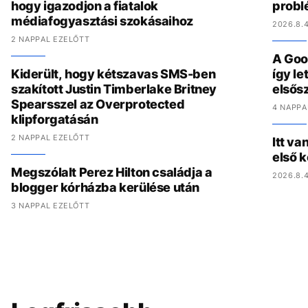
hogy igazodjon a fiatalok
problé
médiafogyasztási szokásaihoz
2026.8.4
2 NAPPAL EZELŐTT
A Goo
Kiderült, hogy kétszavas SMS-ben
így l
szakított Justin Timberlake Britney
elsős
Spearsszel az Overprotected
4 NAPPA
klipforgatásán
2 NAPPAL EZELŐTT
Itt va
első 
Megszólalt Perez Hilton családja a
2026.8.4
blogger kórházba kerülése után
3 NAPPAL EZELŐTT