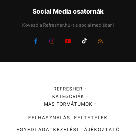
Social Media csatornák
Kövesd a Refresher.hu-t a social mediában!
REFRESHER
KATEGÓRIÁK
Médiaajánlat
MÁS FORMÁTUMOK
Zene
Impresszum
Kiemelt tartalmak
Divat
FELHASZNÁLÁSI FELTÉTELEK
Videó
Kultúra
EGYEDI ADATKEZELÉSI TÁJÉKOZTATÓ
Kvíz