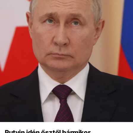
Putyin idén ősztől bármikor