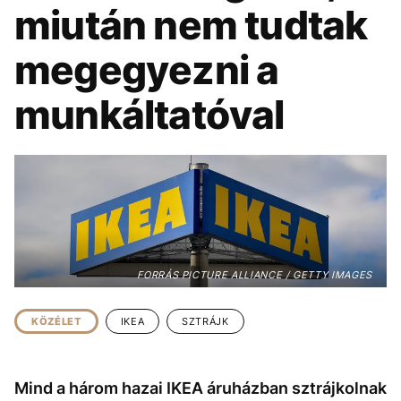
KÖZÉLET
UTAZÁS
miután nem tudtak
ÉLETMÓD
DESIGN
megegyezni a
BESZÉLGETÉSEK
ARCOK
munkáltatóval
VIDEÓ
TÖRTÉNETEK
GASZTRO
FORRÁS PICTURE ALLIANCE / GETTY IMAGES
KÖZÉLET
IKEA
SZTRÁJK
Mind a három hazai IKEA áruházban sztrájkolnak