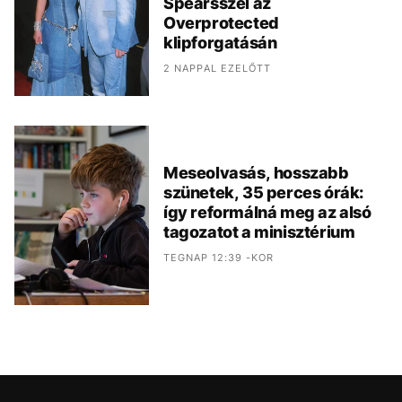
Spearsszel az
Overprotected
klipforgatásán
2 NAPPAL EZELŐTT
Meseolvasás, hosszabb
szünetek, 35 perces órák:
így reformálná meg az alsó
tagozatot a minisztérium
TEGNAP 12:39 -KOR