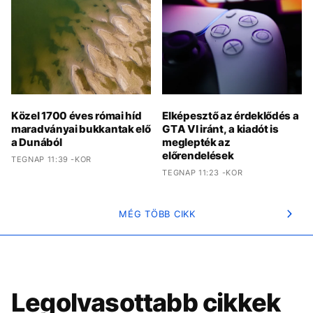
Közel 1700 éves római híd
Elképesztő az érdeklődés a
maradványai bukkantak elő
GTA VI iránt, a kiadót is
a Dunából
meglepték az
előrendelések
TEGNAP 11:39 -KOR
TEGNAP 11:23 -KOR
MÉG TÖBB CIKK
Legolvasottabb cikkek