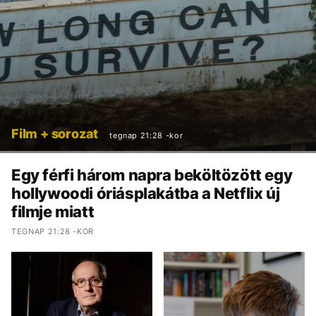
Film + sorozat
tegnap 21:28 -kor
Egy férfi három napra beköltözött egy
hollywoodi óriásplakátba a Netflix új
filmje miatt
TEGNAP 21:28 -KOR