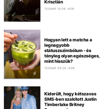
Krisztián
TEGNAP 10:09 -KOR
Hogyan lett a matcha a
legnagyobb
státuszszimbólum - és
tényleg olyan egészséges,
mint hisszük?
TEGNAP 09:29 -KOR
Kiderült, hogy kétszavas
SMS-ben szakított Justin
Timberlake Britney