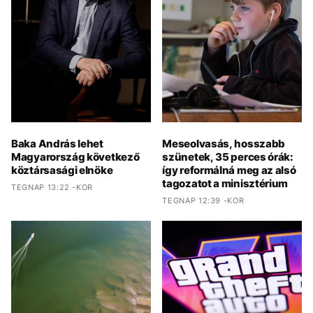
Baka András lehet
Meseolvasás, hosszabb
Magyarország következő
szünetek, 35 perces órák:
köztársasági elnöke
így reformálná meg az alsó
tagozatot a minisztérium
TEGNAP 13:22 -KOR
TEGNAP 12:39 -KOR