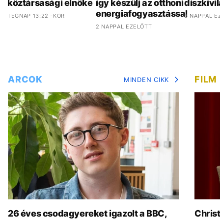
köztársasági elnöke
így készülj az otthoni
díszkivi
energiafogyasztással
TEGNAP 13:22 -KOR
3 NAPPAL E
2 NAPPAL EZELŐTT
ARCOK
FILM
MINDEN CIKK
26 éves csodagyereket igazolt a BBC,
Chris