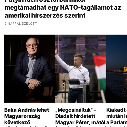
megtámadhat egy NATO-tagállamot az
amerikai hírszerzés szerint
2 NAPPAL EZELŐTT
Baka András lehet
„Megcsináltuk" –
Kiakadt 
Magyarország
Diadalt hirdetett
miután 
következő
Magyar Péter, mától
a Parla