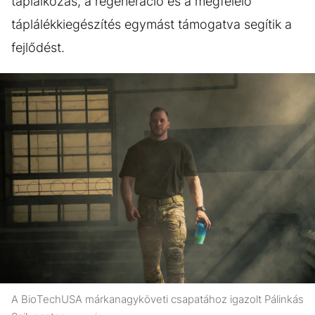
táplálkozás, a regeneráció és a megfelelő
táplálékkiegészítés egymást támogatva segítik a
fejlődést.
A BioTechUSA márkanagyköveti csapatához igazolt Pálinkás