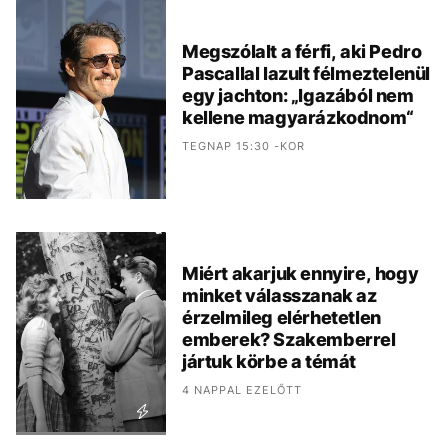
Megszólalt a férfi, aki Pedro
Pascallal lazult félmeztelenül
egy jachton: „Igazából nem
kellene magyarázkodnom“
TEGNAP 15:30 -KOR
Miért akarjuk ennyire, hogy
minket válasszanak az
érzelmileg elérhetetlen
emberek? Szakemberrel
jártuk körbe a témát
4 NAPPAL EZELŐTT