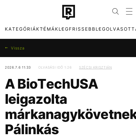
KATEGÓRIÁK
TÉMÁK
LEGFRISSEBB
LEGOLVASOTT
Vissza
2026.7.6 11:33
OLVASÁSI IDŐ 1:26
SZÉCSI KRISZTIÁN
KATEGÓRIÁK
TÉMÁK
A BioTechUSA
ZENE
FIDESZ
DIVAT
HBO
leigazolta
KULTÚRA
MAJKA
ENTR
SZIGET FESZTIVÁL
márkanagykövetne
FILM + SOROZAT
ENERGIAVÁLSÁG
TECH-TUDOMÁNY
ARIANA GRANDE
Pálinkás
SPORT
KONCERT
TÁRSADALOM
HALÁL