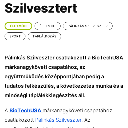
KÖZÉLET
UTAZÁS
Szilvesztert
ÉLETMÓD
DESIGN
BESZÉLGETÉSEK
ARCOK
ÉLETMÓD
ÉLETMÓD
PÁLINKÁS SZILVESZTER
VIDEÓ
TÖRTÉNETEK
SPORT
TÁPLÁLKOZÁS
GASZTRO
Pálinkás Szilveszter csatlakozott a BioTechUSA
márkanagyköveti csapatához, az
együttműködés középpontjában pedig a
tudatos felkészülés, a következetes munka és a
minőségi táplálékkiegészítés áll.
A
BioTechUSA
márkanagyköveti csapatához
csatlakozott
Pálinkás Szilveszter
. Az