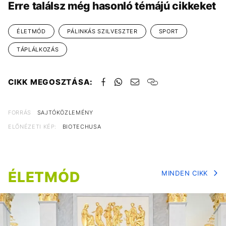
Erre találsz még hasonló témájú cikkeket
ÉLETMÓD
PÁLINKÁS SZILVESZTER
SPORT
TÁPLÁLKOZÁS
CIKK MEGOSZTÁSA:
FORRÁS
SAJTÓKÖZLEMÉNY
ELŐNÉZETI KÉP:
BIOTECHUSA
ÉLETMÓD
MINDEN CIKK