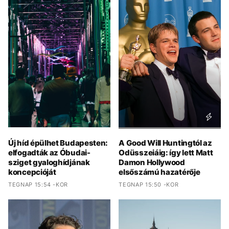
Új híd épülhet Budapesten:
A Good Will Huntingtól az
elfogadták az Óbudai-
Odüsszeiáig: így lett Matt
sziget gyaloghídjának
Damon Hollywood
koncepcióját
elsőszámú hazatérője
TEGNAP 15:54 -KOR
TEGNAP 15:50 -KOR