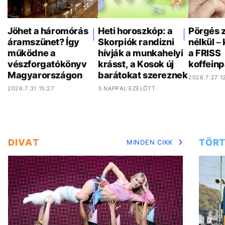
Jöhet a háromórás
Heti horoszkóp: a
Pörgés 
áramszünet? Így
Skorpiók randizni
nélkül –
működne a
hívják a munkahelyi
a FRISS
vészforgatókönyv
krásst, a Kosok új
koffeinp
Magyarországon
barátokat szereznek
2026.7.27 12
2026.7.31 15:27
3 NAPPAL EZELŐTT
DIVAT
TÖRT
MINDEN CIKK