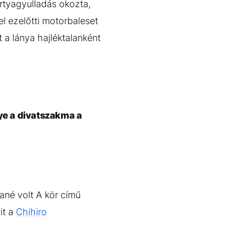
rtyagyulladás okozta,
l ezelőtti motorbaleset
t a lánya hajléktalanként
ye a divatszakma a
né volt A kör című
it a
Chihiro