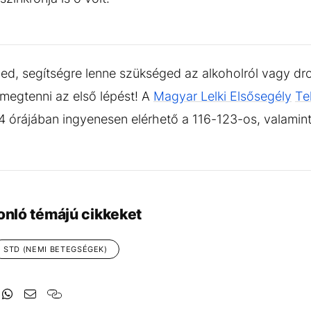
d, segítségre lenne szükséged az alkoholról vagy dro
 megtenni az első lépést! A
Magyar Lelki Elsősegély
Te
4 órájában ingyenesen elérhető a 116-123-os, valamin
onló témájú cikkeket
STD (NEMI BETEGSÉGEK)