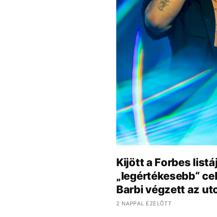
Kijött a Forbes lis
„legértékesebb“ cele
Barbi végzett az ut
2 NAPPAL EZELŐTT