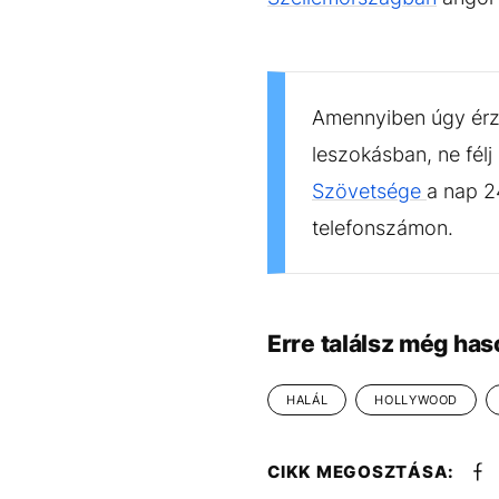
Amennyiben úgy érze
leszokásban, ne félj
Szövetsége
a nap 2
telefonszámon.
Erre találsz még has
HALÁL
HOLLYWOOD
CIKK MEGOSZTÁSA: