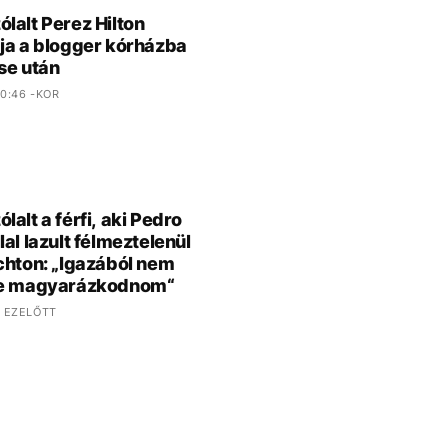
lalt Perez Hilton
ja a blogger kórházba
se után
0:46 -KOR
lalt a férfi, aki Pedro
lal lazult félmeztelenül
chton: „Igazából nem
ne magyarázkodnom“
 EZELŐTT