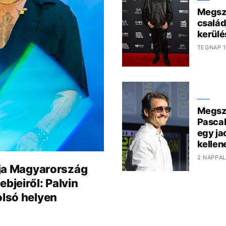
Megszó
család
kerülé
TEGNAP 1
Megszó
Pascal
egy ja
kelle
2 NAPPAL
tája Magyarország
bjeiről: Palvin
olsó helyen