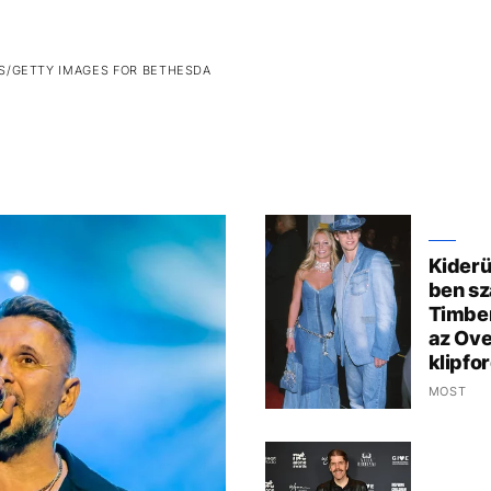
S/GETTY IMAGES FOR BETHESDA
Kiderü
ben sz
Timber
az Ove
klipfo
MOST