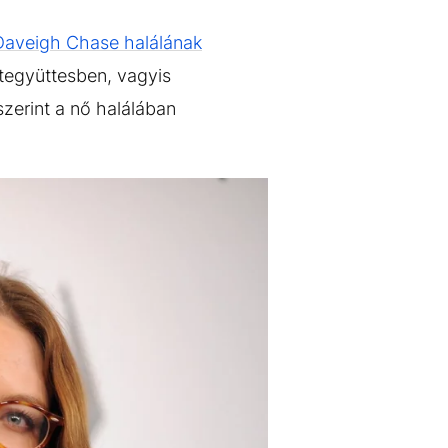
Daveigh Chase halálának
tegyüttesben, vagyis
szerint a nő halálában