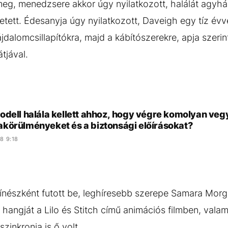
meg, menedzsere akkor úgy nyilatkozott, halálát agyhá
ett. Édesanyja úgy nyilatkozott, Daveigh egy tíz évve
ájdalomcsillapítókra, majd a kábítószerekre, apja szerin
átjával.
odell halála kellett ahhoz, hogy végre komolyan veg
körülményeket és a biztonsági előírásokat?
8 9:18
nészként futott be, leghíresebb szerepe Samara Morga
o hangját a Lilo és Stitch című animációs filmben, valam
szinkronja is ő volt.