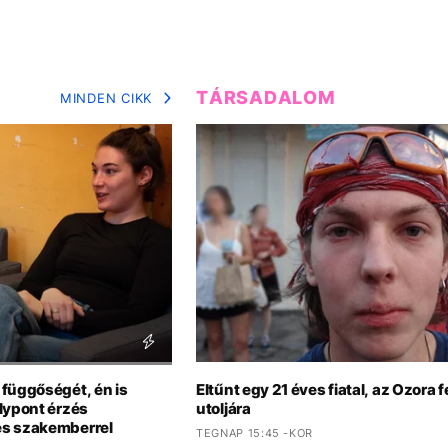
TÁRSADALOM
MINDEN CIKK
 függőségét, én is
Eltűnt egy 21 éves fiatal, az Ozora f
lypont érzés
utoljára
es szakemberrel
TEGNAP 15:45 -KOR