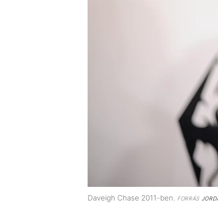
Daveigh Chase 2011-ben.
FORRÁS
JORDA