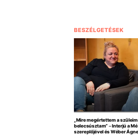
BESZÉLGETÉSEK
„Mire megértettem a szüleim
belecsúsztam” – Interjú a Mé
szereplőjével és Wéber Ágn