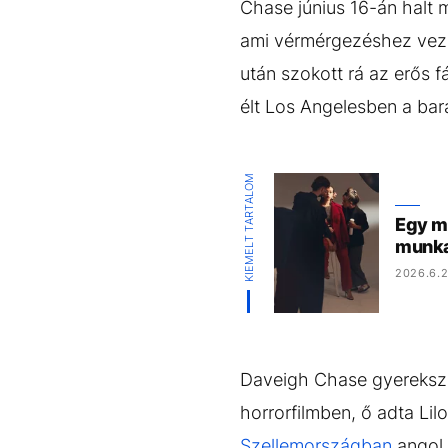
Chase június 16-án halt 
ami vérmérgezéshez vezet
után szokott rá az erős f
élt Los Angelesben a bar
KIEMELT TARTALOM
Egy m
munka
2026.6.2
Daveigh Chase gyerekszí
horrorfilmben, ő adta Lil
Szellemországban
angol 