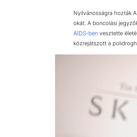
EGYÉB FORMÁTUMOK
REFRESHER
Kiemelt tartalmak
Videó
Kvíz
Médiaajánlat
Impresszum
Nyilvánosságra hozták A
okát. A boncolási jegyző
AIDS-ben
vesztette életé
közrejátszott a polidrogh