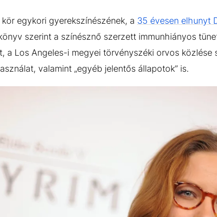
 kör egykori gyerekszínészének, a
35 évesen elhunyt 
könyv szerint a színésznő szerzett immunhiányos tüne
t, a Los Angeles-i megyei törvényszéki orvos közlése 
asználat, valamint „egyéb jelentős állapotok” is.