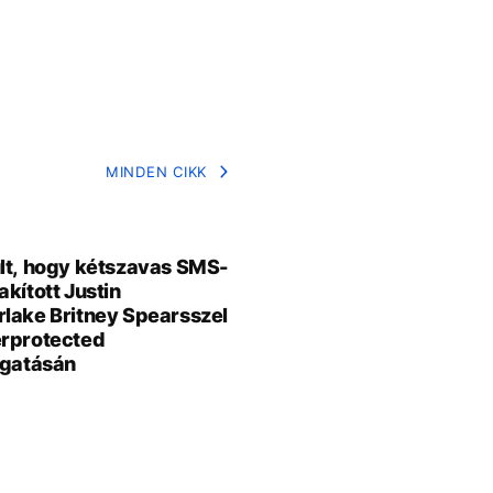
MINDEN CIKK
lt, hogy kétszavas SMS-
akított Justin
lake Britney Spearsszel
rprotected
rgatásán