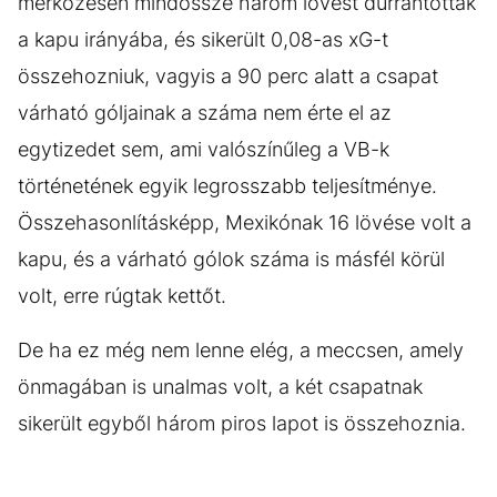
mérkőzésen mindössze három lövést durrantottak
a kapu irányába, és sikerült 0,08-as xG-t
összehozniuk, vagyis a 90 perc alatt a csapat
várható góljainak a száma nem érte el az
egytizedet sem, ami valószínűleg a VB-k
történetének egyik legrosszabb teljesítménye.
Összehasonlításképp, Mexikónak 16 lövése volt a
kapu, és a várható gólok száma is másfél körül
volt, erre rúgtak kettőt.
De ha ez még nem lenne elég, a meccsen, amely
önmagában is unalmas volt, a két csapatnak
sikerült egyből három piros lapot is összehoznia.