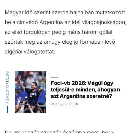
Magyar idő szerint szerda hajnalban mutatkozott
be a címvédő Argentína az idei világbajnokságon,
az első fordulóban pedig máris három góllal
szórták meg az amúgy elég jó formában lévő
algériai válogatottat.
KIEMELT TARTALOM
Foci-vb 2026: Végül úgy
teljesül-e minden, ahogyan
azt Argentína szeretné?
2026.7.17 16:00
De ami igazán szenzációszámba ment, hogy