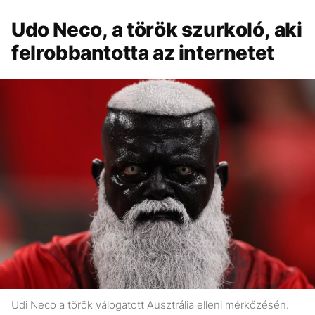
Udo Neco, a török szurkoló, aki
felrobbantotta az internetet
Udi Neco a török válogatott Ausztrália elleni mérkőzésén.