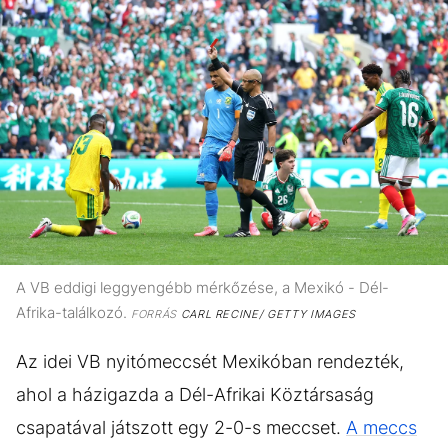
A VB eddigi leggyengébb mérkőzése, a Mexikó - Dél-
Afrika-találkozó.
FORRÁS
CARL RECINE/ GETTY IMAGES
Az idei VB nyitómeccsét Mexikóban rendezték,
ahol a házigazda a Dél-Afrikai Köztársaság
csapatával játszott egy 2-0-s meccset.
A meccs