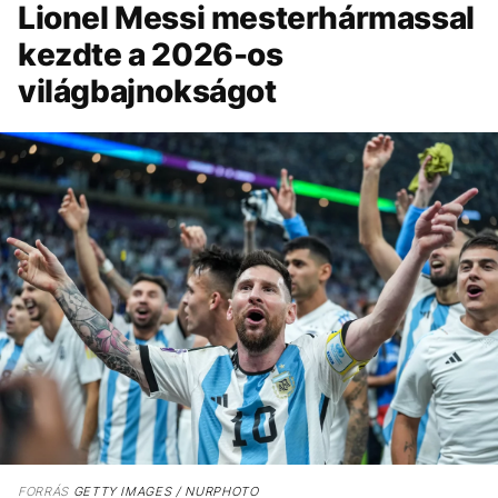
Lionel Messi mesterhármassal
kezdte a 2026-os
világbajnokságot
FORRÁS
GETTY IMAGES / NURPHOTO