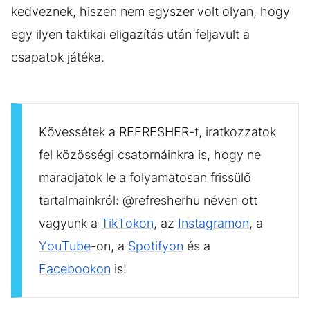
kedveznek, hiszen nem egyszer volt olyan, hogy
egy ilyen taktikai eligazítás után feljavult a
csapatok játéka.
Kövessétek a REFRESHER-t, iratkozzatok
fel közösségi csatornáinkra is, hogy ne
maradjatok le a folyamatosan frissülő
tartalmainkról: @refresherhu néven ott
vagyunk a
TikTokon
, az
Instagramon
, a
YouTube
-on, a
Spotifyon
és a
Facebookon
is!