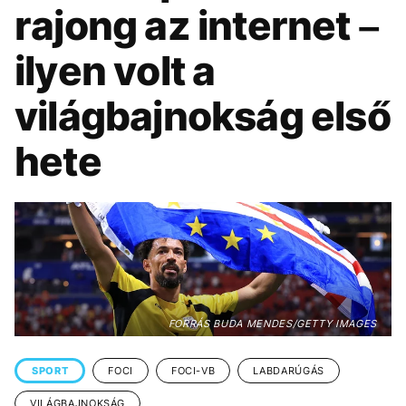
KÖZÉLET
UTAZÁS
rajong az internet –
ÉLETMÓD
DESIGN
ilyen volt a
BESZÉLGETÉSEK
ARCOK
világbajnokság első
VIDEÓ
TÖRTÉNETEK
hete
GASZTRO
FORRÁS BUDA MENDES/GETTY IMAGES
SPORT
FOCI
FOCI-VB
LABDARÚGÁS
VILÁGBAJNOKSÁG