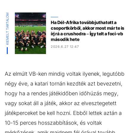
KIEMELT TARTALOM
Ha Dél-Afrika továbbjuthatott a
csoportkörből, akkor most már te is
írj rá a crushodra – Így telt a foci-vb
második hete
2026.6.27 12:47
Az elmúlt VB-ken mindig voltak ilyenek, legutóbb
négy éve, a katari tornán kezdték azt bevezetni,
hogy ha a rendes játékidőben időhúzás megy,
vagy sokat áll a játék, akkor az elvesztegetett
játékperceket be kell hozni. Ebből lettek aztán a
10-15 perces hosszabbítások, és voltak
mérkőzések, amik majdnem fél órával tovább