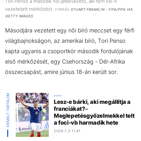
Tori Penso a második női játékvezető, aki férfi VB-n
vezetetett mérkőzést.
FORRÁS
STUART FRANKLIN - FIFA/FIFA VIA
GETTY IMAGES
Másodjára vezetett egy női bíró meccset egy férfi
világbajnokságon, az amerikai bíró, Tori Penso
kapta ugyanis a csoportkör második fordulójának
első mérkőzését, egy Csehország - Dél-Afrika
összecsapást, amire június 18-án került sor.
KIEMELT TARTALOM
Lesz-e bárki, aki megállítja a
franciákat?–
Meglepetésgyőzelmekkel telt
a foci-vb harmadik hete
2026.7.3 11:47