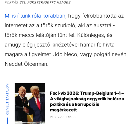
FORRÁS
STU FORSTER/GETTY IMAGES
Mi is írtunk róla korábban
, hogy felrobbantotta az
internetet az a török szurkoló, aki az ausztrál-
török meccs lelátóján tűnt fel. Különleges, és
amúgy elég ijesztő kinézetével hamar felhívta
magára a figyelmet Udo Neco, vagy polgári nevén
Necdet Ölçerman.
KIEMELT TARTALOM
Foci-vb 2026: Trump-Belgium 1-4 –
A világbajnokság negyedik hetére a
politika és a korrupció is
megérkezett
2026.7.10 9:33