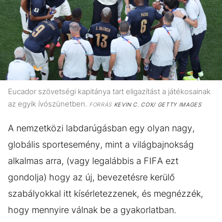
Eucador szövetségi kapitánya tart eligazítást a játékosainak
az egyik ívószünetben.
FORRÁS
KEVIN C. COX/ GETTY IMAGES
A nemzetközi labdarúgásban egy olyan nagy,
globális sportesemény, mint a világbajnokság
alkalmas arra, (vagy legalábbis a FIFA ezt
gondolja) hogy az új, bevezetésre kerülő
szabályokkal itt kísérletezzenek, és megnézzék,
hogy mennyire válnak be a gyakorlatban.