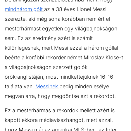
mindhárom gólt
az a 38 éves Lionel Messi
szerezte, aki még soha korábban nem ért el
mesterhármast egyetlen egy világbajnokságon
sem. Ez az eredmény azért is számít
különlegesnek, mert Messi ezzel a három góllal
beérte a korábbi rekorder német Miroslav Klose-t
a világbajnokságon szerzett gólók
örökranglistáján, most mindkettejüknek 16-16
találata van,
Messinek
pedig minden esélye
megvan arra, hogy megdöntse ezt a rekordot.
Ez a mesterhármas a rekordok mellett azért is
kapott ekkora médiavisszhangot, mert azzal,
hogy Messi már az amerikai MLS-ben, az Inter