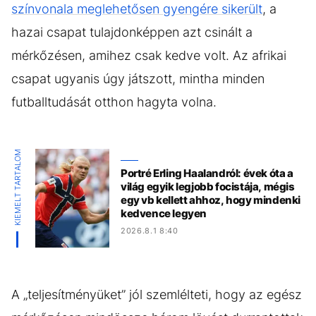
színvonala meglehetősen gyengére sikerült
, a
hazai csapat tulajdonképpen azt csinált a
mérkőzésen, amihez csak kedve volt. Az afrikai
csapat ugyanis úgy játszott, mintha minden
futballtudását otthon hagyta volna.
KIEMELT TARTALOM
Portré Erling Haalandról: évek óta a
világ egyik legjobb focistája, mégis
egy vb kellett ahhoz, hogy mindenki
kedvence legyen
2026.8.1 8:40
A „teljesítményüket” jól szemlélteti, hogy az egész