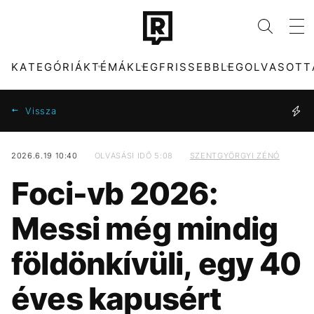
KATEGÓRIÁK
TÉMÁK
LEGFRISSEBB
LEGOLVASOTT
Vissza
2026.6.19 10:40
OLVASÁSI IDŐ 5:08
SZENTGYÖRGYI ZÉNÓ
KATEGÓRIÁK
TÉMÁK
Foci-vb 2026:
ZENE
FIDESZ
DIVAT
SEBESTYÉN BALÁZS
Messi még mindig
KULTÚRA
KONCERT
ENTR
MADONNA
földönkívüli, egy 40
FILM + SOROZAT
CELEB
TECH-TUDOMÁNY
PARLAMENT
éves kapusért
SPORT
ENERGIAVÁLSÁG
TÁRSADALOM
MTVA