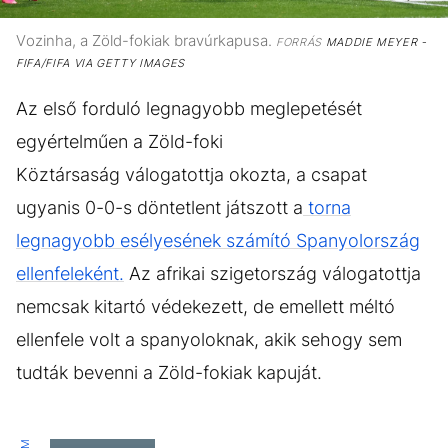
Vozinha, a Zöld-fokiak bravúrkapusa.
FORRÁS
MADDIE MEYER -
FIFA/FIFA VIA GETTY IMAGES
Az első forduló legnagyobb meglepetését
egyértelműen a Zöld-foki
Köztársaság válogatottja okozta, a csapat
ugyanis 0-0-s döntetlent játszott a
torna
legnagyobb esélyesének számító Spanyolország
ellenfeleként.
Az afrikai szigetország válogatottja
nemcsak kitartó védekezett, de emellett méltó
ellenfele volt a spanyoloknak, akik sehogy sem
tudták bevenni a Zöld-fokiak kapuját.