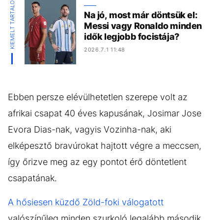
KIEMELT TARTALOM
Na jó, most már döntsük el:
Messi vagy Ronaldo minden
idők legjobb focistája?
2026.7.1 11:48
Ebben persze elévülhetetlen szerepe volt az
afrikai csapat 40 éves kapusának, Josimar Jose
Evora Dias-nak, vagyis Vozinha-nak, aki
elképesztő bravúrokat hajtott végre a meccsen,
így őrizve meg az egy pontot érő döntetlent
csapatának.
A hősiesen küzdő Zöld-foki válogatott
valószínűleg minden szurkoló legalább második