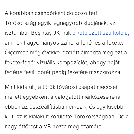
A korábban csendőrként dolgozó férfi
Törökország egyik legnagyobb klubjának, az
isztambuli Beşiktaş JK-nak
elkötelezett szurkolója,
aminek hagyományos színei a fehér és a fekete.
Ölçerman még évekkel ezelőtt álmodta meg ezt a
fekete-fehér vizuális kompozíciót, ahogy haját
fehérre festi, bőrét pedig feketére maszkírozza.
Mint kiderült, a török fővárosi csapat meccsei
mellett egyébként a válogatott mérkőzéseire is
ebben az összeállításban érkezik, és egy kisebb
kultusz is kialakult körülötte Törökországban. De a
nagy áttörést a VB hozta meg számára.