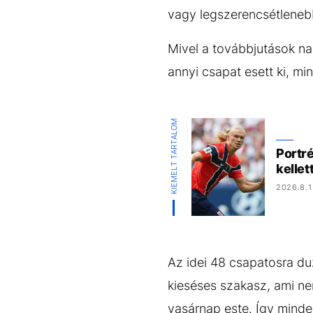
vagy legszerencsétlenebb
Mivel a továbbjutások n
annyi csapat esett ki, m
KIEMELT TARTALOM
Portré
kelle
2026.8.1
Az idei 48 csapatosra du
kieséses szakasz, ami n
vasárnap este. Így minde