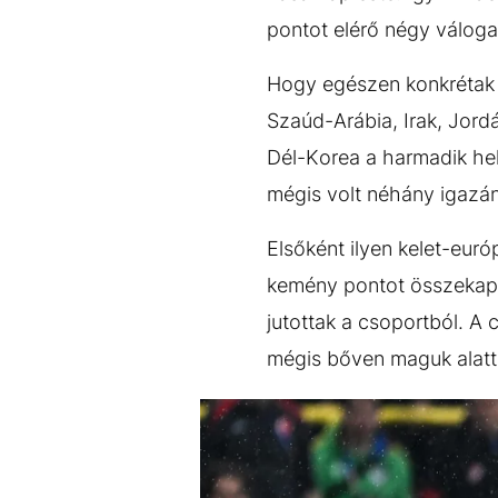
pontot elérő négy váloga
Hogy egészen konkrétak l
Szaúd-Arábia, Irak, Jord
Dél-Korea a harmadik hel
mégis volt néhány igazán
Elsőként ilyen kelet-euró
kemény pontot összekapar
jutottak a csoportból. A 
mégis bőven maguk alatt t