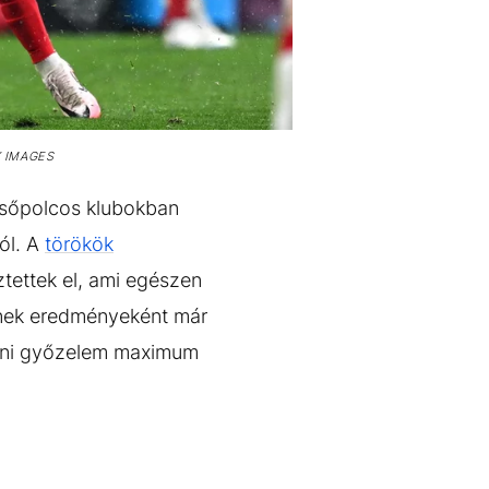
 IMAGES
lsőpolcos klubokban
ól. A
törökök
tettek el, ami egészen
Ennek eredményeként már
lleni győzelem maximum