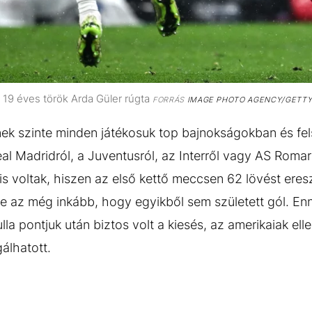
 19 éves török Arda Güler rúgta
FORRÁS
IMAGE PHOTO AGENCY/GETTY
nek szinte minden játékosuk top bajnokságokban és fe
al Madridról, a Juventusról, az Interről vagy AS Romar
 voltak, hiszen az első kettő meccsen 62 lövést eresz
de az még inkább, hogy egyikből sem született gól. 
lla pontjuk után biztos volt a kiesés, az amerikaiak e
álhatott.