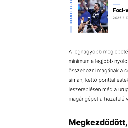
KIEMELT TARTALOM
Foci-
2026.7.1
A legnagyobb meglepetést
minimum a legjobb nyolc 
összehozni magának a cs
simán, kettő ponttal este
leszereplésen még a uru
magángépet a hazafelé ve
Megkezdődött, d