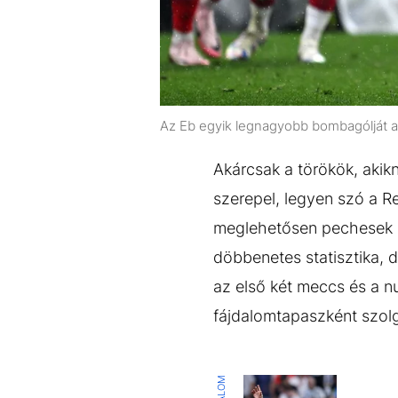
Az Eb egyik legnagyobb bombagólját a
Akárcsak a törökök, akik
szerepel, legyen szó a Re
meglehetősen pechesek is
döbbenetes statisztika, 
az első két meccs és a nu
fájdalomtapaszként szolg