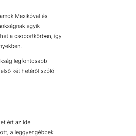
llamok Mexikóval és
jnokságnak egyik
het a csoportkörben, így
ényekben.
okság legfontosabb
első két hetéről szóló
t ért az idei
lott, a leggyengébbek