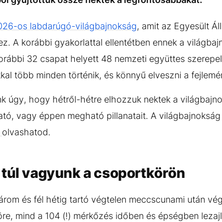
26-os labdarúgó-világbajnokság
, amit az Egyesült Á
. A korábbi gyakorlattal ellentétben ennek a világba
orábbi 32 csapat helyett 48 nemzeti együttes szerepel
kal több minden történik, és könnyű elveszni a fejlem
k úgy, hogy hétről-hétre elhozzuk nektek a világbajn
ó, vagy éppen megható pillanatait. A világbajnokság 
t
olvashatod.
 túl vagyunk a csoportkörön
árom és fél hétig tartó végtelen meccscunami után vége
re, mind a 104 (!) mérkőzés időben és épségben lezaj