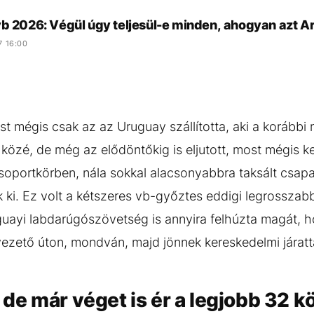
vb 2026: Végül úgy teljesül-e minden, ahogyan azt A
7 16:00
 mégis csak az az Uruguay szállította, aki a korábbi
közé, de még az elődöntőkig is eljutott, most mégis ke
oportkörben, nála sokkal alacsonyabbra taksált csapa
k ki. Ez volt a kétszeres vb-győztes eddigi legrosszabb
guayi labdarúgószövetség is annyira felhúzta magát, 
zető úton, mondván, majd jönnek kereskedelmi járatta
e már véget is ér a legjobb 32 k