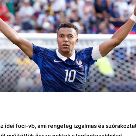
z idei foci-vb, ami rengeteg izgalmas és szórakoztat
ől gyűjtöttük össze nektek a legfontosabbakat.