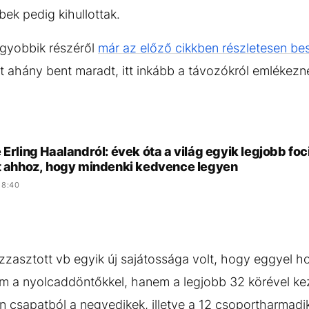
ek pedig kihullottak.
agyobbik részéről
már az előző cikkben részletesen be
int ahány bent maradt, itt inkább a távozókról emlékez
 Erling Haalandról: évek óta a világ egyik legjobb fo
tt ahhoz, hogy mindenki kedvence legyen
 8:40
zzasztott vb egyik új sajátossága volt, hogy eggyel h
em a nyolcaddöntőkkel, hanem a legjobb 32 körével k
n csapatból a negyedikek, illetve a 12 csoportharmad