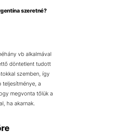
rgentína szeretné?
 néhány vb alkalmával
ttő döntetlent tudott
tokkal szemben, így
 teljesítménye, a
hogy megvonta tőlük a
l, ha akarnak.
öre