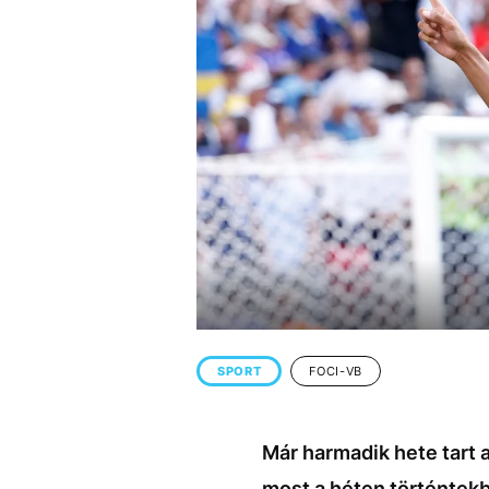
EGYÉB FORMÁTUMOK
REFRESHER
Kiemelt tartalmak
Videó
Kvíz
Médiaajánlat
Impresszum
SPORT
FOCI-VB
Már harmadik hete tart a
most a héten történtekb