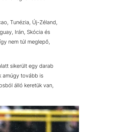
ao, Tunézia, Új-Zéland,
guay, Irán, Skócia és
így nem túl meglepő,
att sikerült egy darab
ik amúgy tovább is
osból álló keretük van,