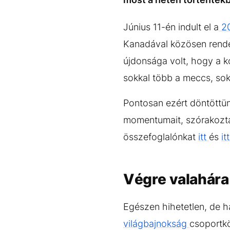
Június 11-én indult el a
20
Kanadával közösen rendez
újdonsága volt, hogy a k
sokkal több a meccs, sok
Pontosan ezért döntöttün
momentumait, szórakoztat
összefoglalónkat
itt
és
it
Végre valahára
Egészen hihetetlen, de h
világbajnokság
csoportkö