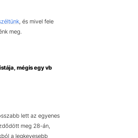
széltünk
, és mivel fele
nénk meg.
cistája, mégis egy vb
osszabb lett az egyenes
ezdődött meg 28-án,
ikból a legkevesebb