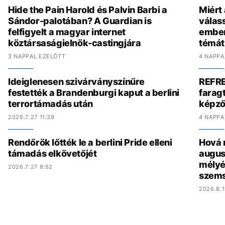
Hide the Pain Harold és Palvin Barbi a
Miért
Sándor-palotában? A Guardian is
válas
felfigyelt a magyar internet
ember
köztársaságielnök-castingjára
témát
3 NAPPAL EZELŐTT
4 NAPPA
Ideiglenesen szivárványszínűre
REFRE
festették a Brandenburgi kaput a berlini
faragt
terrortámadás után
képző
2026.7.27 11:39
4 NAPPA
Rendőrök lőtték le a berlini Pride elleni
Hová 
támadás elkövetőjét
augus
mélyé
2026.7.27 8:52
szem
2026.8.1