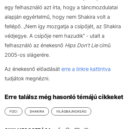
egy felhasználó azt írta, hogy a táncmozdulatai
alapján egyértelmű, hogy nem Shakira volt a
fellépő. „Nem így mozgatja a csípőjét, az Shakira
védjegye. A csípője nem hazudik“ - utalt a
felhasználó az énekesnő
Hips Don't Lie
című
2005-os slágerére.
Az énekesnő előadását
erre a linkre kattintva
tudjátok megnézni.
Erre találsz még hasonló témájú cikkeket
FOCI
SHAKIRA
VILÁGBAJNOKSÁG