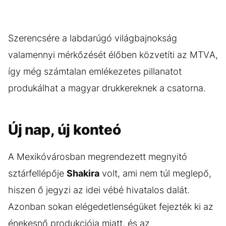
Szerencsére a labdarúgó világbajnokság
valamennyi mérkőzését élőben közvetíti az MTVA,
így még számtalan emlékezetes pillanatot
produkálhat a magyar drukkereknek a csatorna.
Új nap, új konteó
A Mexikóvárosban megrendezett megnyitó
sztárfellépője
Shakira
volt, ami nem túl meglepő,
hiszen ő jegyzi az idei vébé hivatalos dalát.
Azonban sokan elégedetlenségüket fejezték ki az
énekesnő produkciója miatt, és az