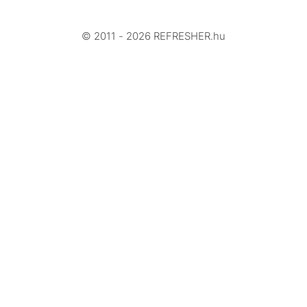
Arcok
© 2011 - 2026 REFRESHER.hu
Videó
Történetek
Gasztro