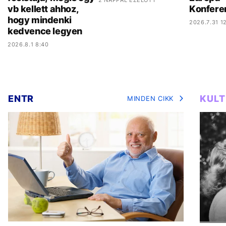
vb kellett ahhoz,
Konfere
hogy mindenki
2026.7.31 12
kedvence legyen
2026.8.1 8:40
ENTR
KUL
MINDEN CIKK