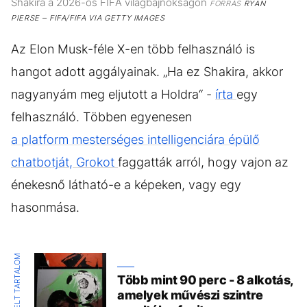
Shakira a 2026-os FIFA világbajnokságon
FORRÁS
RYAN
PIERSE – FIFA/FIFA VIA GETTY IMAGES
Az Elon Musk-féle X-en több felhasználó is
hangot adott aggályainak. „Ha ez Shakira, akkor
nagyanyám meg eljutott a Holdra“ -
írta
egy
felhasználó. Többen egyenesen
a platform mesterséges intelligenciára épülő
chatbotját, Grokot
faggatták arról, hogy vajon az
énekesnő látható-e a képeken, vagy egy
hasonmása.
KIEMELT TARTALOM
Több mint 90 perc - 8 alkotás,
amelyek művészi szintre