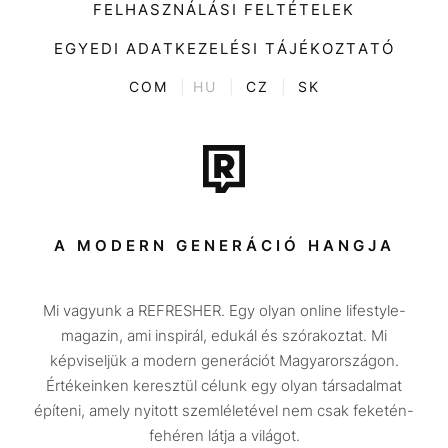
Divat
FELHASZNÁLÁSI FELTÉTELEK
Videó
Kultúra
EGYEDI ADATKEZELÉSI TÁJÉKOZTATÓ
Kvíz
ENTR
COM
|
HU
|
CZ
|
SK
Film + sorozat
Tech-Tudomány
Sport
Társadalom
A MODERN GENERÁCIÓ HANGJA
Közélet
Mi vagyunk a REFRESHER. Egy olyan online lifestyle-
Utazás
magazin, ami inspirál, edukál és szórakoztat. Mi
Életmód
képviseljük a modern generációt Magyarországon.
Értékeinken keresztül célunk egy olyan társadalmat
Design
építeni, amely nyitott szemléletével nem csak feketén-
Beszélgetések
fehéren látja a világot.