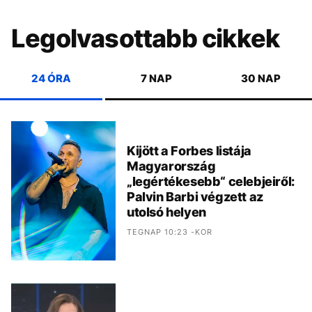
Legolvasottabb cikkek
24 ÓRA
7 NAP
30 NAP
Kijött a Forbes listája
Magyarország
„legértékesebb“ celebjeiről:
Palvin Barbi végzett az
utolsó helyen
TEGNAP 10:23 -KOR