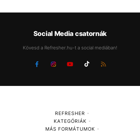
Social Media csatornák
Kövesd a Refresher.hu-t a social mediában!
REFRESHER
KATEGÓRIÁK
Médiaajánlat
MÁS FORMÁTUMOK
Zene
Impresszum
Kiemelt tartalmak