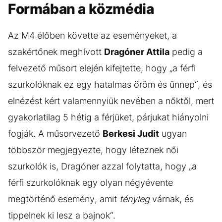
Formában a közmédia
Az M4 élőben követte az eseményeket, a
szakértőnek meghívott
Dragóner Attila
pedig a
felvezető műsort elején kifejtette, hogy „a férfi
szurkolóknak ez egy hatalmas öröm és ünnep“, és
elnézést kért valamennyiük nevében a nőktől, mert
gyakorlatilag 5 hétig a férjüket, párjukat hiányolni
fogják. A műsorvezető
Berkesi Judit
ugyan
többször megjegyezte, hogy léteznek női
szurkolók is, Dragóner azzal folytatta, hogy „a
férfi szurkolóknak egy olyan négyévente
megtörténő esemény, amit
tényleg
várnak, és
tippelnek ki lesz a bajnok“.