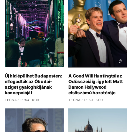
Új híd épülhet Budapesten:
A Good Will Huntingtól az
elfogadták az Óbudai-
Odüsszeiáig: így lett Matt
sziget gyaloghídjának
Damon Hollywood
koncepcióját
elsőszámú hazatérője
TEGNAP 15:54 -KOR
TEGNAP 15:50 -KOR