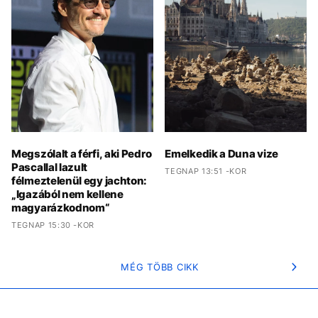
Megszólalt a férfi, aki Pedro
Emelkedik a Duna vize
Pascallal lazult
TEGNAP 13:51 -KOR
félmeztelenül egy jachton:
„Igazából nem kellene
magyarázkodnom“
TEGNAP 15:30 -KOR
MÉG TÖBB CIKK