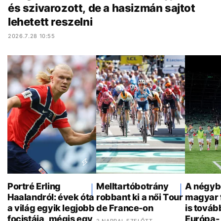
és szivarozott, de a hasizmán sajtot
lehetett reszelni
2026.7.28 10:55
Portré Erling
Melltartóbotrány
A négyb
Haalandról: évek óta
robbant ki a női Tour
magyar 
a világ egyik legjobb
de France-on
is továb
focistája, mégis egy
Európa- 
2 NAPPAL EZELŐTT