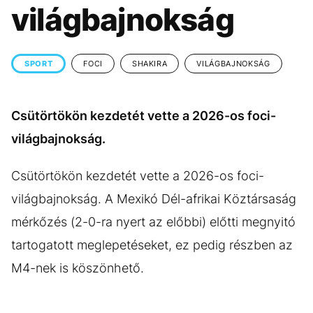
KÖZÉLET
UTAZÁS
világbajnokság
ÉLETMÓD
DESIGN
BESZÉLGETÉSEK
ARCOK
SPORT
FOCI
SHAKIRA
VILÁGBAJNOKSÁG
VIDEÓ
TÖRTÉNETEK
Csütörtökön kezdetét vette a 2026-os foci-
GASZTRO
világbajnokság.
Csütörtökön kezdetét vette a 2026-os foci-
világbajnokság. A Mexikó Dél-afrikai Köztársaság
mérkőzés (2-0-ra nyert az előbbi) előtti megnyitó
tartogatott meglepetéseket, ez pedig részben az
M4-nek is köszönhető.