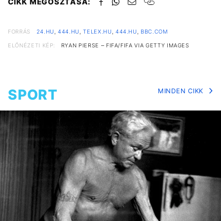
CIKK MEGOSZTÁSA:
FORRÁS
24.HU
,
444.HU
,
TELEX.HU
,
444.HU
,
BBC.COM
ELŐNÉZETI KÉP:
RYAN PIERSE – FIFA/FIFA VIA GETTY IMAGES
SPORT
MINDEN CIKK