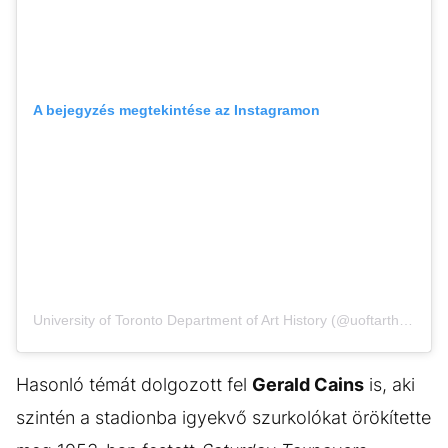
A bejegyzés megtekintése az Instagramon
University of Toronto Department of Art History (@uoftarthistory) által megosztott bejegyzés
Hasonló témát dolgozott fel
Gerald Cains
is, aki
szintén a stadionba igyekvő szurkolókat örökítette