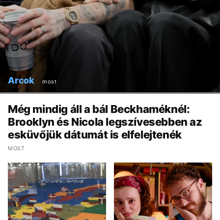
Arcok
most
Még mindig áll a bál Beckhaméknél:
Brooklyn és Nicola legszívesebben az
esküvőjük dátumát is elfelejtenék
MOST