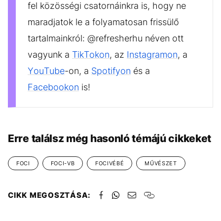
fel közösségi csatornáinkra is, hogy ne
maradjatok le a folyamatosan frissülő
tartalmainkról: @refresherhu néven ott
vagyunk a
TikTokon
, az
Instagramon
, a
YouTube
-on, a
Spotifyon
és a
Facebookon
is!
Erre találsz még hasonló témájú cikkeket
FOCI
FOCI-VB
FOCIVÉBÉ
MŰVÉSZET
CIKK MEGOSZTÁSA: