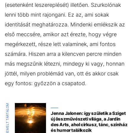
(esetenként leszereplését) illetően. Szurkolónak
lenni több mint rajongani. Ez az, ami sokak
identitását meghatározza. Mindenki emlékszik az
első meccsére, amikor azt érezte, hogy végre
megérkezett, része lett valaminek, ami fontos
számára. Hiszen arra a kilencven percre minden
más megszűnik létezni, mindegy ki vagy, honnan
jöttél, milyen problémád van, ott és akkor csak
egy fontos: győzzön a csapatod.
KIEMELT TARTALOM
Jenna Jalonen: így születik a Sziget
új összművészeti világa, a Jardin
des Arts, ahol cirkusz, tánc, színház
és humor találkozik