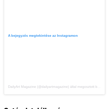
A bejegyzés megtekintése az Instagramon
DailyArt Magazine (@dailyartmagazine) által megosztott bejegyzés