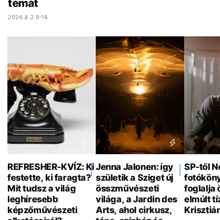
témát
2026.8.2 9:18
REFRESHER-KVÍZ: Ki
Jenna Jalonen: így
SP-től N
festette, ki faragta?
születik a Sziget új
fotókön
Mit tudsz a világ
összművészeti
foglalja
leghíresebb
világa, a Jardin des
elmúlt t
képzőművészeti
Arts, ahol cirkusz,
Krisztiá