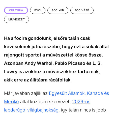
KÖZÉLET
UTAZÁS
KULTÚRA
FOCI
FOCI-VB
FOCIVÉBÉ
ÉLETMÓD
DESIGN
MŰVÉSZET
BESZÉLGETÉSEK
ARCOK
VIDEÓ
TÖRTÉNETEK
Ha a focira gondolunk, elsőre talán csak
GASZTRO
keveseknek jutna eszébe, hogy ezt a sokak által
rajongott sportot a művészettel kösse össze.
Azonban Andy Warhol, Pablo Picasso és L. S.
Lowry is azokhoz a művészekhez tartoznak,
akik erre az állításra rácáfoltak.
Már javában zajlik az
Egyesült Államok, Kanada és
Mexikó
által közösen szervezett
2026-os
labdarúgó-világbajnokság
, így talán nincs is jobb