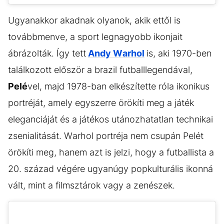
Ugyanakkor akadnak olyanok, akik ettől is
továbbmenve, a sport legnagyobb ikonjait
ábrázolták. Így tett
Andy Warhol
is, aki 1970-ben
találkozott először a brazil futballlegendával,
Pelé
vel, majd 1978-ban elkészítette róla ikonikus
portréját, amely egyszerre örökíti meg a játék
eleganciáját és a játékos utánozhatatlan technikai
zsenialitását. Warhol portréja nem csupán Pelét
örökíti meg, hanem azt is jelzi, hogy a futballista a
20. század végére ugyanúgy popkulturális ikonná
vált, mint a filmsztárok vagy a zenészek.