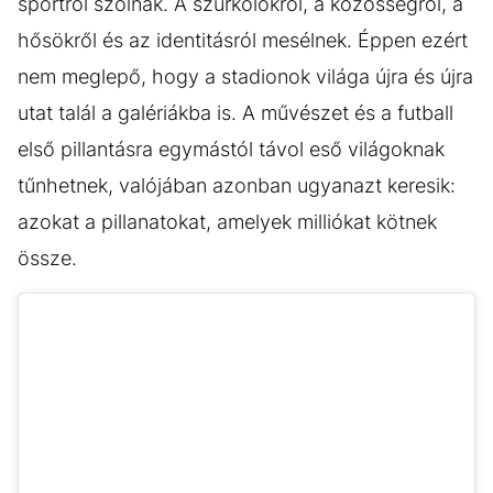
sportról szólnak. A szurkolókról, a közösségről, a
hősökről és az identitásról mesélnek. Éppen ezért
nem meglepő, hogy a stadionok világa újra és újra
utat talál a galériákba is. A művészet és a futball
első pillantásra egymástól távol eső világoknak
tűnhetnek, valójában azonban ugyanazt keresik:
azokat a pillanatokat, amelyek milliókat kötnek
össze.