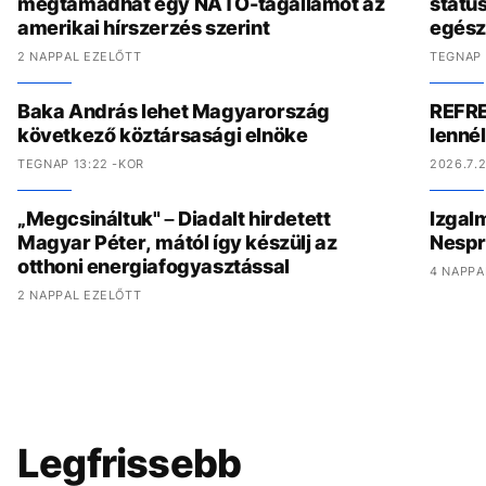
megtámadhat egy NATO-tagállamot az
státu
amerikai hírszerzés szerint
egész
2 NAPPAL EZELŐTT
TEGNAP 
Baka András lehet Magyarország
REFRE
következő köztársasági elnöke
lenné
TEGNAP 13:22 -KOR
2026.7.2
„Megcsináltuk" – Diadalt hirdetett
Izgal
Magyar Péter, mától így készülj az
Nespr
otthoni energiafogyasztással
4 NAPPA
2 NAPPAL EZELŐTT
Legfrissebb