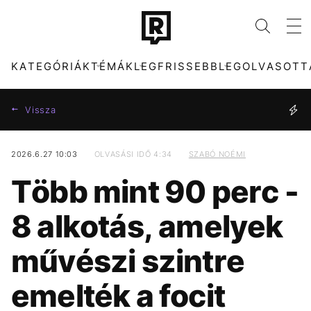
KATEGÓRIÁK
TÉMÁK
LEGFRISSEBB
LEGOLVASOTT
Vissza
2026.6.27 10:03
OLVASÁSI IDŐ 4:34
SZABÓ NOÉMI
KATEGÓRIÁK
TÉMÁK
Több mint 90 perc -
ZENE
DUNA
DIVAT
KÁVÉ
8 alkotás, amelyek
KULTÚRA
KONCERT
ENTR
ENERGIAVÁLSÁG
művészi szintre
FILM + SOROZAT
SEBESTYÉN BALÁZS
TECH-TUDOMÁNY
MADONNA
emelték a focit
SPORT
MAGYARORSZÁG
TÁRSADALOM
TIKTOK