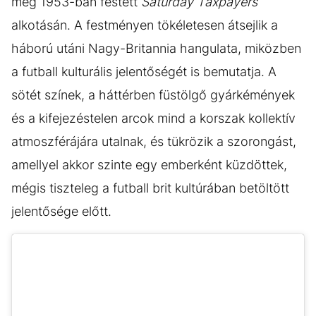
meg 1953-ban festett
Saturday Taxpayers
alkotásán. A festményen tökéletesen átsejlik a
háború utáni Nagy-Britannia hangulata, miközben
a futball kulturális jelentőségét is bemutatja. A
sötét színek, a háttérben füstölgő gyárkémények
és a kifejezéstelen arcok mind a korszak kollektív
atmoszférájára utalnak, és tükrözik a szorongást,
amellyel akkor szinte egy emberként küzdöttek,
mégis tiszteleg a futball brit kultúrában betöltött
jelentősége előtt.