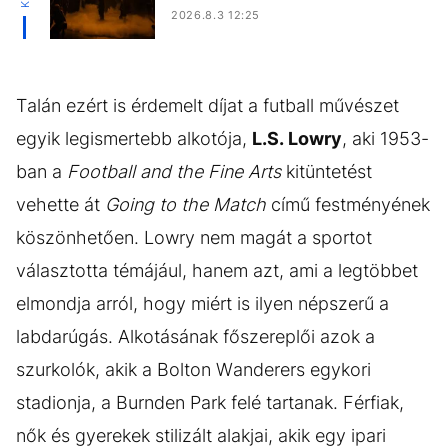
2026.8.3 12:25
Talán ezért is érdemelt díjat a futball művészet
egyik legismertebb alkotója,
L.S. Lowry
, aki 1953-
ban a
Football and the Fine Arts
kitüntetést
vehette át
Going to the Match
című festményének
köszönhetően. Lowry nem magát a sportot
választotta témájául, hanem azt, ami a legtöbbet
elmondja arról, hogy miért is ilyen népszerű a
labdarúgás. Alkotásának főszereplői azok a
szurkolók, akik a Bolton Wanderers egykori
stadionja, a Burnden Park felé tartanak. Férfiak,
nők és gyerekek stilizált alakjai, akik egy ipari