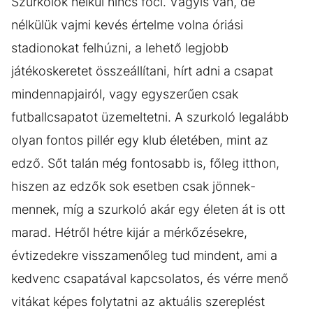
Szurkolók nélkül nincs foci. Vagyis van, de
nélkülük vajmi kevés értelme volna óriási
stadionokat felhúzni, a lehető legjobb
játékoskeretet összeállítani, hírt adni a csapat
mindennapjairól, vagy egyszerűen csak
futballcsapatot üzemeltetni. A szurkoló legalább
olyan fontos pillér egy klub életében, mint az
edző. Sőt talán még fontosabb is, főleg itthon,
hiszen az edzők sok esetben csak jönnek-
mennek, míg a szurkoló akár egy életen át is ott
marad. Hétről hétre kijár a mérkőzésekre,
évtizedekre visszamenőleg tud mindent, ami a
kedvenc csapatával kapcsolatos, és vérre menő
vitákat képes folytatni az aktuális szereplést