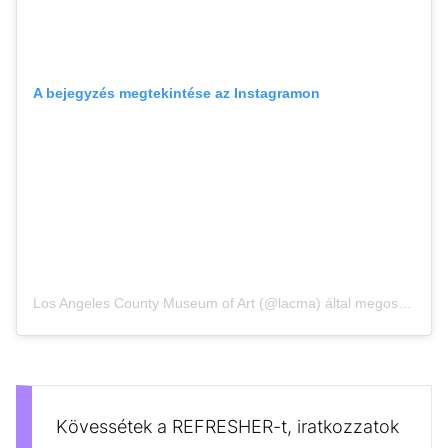
A bejegyzés megtekintése az Instagramon
Los Angeles County Museum of Art (@lacma) által megosztott bejegyzés
Kövessétek a REFRESHER-t, iratkozzatok