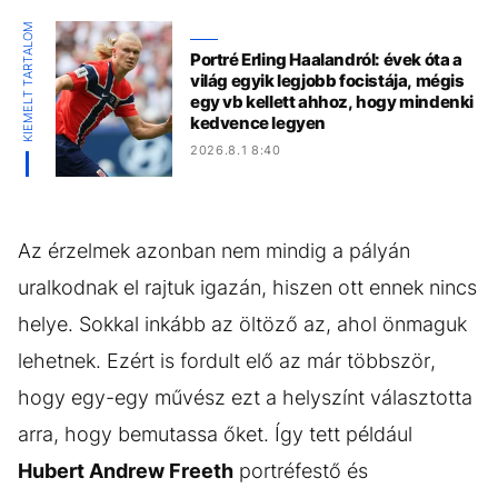
KIEMELT TARTALOM
Portré Erling Haalandról: évek óta a
világ egyik legjobb focistája, mégis
egy vb kellett ahhoz, hogy mindenki
kedvence legyen
2026.8.1 8:40
Az érzelmek azonban nem mindig a pályán
uralkodnak el rajtuk igazán, hiszen ott ennek nincs
helye. Sokkal inkább az öltöző az, ahol önmaguk
lehetnek. Ezért is fordult elő az már többször,
hogy egy-egy művész ezt a helyszínt választotta
arra, hogy bemutassa őket. Így tett például
Hubert Andrew Freeth
portréfestő és