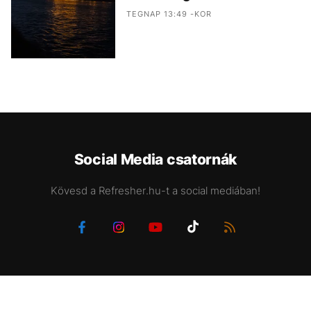
TEGNAP 13:49 -KOR
Social Media csatornák
Kövesd a Refresher.hu-t a social mediában!