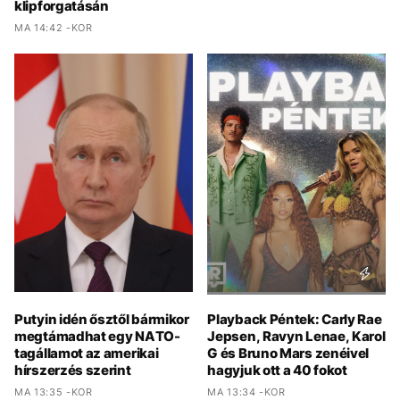
klipforgatásán
MA 14:42 -KOR
Putyin idén ősztől bármikor
Playback Péntek: Carly Rae
megtámadhat egy NATO-
Jepsen, Ravyn Lenae, Karol
tagállamot az amerikai
G és Bruno Mars zenéivel
hírszerzés szerint
hagyjuk ott a 40 fokot
MA 13:35 -KOR
MA 13:34 -KOR