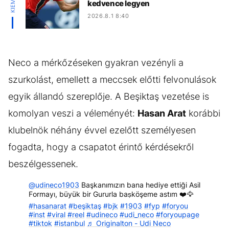
kedvence legyen
2026.8.1 8:40
Neco a mérkőzéseken gyakran vezényli a
szurkolást, emellett a meccsek előtti felvonulások
egyik állandó szereplője. A Beşiktaş vezetése is
komolyan veszi a véleményét:
Hasan Arat
korábbi
klubelnök néhány évvel ezelőtt személyesen
fogadta, hogy a csapatot érintő kérdésekről
beszélgessenek.
@udineco1903
Başkanımızın bana hediye ettiği Asil
Formayı, büyük bir Gururla baṣköşeme astım ❤️🦅
#hasanarat
#beşiktaş
#bjk
#1903
#fyp
#foryou
#inst
#viral
#reel
#udineco
#udi_neco
#foryoupage
#tiktok
#istanbul
♬ Originalton - Udi Neco