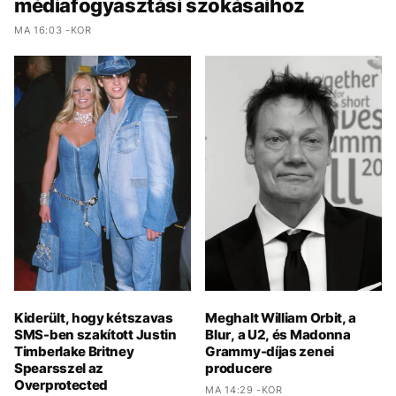
médiafogyasztási szokásaihoz
MA 16:03 -KOR
Kiderült, hogy kétszavas
Meghalt William Orbit, a
SMS-ben szakított Justin
Blur, a U2, és Madonna
Timberlake Britney
Grammy-díjas zenei
Spearsszel az
producere
Overprotected
MA 14:29 -KOR