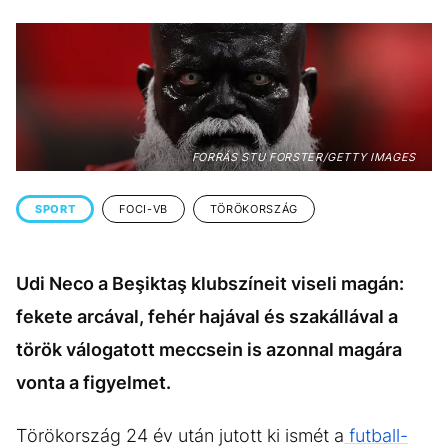
KÖZÉLET
UTAZÁS
ÉLETMÓD
DESIGN
BESZÉLGETÉSEK
ARCOK
VIDEÓ
TÖRTÉNETEK
FORRÁS STU FORSTER/GETTY IMAGES
GASZTRO
SPORT
FOCI-VB
TÖRÖKORSZÁG
Udi Neco a Beşiktaş klubszíneit viseli magán:
fekete arcával, fehér hajával és szakállával a
török válogatott meccsein is azonnal magára
vonta a figyelmet.
Törökország 24 év után jutott ki ismét a
futball-