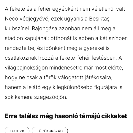
A fekete és a fehér egyébként nem véletlenül vált
Neco védjegyévé, ezek ugyanis a Beşiktaş
klubszínei. Rajongása azonban nem áll meg a
stadion kapujánál: otthonát is ebben a két színben
rendezte be, és időnként még a gyerekei is
csatlakoznak hozzá a fekete-fehér festésben. A
világbajnokságon mindenesetre már most elérte,
hogy ne csak a török válogatott játékosaira,
hanem a lelátó egyik legkülönösebb figurájára is
sok kamera szegeződjön.
Erre találsz még hasonló témájú cikkeket
FOCI-VB
TÖRÖKORSZÁG