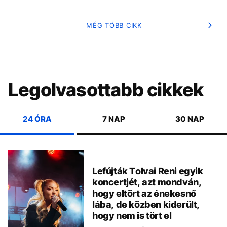
MÉG TÖBB CIKK
Legolvasottabb cikkek
24 ÓRA
7 NAP
30 NAP
Lefújták Tolvai Reni egyik
koncertjét, azt mondván,
hogy eltört az énekesnő
lába, de közben kiderült,
hogy nem is tört el