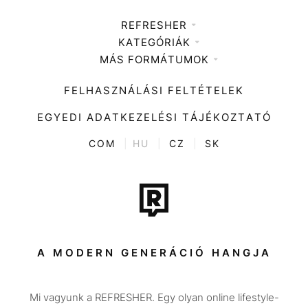
REFRESHER
KATEGÓRIÁK
Médiaajánlat
MÁS FORMÁTUMOK
Zene
Impresszum
Kiemelt tartalmak
Divat
FELHASZNÁLÁSI FELTÉTELEK
Videó
Kultúra
EGYEDI ADATKEZELÉSI TÁJÉKOZTATÓ
Kvíz
ENTR
COM
|
HU
|
CZ
|
SK
Film + sorozat
Tech-Tudomány
Sport
Társadalom
A MODERN GENERÁCIÓ HANGJA
Közélet
Mi vagyunk a REFRESHER. Egy olyan online lifestyle-
Utazás