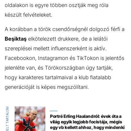
oldalakon is egyre többen osztják meg róla
készült felvételeket.
A korábban a török csendőrségnél dolgozó férfi a
Beşiktaş
elkötelezett drukkere, de a lelátói
szereplései mellett influenszerként is aktív.
Facebookon, Instagramon és TikTokon is jelentős
jelenléte van, és Törökországban úgy tartják,
hogy karakteres tartalmaival a klub fiatalabb
generációját is képes megszólítani.
KIEMELT TARTALOM
Portré Erling Haalandról: évek óta a
világ egyik legjobb focistája, mégis
egy vb kellett ahhoz, hogy mindenki