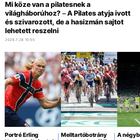
Mi köze van a pilatesnek a
világháborúhoz? – A Pilates atyja ivott
és szivarozott, de a hasizmán sajtot
lehetett reszelni
2026.7.28 10:55
Portré Erling
Melltartóbotrány
A négyb