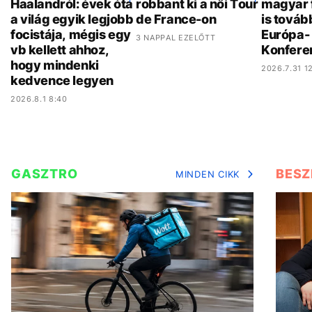
Haalandról: évek óta
robbant ki a női Tour
magyar 
a világ egyik legjobb
de France-on
is továb
focistája, mégis egy
Európa- 
3 NAPPAL EZELŐTT
vb kellett ahhoz,
Konfere
hogy mindenki
2026.7.31 12
kedvence legyen
2026.8.1 8:40
GASZTRO
BESZ
MINDEN CIKK