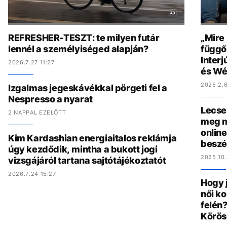
REFRESHER-TESZT: te milyen futár
„Mire
lennél a személyiséged alapján?
függő
Interj
2026.7.27 11:27
és Wé
2025.2.6
Izgalmas jegeskávékkal pörgeti fel a
Nespresso a nyarat
Lecse
2 NAPPAL EZELŐTT
meg m
online
Kim Kardashian energiaitalos reklámja
beszé
úgy kezdődik, mintha a bukott jogi
2025.10.
vizsgájáról tartana sajtótájékoztatót
2026.7.24 15:27
Hogy 
női ko
felén?
Körös