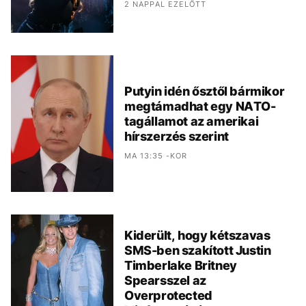
2 NAPPAL EZELŐTT
Putyin idén ősztől bármikor
megtámadhat egy NATO-
tagállamot az amerikai
hírszerzés szerint
MA 13:35 -KOR
Kiderült, hogy kétszavas
SMS-ben szakított Justin
Timberlake Britney
Spearsszel az
Overprotected