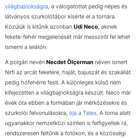
világbajnokságra
, a válogatottat pedig népes és
látványos szurkolótábor kísérte el a tornára.
Közülük is kitűnik azonban
Udi Neco
, akinek
fekete-fehér megjelenését már messziről fel lehet
ismerni a lelátón.
A polgári nevén
Necdet Ölçerman
néven ismert
férfi az arcát feketére, haját, bajuszát és szakállát
pedig hófehérre festi. A különleges külső nem
kifejezetten a világbajnokságra készült: Neco már
évek óta ebben a formában jár mérkőzésekre és
szurkolói felvonulásokra,
írja a Telex
. A torna alatt
ugyanakkor nemzetközi szinten is felfigyeltek rá,
rendszeresen feltűnik a fotókon, és a közösségi