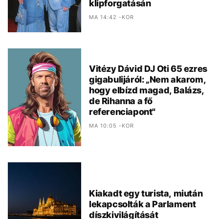
klipforgatásán
MA 14:42 -KOR
Vitézy Dávid DJ Oti 65 ezres
gigabulijáról: „Nem akarom,
hogy elbízd magad, Balázs,
de Rihanna a fő
referenciapont"
MA 10:05 -KOR
Kiakadt egy turista, miután
lekapcsolták a Parlament
díszkivilágítását