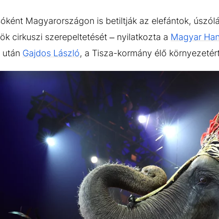
óként Magyarországon is betiltják az elefántok, úszól
 cirkuszi szerepeltetését – nyilatkozta a
Magyar Ha
a után
Gajdos László
, a Tisza-kormány élő környezetért 