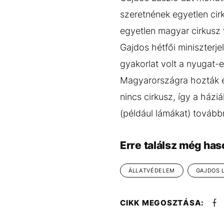
szeretnének egyetlen cirk
egyetlen magyar cirkusz 
Gajdos hétfői miniszterjel
gyakorlat volt a nyugat-e
Magyarországra hozták és 
nincs cirkusz, így a háziá
(például lámákat) tovább
Erre találsz még has
ÁLLATVÉDELEM
GAJDOS 
CIKK MEGOSZTÁSA: