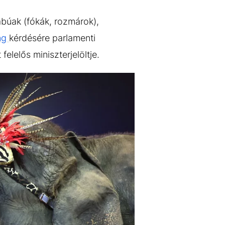
ábúak (fókák, rozmárok),
ng
kérdésére parlamenti
felelős miniszterjelöltje.