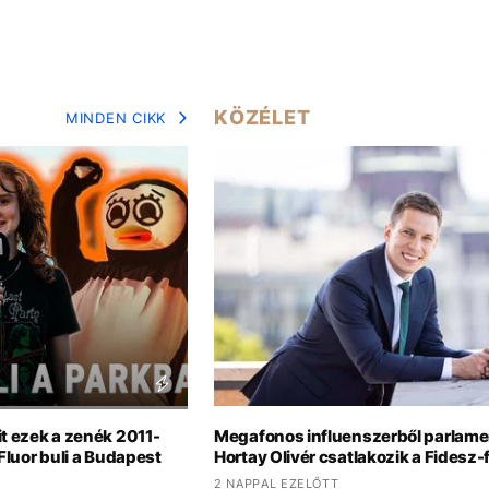
KÖZÉLET
MINDEN CIKK
it ezek a zenék 2011-
Megafonos influenszerből parlamen
 Fluor buli a Budapest
Hortay Olivér csatlakozik a Fidesz
2 NAPPAL EZELŐTT