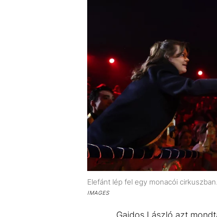
Elefánt lép fel egy monacói cirkuszban.
IMAGES
Gajdos László azt mondta