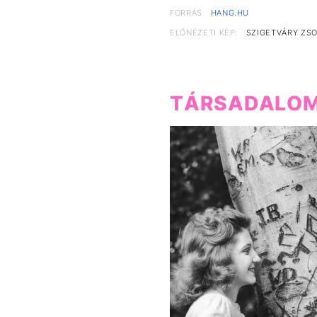
FORRÁS
HANG.HU
ELŐNÉZETI KÉP:
SZIGETVÁRY ZSO
TÁRSADALO