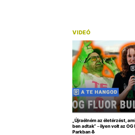
VIDEÓ
„Újraélném az életérzést, am
ben adtak“ – ilyen volt az OG
Parkban🐧