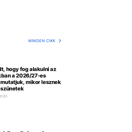
MINDEN CIKK
lt, hogy fog alakulni az
kban a 2026/27-es
 mutatjuk, mikor lesznek
i szünetek
11:51