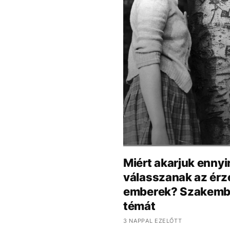
Miért akarjuk ennyi
válasszanak az érze
emberek? Szakember
témát
3 NAPPAL EZELŐTT