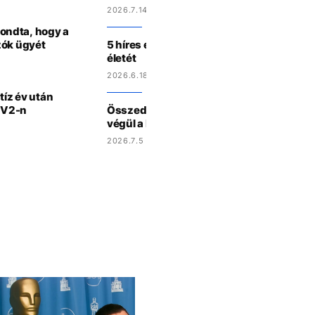
2026.7.14 14:10
ondta, hogy a
zók ügyét
5 híres ember, aki helikopter-balesetben
életét
2026.6.18 14:21
tíz év után
 TV2-n
Összedőlt a színpad a fesztivál előtt Náp
végül a hatóságok is közbeléptek
2026.7.5 14:02