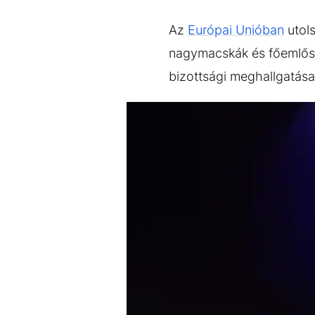
EGYÉB FORMÁTUMOK
REFRESHER
Kiemelt tartalmak
Videó
Kvíz
Médiaajánlat
Impresszum
Az
Európai Unióban
utols
nagymacskák és főemlősök
bizottsági meghallgatás