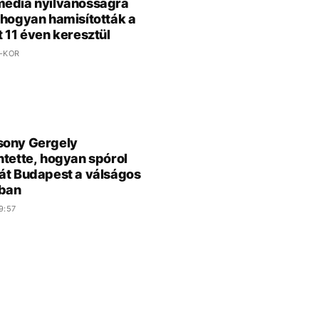
édia nyilvánosságra
 hogyan hamisították a
t 11 éven keresztül
 -KOR
sony Gergely
ntette, hogyan spórol
át Budapest a válságos
ban
9:57