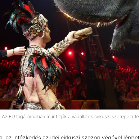
 Az EU tagállamaiban már tiltják a vadállatok cirkuszi szerepeltet
, az intézkedés az idei cirkuszi szezon végével léphe