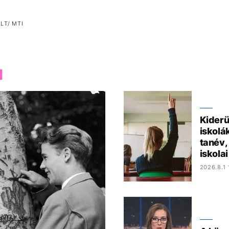
LT/ MTI
M
Kiderü
iskolá
tanév,
iskola
2026.8.1 