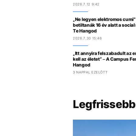
2026.7.12 9:42
„Ne legyen elektromos cumi” 
betiltanák 16 év alatt a socia
Te Hangod
2026.7.30 15:46
„Itt annyira felszabadult az 
kell az életet” – A Campus Fe
Hangod
3 NAPPAL EZELŐTT
Legfrissebb