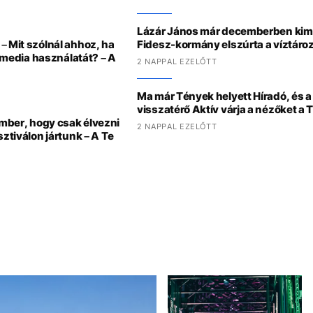
Lázár János már decemberben kim
– Mit szólnál ahhoz, ha
Fidesz-kormány elszúrta a víztáro
l media használatát? – A
2 NAPPAL EZELŐTT
Ma már Tények helyett Híradó, és a 
visszatérő Aktív várja a nézőket a
ember, hogy csak élvezni
2 NAPPAL EZELŐTT
sztiválon jártunk – A Te