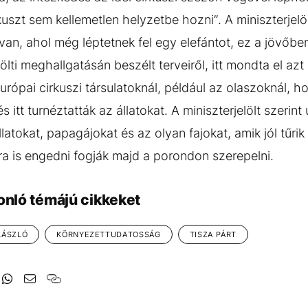
uszt sem kellemetlen helyzetbe hozni”. A miniszterjelö
van, ahol még léptetnek fel egy elefántot, ez a jövőbe
ölti meghallgatásán beszélt terveiről, itt mondta el azt
urópai cirkuszi társulatoknál, például az olaszoknál, ho
itt turnéztatták az állatokat. A miniszterjelölt szerint
llatokat, papagájokat és az olyan fajokat, amik jól tűri
ra is engedni fogják majd a porondon szerepelni.
onló témájú cikkeket
LÁSZLÓ
KÖRNYEZETTUDATOSSÁG
TISZA PÁRT