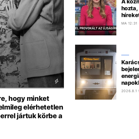
A közm
hozta,
híreke
MA 12:31
Karác
bejele
energi
napok
2026.8.1 
re, hogy minket
lmileg elérhetetlen
rel jártuk körbe a