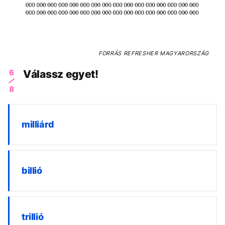
FORRÁS
REFRESHER MAGYARORSZÁG
6
Válassz egyet!
8
milliárd
billió
trillió