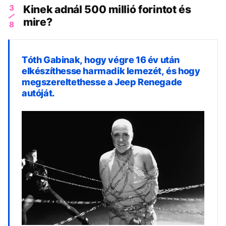
3
Kinek adnál 500 millió forintot és
mire?
8
Tóth Gabinak, hogy végre 16 év után
elkészíthesse harmadik lemezét, és hogy
megszereltethesse a Jeep Renegade
autóját.