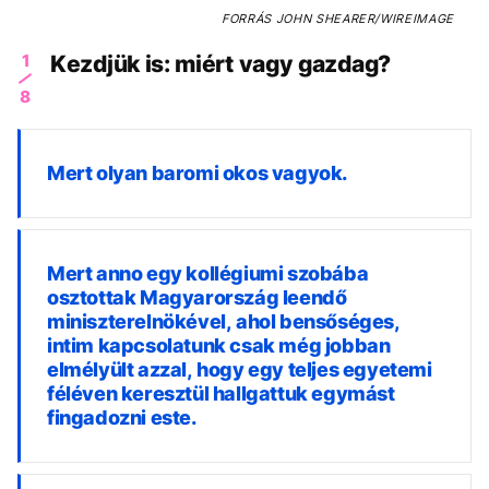
FORRÁS
JOHN SHEARER/WIREIMAGE
1
Kezdjük is: miért vagy gazdag?
8
Mert olyan baromi okos vagyok.
Mert anno egy kollégiumi szobába
osztottak Magyarország leendő
miniszterelnökével, ahol bensőséges,
intim kapcsolatunk csak még jobban
elmélyült azzal, hogy egy teljes egyetemi
féléven keresztül hallgattuk egymást
fingadozni este.