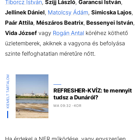
Tiborcz István
,
Szíjj László
,
Garancsi István
,
Jellinek Dániel
,
Matolcsy Ádám
,
Simicska Lajos
,
Paár Attila
,
Mészáros Beatrix
,
Bessenyei István
,
Vida József
vagy
Rogán Antal
köréhez köthető
üzletemberek, akiknek a vagyona és befolyása
szinte felfoghatatlan méretűre nőtt.
KIEMELT TARTALOM
REFRESHER-KVÍZ: te mennyit
tudsz a Dunáról?
MA 09:32 -KOR
Ha érdekel a NER működése, vagy egyszerűen