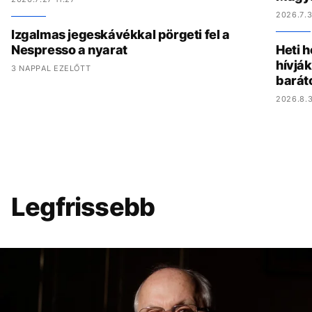
2026.7.3
Izgalmas jegeskávékkal pörgeti fel a
Nespresso a nyarat
Heti h
hívják
3 NAPPAL EZELŐTT
barát
2026.8.3
Legfrissebb