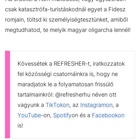
csak katasztrófa-turistáskodnál egyet a Fidesz
romjain, töltsd ki személyiségtesztünket, amiből
megtudhatod, te melyik magyar oligarcha lennél!
Kövessétek a REFRESHER-t, iratkozzatok
fel közösségi csatornáinkra is, hogy ne
maradjatok le a folyamatosan frissülő
tartalmainkról: @refresherhu néven ott
vagyunk a
TikTokon
, az
Instagramon
, a
YouTube
-on,
Spotify
on és a
Facebookon
is!