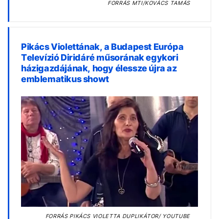
FORRÁS
MTI/KOVÁCS TAMÁS
Pikács Violettának, a Budapest Európa
Televízió Diridáré műsorának egykori
házigazdájának, hogy élessze újra az
emblematikus showt
FORRÁS
PIKÁCS VIOLETTA DUPLIKÁTOR/ YOUTUBE