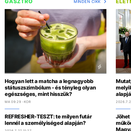
GASZTRO
ÉLE
MINDEN CIKK
Hogyan lett a matcha a legnagyobb
Mutat
státuszszimbólum - és tényleg olyan
melyi
egészséges, mint hisszük?
alapj
MA 09:29 -KOR
2026.7.2
REFRESHER-TESZT: te milyen futár
Jöhet
lennél a személyiséged alapján?
működ
Magy
2026.7.27 11:27