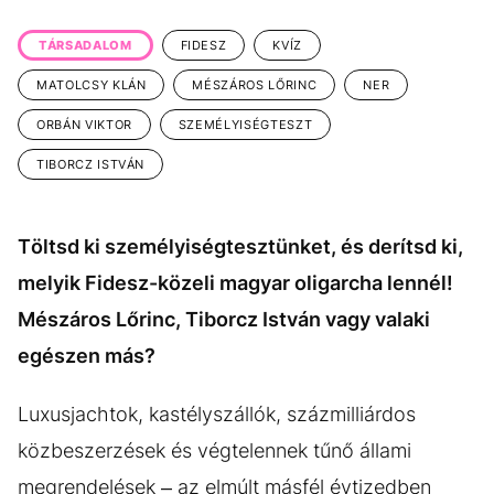
KÖZÉLET
UTAZÁS
TÁRSADALOM
FIDESZ
KVÍZ
ÉLETMÓD
DESIGN
MATOLCSY KLÁN
MÉSZÁROS LŐRINC
NER
BESZÉLGETÉSEK
ARCOK
ORBÁN VIKTOR
SZEMÉLYISÉGTESZT
VIDEÓ
TÖRTÉNETEK
TIBORCZ ISTVÁN
GASZTRO
Töltsd ki személyiségtesztünket, és derítsd ki,
melyik Fidesz-közeli magyar oligarcha lennél!
Mészáros Lőrinc, Tiborcz István vagy valaki
egészen más?
Luxusjachtok, kastélyszállók, százmilliárdos
közbeszerzések és végtelennek tűnő állami
megrendelések – az elmúlt másfél évtizedben