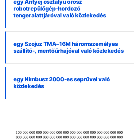
egy Antyej osztályú orosz
robotrepülőgép-hordozó
tengeralattjáróval való közlekedés
egy Szojuz TMA–16M háromszemélyes
szállító-, mentőűrhajóval való közlekedés
egy Nimbusz 2000-es seprűvel való
közlekedés