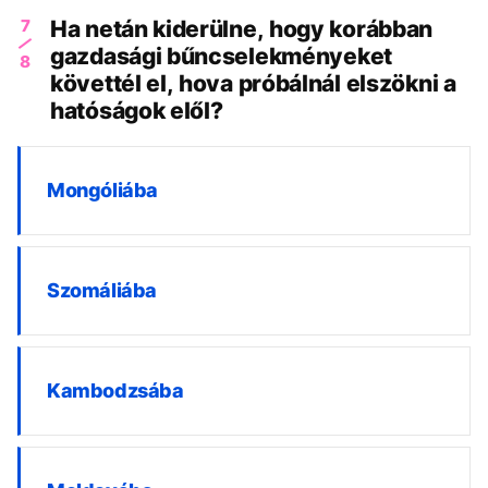
7
Ha netán kiderülne, hogy korábban
gazdasági bűncselekményeket
8
követtél el, hova próbálnál elszökni a
hatóságok elől?
Mongóliába
Szomáliába
Kambodzsába