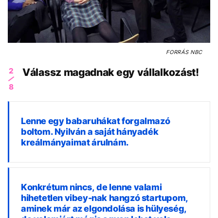
FORRÁS
NBC
2
Válassz magadnak egy vállalkozást!
8
Lenne egy babaruhákat forgalmazó
boltom. Nyilván a saját hányadék
kreálmányaimat árulnám.
Konkrétum nincs, de lenne valami
hihetetlen vibey-nak hangzó startupom,
aminek már az elgondolása is hülyeség,