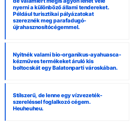
de valamiért mégis agyon lehet vele
nyerni a különböző állami tendereket.
Például turisztikai pályázatokat
szereznék meg parafadugó-
újrahasznosítócégemmel.
Nyitnék valami bio-organikus-ayahuasca-
kézműves termékeket áruló kis
boltocskát egy Balatonparti városkában.
Stílszerű, de lenne egy vízvezeték-
szereléssel foglalkozó cégem.
Heuheuheu.