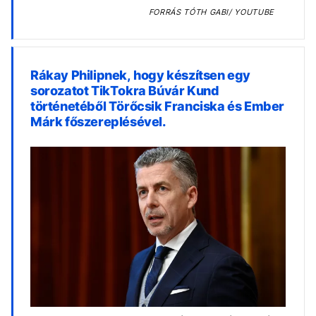
FORRÁS
TÓTH GABI/ YOUTUBE
Rákay Philipnek, hogy készítsen egy
sorozatot TikTokra Búvár Kund
történetéből Törőcsik Franciska és Ember
Márk főszereplésével.