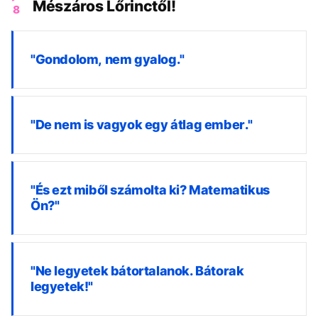
Mészáros Lőrinctől!
8
"Gondolom, nem gyalog."
"De nem is vagyok egy átlag ember."
"És ezt miből számolta ki? Matematikus
Ön?"
"Ne legyetek bátortalanok. Bátorak
legyetek!"