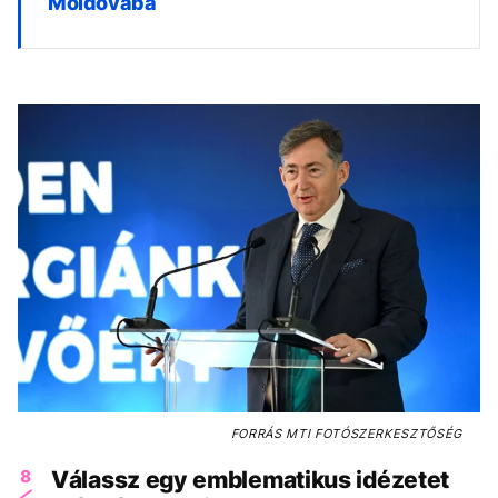
Moldovába
FORRÁS
MTI FOTÓSZERKESZTŐSÉG
8
Válassz egy emblematikus idézetet