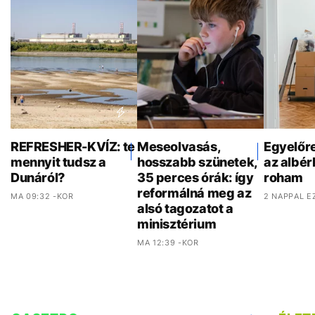
REFRESHER-KVÍZ: te
Meseolvasás,
Egyelőr
mennyit tudsz a
hosszabb szünetek,
az albér
Dunáról?
35 perces órák: így
roham
reformálná meg az
MA 09:32 -KOR
2 NAPPAL E
alsó tagozatot a
minisztérium
MA 12:39 -KOR