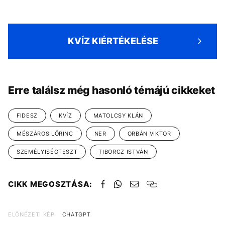
KVÍZ KIÉRTÉKELÉSE
Erre találsz még hasonló témájú cikkeket
FIDESZ
KVÍZ
MATOLCSY KLÁN
MÉSZÁROS LŐRINC
NER
ORBÁN VIKTOR
SZEMÉLYISÉGTESZT
TIBORCZ ISTVÁN
CIKK MEGOSZTÁSA:
ELŐNÉZETI KÉP:
CHATGPT