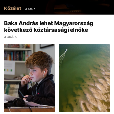
Közélet
3 órája
Baka András lehet Magyarország
következő köztársasági elnöke
3 ÓRÁJA