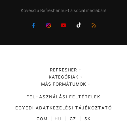
Kövesd a Refresher.hu-t a social mediában!
REFRESHER
KATEGÓRIÁK
Médiaajánlat
MÁS FORMÁTUMOK
Zene
Impresszum
Kiemelt tartalmak
Divat
FELHASZNÁLÁSI FELTÉTELEK
Videó
Kultúra
EGYEDI ADATKEZELÉSI TÁJÉKOZTATÓ
Kvíz
ENTR
COM
|
HU
|
CZ
|
SK