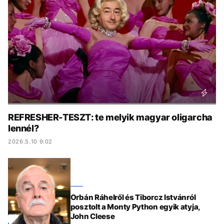
KÖZÉLET
UTAZÁS
ÉLETMÓD
DESIGN
BESZÉLGETÉSEK
ARCOK
VIDEÓ
TÖRTÉNETEK
GASZTRO
REFRESHER-TESZT: te melyik magyar oligarcha
lennél?
2026.5.10 9:02
Orbán Ráhelről és Tiborcz Istvánról
posztolt a Monty Python egyik atyja,
John Cleese