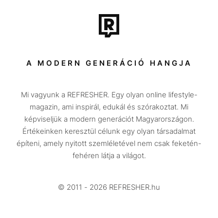
Film + sorozat
Tech-Tudomány
Sport
Társadalom
A MODERN GENERÁCIÓ HANGJA
Közélet
Mi vagyunk a REFRESHER. Egy olyan online lifestyle-
Utazás
magazin, ami inspirál, edukál és szórakoztat. Mi
Életmód
képviseljük a modern generációt Magyarországon.
Értékeinken keresztül célunk egy olyan társadalmat
Design
építeni, amely nyitott szemléletével nem csak feketén-
Beszélgetések
fehéren látja a világot.
Arcok
© 2011 - 2026 REFRESHER.hu
Videó
Történetek