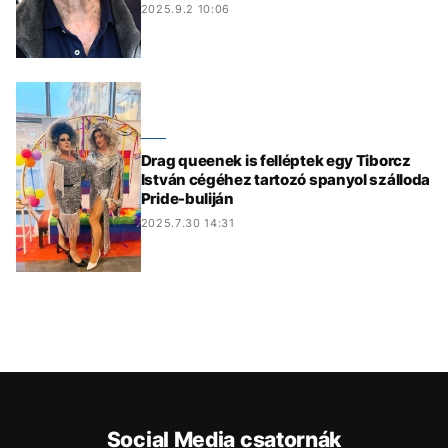
2025.9.2 10:06
Drag queenek is felléptek egy Tiborcz
István cégéhez tartozó spanyol szálloda
Pride-buliján
2025.7.30 14:31
Social Media csatornák