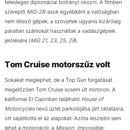
felesleges diplomáciai botrányt okozni. A filmben
szereplő
MiG-28
-asok egyébként a valóságban
nem létező gépek, a szovjetek ugyanis kizárólag
páratlan számokat használtak a vadászgépeik
jelölésére (
MiG 21, 23, 25, 29
).
Tom Cruise motorszűz volt
Sokakat meglephet, de a Top Gun forgatását
megelőzően Tom Cruise sosem ült motoron. A
kaliforniai El Cajonban található
House of
Motorcycles
nevű üzlet parkolójába járt oktatásra,
ott sajátította el az alapokat. Azóta leszedni sem
lehet a motorokról: a
Mission: Impossible
-