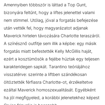
Amennyiben többször is láttad a Top Gunt,
bizonyára feltűnt, hogy a liftes jelenettel valami
nem stimmel. Utólag, jóval a forgatás befejezése
után vették fel, hogy magyarázatot adjanak
Maverick hirtelen távozására Charlotte teraszáról.
A színésznő outfitje sem illik a képbe: egy másik
forgatás miatt befestették Kelly McGillis haját,
ezért a kosztümösök a fejébe húztak egy teljesen
karakteridegen sapkát. Tarantino teóriájához
visszatérve: szerinte a liftben szándékosan
öltöztették férfiasra Charlotte-ot, érzékeltetve
ezáltal Maverick homoszexualitását. Egyébként
ha jól megfigyeled, a korábbi jelenetekhez képest