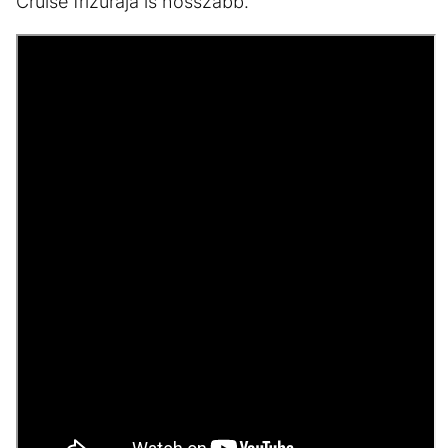
Cruise frizurája is hosszabb.