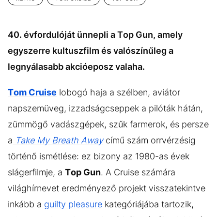
40. évfordulóját ünnepli a Top Gun, amely
egyszerre kultuszfilm és valószínűleg a
legnyálasabb akcióeposz valaha.
Tom Cruise
lobogó haja a szélben, aviátor
napszemüveg, izzadságcseppek a pilóták hátán,
zümmögő vadászgépek, szűk farmerok, és persze
a
Take My Breath Away
című szám orrvérzésig
történő ismétlése: ez bizony az 1980-as évek
slágerfilmje, a
Top Gun
. A Cruise számára
világhírnevet eredményező projekt visszatekintve
inkább a
guilty pleasure
kategóriájába tartozik,