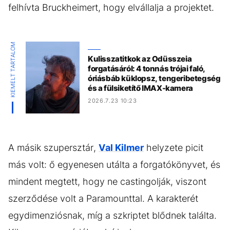
felhívta Bruckheimert, hogy elvállalja a projektet.
KIEMELT TARTALOM
Kulisszatitkok az Odüsszeia
forgatásáról: 4 tonnás trójai faló,
óriásbáb küklopsz, tengeribetegség
és a fülsiketítő IMAX-kamera
2026.7.23 10:23
A másik szupersztár,
Val Kilmer
helyzete picit
más volt: ő egyenesen utálta a forgatókönyvet, és
mindent megtett, hogy ne castingolják, viszont
szerződése volt a Paramounttal. A karakterét
egydimenziósnak, míg a szkriptet blődnek találta.