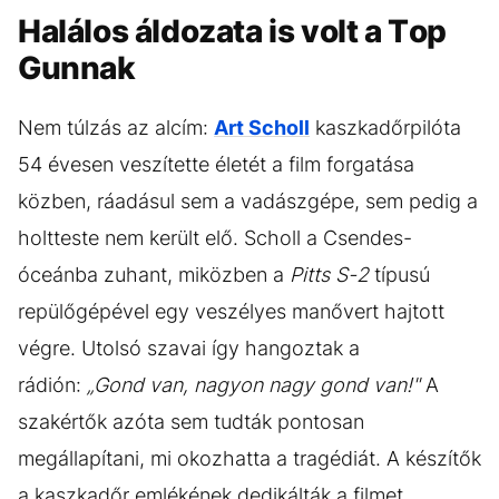
Halálos áldozata is volt a Top
Gunnak
Nem túlzás az alcím:
Art Scholl
kaszkadőrpilóta
54 évesen veszítette életét a film forgatása
közben, ráadásul sem a vadászgépe, sem pedig a
holtteste nem került elő. Scholl a Csendes-
óceánba zuhant, miközben a
Pitts S-2
típusú
repülőgépével egy veszélyes manővert hajtott
végre. Utolsó szavai így hangoztak a
rádión:
„Gond van, nagyon nagy gond van!"
A
szakértők azóta sem tudták pontosan
megállapítani, mi okozhatta a tragédiát. A készítők
a kaszkadőr emlékének dedikálták a filmet.