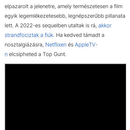
elpazarolt a jelenetre, amely természetesen a film
egyik legemlékezetesebb, legnépszerűbb pillanata
lett. A 2022-es sequelben utaltak is rá,
akkor
strandfociztak a fiúk
. Ha kedved támadt a
nosztalgiázásra,
Netflixen
és
AppleTV-
n
elcsípheted a Top Gunt.