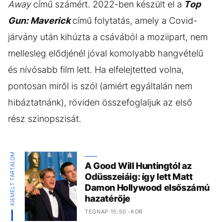
Away
című számért. 2022-ben készült el a
Top
Gun: Maverick
című folytatás, amely a Covid-
járvány után kihúzta a csávából a moziipart, nem
mellesleg elődjénél jóval komolyabb hangvételű
és nívósabb film lett. Ha elfelejtetted volna,
pontosan miről is szól (amiért egyáltalán nem
hibáztatnánk), röviden összefoglaljuk az első
rész szinopszisát.
KIEMELT TARTALOM
A Good Will Huntingtól az
Odüsszeiáig: így lett Matt
Damon Hollywood elsőszámú
hazatérője
TEGNAP 15:50 -KOR