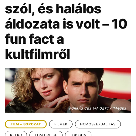
KÖZÉLET
UTAZÁS
szól, és halálos
ÉLETMÓD
DESIGN
áldozata is volt – 10
BESZÉLGETÉSEK
ARCOK
fun fact a
VIDEÓ
TÖRTÉNETEK
kultfilmről
GASZTRO
FORRÁS CBS VIA GETTY IMAGES
FILM + SOROZAT
FILMEK
HOMOSZEXUALITÁS
RETRO
TOM CRUISE
TOP GUN