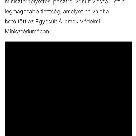
miniszterhelyettesi posztról vonult vissza – ez a
legmagasabb tisztség, amelyet nő valaha
betöltött az Egyesült Államok Védelmi
Minisztériumában.