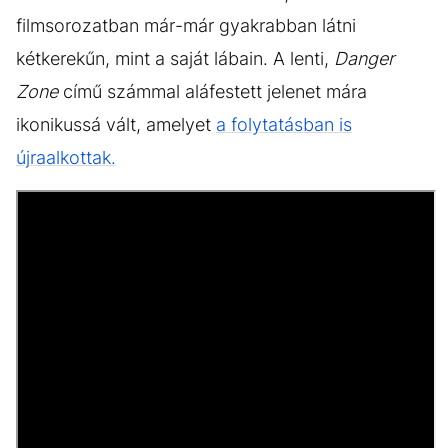
filmsorozatban már-már gyakrabban látni
kétkerekűn, mint a saját lábain. A lenti,
Danger
Zone
című számmal aláfestett jelenet mára
ikonikussá vált, amelyet
a folytatásban is
újraalkottak.