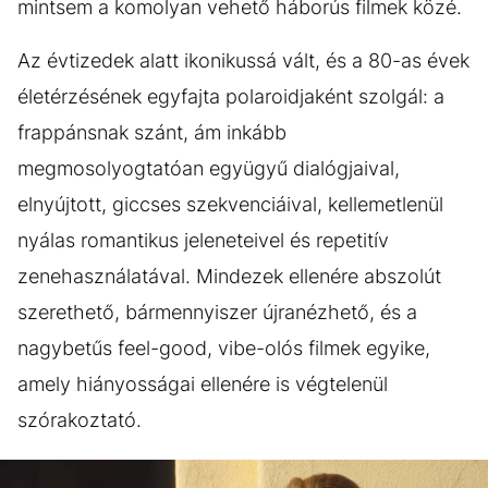
mintsem a komolyan vehető háborús filmek közé.
Az évtizedek alatt ikonikussá vált, és a 80-as évek
életérzésének egyfajta polaroidjaként szolgál: a
frappánsnak szánt, ám inkább
megmosolyogtatóan együgyű dialógjaival,
elnyújtott, giccses szekvenciáival, kellemetlenül
nyálas romantikus jeleneteivel és repetitív
zenehasználatával. Mindezek ellenére abszolút
szerethető, bármennyiszer újranézhető, és a
nagybetűs feel-good, vibe-olós filmek egyike,
amely hiányosságai ellenére is végtelenül
szórakoztató.