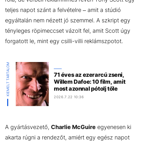
teljes napot szánt a felvételre – amit a stúdió
egyáltalán nem nézett jó szemmel. A szkript egy
tényleges röpimeccset vázolt fel, amit Scott úgy
forgatott le, mint egy csilli-villi reklámszpotot.
KIEMELT TARTALOM
71 éves az ezerarcú zseni,
Willem Dafoe: 10 film, amit
most azonnal pótolj tőle
2026.7.22 10:36
A gyártásvezető,
Charlie McGuire
egyenesen ki
akarta rúgni a rendezőt, amiért egy egész napot