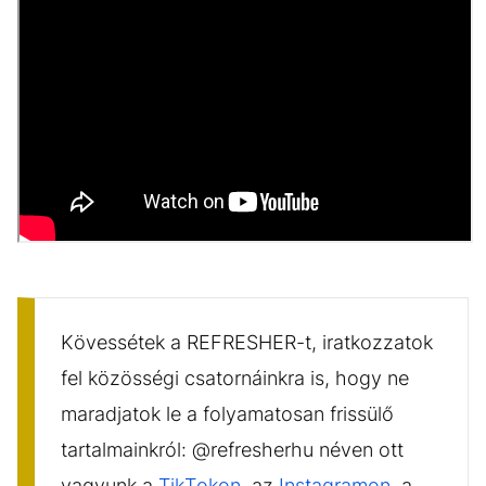
Kövessétek a REFRESHER-t, iratkozzatok
fel közösségi csatornáinkra is, hogy ne
maradjatok le a folyamatosan frissülő
tartalmainkról: @refresherhu néven ott
vagyunk a
TikTokon
, az
Instagramon
, a