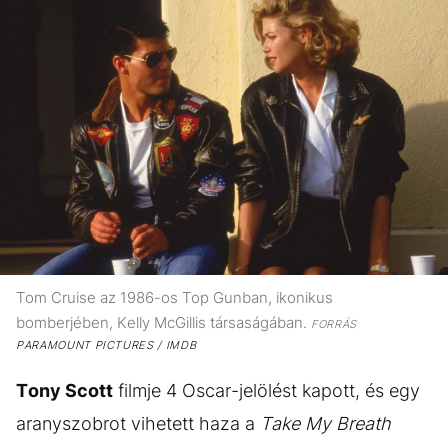
Tom Cruise az 1986-os Top Gunban, ikonikus
bomberjében, Kelly McGillis társaságában.
FORRÁS
PARAMOUNT PICTURES / IMDB
Tony Scott
filmje 4 Oscar-jelölést kapott, és egy
aranyszobrot vihetett haza a
Take My Breath