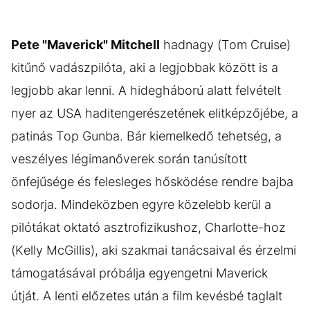
Pete "Maverick" Mitchell
hadnagy (Tom Cruise)
kitűnő vadászpilóta, aki a legjobbak között is a
legjobb akar lenni. A hidegháború alatt felvételt
nyer az USA haditengerészetének elitképzőjébe, a
patinás Top Gunba. Bár kiemelkedő tehetség, a
veszélyes légimanőverek során tanúsított
önfejűsége és felesleges hősködése rendre bajba
sodorja. Mindeközben egyre közelebb kerül a
pilótákat oktató asztrofizikushoz, Charlotte-hoz
(Kelly McGillis), aki szakmai tanácsaival és érzelmi
támogatásával próbálja egyengetni Maverick
útját. A lenti előzetes után a film kevésbé taglalt