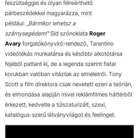
feszültséggel és olyan félreérthető
párbeszédekkel magyarázza, mint
például:
„Bármikor lehetsz a
szárnysegédem!"
Sid szónoklata
Roger
Avary
forgatókönyvíró-rendező, Tarantino
videótékás munkatársa és későbbi alkotótársa
fejéből pattant ki, de a legenda szerint fiatal
korukban valóban vitáztak az elméletről. Tony
Scott a film direktora csak nevetett ezen a teórián,
és elmondása alapján mivel reklámfilmes háttérből
érkezett, kedvelte a túlszaturizált, szexi,
katalógus-szerű látványvilágot és feelinget.