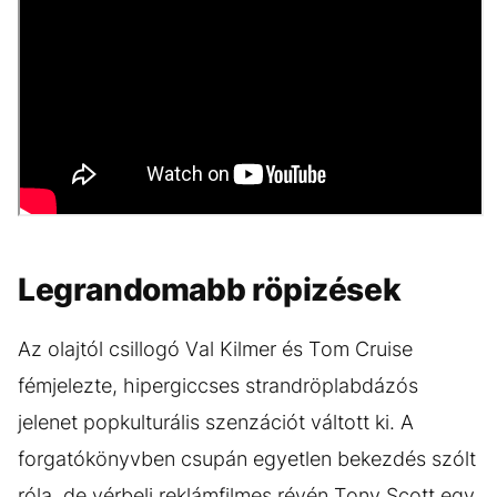
Legrandomabb röpizések
Az olajtól csillogó Val Kilmer és Tom Cruise
fémjelezte, hipergiccses strandröplabdázós
jelenet popkulturális szenzációt váltott ki. A
forgatókönyvben csupán egyetlen bekezdés szólt
róla, de vérbeli reklámfilmes révén Tony Scott egy