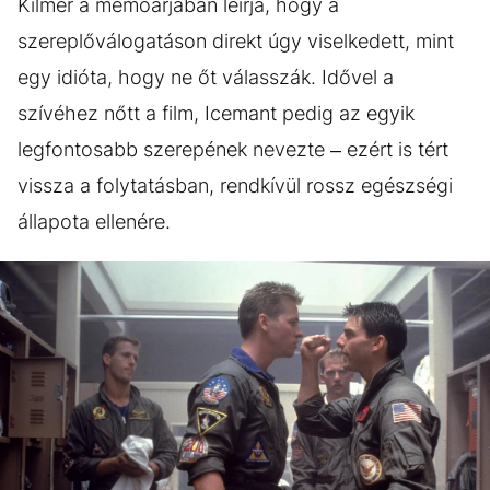
Kilmer a memoárjában leírja, hogy a
szereplőválogatáson direkt úgy viselkedett, mint
egy idióta, hogy ne őt válasszák. Idővel a
szívéhez nőtt a film, Icemant pedig az egyik
legfontosabb szerepének nevezte – ezért is tért
vissza a folytatásban, rendkívül rossz egészségi
állapota ellenére.