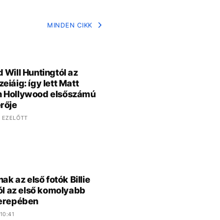
MINDEN CIKK
 Will Huntingtól az
eiáig: így lett Matt
 Hollywood elsőszámú
rője
 EZELŐTT
nak az első fotók Billie
ról az első komolyabb
zerepében
10:41