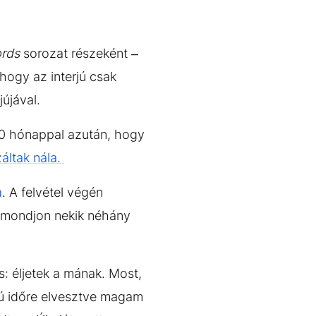
rds
sorozat részeként –
 hogy az interjú csak
jújával.
10 hónappal azután, hogy
áltak nála.
a
. A felvétel végén
elmondjon nekik néhány
: éljetek a mának. Most,
ú időre elvesztve magam