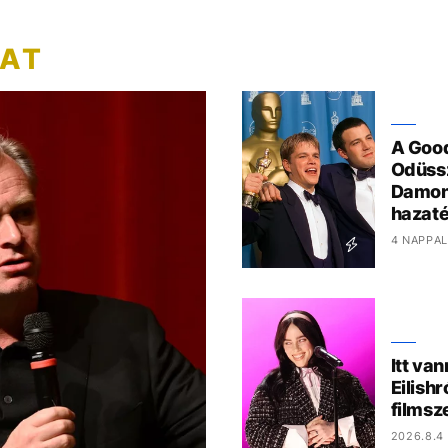
ZAT
A Good
Odüssz
Damon
hazaté
4 NAPPAL
Itt van
Eilish
films
2026.8.4 