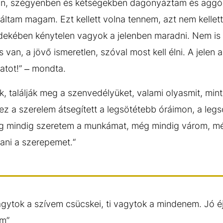
an, szégyenben és kétségekben dagonyáztam és aggód
izáltam magam. Ezt kellett volna tennem, azt nem kelle
rdekében kénytelen vagyok a jelenben maradni. Nem is 
an, a jövő ismeretlen, szóval most kell élni. A jelen 
natot!” – mondta.
k, találják meg a szenvedélyüket, valami olyasmit, mint
ez a szerelem átsegített a legsötétebb óráimon, a leg
 mindig szeretem a munkámat, még mindig várom, mé
szani a szerepemet.“
 vagytok a szívem csücskei, ti vagytok a mindenem. Jó éjt
im”