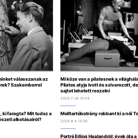
minket válasszanak az
Mi köze van a pilatesnek a világhá
erek? Szakemberrel
Pilates atyja ivott és szivarozott, 
sajtot lehetett reszelni
2026.7.28 10:55
 ki faragta? Mit tudsz a
Melltartóbotrány robbant ki a női 
szeti alkotásairól?
2026.8.4 12:50
Portré Erling Haalandról: évek óta a