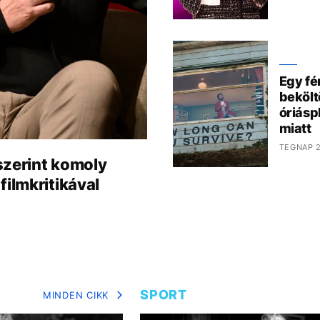
Egy fé
bekölt
óriáspl
miatt
TEGNAP 2
szerint komoly
filmkritikával
SPORT
MINDEN CIKK