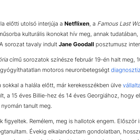
a előtti utolsó interjúja a
Netflixen
, a
Famous Last Wo
a műsorba kulturális ikonokat hív meg, annak tudatában,
 A sorozat tavaly indult
Jane Goodall
posztumusz inter
ória
című sorozatok színésze február 19-én halt meg, 
y gyógyíthatatlan motoros neuronbetegségt
diagnosztiz
sokkal a halála előtt, már kerekesszékben ülve
vállalt
ult, a 15 éves Billie-hez és 14 éves Georgiához, hogy 
e nyomán tanult meg.
figyeltek. Remélem, meg is hallotok engem. Először is
egtanultam. Évekig elkalandoztam gondolatban, hossz