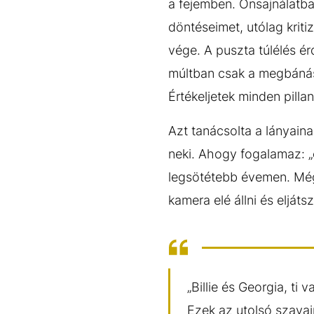
a fejemben. Önsajnálatb
döntéseimet, utólag krit
vége. A puszta túlélés é
múltban csak a megbánás v
Értékeljetek minden pilla
Azt tanácsolta a lányaina
neki. Ahogy fogalamaz: „
legsötétebb évemen. Még
kamera elé állni és elját
„Billie és Georgia, ti
Ezek az utolsó szava