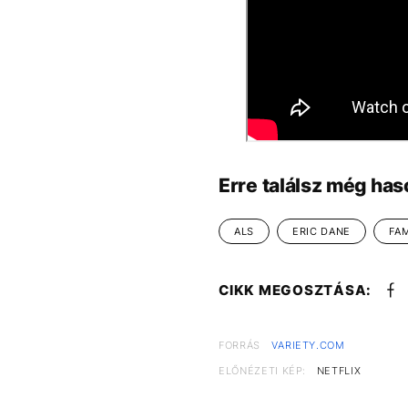
Erre találsz még has
ALS
ERIC DANE
FA
CIKK MEGOSZTÁSA:
FORRÁS
VARIETY.COM
ELŐNÉZETI KÉP:
NETFLIX