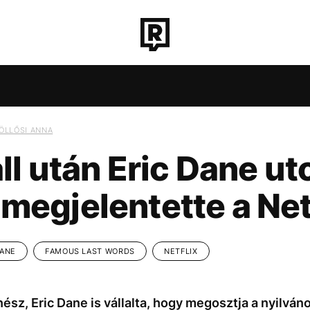
ROZAT
TECH-TUDOMÁNY
SPORT
TÁRSADALO
ÖLLŐSI ANNA
l után Eric Dane ut
ONNA
CH-TUDOMÁNY
SEBESTYÉN BALÁZS
SPORT
TÁRSADALOM
MAGYARORSZÁG
KÖZÉLET
UTAZÁS
ÉL
CH-TUDOMÁNY
SPORT
TÁRSADALOM
KÖZÉLET
UTAZÁS
ÉL
s megjelentette a Net
DANE
FAMOUS LAST WORDS
NETFLIX
RT
MADONNA
SEBESTYÉN BALÁZS
MAGYARORSZÁG
ész, Eric Dane is vállalta, hogy megosztja a nyilván