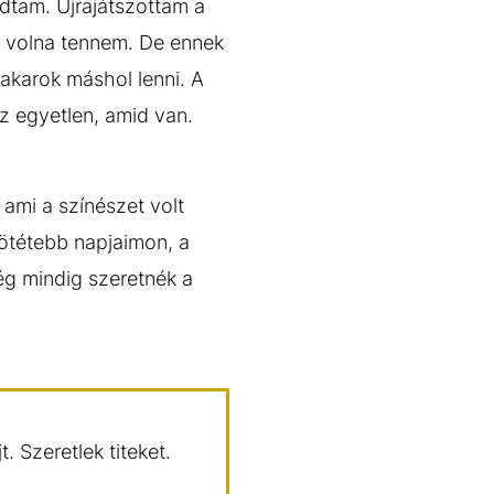
tam. Újrajátszottam a
tt volna tennem. De ennek
akarok máshol lenni. A
az egyetlen, amid van.
 ami a színészet volt
sötétebb napjaimon, a
g mindig szeretnék a
. Szeretlek titeket.