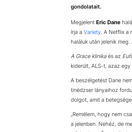
EGYÉB FORMÁTUMOK
REFRESHER
gondolatait.
Kiemelt tartalmak
Videó
Kvíz
Médiaajánlat
Impresszum
Megjelent
Eric Dane
halál
írja a
Variety
. A Netflix 
haláluk után jelenik meg.
A Grace klinika
és az
Euf
kiderült, ALS-t, azaz eg
A beszélgetést Dane nem 
tinédzser lányaihoz ford
dolgot, amit a betegség
„Remélem, hogy nem csak 
a jelenben. Nehéz, de m