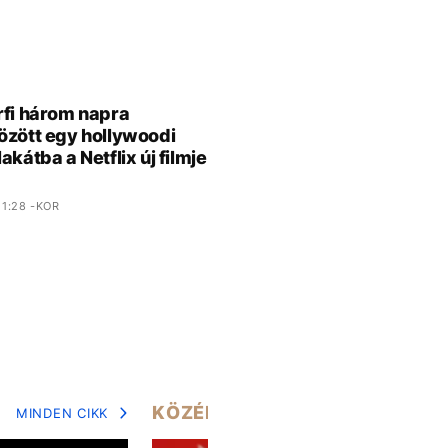
rfi három napra
özött egy hollywoodi
akátba a Netflix új filmje
1:28 -KOR
KÖZÉLET
MINDEN CIKK
MIN