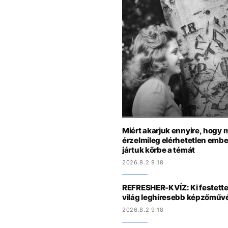
Miért akarjuk ennyire, hogy 
érzelmileg elérhetetlen emb
jártuk körbe a témát
2026.8.2 9:18
REFRESHER-KVÍZ: Ki festette,
világ leghíresebb képzőművé
2026.8.2 9:18