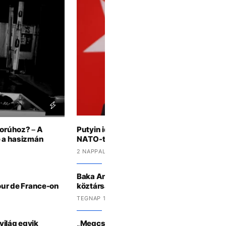
borúhoz? – A
Putyin idén ősztől bármikor megtámadha
de a hasizmán
NATO-tagállamot az amerikai hírszerzés 
2 NAPPAL EZELŐTT
Baka András lehet Magyarország követk
Tour de France-on
köztársasági elnöke
TEGNAP 13:22 -KOR
 világ egyik
„Megcsináltuk" – Diadalt hirdetett Magyar