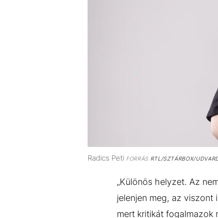
Radics Peti
FORRÁS
RTL/SZTÁRBOX/UDVARDI
„Különös helyzet. Az nem
jelenjen meg, az viszont 
mert kritikát fogalmazok 