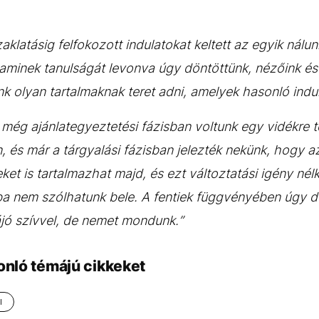
latásig felfokozott indulatokat keltett az egyik nálunk 
, aminek tanulságát levonva úgy döntöttünk, nézőink 
 olyan tartalmaknak teret adni, amelyek hasonló indula
 még ajánlategyeztetési fázisban voltunk egy vidékre t
és már a tárgyalási fázisban jelezték nekünk, hogy az 
eket is tartalmazhat majd, és ezt változtatási igény nél
ba nem szólhatunk bele. A fentiek függvényében úgy d
jó szívvel, de nemet mondunk.”
onló témájú cikkeket
I