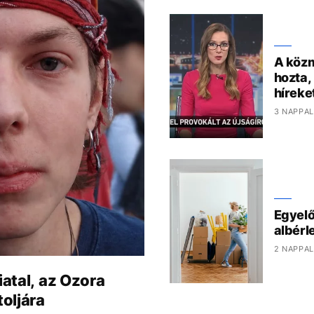
A közm
hozta,
híreke
3 NAPPAL
Egyelő
albérl
2 NAPPAL
iatal, az Ozora
toljára