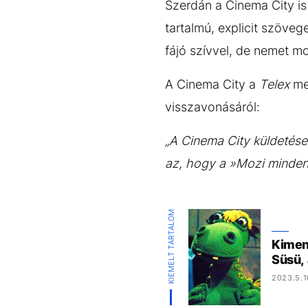
Szerdán a Cinema City is 
tartalmú, explicit szöveg
fájó szívvel, de nemet mo
A Cinema City a
Telex
meg
visszavonásáról:
„A Cinema City küldetése
az, hogy a »Mozi minden
KIEMELT TARTALOM
Kimen
Süsü, 
2023.5.1