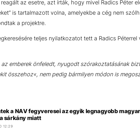
reagált az esetre, azt írták, hogy mivel Radics Péter el
eket” is tartalmazott volna, amelyekbe a cég nem szólh
ndtak a projektre.
keresésére teljes nyilatkozatot tett a Radics Péterre
 az emberek önfeledt, nyugodt szórakoztatásának bizt
kit összehoz«, nem pedig bármilyen módon is megosz
tek a NAV fegyveresei az egyik legnagyobb magya
a sárkány miatt
0 12:29