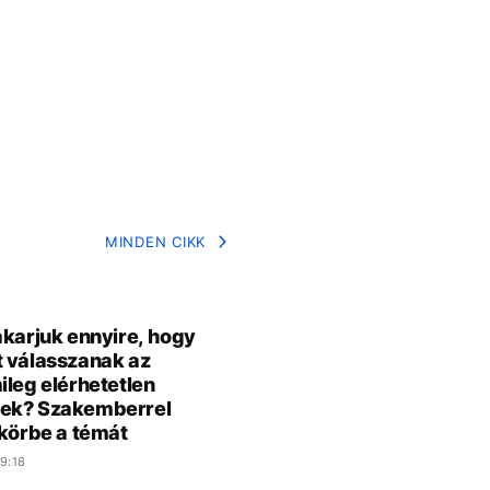
MINDEN CIKK
akarjuk ennyire, hogy
 válasszanak az
ileg elérhetetlen
ek? Szakemberrel
 körbe a témát
9:18