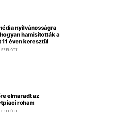
édia nyilvánosságra
 hogyan hamisították a
t 11 éven keresztül
 EZELŐTT
re elmaradt az
etpiaci roham
 EZELŐTT