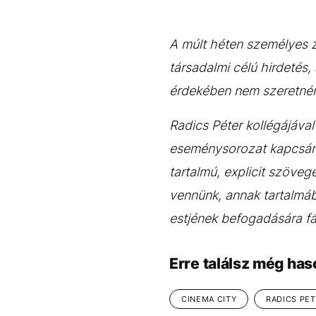
A múlt héten személyes zak
társadalmi célú hirdetés
érdekében nem szeretnénk
Radics Péter kollégájával
eseménysorozat kapcsán, 
tartalmú, explicit szöveg
vennünk, annak tartalmá
estjének befogadására fá
Erre találsz még has
CINEMA CITY
RADICS PET