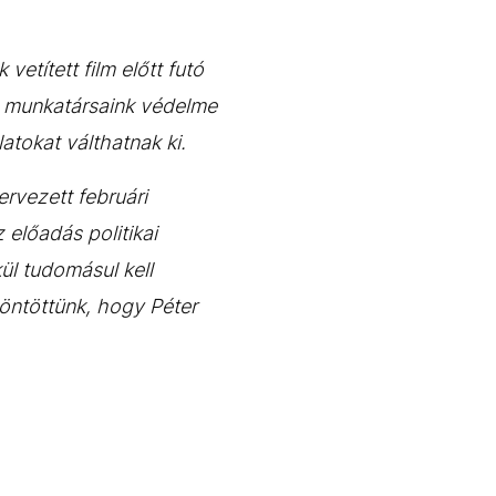
vetített film előtt futó
és munkatársaink védelme
tokat válthatnak ki.
ervezett februári
előadás politikai
kül tudomásul kell
öntöttünk, hogy Péter