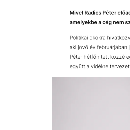
EGYÉB FORMÁTUMOK
REFRESHER
Kiemelt tartalmak
Videó
Kvíz
Médiaajánlat
Impresszum
Mivel Radics Péter előad
amelyekbe a cég nem szó
Politikai okokra hivatko
aki jövő év februárjában 
Péter hétfőn tett közzé 
együtt a vidékre tervez