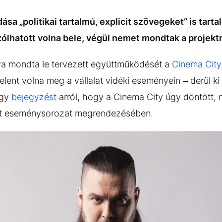
ása „politikai tartalmú, explicit szövegeket” is tarta
lhatott volna bele, végül nemet mondtak a projektr
zva mondta le tervezett együttműködését a
Cinema Cit
jelent volna meg a vállalat vidéki eseményein – derül ki
egy
bejegyzést
arról, hogy a Cinema City úgy döntött
ett eseménysorozat megrendezésében.