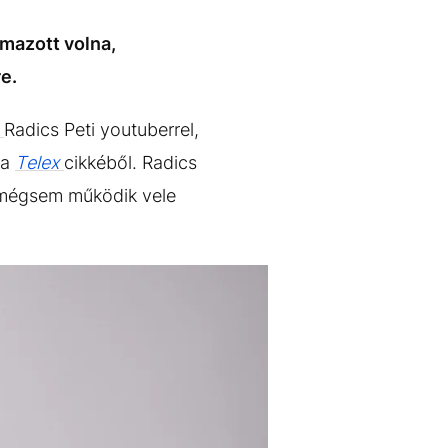
lmazott volna,
e.
y
Radics Peti youtuberrel,
 a
Telex
cikkéből. Radics
, mégsem működik vele