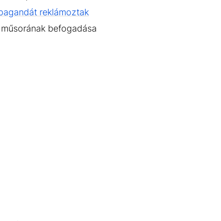
opagandát reklámoztak
azó műsorának befogadása