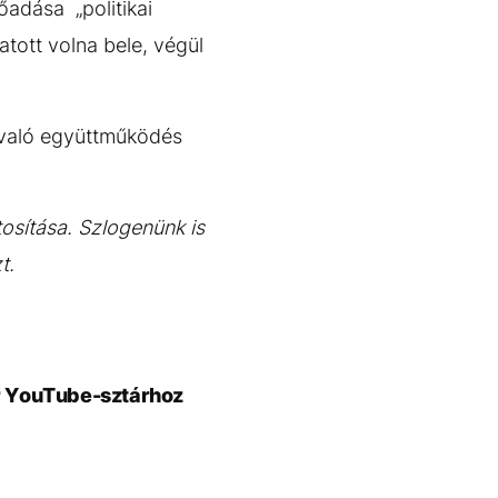
őadása „politikai
atott volna bele, végül
l való együttműködés
osítása. Szlogenünk is
t.
r YouTube-sztárhoz