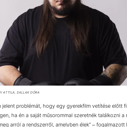
 ATTILA, SALLAK DÓRA
 jelent problémát, hogy egy gyerekfilm vetítése előtt
igen, ha én a saját műsorommal szeretnék találkozni a 
meg arról a rendszerről, amelyben élek” – fogalmazott R