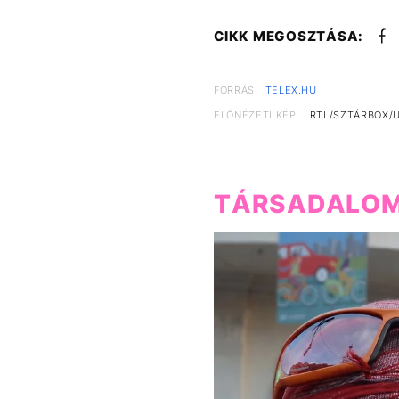
CIKK MEGOSZTÁSA:
FORRÁS
TELEX.HU
ELŐNÉZETI KÉP:
RTL/SZTÁRBOX/U
TÁRSADALO