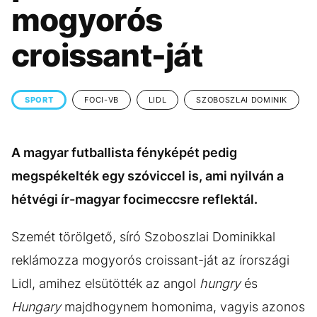
KÖZÉLET
UTAZÁS
mogyorós
ÉLETMÓD
DESIGN
croissant-ját
BESZÉLGETÉSEK
ARCOK
VIDEÓ
TÖRTÉNETEK
SPORT
FOCI-VB
LIDL
SZOBOSZLAI DOMINIK
GASZTRO
A magyar futballista fényképét pedig
megspékelték egy szóviccel is, ami nyilván a
hétvégi ír-magyar focimeccsre reflektál.
Szemét törölgető, síró Szoboszlai Dominikkal
reklámozza mogyorós croissant-ját az írországi
Lidl, amihez elsütötték az angol
hungry
és
Hungary
majdhogynem homonima, vagyis azonos