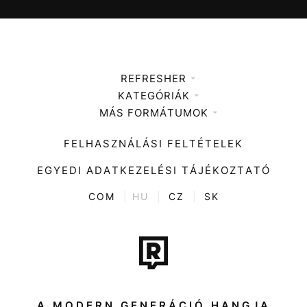
REFRESHER
KATEGÓRIÁK
Médiaajánlat
MÁS FORMÁTUMOK
Zene
Impresszum
Kiemelt tartalmak
Divat
FELHASZNÁLÁSI FELTÉTELEK
Videó
Kultúra
EGYEDI ADATKEZELÉSI TÁJÉKOZTATÓ
Kvíz
ENTR
COM
|
HU
|
CZ
|
SK
Film + sorozat
Tech-Tudomány
Sport
Társadalom
A MODERN GENERÁCIÓ HANGJA