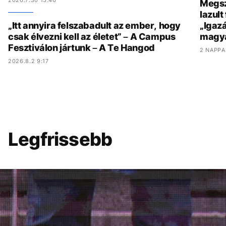
Megszó
lazult
„Itt annyira felszabadult az ember, hogy
„Igaz
csak élvezni kell az életet” – A Campus
magy
Fesztiválon jártunk – A Te Hangod
2 NAPPA
2026.8.2 9:17
Legfrissebb