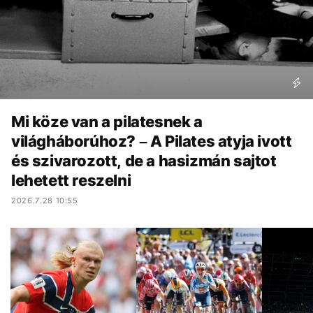
Mi köze van a pilatesnek a
világháborúhoz? – A Pilates atyja ivott
és szivarozott, de a hasizmán sajtot
lehetett reszelni
2026.7.28 10:55