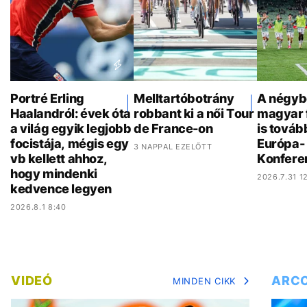
Portré Erling
Melltartóbotrány
A négyb
Haalandról: évek óta
robbant ki a női Tour
magyar 
a világ egyik legjobb
de France-on
is továb
focistája, mégis egy
Európa- 
3 NAPPAL EZELŐTT
vb kellett ahhoz,
Konfere
hogy mindenki
2026.7.31 12
kedvence legyen
2026.8.1 8:40
VIDEÓ
ARC
MINDEN CIKK