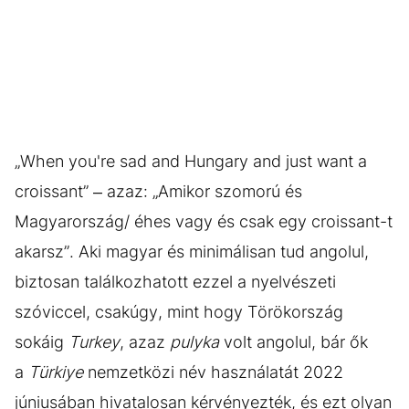
„When you're sad and Hungary and just want a
croissant” – azaz: „Amikor szomorú és
Magyarország/ éhes vagy és csak egy croissant-t
akarsz”. Aki magyar és minimálisan tud angolul,
biztosan találkozhatott ezzel a nyelvészeti
szóviccel, csakúgy, mint hogy Törökország
sokáig
Turkey
, azaz
pulyka
volt angolul, bár ők
a
Türkiye
nemzetközi név használatát 2022
júniusában hivatalosan kérvényezték, és ezt olyan