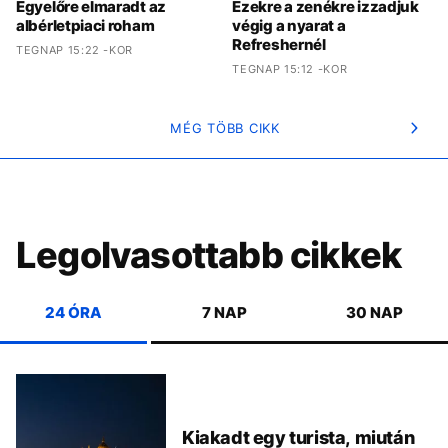
Egyelőre elmaradt az
Ezekre a zenékre izzadjuk
albérletpiaci roham
végig a nyarat a
Refreshernél
TEGNAP 15:22 -KOR
TEGNAP 15:12 -KOR
MÉG TÖBB CIKK
Legolvasottabb cikkek
24 ÓRA
7 NAP
30 NAP
Kiakadt egy turista, miután