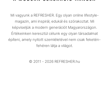
Közélet
Mi vagyunk a REFRESHER. Egy olyan online lifestyle-
Utazás
magazin, ami inspirál, edukál és szórakoztat. Mi
Életmód
képviseljük a modern generációt Magyarországon.
Értékeinken keresztül célunk egy olyan társadalmat
Design
építeni, amely nyitott szemléletével nem csak feketén-
Beszélgetések
fehéren látja a világot.
Arcok
© 2011 - 2026 REFRESHER.hu
Videó
Történetek
Gasztro