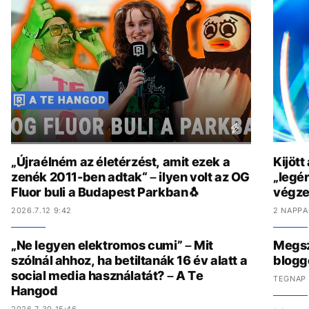
„Újraélném az életérzést, amit ezek a
Kijött
zenék 2011-ben adtak“ – ilyen volt az OG
„legér
Fluor buli a Budapest Parkban🐧
végzet
2026.7.12 9:42
2 NAPPA
„Ne legyen elektromos cumi” – Mit
Megszó
szólnál ahhoz, ha betiltanák 16 év alatt a
blogg
social media használatát? – A Te
TEGNAP 
Hangod
2026.7.30 15:46