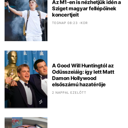
Az M1-en is nézhetjük idén a
Sziget magyar fellépőinek
koncertjeit
TEGNAP 08:23 -KOR
A Good Will Huntingtól az
Odüsszeiáig: így lett Matt
Damon Hollywood
elsőszámú hazatérője
2 NAPPAL EZELŐTT