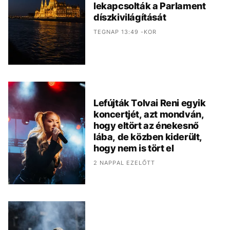
lekapcsolták a Parlament
díszkivilágítását
TEGNAP 13:49 -KOR
Lefújták Tolvai Reni egyik
koncertjét, azt mondván,
hogy eltört az énekesnő
lába, de közben kiderült,
hogy nem is tört el
2 NAPPAL EZELŐTT