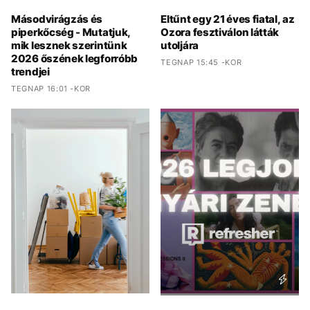
Másodvirágzás és
Eltűnt egy 21 éves fiatal, az
piperkőcség - Mutatjuk,
Ozora fesztiválon látták
mik lesznek szerintünk
utoljára
2026 őszének legforróbb
TEGNAP 15:45 -KOR
trendjei
TEGNAP 16:01 -KOR