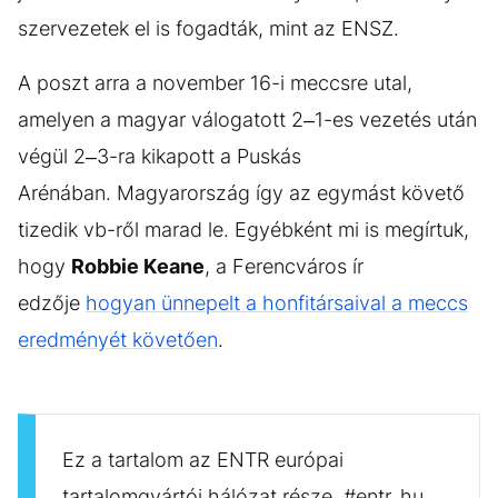
szervezetek el is fogadták, mint az ENSZ.
A poszt arra a november 16-i meccsre utal,
amelyen a magyar válogatott 2–1-es vezetés után
végül 2–3-ra kikapott a Puskás
Arénában. Magyarország így az egymást követő
tizedik vb-ről marad le. Egyébként mi is megírtuk,
hogy
Robbie Keane
, a Ferencváros ír
edzője
hogyan ünnepelt a honfitársaival a meccs
eredményét követően
.
Ez a tartalom az ENTR európai
tartalomgyártói hálózat része. #entr_hu