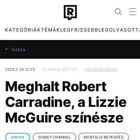
KATEGÓRIÁK
TÉMÁK
LEGFRISSEBB
LEGOLVASOTT
Vissza
2026.2.24 12:25
OLVASÁSI IDŐ 1:04
KRAJNYÁK PETRA
KATEGÓRIÁK
TÉMÁK
Meghalt Robert
ZENE
DUNA
DIVAT
TIKTOK
Carradine, a Lizzie
KULTÚRA
MTVA
ENTR
KÁVÉ
McGuire színésze
FILM + SOROZAT
KONCERT
TECH-TUDOMÁNY
ENERGIAVÁLSÁG
SPORT
SEBESTYÉN BALÁZS
TÁRSADALOM
MADONNA
ARCOK
DISNEY CHANNEL
MENTÁLIS BETEGSÉG