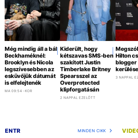
Még mindig áll a bál
Kiderült, hogy
Megszól
Beckhaméknél:
kétszavas SMS-ben
Hilton c
Brooklyn és Nicola
szakított Justin
blogger
legszívesebben az
Timberlake Britney
kerülése
esküvőjük dátumát
Spearsszel az
3 NAPPAL E
is elfelejtenék
Overprotected
klipforgatásán
MA 09:54 -KOR
2 NAPPAL EZELŐTT
ENTR
VIDE
MINDEN CIKK