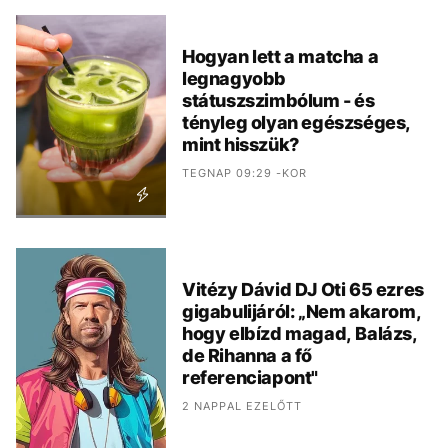
Hogyan lett a matcha a
legnagyobb
státuszszimbólum - és
tényleg olyan egészséges,
mint hisszük?
TEGNAP 09:29 -KOR
Vitézy Dávid DJ Oti 65 ezres
gigabulijáról: „Nem akarom,
hogy elbízd magad, Balázs,
de Rihanna a fő
referenciapont"
2 NAPPAL EZELŐTT