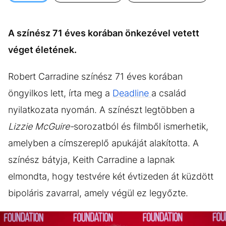
KÖZÉLET
UTAZÁS
ÉLETMÓD
DESIGN
A színész 71 éves korában önkezével vetett
BESZÉLGETÉSEK
ARCOK
véget életének.
VIDEÓ
TÖRTÉNETEK
Robert Carradine színész 71 éves korában
GASZTRO
öngyilkos lett, írta meg a
Deadline
a család
nyilatkozata nyomán. A színészt legtöbben a
Lizzie McGuire-
sorozatból és filmből ismerhetik,
amelyben a címszereplő apukáját alakította. A
színész bátyja, Keith Carradine a lapnak
elmondta, hogy testvére két évtizeden át küzdött
bipoláris zavarral, amely végül ez legyőzte.