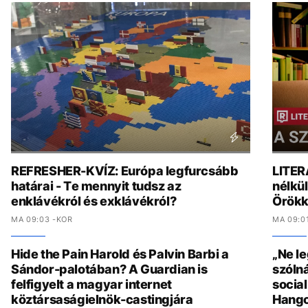
REFRESHER-KVÍZ: Európa legfurcsább
LITER
határai - Te mennyit tudsz az
nélkül
enklávékról és exklávékról?
Örökk
MA 09:03 -KOR
MA 09:0
Hide the Pain Harold és Palvin Barbi a
„Ne l
Sándor-palotában? A Guardian is
szólná
felfigyelt a magyar internet
socia
köztársaságielnök-castingjára
Hang