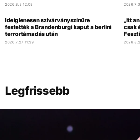
2026.8.3 12:08
2026.7.3
Ideiglenesen szivárványszínűre
„Itt a
festették a Brandenburgi kaput a berlini
csak é
terrortámadás után
Feszt
2026.7.27 11:39
2026.8.2
Legfrissebb