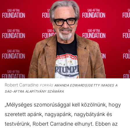
Robert Carradine
FORRÁS
AMANDA EDWARDS/GETTY IMAGES A
SAG-AFTRA ALAPÍTVÁNY SZÁMÁRA
„Mélységes szomorúsággal kell közölnünk, hogy
szeretett apánk, nagyapánk, nagybátyánk és
testvérünk, Robert Carradine elhunyt. Ebben az