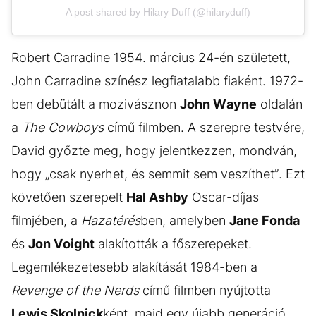
A post shared by Hilary Duff (@hilaryduff)
Robert Carradine 1954. március 24-én született,
John Carradine színész legfiatalabb fiaként. 1972-
ben debütált a mozivásznon
John Wayne
oldalán
a
The Cowboys
című filmben. A szerepre testvére,
David győzte meg, hogy jelentkezzen, mondván,
hogy „csak nyerhet, és semmit sem veszíthet”. Ezt
követően szerepelt
Hal Ashby
Oscar-díjas
filmjében, a
Hazatérés
ben, amelyben
Jane Fonda
és
Jon Voight
alakították a főszerepeket.
Legemlékezetesebb alakítását 1984-ben a
Revenge of the Nerds
című filmben nyújtotta
Lewis Skolnick
ként, majd egy újabb generáció