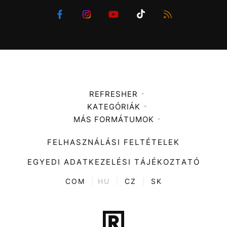
REFRESHER
KATEGÓRIÁK
Médiaajánlat
MÁS FORMÁTUMOK
Zene
Impresszum
Kiemelt tartalmak
Divat
FELHASZNÁLÁSI FELTÉTELEK
Videó
Kultúra
EGYEDI ADATKEZELÉSI TÁJÉKOZTATÓ
Kvíz
ENTR
COM
|
HU
|
CZ
|
SK
Film + sorozat
Tech-Tudomány