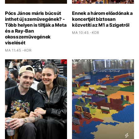
Pócs János máris búcsút
Ennek a három előadónak a
inthet új szemüvegének? -
koncertjét biztosan
Több helyen is tiltják a Meta
közvetíti az M1 a Szigetről
és a Ray-Ban
MA 10:45 -KOR
okosszemüvegének
viselését
MA 11:45 -KOR