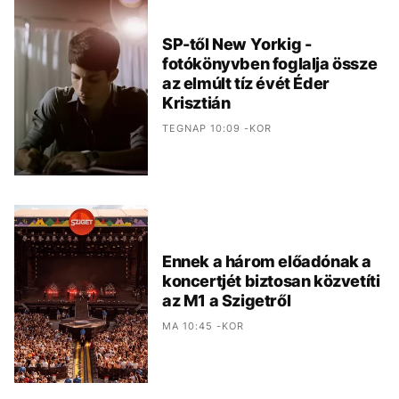
SP-től New Yorkig -
fotókönyvben foglalja össze
az elmúlt tíz évét Éder
Krisztián
TEGNAP 10:09 -KOR
Ennek a három előadónak a
koncertjét biztosan közvetíti
az M1 a Szigetről
MA 10:45 -KOR