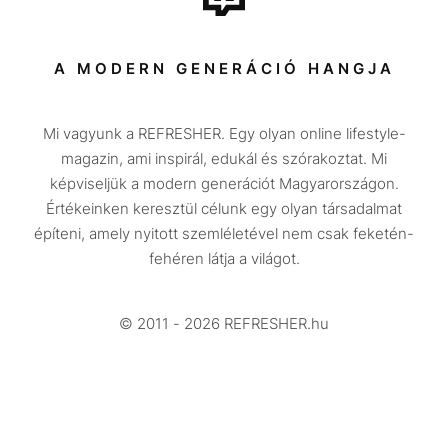
Sport
Társadalom
A MODERN GENERÁCIÓ HANGJA
Közélet
Mi vagyunk a REFRESHER. Egy olyan online lifestyle-
Utazás
magazin, ami inspirál, edukál és szórakoztat. Mi
Életmód
képviseljük a modern generációt Magyarországon.
Értékeinken keresztül célunk egy olyan társadalmat
Design
építeni, amely nyitott szemléletével nem csak feketén-
Beszélgetések
fehéren látja a világot.
Arcok
© 2011 - 2026 REFRESHER.hu
Videó
Történetek
Gasztro