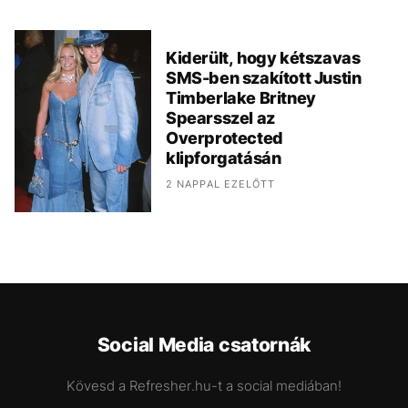
Kiderült, hogy kétszavas
SMS-ben szakított Justin
Timberlake Britney
Spearsszel az
Overprotected
klipforgatásán
2 NAPPAL EZELŐTT
Social Media csatornák
Kövesd a Refresher.hu-t a social mediában!