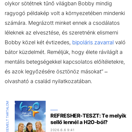
olykor sötétnek tűnő világban Bobby mindig
ragyogó példakép volt a környezetében mindenki
számára. Megrázott minket ennek a csodálatos
léleknek az elvesztése, és szeretnénk elismerni
Bobby közel két évtizedes,
bipoláris zavarral
való
bátor küzdelmét. Reméljük, hogy élete rávilágít a
mentális betegségekkel kapcsolatos előítéletekre,
és azok legyőzésére ösztönöz másokat” –
olvasható a család nyilatkozatában.
KIEMELT TARTALOM
REFRESHER-TESZT: Te melyik
sellő lennél a H2O-ból?
2026.6.6 9:41