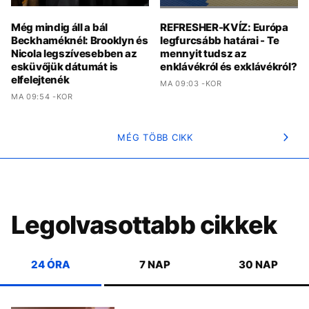
Még mindig áll a bál
REFRESHER-KVÍZ: Európa
Beckhaméknél: Brooklyn és
legfurcsább határai - Te
Nicola legszívesebben az
mennyit tudsz az
esküvőjük dátumát is
enklávékról és exklávékról?
elfelejtenék
MA 09:03 -KOR
MA 09:54 -KOR
MÉG TÖBB CIKK
Legolvasottabb cikkek
24 ÓRA
7 NAP
30 NAP