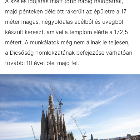
A szeles időjárás miatt több napig halogatták,
majd pénteken délelőtt rákerült az épületre a 17
méter magas, négyoldalas acélból és üvegből
készült kereszt, amivel a templom elérte a 172,5
métert. A munkálatok még nem állnak le teljesen,
a Dicsőség homlokzatának befejezése várhatóan
további 10 évet ölel majd fel.