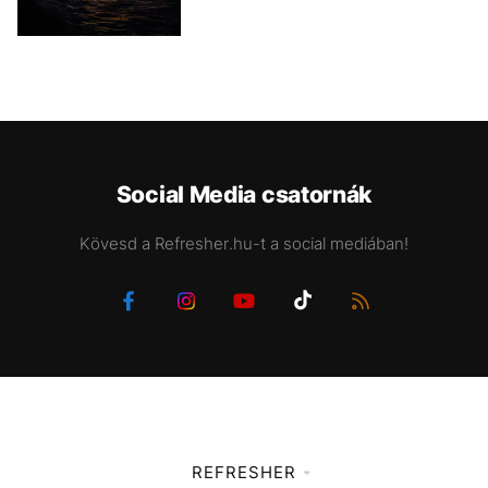
Social Media csatornák
Kövesd a Refresher.hu-t a social mediában!
REFRESHER