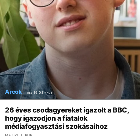
Arcok
ma 16:03 -kor
26 éves csodagyereket igazolt a BBC,
hogy igazodjon a fiatalok
médiafogyasztási szokásaihoz
MA 16:03 -KOR