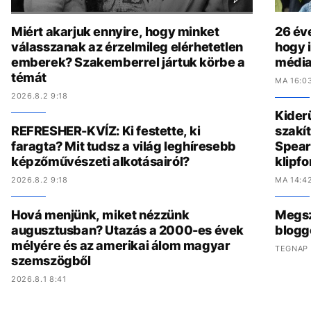
Miért akarjuk ennyire, hogy minket
26 év
válasszanak az érzelmileg elérhetetlen
hogy i
emberek? Szakemberrel jártuk körbe a
média
témát
MA 16:0
2026.8.2 9:18
Kider
REFRESHER-KVÍZ: Ki festette, ki
szakít
faragta? Mit tudsz a világ leghíresebb
Spear
képzőművészeti alkotásairól?
klipf
2026.8.2 9:18
MA 14:4
Hová menjünk, miket nézzünk
Megszó
augusztusban? Utazás a 2000-es évek
blogg
mélyére és az amerikai álom magyar
TEGNAP 
szemszögből
2026.8.1 8:41