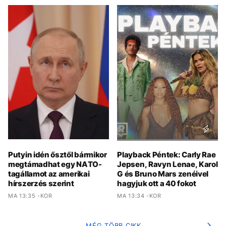
Putyin idén ősztől bármikor
Playback Péntek: Carly Rae
megtámadhat egy NATO-
Jepsen, Ravyn Lenae, Karol
tagállamot az amerikai
G és Bruno Mars zenéivel
hírszerzés szerint
hagyjuk ott a 40 fokot
MA 13:35 -KOR
MA 13:34 -KOR
MÉG TÖBB CIKK