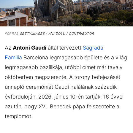
FORRÁS
GETTYIMAGES / ANADOLU / CONTRIBUTOR
Az
Antoni Gaudí
által tervezett
Sagrada
Familia
Barcelona legmagasabb épülete és a világ
legmagasabb bazilikája, utóbbi címet már tavaly
októberben megszerezte. A torony befejezését
ünneplő ceremóniát Gaudí halálának századik
évfordulóján, 2026. június 10-én tartják, 16 évvel
azután, hogy XVI. Benedek pápa felszentelte a
templomot.