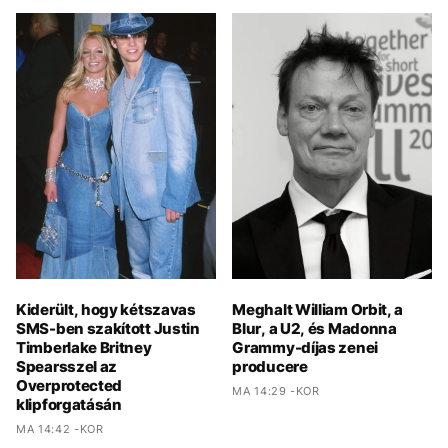
Kiderült, hogy kétszavas
Meghalt William Orbit, a
SMS-ben szakított Justin
Blur, a U2, és Madonna
Timberlake Britney
Grammy-díjas zenei
Spearsszel az
producere
Overprotected
MA 14:29 -KOR
klipforgatásán
MA 14:42 -KOR