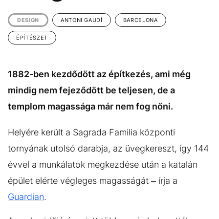
KÖZÉLET
UTAZÁS
DESIGN
ANTONI GAUDÍ
BARCELONA
ÉLETMÓD
DESIGN
ÉPÍTÉSZET
BESZÉLGETÉSEK
ARCOK
VIDEÓ
TÖRTÉNETEK
1882-ben kezdődött az építkezés, ami még
GASZTRO
mindig nem fejeződött be teljesen, de a
templom magassága már nem fog nőni.
Helyére került a Sagrada Familia központi
tornyának utolsó darabja, az üvegkereszt, így 144
évvel a munkálatok megkezdése után a katalán
épület elérte végleges magasságát – írja a
Guardian
.