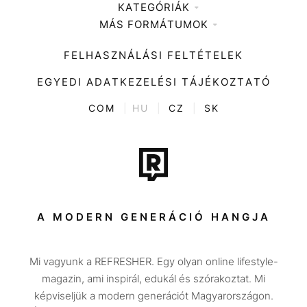
KATEGÓRIÁK
Médiaajánlat
MÁS FORMÁTUMOK
Zene
Impresszum
Kiemelt tartalmak
Divat
FELHASZNÁLÁSI FELTÉTELEK
Videó
Kultúra
EGYEDI ADATKEZELÉSI TÁJÉKOZTATÓ
Kvíz
ENTR
COM
|
HU
|
CZ
|
SK
Film + sorozat
Tech-Tudomány
Sport
Társadalom
A MODERN GENERÁCIÓ HANGJA
Közélet
Mi vagyunk a REFRESHER. Egy olyan online lifestyle-
Utazás
magazin, ami inspirál, edukál és szórakoztat. Mi
Életmód
képviseljük a modern generációt Magyarországon.