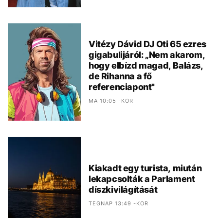
Vitézy Dávid DJ Oti 65 ezres
gigabulijáról: „Nem akarom,
hogy elbízd magad, Balázs,
de Rihanna a fő
referenciapont"
MA 10:05 -KOR
Kiakadt egy turista, miután
lekapcsolták a Parlament
díszkivilágítását
TEGNAP 13:49 -KOR