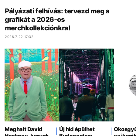
Pályázati felhívás: tervezd meg a
grafikát a 2026-os
merchkollekciónkra!
2026.7.22 17:32
Meghalt David
Új híd épülhet
Okosgyűr
Hockney, korunk
Budapesten:
az ikonik