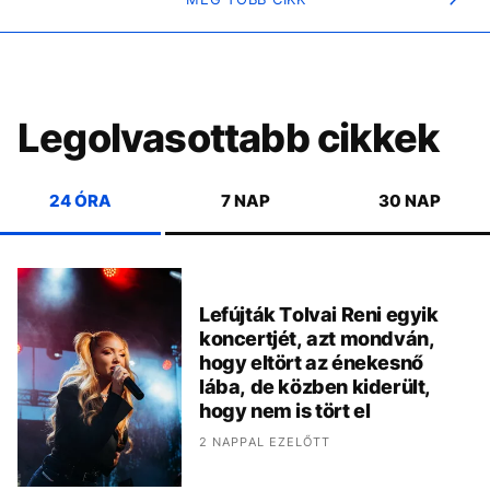
Legolvasottabb cikkek
24 ÓRA
7 NAP
30 NAP
Lefújták Tolvai Reni egyik
koncertjét, azt mondván,
hogy eltört az énekesnő
lába, de közben kiderült,
hogy nem is tört el
2 NAPPAL EZELŐTT