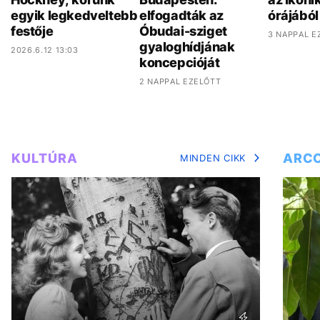
egyik legkedveltebb
elfogadták az
órájából
festője
Óbudai-sziget
3 NAPPAL E
gyaloghídjának
2026.6.12 13:03
koncepcióját
2 NAPPAL EZELŐTT
KULTÚRA
ARC
MINDEN CIKK