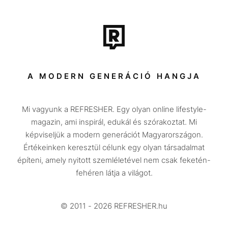
Film + sorozat
Tech-Tudomány
Sport
Társadalom
A MODERN GENERÁCIÓ HANGJA
Közélet
Mi vagyunk a REFRESHER. Egy olyan online lifestyle-
Utazás
magazin, ami inspirál, edukál és szórakoztat. Mi
Életmód
képviseljük a modern generációt Magyarországon.
Értékeinken keresztül célunk egy olyan társadalmat
Design
építeni, amely nyitott szemléletével nem csak feketén-
Beszélgetések
fehéren látja a világot.
Arcok
© 2011 - 2026 REFRESHER.hu
Videó