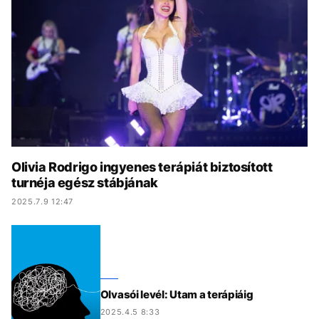
KÖZÉLET
UTAZÁS
ÉLETMÓD
DESIGN
BESZÉLGETÉSEK
ARCOK
VIDEÓ
TÖRTÉNETEK
GASZTRO
Olivia Rodrigo ingyenes terápiát biztosított
turnéja egész stábjának
2025.7.9 12:47
Olvasói levél: Utam a terápiáig
2025.4.5 8:33