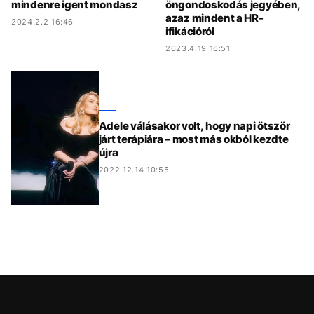
mindenre igent mondasz
öngondoskodás jegyében,
azaz mindent a HR-
2024.2.2 16:46
ifikációról
2023.4.19 16:51
Adele válásakor volt, hogy napi ötször
járt terápiára – most más okból kezdte
újra
2022.12.14 10:55