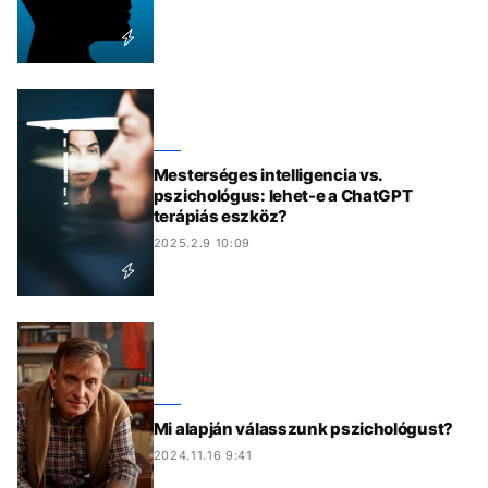
Mesterséges intelligencia vs.
pszichológus: lehet-e a ChatGPT
terápiás eszköz?
2025.2.9 10:09
Mi alapján válasszunk pszichológust?
2024.11.16 9:41