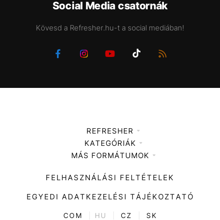
Social Media csatornák
Kövesd a Refresher.hu-t a social mediában!
REFRESHER
KATEGÓRIÁK
Médiaajánlat
MÁS FORMÁTUMOK
Zene
Impresszum
Kiemelt tartalmak
Divat
FELHASZNÁLÁSI FELTÉTELEK
Videó
Kultúra
EGYEDI ADATKEZELÉSI TÁJÉKOZTATÓ
Kvíz
ENTR
COM
|
HU
|
CZ
|
SK