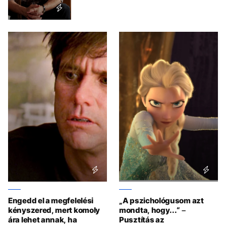
Engedd el a megfelelési
„A pszichológusom azt
kényszered, mert komoly
mondta, hogy...“ –
ára lehet annak, ha
Pusztítás az