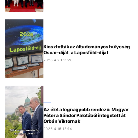
Kiosztották az áltudományos hülyeség
Oscar-díját, a Laposföld-díjat
2026.4.23 11:26
Az élet a legnagyobb rendező: Magyar
Péter a Sándor Palotából integetett át
Orbán Viktornak
2026.4.15 13:14