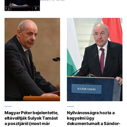
Magyar Péter bejelentette,
Nyilvánosságra hozta a
eltávolítják Sulyok Tamást
kegyelmi ügy
a posztjáról (most már
dokumentumait a Sándor-