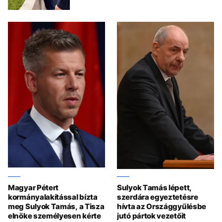
Magyar Pétert
Sulyok Tamás lépett,
kormányalakítással bízta
szerdára egyeztetésre
meg Sulyok Tamás, a Tisza
hívta az Országgyűlésbe
elnöke személyesen kérte
jutó pártok vezetőit