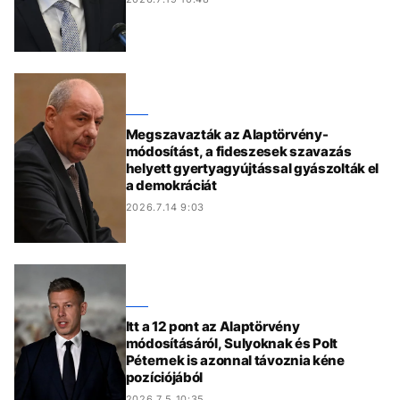
Megszavazták az Alaptörvény-
módosítást, a fideszesek szavazás
helyett gyertyagyújtással gyászolták el
a demokráciát
2026.7.14 9:03
Itt a 12 pont az Alaptörvény
módosításáról, Sulyoknak és Polt
Péternek is azonnal távoznia kéne
pozíciójából
2026.7.5 10:35