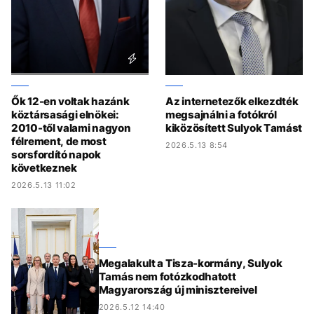
Ők 12-en voltak hazánk
Az internetezők elkezdték
köztársasági elnökei:
megsajnálni a fotókról
2010-től valami nagyon
kiközösített Sulyok Tamást
félrement, de most
2026.5.13 8:54
sorsfordító napok
következnek
2026.5.13 11:02
Megalakult a Tisza-kormány, Sulyok
Tamás nem fotózkodhatott
Magyarország új minisztereivel
2026.5.12 14:40