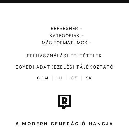
REFRESHER
KATEGÓRIÁK
Médiaajánlat
MÁS FORMÁTUMOK
Zene
Impresszum
Kiemelt tartalmak
Divat
FELHASZNÁLÁSI FELTÉTELEK
Videó
Kultúra
EGYEDI ADATKEZELÉSI TÁJÉKOZTATÓ
Kvíz
ENTR
COM
|
HU
|
CZ
|
SK
Film + sorozat
Tech-Tudomány
Sport
Társadalom
A MODERN GENERÁCIÓ HANGJA