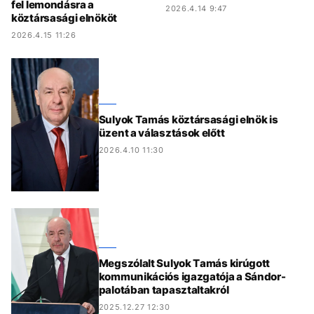
fel lemondásra a
2026.4.14 9:47
köztársasági elnököt
2026.4.15 11:26
Sulyok Tamás köztársasági elnök is
üzent a választások előtt
2026.4.10 11:30
Megszólalt Sulyok Tamás kirúgott
kommunikációs igazgatója a Sándor-
palotában tapasztaltakról
2025.12.27 12:30