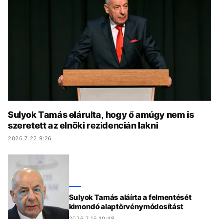
KÖZÉLET
UTAZÁS
ÉLETMÓD
DESIGN
BESZÉLGETÉSEK
ARCOK
VIDEÓ
TÖRTÉNETEK
GASZTRO
Sulyok Tamás elárulta, hogy ő amúgy nem is
szeretett az elnöki rezidencián lakni
2026.7.22 9:26
Sulyok Tamás aláírta a felmentését
kimondó alaptörvénymódosítást
2026.7.19 10:48