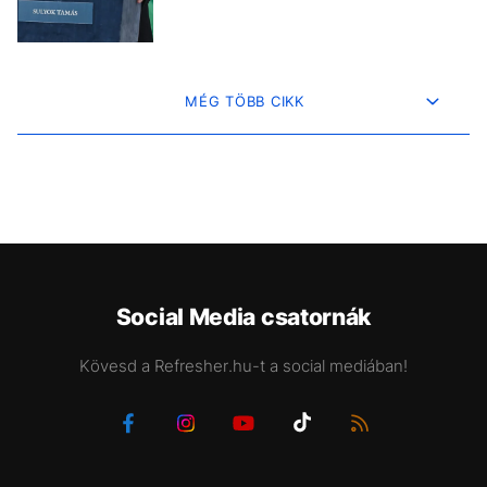
MÉG TÖBB CIKK
Social Media csatornák
Kövesd a Refresher.hu-t a social mediában!