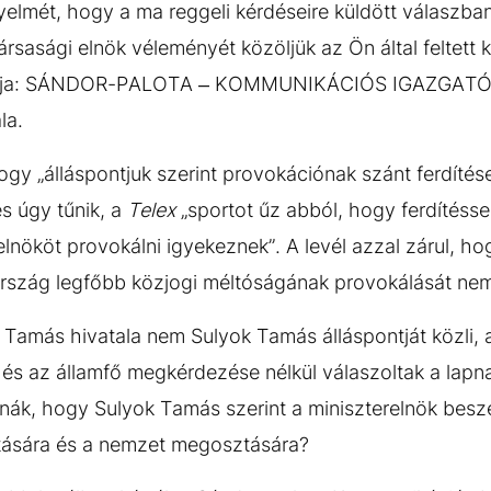
igyelmét, hogy a ma reggeli kérdéseire küldött válaszb
ársasági elnök véleményét közöljük az Ön által feltett
shatja: SÁNDOR-PALOTA – KOMMUNIKÁCIÓS IGAZGATÓSÁ
ala.
hogy „álláspontjuk szerint provokációnak szánt ferdíté
és úgy tűnik, a
Telex
„sportot űz abból, hogy ferdítéss
elnököt provokálni igyekeznek”. A levél azzal zárul, h
ország legfőbb közjogi méltóságának provokálását nem 
Tamás hivatala nem Sulyok Tamás álláspontját közli, a
 és az államfő megkérdezése nélkül válaszoltak a lapn
nák, hogy Sulyok Tamás szerint a miniszterelnök bes
tására és a nemzet megosztására?