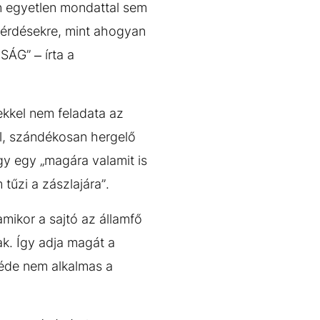
an egyetlen mondattal sem
 kérdésekre, mint ahogyan
G” – írta a
sekkel nem feladata az
el, szándékosan hergelő
ogy egy „magára valamit is
tűzi a zászlajára”.
mikor a sajtó az államfő
ak. Így adja magát a
zéde nem alkalmas a