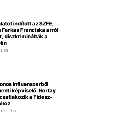
latot indított az SZFE,
 Farkas Franciska arról
t, diszkriminálták a
lin
 -KOR
nos influenszerből
enti képviselő: Hortay
 csatlakozik a Fidesz-
óhoz
 EZELŐTT