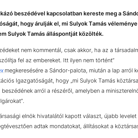
oskázó beszédével kapcsolatban kereste meg a Sánd
ágát, hogy árulják el, mi Sulyok Tamás véleménye a
nem Sulyok Tamás álláspontját közölték.
eszédeket nem kommentál, csak akkor, ha az a társada
lítja fel az embereket. Itt ilyen nem történt”
ex
megkeresésére a Sándor-palota, miután a lap arról 
ciós Igazgatóságát, hogy „mi Sulyok Tamás köztársa
 beszédének arról a részéről, amelyben a miniszterelnö
lgárokat”.
ársasági elnök hivatalától kapott választ, újabb levele
gtévesztően adtak mondatokat, állításokat a köztársas