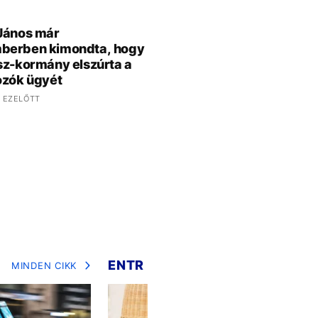
János már
berben kimondta, hogy
sz-kormány elszúrta a
ozók ügyét
 EZELŐTT
ENTR
MINDEN CIKK
MIN