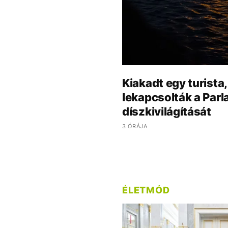
Kiakadt egy turista
lekapcsolták a Par
díszkivilágítását
3 ÓRÁJA
ÉLETMÓD