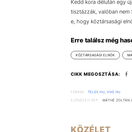
Kedd kora délután egy ú
tisztázzák, valóban nem 
e, hogy köztársasági eln
Erre találsz még has
KÖZTÁRSASÁGI ELNÖK
MA
CIKK MEGOSZTÁSA:
FORRÁS
TELEX.HU
,
HVG.HU
ELŐNÉZETI KÉP:
MÁTHÉ ZOLTÁN /
KÖZÉLET