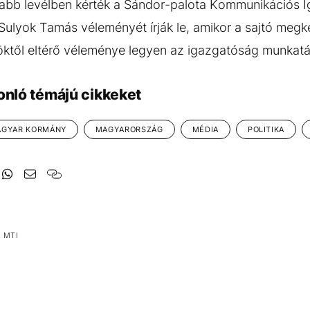
jabb levélben kérték a Sándor-palota Kommunikációs 
Sulyok Tamás véleményét írják le, amikor a sajtó megke
öktől eltérő véleménye legyen az igazgatóság munkatá
onló témájú cikkeket
GYAR KORMÁNY
MAGYARORSZÁG
MÉDIA
POLITIKA
 MTI