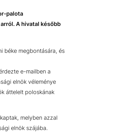
or-palota
rról. A hivatal később
lmi béke megbontására, és
kérdezte e-mailben a
sági elnök véleménye
k áttelelt poloskának
t kaptak, melyben azzal
ági elnök szájába.