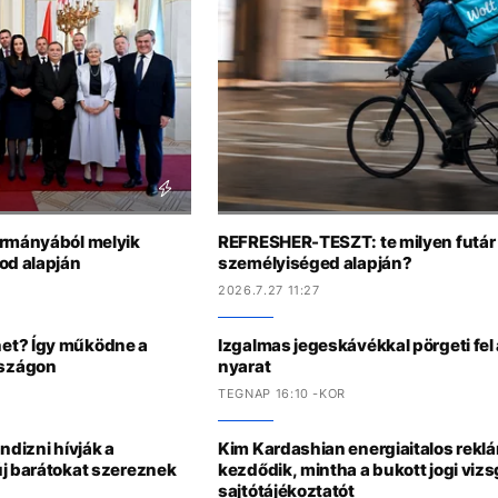
ormányából melyik
REFRESHER-TESZT: te milyen futár 
od alapján
személyiséged alapján?
2026.7.27 11:27
et? Így működne a
Izgalmas jegeskávékkal pörgeti fel
rszágon
nyarat
TEGNAP 16:10 -KOR
ndizni hívják a
Kim Kardashian energiaitalos rekl
új barátokat szereznek
kezdődik, mintha a bukott jogi vizs
sajtótájékoztatót