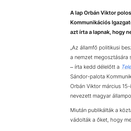
EGYÉB FORMÁTUMOK
REFRESHER
Kiemelt tartalmak
Videó
Kvíz
Médiaajánlat
Impresszum
A lap Orbán Viktor pol
Kommunikációs Igazgatós
azt írta a lapnak, hogy 
„Az államfő politikusi b
a nemzet megosztására szó
– írta kedd délelőtt a
Tel
Sándor-palota Kommuniká
Orbán Viktor március 15-i
nevezett magyar állampo
Miután publikálták a közt
vádolták a őket, hogy me