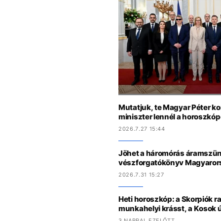
Mutatjuk, te Magyar Péter k
miniszter lennél a horoszkóp
2026.7.27 15:44
Jöhet a háromórás áramszün
vészforgatókönyv Magyaro
2026.7.31 15:27
Heti horoszkóp: a Skorpiók ra
munkahelyi krásst, a Kosok 
3 NAPPAL EZELŐTT