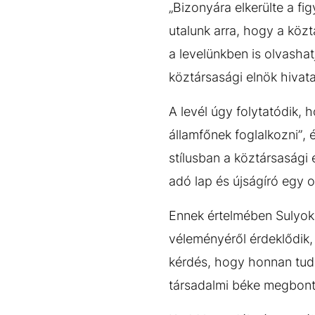
„Bizonyára elkerülte a f
utalunk arra, hogy a közt
a levelünkben is olva
köztársasági elnök hivat
A levél úgy folytatódik, 
államfőnek foglalkozni”, 
stílusban a köztársasági 
adó lap és újságíró egy 
Ennek értelmében Sulyok 
véleményéről érdeklődik,
kérdés, hogy honnan tud
társadalmi béke megbon