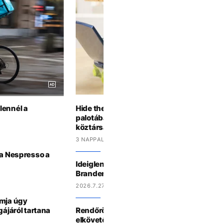
lennél a
Hide the Pain Harold és Palvin Barbi a Sá
palotában? A Guardian is felfigyelt a mag
köztársaságielnök-castingjára
3 NAPPAL EZELŐTT
 a Nespresso a
Ideiglenesen szivárványszínűre festetté
Brandenburgi kaput a berlini terrortáma
2026.7.27 11:39
ámja úgy
gájáról tartana
Rendőrök lőtték le a berlini Pride elleni t
elkövetőjét