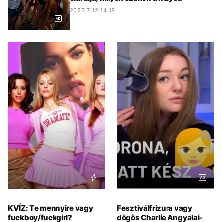
2023.7.12 14:18
KVÍZ: Te mennyire vagy
Fesztiválfrizura vagy
fuckboy/fuckgirl?
dögös Charlie Angyalai-