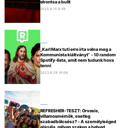
elrontsa a bulit
2025.8.15 8:59
„Karl Marx tuti erre írta volna meg a
Kommunista kiáltványt“ – 10 random
Spotify-lista, amit nem tudunk hova
tenni
2023.8.29 16:08
REFRESHER-TESZT: Orvosis,
villamosmérnök, esetleg
szabadbölcsész? – A személyiséged
elárulja, milyen szakon a helyed