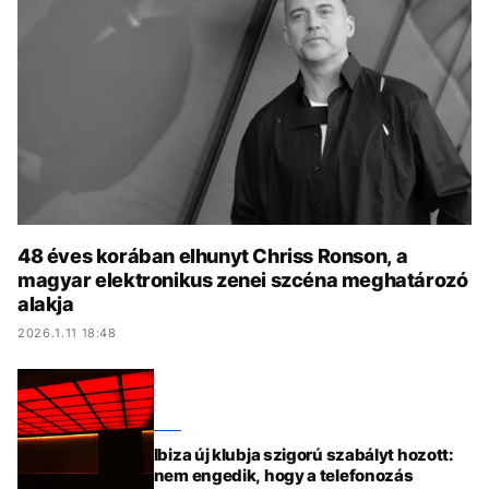
KÖZÉLET
UTAZÁS
ÉLETMÓD
DESIGN
BESZÉLGETÉSEK
ARCOK
VIDEÓ
TÖRTÉNETEK
GASZTRO
48 éves korában elhunyt Chriss Ronson, a
magyar elektronikus zenei szcéna meghatározó
alakja
2026.1.11 18:48
Ibiza új klubja szigorú szabályt hozott:
nem engedik, hogy a telefonozás