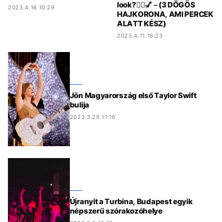
look?💇‍♀️💅 – (3 DÖGÖS
2023.4.16 10:29
HAJKORONA, AMI PERCEK
ALATT KÉSZ)
2023.4.11 16:23
Jön Magyarország első Taylor Swift
bulija
2023.3.29 11:16
Újranyit a Turbina, Budapest egyik
népszerű szórakozóhelye