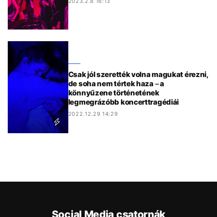
2023.2.8 16:13
Csak jól szerették volna magukat érezni,
de soha nem tértek haza – a
könnyűzene történetének
legmegrázóbb koncerttragédiái
2022.12.29 14:29
Social Media csatornák