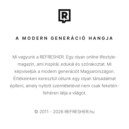
Film + sorozat
Tech-Tudomány
Sport
Társadalom
A MODERN GENERÁCIÓ HANGJA
Közélet
Mi vagyunk a REFRESHER. Egy olyan online lifestyle-
Utazás
magazin, ami inspirál, edukál és szórakoztat. Mi
Életmód
képviseljük a modern generációt Magyarországon.
Értékeinken keresztül célunk egy olyan társadalmat
Design
építeni, amely nyitott szemléletével nem csak feketén-
Beszélgetések
fehéren látja a világot.
Arcok
© 2011 - 2026 REFRESHER.hu
Videó
Történetek