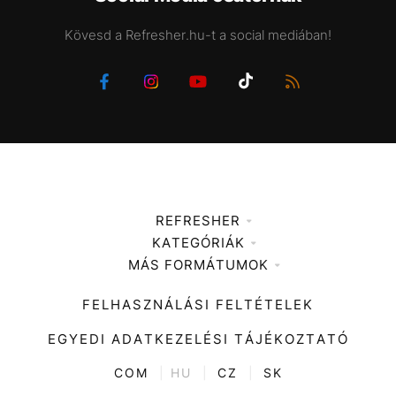
Kövesd a Refresher.hu-t a social mediában!
REFRESHER
KATEGÓRIÁK
Médiaajánlat
MÁS FORMÁTUMOK
Zene
Impresszum
Kiemelt tartalmak
Divat
FELHASZNÁLÁSI FELTÉTELEK
Videó
Kultúra
EGYEDI ADATKEZELÉSI TÁJÉKOZTATÓ
Kvíz
ENTR
COM
|
HU
|
CZ
|
SK