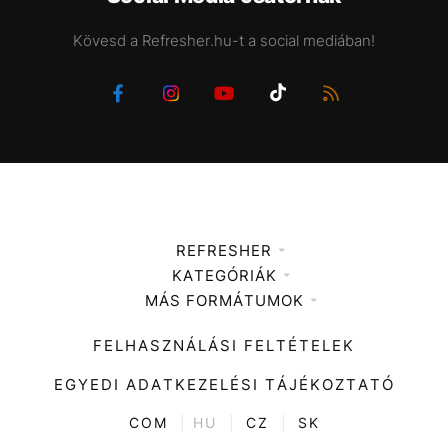
Kövesd a Refresher.hu-t a social mediában!
REFRESHER
KATEGÓRIÁK
Médiaajánlat
MÁS FORMÁTUMOK
Zene
Impresszum
Kiemelt tartalmak
Divat
FELHASZNÁLÁSI FELTÉTELEK
Videó
Kultúra
EGYEDI ADATKEZELÉSI TÁJÉKOZTATÓ
Kvíz
ENTR
COM
|
HU
|
CZ
|
SK