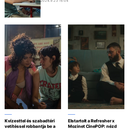
2024.9.23 16:04
Kvízesttel és szabadtéri
Elstartolt a Refresher x
vetítéssel robbantja be a
Mozinet CinePOP: nézd