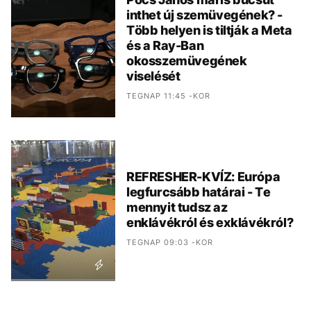
inthet új szemüvegének? -
Több helyen is tiltják a Meta
és a Ray-Ban
okosszemüvegének
viselését
TEGNAP 11:45 -KOR
REFRESHER-KVÍZ: Európa
legfurcsább határai - Te
mennyit tudsz az
enklávékról és exklávékról?
TEGNAP 09:03 -KOR