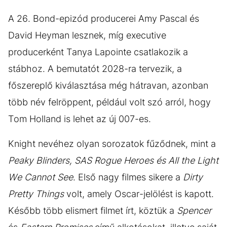
A 26. Bond-epizód producerei Amy Pascal és
David Heyman lesznek, míg executive
producerként Tanya Lapointe csatlakozik a
stábhoz. A bemutatót 2028-ra tervezik, a
főszereplő kiválasztása még hátravan, azonban
több név felröppent, például volt szó arról, hogy
Tom Holland is lehet az új 007-es.
Knight nevéhez olyan sorozatok fűződnek, mint a
Peaky Blinders, SAS Rogue Heroes és All the Light
We Cannot See
. Első nagy filmes sikere a
Dirty
Pretty Things
volt, amely Oscar-jelölést is kapott.
Később több elismert filmet írt, köztük a
Spencer