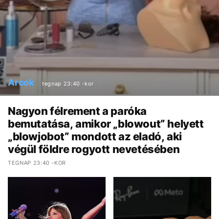
Arcok
tegnap 23:40 -kor
Nagyon félrement a paróka
bemutatása, amikor „blowout” helyett
„blowjobot” mondott az eladó, aki
végül földre rogyott nevetésében
TEGNAP 23:40 -KOR