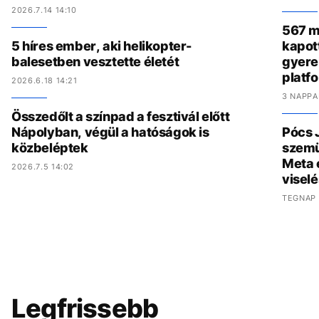
2026.7.14 14:10
567 mi
5 híres ember, aki helikopter-
kapot
balesetben vesztette életét
gyere
platf
2026.6.18 14:21
3 NAPPA
Összedőlt a színpad a fesztivál előtt
Nápolyban, végül a hatóságok is
Pócs J
közbeléptek
szemü
Meta 
2026.7.5 14:02
viselé
TEGNAP 
Legfrissebb