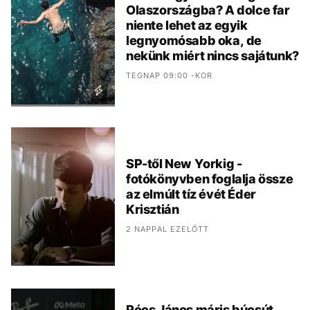
Olaszországba? A dolce far
niente lehet az egyik
legnyomósabb oka, de
nekünk miért nincs sajátunk?
TEGNAP 09:00 -KOR
SP-től New Yorkig -
fotókönyvben foglalja össze
az elmúlt tíz évét Éder
Krisztián
2 NAPPAL EZELŐTT
Pócs János máris búcsút