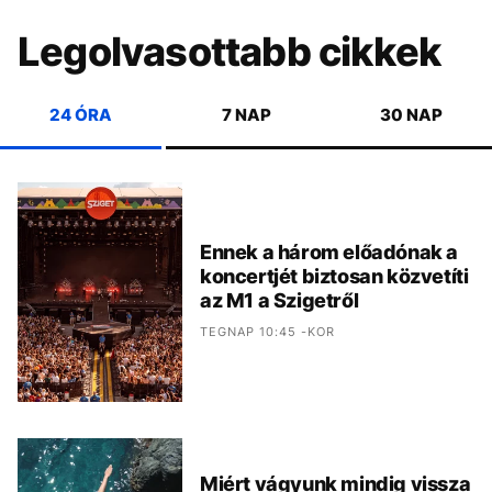
Legolvasottabb cikkek
24 ÓRA
7 NAP
30 NAP
Ennek a három előadónak a
koncertjét biztosan közvetíti
az M1 a Szigetről
TEGNAP 10:45 -KOR
Miért vágyunk mindig vissza