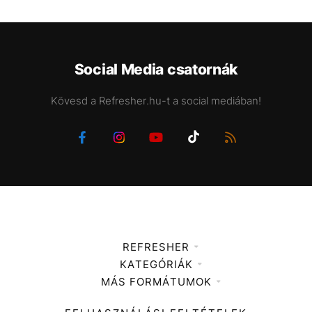
Social Media csatornák
Kövesd a Refresher.hu-t a social mediában!
REFRESHER
KATEGÓRIÁK
Médiaajánlat
MÁS FORMÁTUMOK
Zene
Impresszum
Kiemelt tartalmak
Divat