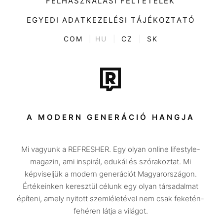
FELHASZNÁLÁSI FELTÉTELEK
Videó
Kultúra
EGYEDI ADATKEZELÉSI TÁJÉKOZTATÓ
Kvíz
ENTR
COM
|
HU
|
CZ
|
SK
Film + sorozat
Tech-Tudomány
Sport
Társadalom
A MODERN GENERÁCIÓ HANGJA
Közélet
Mi vagyunk a REFRESHER. Egy olyan online lifestyle-
Utazás
magazin, ami inspirál, edukál és szórakoztat. Mi
Életmód
képviseljük a modern generációt Magyarországon.
Értékeinken keresztül célunk egy olyan társadalmat
Design
építeni, amely nyitott szemléletével nem csak feketén-
Beszélgetések
fehéren látja a világot.