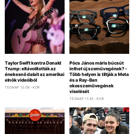
Taylor Swift kontra Donald
Pócs János máris búcsút
Trump: eltávolították az
inthet új szemüvegének? -
énekesnő dalait az amerikai
Több helyen is tiltják a Meta
elnök videóiból
és a Ray-Ban
okosszemüvegének
TEGNAP 13:09 -KOR
viselését
TEGNAP 11:45 -KOR