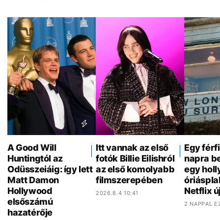
A Good Will
Itt vannak az első
Egy férf
Huntingtól az
fotók Billie Eilishról
napra be
Odüsszeiáig: így lett
az első komolyabb
egy hol
Matt Damon
filmszerepében
óriáspla
Hollywood
Netflix ú
2026.8.4 10:41
elsőszámú
2 NAPPAL E
hazatérője