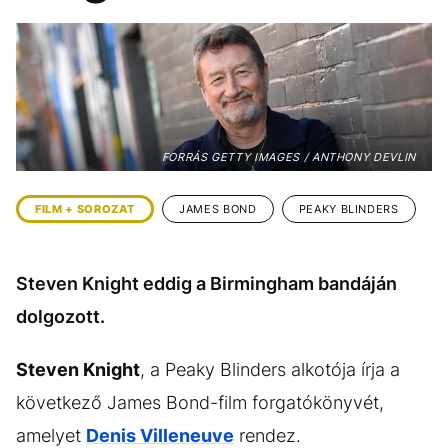
KÖZÉLET
UTAZÁS
ÉLETMÓD
DESIGN
BESZÉLGETÉSEK
ARCOK
VIDEÓ
TÖRTÉNETEK
FORRÁS GETTY IMAGES / ANTHONY DEVLIN
GASZTRO
FILM + SOROZAT
JAMES BOND
PEAKY BLINDERS
Steven Knight eddig a Birmingham bandáján
dolgozott.
Steven Knight
, a Peaky Blinders alkotója írja a
következő James Bond-film forgatókönyvét,
amelyet
Denis Villeneuve
rendez.