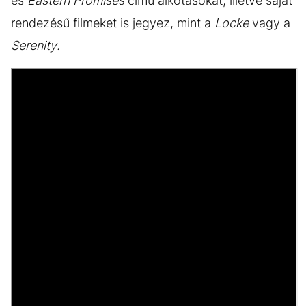
és
Eastern Promises
című alkotásokat, illetve saját
rendezésű filmeket is jegyez, mint a
Locke
vagy a
Serenity.