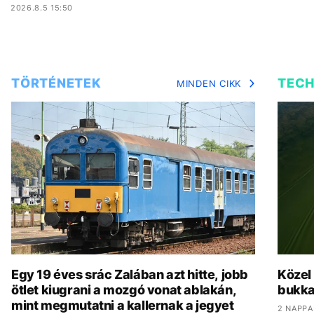
2026.8.5 15:50
TÖRTÉNETEK
TEC
MINDEN CIKK
Egy 19 éves srác Zalában azt hitte, jobb
Közel
ötlet kiugrani a mozgó vonat ablakán,
bukka
mint megmutatni a kallernak a jegyet
2 NAPPA