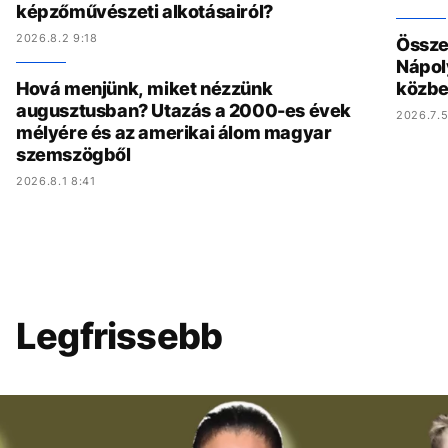
képzőművészeti alkotásairól?
2026.8.2 9:18
Összed
Nápol
Hová menjünk, miket nézzünk
közbe
augusztusban? Utazás a 2000-es évek
2026.7.5
mélyére és az amerikai álom magyar
szemszögből
2026.8.1 8:41
Legfrissebb