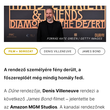
KÖZÉLET
UTAZÁS
ÉLETMÓD
DESIGN
BESZÉLGETÉSEK
ARCOK
VIDEÓ
TÖRTÉNETEK
FORRÁS KATE GREEN / GETTY IMAGES
GASZTRO
FILM + SOROZAT
DENIS VILLENEUVE
JAMES BOND
A rendező személyére fény derült, a
főszereplőét még mindig homály fedi.
A
Dűne
rendezője,
Denis Villeneuve
rendezi a
következő
James Bond-
filmet – jelentette be
az
Amazon MGM Studios
. A kanadai rendezőnek