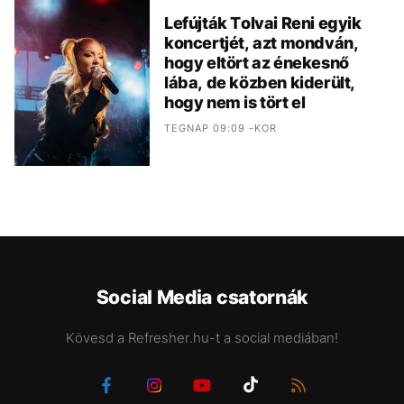
Lefújták Tolvai Reni egyik
koncertjét, azt mondván,
hogy eltört az énekesnő
lába, de közben kiderült,
hogy nem is tört el
TEGNAP 09:09 -KOR
Social Media csatornák
Kövesd a Refresher.hu-t a social mediában!