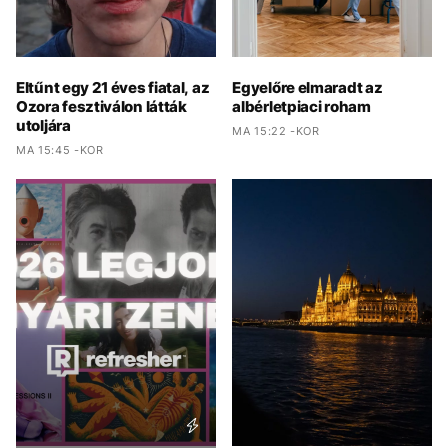
Eltűnt egy 21 éves fiatal, az
Egyelőre elmaradt az
Ozora fesztiválon látták
albérletpiaci roham
utoljára
MA 15:22 -KOR
MA 15:45 -KOR