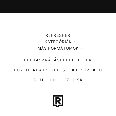
REFRESHER
KATEGÓRIÁK
Médiaajánlat
MÁS FORMÁTUMOK
Zene
Impresszum
Kiemelt tartalmak
Divat
FELHASZNÁLÁSI FELTÉTELEK
Videó
Kultúra
EGYEDI ADATKEZELÉSI TÁJÉKOZTATÓ
Kvíz
ENTR
COM
|
HU
|
CZ
|
SK
Film + sorozat
Tech-Tudomány
Sport