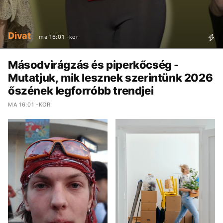
Divat
ma 16:01 -kor
Másodvirágzás és piperkőcség -
Mutatjuk, mik lesznek szerintünk 2026
őszének legforróbb trendjei
MA 16:01 -KOR