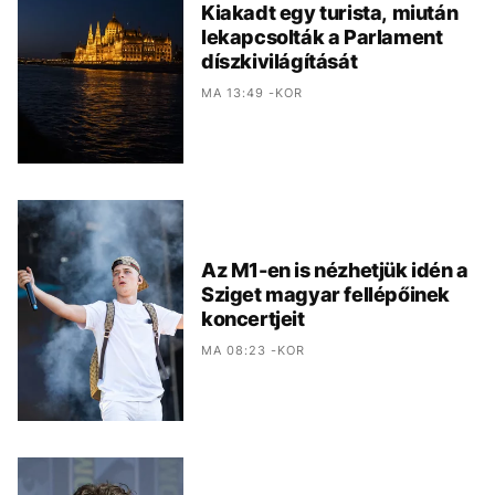
Kiakadt egy turista, miután
lekapcsolták a Parlament
díszkivilágítását
MA 13:49 -KOR
Az M1-en is nézhetjük idén a
Sziget magyar fellépőinek
koncertjeit
MA 08:23 -KOR