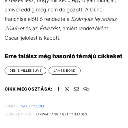
érdekes lesz, hogy mit kezd egy olyan műfajjal,
amivel eddig még nem dolgozott. A Dűne-
franchise előtt ő rendezte a
Szárnyas fejvadász
2049-et
és az
Érkezést,
amiért rendezőként
Oscar-jelölést is kapott.
Erre találsz még hasonló témájú cikkeket
DENIS VILLENEUVE
JAMES BOND
CIKK MEGOSZTÁSA:
FORRÁS
VARIETY.COM
ELŐNÉZETI KÉP:
KARWAI TANG / GETTY IMAGES