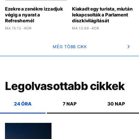
Ezekre a zenékre izzadjuk
Kiakadt egy turista, miután
végig a nyarat a
lekapcsolták a Parlament
Refreshernél
díszkivilágítását
MA 15:12 -KOR
MA 13:49 -KOR
MÉG TÖBB CIKK
Legolvasottabb cikkek
24 ÓRA
7 NAP
30 NAP