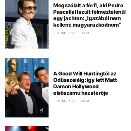
Megszólalt a férfi, aki Pedro
Pascallal lazult félmeztelenül
egy jachton: „Igazából nem
kellene magyarázkodnom“
TEGNAP 15:30 -KOR
A Good Will Huntingtól az
Odüsszeiáig: így lett Matt
Damon Hollywood
elsőszámú hazatérője
TEGNAP 15:50 -KOR