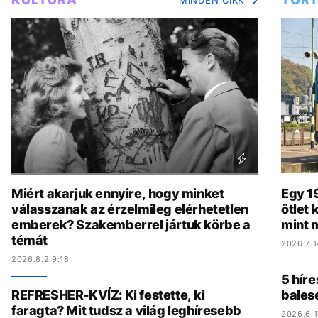
Miért akarjuk ennyire, hogy minket
Egy 19
válasszanak az érzelmileg elérhetetlen
ötlet
emberek? Szakemberrel jártuk körbe a
mint 
témát
2026.7.1
2026.8.2 9:18
5 híre
REFRESHER-KVÍZ: Ki festette, ki
bales
faragta? Mit tudsz a világ leghíresebb
2026.6.1