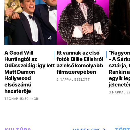
A Good Will
Itt vannak az első
"Nagyon 
Huntingtól az
fotók Billie Eilishról
- A Sár
Odüsszeiáig: így lett
az első komolyabb
sztárja,
Matt Damon
filmszerepében
Rankin a
Hollywood
egyik l
2 NAPPAL EZELŐTT
elsőszámú
jeleneté
hazatérője
3 NAPPAL E
TEGNAP 15:50 -KOR
KULTÚRA
TÖRT
MINDEN CIKK