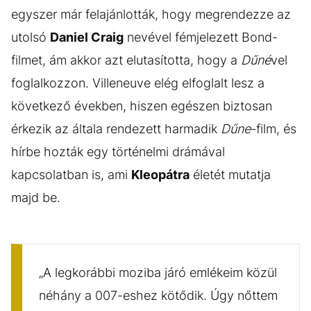
egyszer már felajánlották, hogy megrendezze az
utolsó
Daniel Craig
nevével fémjelezett Bond-
filmet, ám akkor azt elutasította, hogy a
Dűné
vel
foglalkozzon. Villeneuve elég elfoglalt lesz a
következő években, hiszen egészen biztosan
érkezik az általa rendezett harmadik
Dűne
-film, és
hírbe hozták egy történelmi drámával
kapcsolatban is, ami
Kleopátra
életét mutatja
majd be.
„A legkorábbi moziba járó emlékeim közül
néhány a 007-eshez kötődik. Úgy nőttem