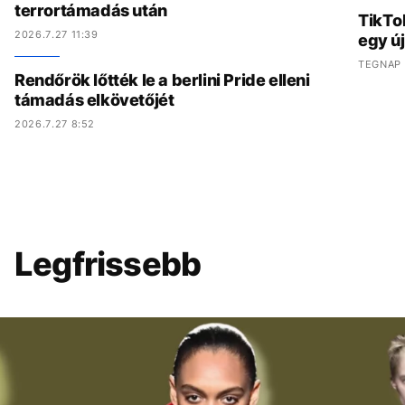
terrortámadás után
TikTo
2026.7.27 11:39
egy ú
TEGNAP 
Rendőrök lőtték le a berlini Pride elleni
támadás elkövetőjét
2026.7.27 8:52
Legfrissebb