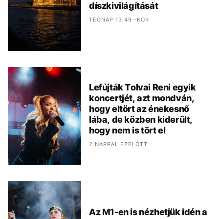
díszkivilágítását
TEGNAP 13:49 -KOR
Lefújták Tolvai Reni egyik
koncertjét, azt mondván,
hogy eltört az énekesnő
lába, de közben kiderült,
hogy nem is tört el
2 NAPPAL EZELŐTT
Az M1-en is nézhetjük idén a