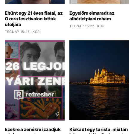
Eltűnt egy 21 éves fiatal, az
Egyelőre elmaradt az
Ozora fesztiválon látták
albérletpiaci roham
utoljára
TEGNAP 15:22 -KOR
TEGNAP 15:45 -KOR
Ezekre a zenékre izzadjuk
Kiakadt egy turista, miután