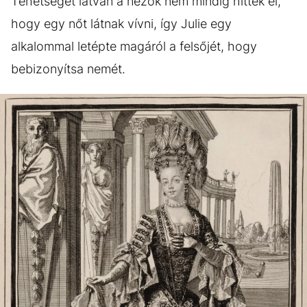
Tehetségét látván a nézők nem mindig hitték el,
hogy egy nőt látnak vívni, így Julie egy
alkalommal letépte magáról a felsőjét, hogy
bebizonyítsa nemét.