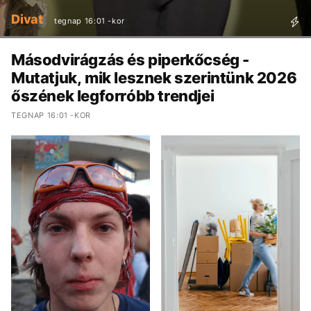
Divat
tegnap 16:01 -kor
Másodvirágzás és piperkőcség -
Mutatjuk, mik lesznek szerintünk 2026
őszének legforróbb trendjei
TEGNAP 16:01 -KOR