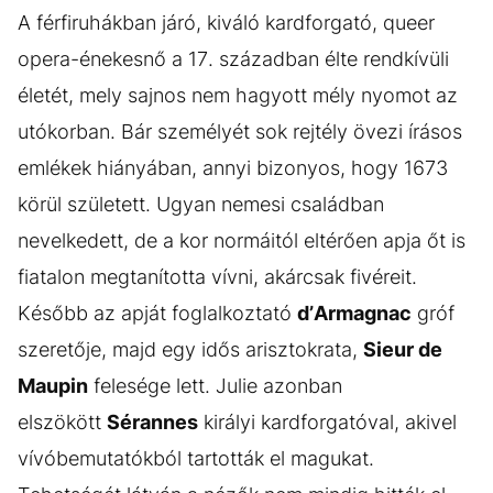
A férfiruhákban járó, kiváló kardforgató, queer
opera-énekesnő a 17. században élte rendkívüli
életét, mely sajnos nem hagyott mély nyomot az
utókorban. Bár személyét sok rejtély övezi írásos
emlékek hiányában, annyi bizonyos, hogy 1673
körül született. Ugyan nemesi családban
nevelkedett, de a kor normáitól eltérően apja őt is
fiatalon megtanította vívni, akárcsak fivéreit.
Később az apját foglalkoztató
d’Armagnac
gróf
szeretője, majd egy idős arisztokrata,
Sieur de
Maupin
felesége lett. Julie azonban
elszökött
Sérannes
királyi kardforgatóval, akivel
vívóbemutatókból tartották el magukat.