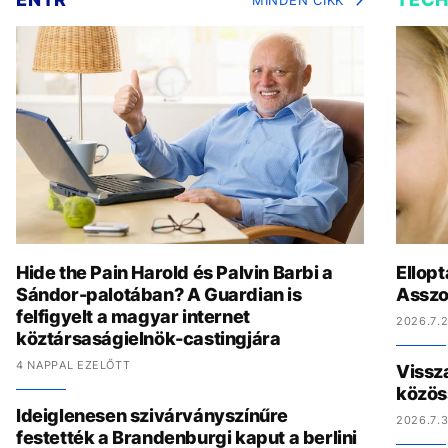
Hide the Pain Harold és Palvin Barbi a
Ellopt
Sándor-palotában? A Guardian is
Asszo
felfigyelt a magyar internet
2026.7.2
köztársaságielnök-castingjára
4 NAPPAL EZELŐTT
Vissz
közös
Ideiglenesen szivárványszínűre
2026.7.3
festették a Brandenburgi kaput a berlini