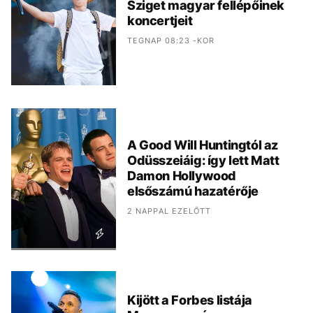
Sziget magyar fellépőinek
koncertjeit
TEGNAP 08:23 -KOR
A Good Will Huntingtól az
Odüsszeiáig: így lett Matt
Damon Hollywood
elsőszámú hazatérője
2 NAPPAL EZELŐTT
Kijött a Forbes listája