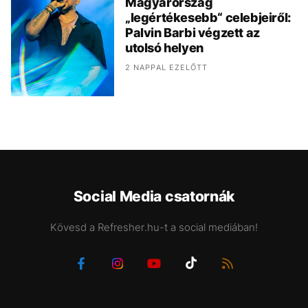
Magyarország
„legértékesebb“ celebjeiről:
Palvin Barbi végzett az
utolsó helyen
2 NAPPAL EZELŐTT
Social Media csatornák
Kövesd a Refresher.hu-t a social mediában!