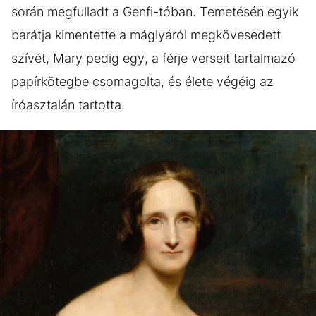
során megfulladt a Genfi-tóban. Temetésén egyik
barátja kimentette a máglyáról megkövesedett
szívét, Mary pedig egy, a férje verseit tartalmazó
papírkötegbe csomagolta, és élete végéig az
íróasztalán tartotta.