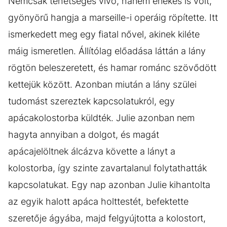
Nemcsak tehetséges vívó, hanem énekes is volt,
gyönyörű hangja a marseille-i operáig röpítette. Itt
ismerkedett meg egy fiatal nővel, akinek kiléte
máig ismeretlen. Állítólag előadása láttán a lány
rögtön beleszeretett, és hamar románc szövődött
kettejük között. Azonban miután a lány szülei
tudomást szereztek kapcsolatukról, egy
apácakolostorba küldték. Julie azonban nem
hagyta annyiban a dolgot, és magát
apácajelöltnek álcázva követte a lányt a
kolostorba, így szinte zavartalanul folytathatták
kapcsolatukat. Egy nap azonban Julie kihantolta
az egyik halott apáca holttestét, befektette
szeretője ágyába, majd felgyújtotta a kolostort,