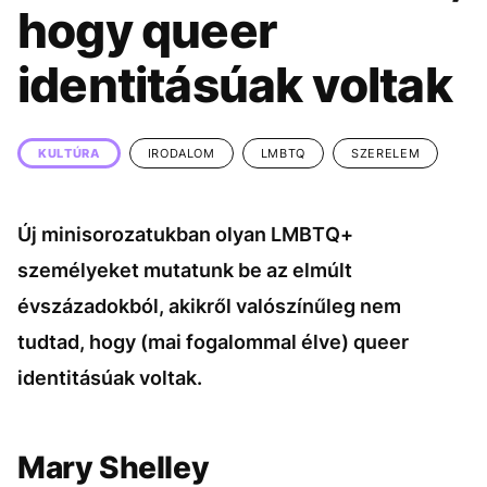
KÖZÉLET
UTAZÁS
hogy queer
ÉLETMÓD
DESIGN
identitásúak voltak
BESZÉLGETÉSEK
ARCOK
VIDEÓ
TÖRTÉNETEK
KULTÚRA
IRODALOM
LMBTQ
SZERELEM
GASZTRO
Új minisorozatukban olyan LMBTQ+
személyeket mutatunk be az elmúlt
évszázadokból, akikről valószínűleg nem
tudtad, hogy (mai fogalommal élve) queer
identitásúak voltak.
Mary Shelley