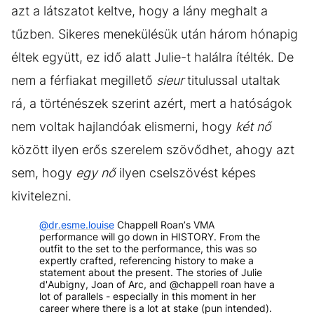
azt a látszatot keltve, hogy a lány meghalt a
tűzben. Sikeres menekülésük után három hónapig
éltek együtt, ez idő alatt Julie-t halálra ítélték. De
nem a férfiakat megillető
sieur
titulussal utaltak
rá, a történészek szerint azért, mert a hatóságok
nem voltak hajlandóak elismerni, hogy
két nő
között ilyen erős szerelem szövődhet, ahogy azt
sem, hogy
egy nő
ilyen cselszövést képes
kivitelezni.
@dr.esme.louise
Chappell Roan’s VMA
performance will go down in HISTORY. From the
outfit to the set to the performance, this was so
expertly crafted, referencing history to make a
statement about the present. The stories of Julie
d'Aubigny, Joan of Arc, and @chappell roan have a
lot of parallels - especially in this moment in her
career where there is a lot at stake (pun intended).