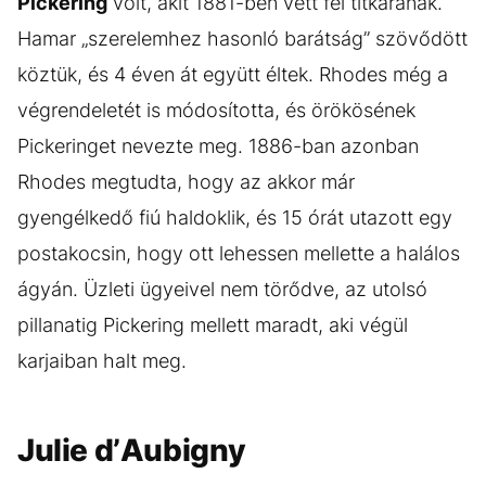
Pickering
volt, akit 1881-ben vett fel titkárának.
Hamar „szerelemhez hasonló barátság” szövődött
köztük, és 4 éven át együtt éltek. Rhodes még a
végrendeletét is módosította, és örökösének
Pickeringet nevezte meg. 1886-ban azonban
Rhodes megtudta, hogy az akkor már
gyengélkedő fiú haldoklik, és 15 órát utazott egy
postakocsin, hogy ott lehessen mellette a halálos
ágyán. Üzleti ügyeivel nem törődve, az utolsó
pillanatig Pickering mellett maradt, aki végül
karjaiban halt meg.
Julie d’Aubigny