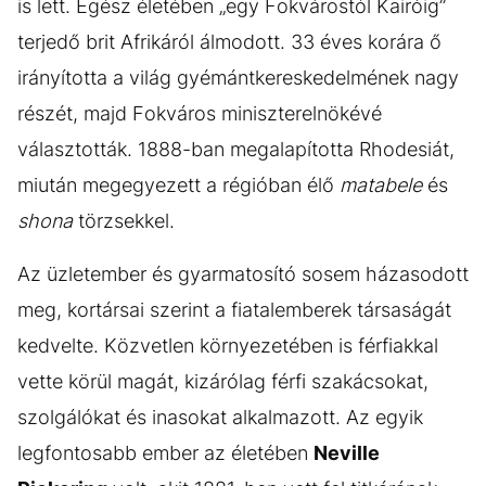
is lett. Egész életében „egy Fokvárostól Kairóig”
terjedő brit Afrikáról álmodott. 33 éves korára ő
irányította a világ gyémántkereskedelmének nagy
részét, majd Fokváros miniszterelnökévé
választották. 1888-ban megalapította Rhodesiát,
miután megegyezett a régióban élő
matabele
és
shona
törzsekkel.
Az üzletember és gyarmatosító sosem házasodott
meg, kortársai szerint a fiatalemberek társaságát
kedvelte. Közvetlen környezetében is férfiakkal
vette körül magát, kizárólag férfi szakácsokat,
szolgálókat és inasokat alkalmazott. Az egyik
legfontosabb ember az életében
Neville