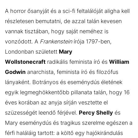
A horror ősanyját és a sci-fi feltalálóját aligha kell
részletesen bemutatni, de azzal talán kevesen
vannak tisztában, hogy saját neméhez is
vonzódott. A
Frankenstein
írója 1797-ben,
Londonban született
Mary
Wollstonecraft
radikális feminista író és
William
Godwin
anarchista, feminista író és filozófus
lányaként. Botrányos és eseménydús életének
egyik legmeghökkentőbb pillanata talán, hogy 16
éves korában az anyja sírján vesztette el
szüzességét leendő férjével.
Percy Shelly
és
Mary eseménydús és tragikus szerelme egészen a
férfi haláláig tartott: a költő egy hajókirándulás