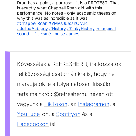
Drag has a point, a purpose - it is a PROTEST. That
is exactly what Chappell Roan did with this
performance. No notes - only academic theses on
why this was as incredible as it was.
#ChappellRoan
#VMAs
#JoanOfArc
#JuliedAubigny
#History
#KinkyHistory
♬ original
sound - Dr. Esmé Louise James
Kövessétek a REFRESHER-t, iratkozzatok
fel közösségi csatornáinkra is, hogy ne
maradjatok le a folyamatosan frissülő
tartalmainkról: @refresherhu néven ott
vagyunk a
TikTokon
, az
Instagramon
, a
YouTube
-on, a
Spotifyon
és a
Facebookon
is!