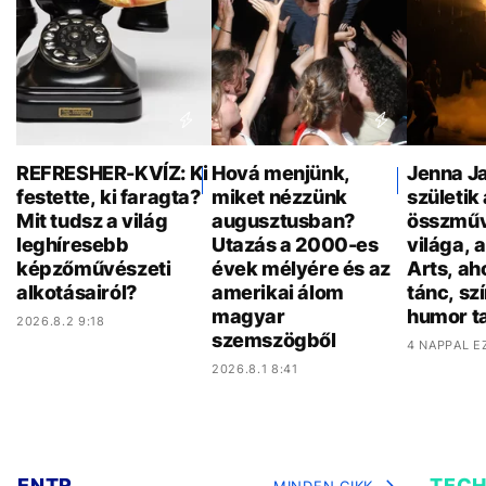
REFRESHER-KVÍZ: Ki
Hová menjünk,
Jenna Ja
festette, ki faragta?
miket nézzünk
születik 
Mit tudsz a világ
augusztusban?
összműv
leghíresebb
Utazás a 2000-es
világa, 
képzőművészeti
évek mélyére és az
Arts, ah
alkotásairól?
amerikai álom
tánc, sz
magyar
humor ta
2026.8.2 9:18
szemszögből
4 NAPPAL E
2026.8.1 8:41
ENTR
TEC
MINDEN CIKK