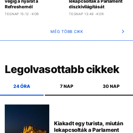
végig a nyarat a
lekapcsolták a Parlament
Refreshernél
díszkivilágítását
TEGNAP 15:12 -KOR
TEGNAP 13:49 -KOR
MÉG TÖBB CIKK
Legolvasottabb cikkek
24 ÓRA
7 NAP
30 NAP
Kiakadt egy turista, miután
lekapcsolták a Parlament