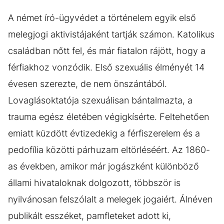
A német író-ügyvédet a történelem egyik első
melegjogi aktivistájaként tartják számon. Katolikus
családban nőtt fel, és már fiatalon rájött, hogy a
férfiakhoz vonzódik. Első szexuális élményét 14
évesen szerezte, de nem önszántából.
Lovaglásoktatója szexuálisan bántalmazta, a
trauma egész életében végigkísérte. Feltehetően
emiatt küzdött évtizedekig a férfiszerelem és a
pedofília közötti párhuzam eltörléséért. Az 1860-
as években, amikor már jogászként különböző
állami hivataloknak dolgozott, többször is
nyilvánosan felszólalt a melegek jogaiért. Álnéven
publikált esszéket, pamfleteket adott ki,