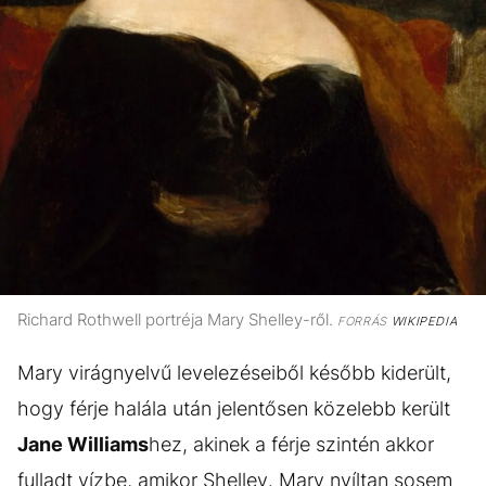
Richard Rothwell portréja Mary Shelley-ről.
FORRÁS
WIKIPEDIA
Mary virágnyelvű levelezéseiből később kiderült,
hogy férje halála után jelentősen közelebb került
Jane Williams
hez, akinek a férje szintén akkor
fulladt vízbe, amikor Shelley. Mary nyíltan sosem