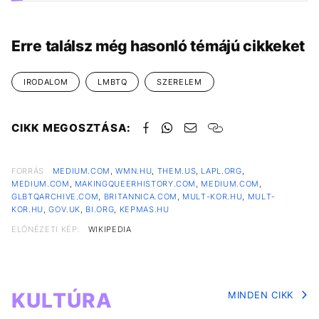
Erre találsz még hasonló témájú cikkeket
IRODALOM
LMBTQ
SZERELEM
CIKK MEGOSZTÁSA:
FORRÁS
MEDIUM.COM
,
WMN.HU
,
THEM.US
,
LAPL.ORG
,
MEDIUM.COM
,
MAKINGQUEERHISTORY.COM
,
MEDIUM.COM
,
GLBTQARCHIVE.COM
,
BRITANNICA.COM
,
MULT-KOR.HU
,
MULT-
KOR.HU
,
GOV.UK
,
BI.ORG
,
KEPMAS.HU
ELŐNÉZETI KÉP:
WIKIPEDIA
KULTÚRA
MINDEN CIKK