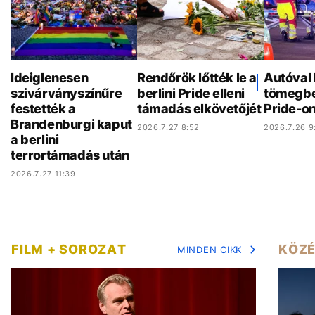
Ideiglenesen
Rendőrök lőtték le a
Autóval 
szivárványszínűre
berlini Pride elleni
tömegbe 
festették a
támadás elkövetőjét
Pride-o
Brandenburgi kaput
2026.7.27 8:52
2026.7.26 9
a berlini
terrortámadás után
2026.7.27 11:39
FILM + SOROZAT
KÖZÉ
MINDEN CIKK