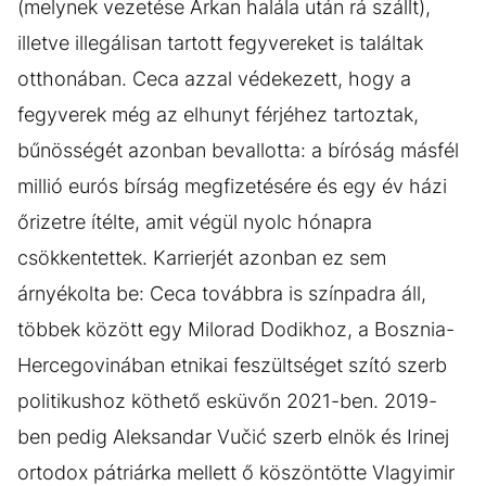
(melynek vezetése Arkan halála után rá szállt),
illetve illegálisan tartott fegyvereket is találtak
otthonában. Ceca azzal védekezett, hogy a
fegyverek még az elhunyt férjéhez tartoztak,
bűnösségét azonban bevallotta: a bíróság másfél
millió eurós bírság megfizetésére és egy év házi
őrizetre ítélte, amit végül nyolc hónapra
csökkentettek. Karrierjét azonban ez sem
árnyékolta be: Ceca továbbra is színpadra áll,
többek között egy Milorad Dodikhoz, a Bosznia-
Hercegovinában etnikai feszültséget szító szerb
politikushoz köthető esküvőn 2021-ben. 2019-
ben pedig Aleksandar Vučić szerb elnök és Irinej
ortodox pátriárka mellett ő köszöntötte Vlagyimir