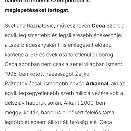
hanem történelmi szempontból is
meglepetéseket tartogat.
Svetlana Ražnatović, művésznevén
Ceca
Szerbia
egyik legismertebb és legsikeresebb énekesnője:
a „szerb édesanyaként” is emlegetett előadó
karrierje a ‘90-es évek óta töretlenül dübörög.
Ceca azonban nem csak a zenei világban ismert:
1995-ben kötött házasságot Željko
Ražnatovićcsal, ismertebb nevén
Arkannal
, aki az
egyik legkegyetlenebb szerb milícia vezére volt a
délszláv háborúk során. Arkant 2000-ben
meggyilkolták; háborús bűnökért felelős társai
legtöbbjét sosem állították bíróság elé. Ceca