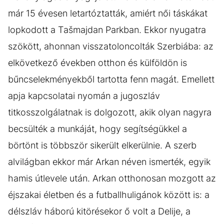
már 15 évesen letartóztatták, amiért női táskákat
lopkodott a Tašmajdan Parkban. Ekkor nyugatra
szökött, ahonnan visszatoloncolták Szerbiába: az
elkövetkező években otthon és külföldön is
bűncselekményekből tartotta fenn magát. Emellett
apja kapcsolatai nyomán a jugoszláv
titkosszolgálatnak is dolgozott, akik olyan nagyra
becsülték a munkáját, hogy segítségükkel a
börtönt is többször sikerült elkerülnie. A szerb
alvilágban ekkor már Arkan néven ismerték, egyik
hamis útlevele után. Arkan otthonosan mozgott az
éjszakai életben és a futballhuligánok között is: a
délszláv háború kitörésekor ő volt a Delije, a