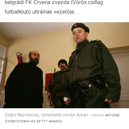
belgrádi FK Crvena zvezda (Vörös csillag
futballklub) ultráinak vezetője.
Zeljko Raznatovic, ismertebb nevén Arkan.
FORRÁS
ANTOINE
GYORI/SYGMA VIA GETTY IMAGES