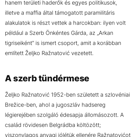
hanem területi haderők és egyes politikusok,
illetve a maffia által támogatott paramilitáris
alakulatok is részt vettek a harcokban: ilyen volt
például a Szerb Önkéntes Gárda, az „Arkan
tigriseiként” is ismert csoport, amit a korábban
említett Željko Ražnatović vezetett.
A szerb tündérmese
Željko Ražnatović 1952-ben született a szlovéniai
Brežice-ben, ahol a jugoszláv hadsereg
légierejében szolgáló édesapja állomásozott. A
család rövidesen Belgrádba költözött;
viszonylagos anyagi jólétük ellenére Ražnatovićot