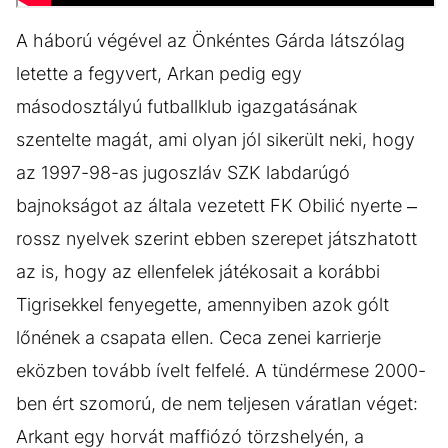
A háború végével az Önkéntes Gárda látszólag
letette a fegyvert, Arkan pedig egy
másodosztályú futballklub igazgatásának
szentelte magát, ami olyan jól sikerült neki, hogy
az 1997-98-as jugoszláv SZK labdarúgó
bajnokságot az általa vezetett FK Obilić nyerte –
rossz nyelvek szerint ebben szerepet játszhatott
az is, hogy az ellenfelek játékosait a korábbi
Tigrisekkel fenyegette, amennyiben azok gólt
lőnének a csapata ellen. Ceca zenei karrierje
eközben tovább ívelt felfelé. A tündérmese 2000-
ben ért szomorú, de nem teljesen váratlan véget:
Arkant egy horvát maffiózó törzshelyén, a