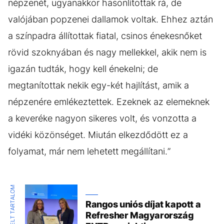
népzenét, ugyanakkor hasonlítottak rá, de
valójában popzenei dallamok voltak. Ehhez aztán
a színpadra állítottak fiatal, csinos énekesnőket
rövid szoknyában és nagy mellekkel, akik nem is
igazán tudták, hogy kell énekelni; de
megtanítottak nekik egy-két hajlítást, amik a
népzenére emlékeztettek. Ezeknek az elemeknek
a keveréke nagyon sikeres volt, és vonzotta a
vidéki közönséget. Miután elkezdődött ez a
folyamat, már nem lehetett megállítani.”
KIEMELT TARTALOM
Rangos uniós díjat kapott a
Refresher Magyarország