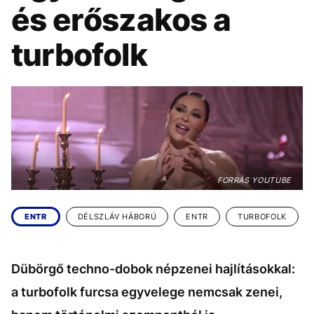
KÖZÉLET
UTAZÁS
és erőszakos a
ÉLETMÓD
DESIGN
turbofolk
BESZÉLGETÉSEK
ARCOK
VIDEÓ
TÖRTÉNETEK
GASZTRO
FORRÁS YOUTUBE
ENTR
DÉLSZLÁV HÁBORÚ
ENTR
TURBOFOLK
Dübörgő techno-dobok népzenei hajlításokkal:
a turbofolk furcsa egyvelege nemcsak zenei,