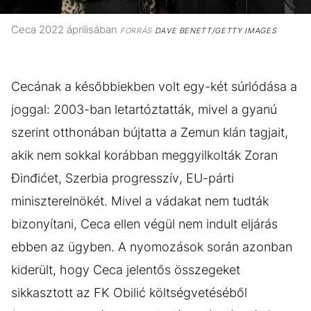
Ceca 2022 áprilisában
FORRÁS
DAVE BENETT/GETTY IMAGES
Cecának a későbbiekben volt egy-két súrlódása a
joggal: 2003-ban letartóztatták, mivel a gyanú
szerint otthonában bújtatta a Zemun klán tagjait,
akik nem sokkal korábban meggyilkolták Zoran
Đinđićet, Szerbia progresszív, EU-párti
miniszterelnökét. Mivel a vádakat nem tudták
bizonyítani, Ceca ellen végül nem indult eljárás
ebben az ügyben. A nyomozások során azonban
kiderült, hogy Ceca jelentős összegeket
sikkasztott az FK Obilić költségvetéséből