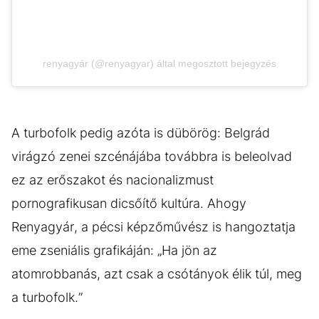
renyagyár (@renyagyar) által megosztott bejegyzés
A turbofolk pedig azóta is dübörög: Belgrád
virágzó zenei szcénájába továbbra is beleolvad
ez az erőszakot és nacionalizmust
pornografikusan dicsőítő kultúra. Ahogy
Renyagyár, a pécsi képzőművész is hangoztatja
eme zseniális grafikáján: „Ha jön az
atomrobbanás, azt csak a csótányok élik túl, meg
a turbofolk.”