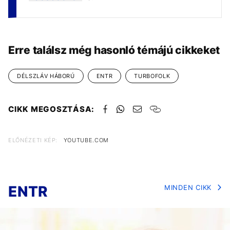
Erre találsz még hasonló témájú cikkeket
DÉLSZLÁV HÁBORÚ
ENTR
TURBOFOLK
CIKK MEGOSZTÁSA:
ELŐNÉZETI KÉP:
YOUTUBE.COM
ENTR
MINDEN CIKK