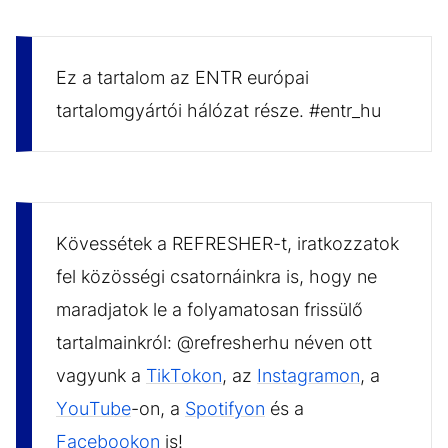
Ez a tartalom az ENTR európai
tartalomgyártói hálózat része. #entr_hu
Kövessétek a REFRESHER-t, iratkozzatok
fel közösségi csatornáinkra is, hogy ne
maradjatok le a folyamatosan frissülő
tartalmainkról: @refresherhu néven ott
vagyunk a
TikTokon
, az
Instagramon
, a
YouTube
-on, a
Spotifyon
és a
Facebookon
is!