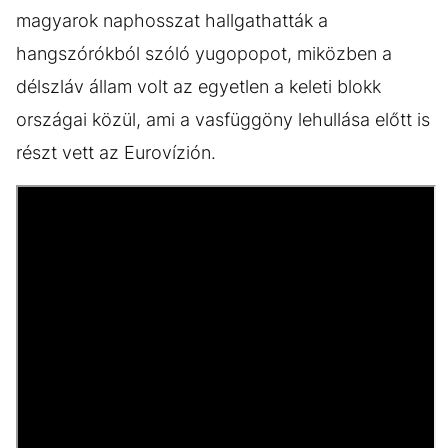
magyarok naphosszat hallgathatták a
hangszórókból szóló yugopopot, miközben a
délszláv állam volt az egyetlen a keleti blokk
országai közül, ami a vasfüggöny lehullása előtt is
részt vett az Eurovízión.