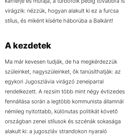
karrierje és műfaja, a turbofolk pedig továbbra is
virágzik: nézzük, hogyan alakult ki ez a furcsa
stílus, és miként kísérte háborúba a Balkánt!
A kezdetek
Ma már kevesen tudják, de ha megkérdezzük
szüleinket, nagyszüleinket, ők tanúsíthatják: az
egykori Jugoszlávia virágzó zeneiparral
rendelkezett. A rezsim több mint négy évtizedes
fennállása során a legtöbb kommunista államnál
némileg nyitottabb, különutas politikát követő
országban zenei stílusok és szcénák sokasága
alakult ki: a jugoszláv strandokon nyaraló