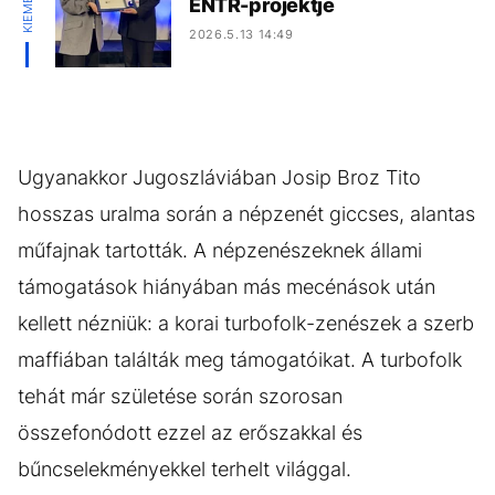
ENTR-projektje
2026.5.13 14:49
Ugyanakkor Jugoszláviában Josip Broz Tito
hosszas uralma során a népzenét giccses, alantas
műfajnak tartották. A népzenészeknek állami
támogatások hiányában más mecénások után
kellett nézniük: a korai turbofolk-zenészek a szerb
maffiában találták meg támogatóikat. A turbofolk
tehát már születése során szorosan
összefonódott ezzel az erőszakkal és
bűncselekményekkel terhelt világgal.