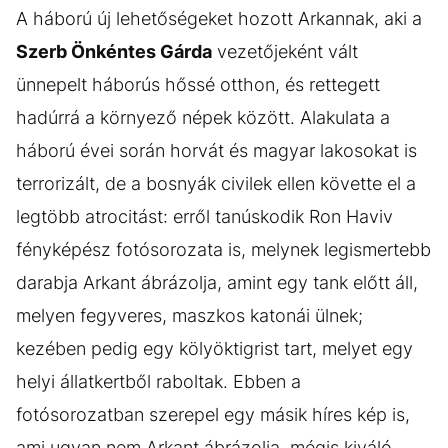
A háború új lehetőségeket hozott Arkannak, aki a
Szerb Önkéntes Gárda
vezetőjeként vált
ünnepelt háborús hőssé otthon, és rettegett
hadúrrá a környező népek között. Alakulata a
háború évei során horvát és magyar lakosokat is
terrorizált, de a bosnyák civilek ellen követte el a
legtöbb atrocitást: erről tanúskodik Ron Haviv
fényképész fotósorozata is, melynek legismertebb
darabja Arkant ábrázolja, amint egy tank előtt áll,
melyen fegyveres, maszkos katonái ülnek;
kezében pedig egy kölyöktigrist tart, melyet egy
helyi állatkertből raboltak. Ebben a
fotósorozatban szerepel egy másik híres kép is,
ami ugyan nem Arkant ábrázolja, mégis kiváló