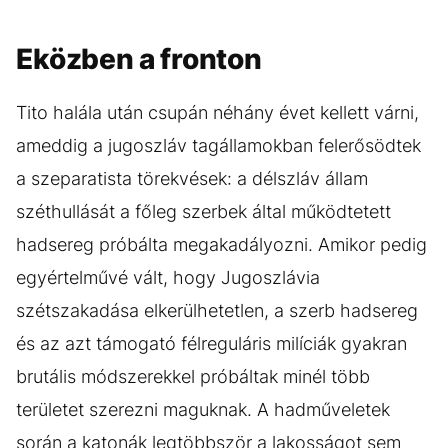
Eközben a fronton
Tito halála után csupán néhány évet kellett várni,
ameddig a jugoszláv tagállamokban felerősödtek
a szeparatista törekvések: a délszláv állam
széthullását a főleg szerbek által működtetett
hadsereg próbálta megakadályozni. Amikor pedig
egyértelművé vált, hogy Jugoszlávia
szétszakadása elkerülhetetlen, a szerb hadsereg
és az azt támogató félreguláris milíciák gyakran
brutális módszerekkel próbáltak minél több
területet szerezni maguknak. A hadműveletek
során a katonák legtöbbször a lakosságot sem