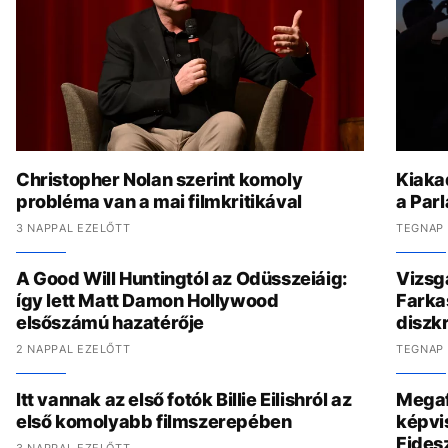
Christopher Nolan szerint komoly
Kiaka
probléma van a mai filmkritikával
a Parl
3 NAPPAL EZELŐTT
TEGNAP 
A Good Will Huntingtól az Odüsszeiáig:
Vizsgá
így lett Matt Damon Hollywood
Farkas
elsőszámú hazatérője
diszkr
2 NAPPAL EZELŐTT
TEGNAP 
Itt vannak az első fotók Billie Eilishról az
Megaf
első komolyabb filmszerepében
képvis
Fides
3 NAPPAL EZELŐTT