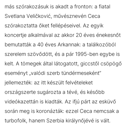
más szórakozásuk is akadt a fronton: a fiatal
Svetlana Veličković, művésznevén Ceca
szórakoztatta őket fellépéseivel. Az egyik
koncertje alkalmával az akkor 20 éves énekesnőt
bemutatták a 40 éves Arkannak: a találkozóból
szerelem szövődött, és a pár 1995-ben egybe is
kelt. A tömegek által látogatott, giccstől csöpögő
eseményt „valódi szerb tündérmeseként”
jellemezték: az itt készült felvételeket
országszerte sugározta a tévé, és később
videókazettán is kiadták. Az ifjú párt az esküvő
során meg is koronázták: ezzel Ceca nemcsak a
turbofolk, hanem Szerbia királynőjévé is vált.