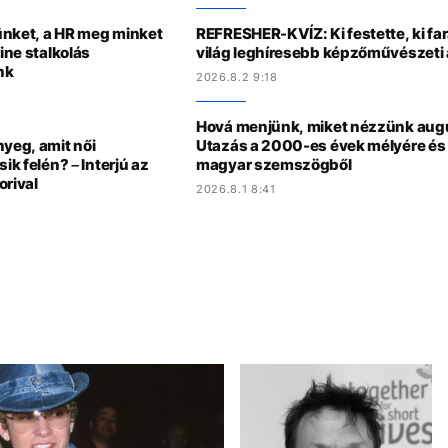
ünket, a HR meg minket
REFRESHER-KVÍZ: Ki festette, ki fa
ine stalkolás
világ leghíresebb képzőművészeti 
nk
2026.8.2 9:18
Hová menjünk, miket nézzünk au
nyeg, amit női
Utazás a 2000-es évek mélyére és 
ik felén? – Interjú az
magyar szemszögből
orival
2026.8.1 8:41