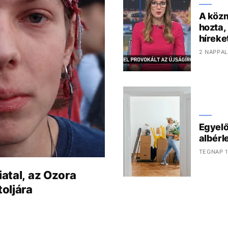
A közm
hozta,
híreke
2 NAPPAL
Egyelő
albérl
TEGNAP 1
iatal, az Ozora
toljára