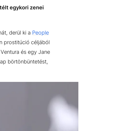
télt egykori zenei
át, derül ki a
People
 prostitúció céljából
” Ventura és egy Jane
ónap börtönbüntetést,