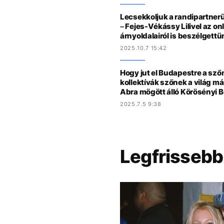
Lecsekkoljuk a randipartner
– Fejes-Vékássy Lilivel az onl
árnyoldalairól is beszélgettü
2025.10.7 15:42
Hogy jut el Budapestre a sző
kollektívák szőnek a világ más
Abra mögött álló Körösényi B
2025.7.5 9:38
Legfrissebb