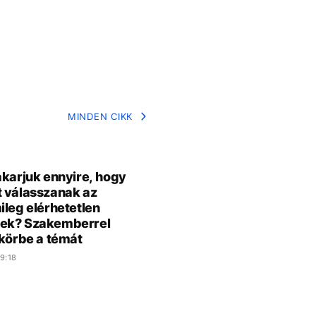
MINDEN CIKK
akarjuk ennyire, hogy
 válasszanak az
ileg elérhetetlen
ek? Szakemberrel
 körbe a témát
9:18