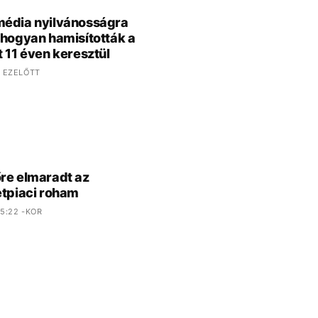
édia nyilvánosságra
 hogyan hamisították a
t 11 éven keresztül
 EZELŐTT
re elmaradt az
etpiaci roham
5:22 -KOR