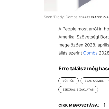
Sean 'Diddy' Combs
FORRÁS
FRAZER HARR
A People most arról ír, h
Amerikai Szövetségi Bört
megelőzően 2028. április
állás szerint
Combs
2028.
Erre találsz még has
BÖRTÖN
SEAN COMBS - P
SZEXUÁLIS ZAKLATÁS
CIKK MEGOSZTÁSA: