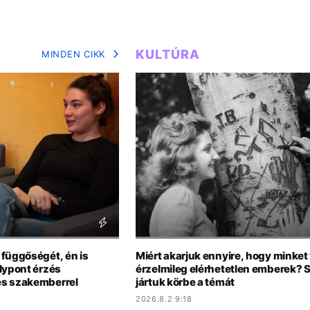
KULTÚRA
MINDEN CIKK
 függőségét, én is
Miért akarjuk ennyire, hogy minke
lypont érzés
érzelmileg elérhetetlen emberek? 
es szakemberrel
jártuk körbe a témát
2026.8.2 9:18