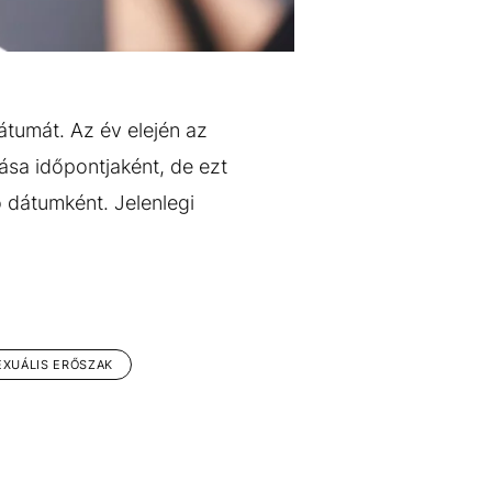
átumát. Az év elején az
ása időpontjaként, de ezt
ó dátumként. Jelenlegi
EXUÁLIS ERŐSZAK