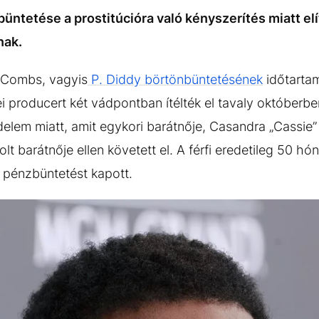
üntetése a prostitúcióra való kényszerítés miatt elí
nak.
n Combs, vagyis
P. Diddy börtönbüntetésének
időtartam
i producert két vádpontban ítélték el tavaly októberben
elem miatt, amit egykori barátnője, Casandra „Cassie
lt barátnője ellen követett el. A férfi eredetileg 50 h
os pénzbüntetést kapott.