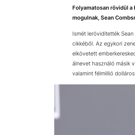
EGYÉB FORMÁTUMOK
REFRESHER
Folyamatosan rövidül a b
Kiemelt tartalmak
Videó
Kvíz
Médiaajánlat
Impresszum
mogulnak, Sean Combs
Ismét lerövidítették Sea
cikkéből. Az egykori zene
elkövetett emberkeresked
álnevet használó másik vo
valamint félmillió dollár