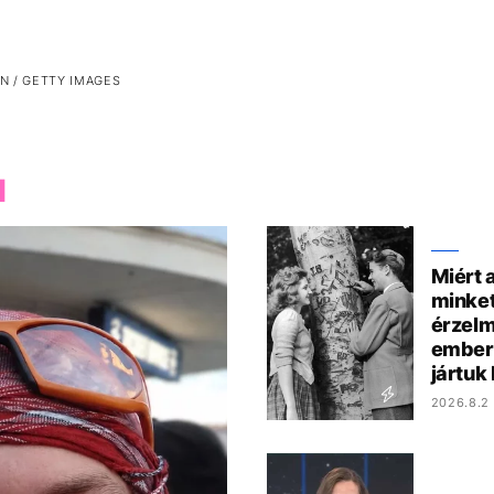
N / GETTY IMAGES
M
Miért 
minket
érzelm
ember
jártuk
2026.8.2 