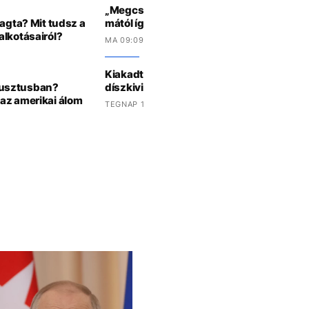
„Megcsináltuk" – Diadalt hirdetett Magyar
ragta? Mit tudsz a
mától így készülj az otthoni energiafogy
alkotásairól?
MA 09:09 -KOR
Kiakadt egy turista, miután lekapcsolták
gusztusban?
díszkivilágítását
az amerikai álom
TEGNAP 13:49 -KOR