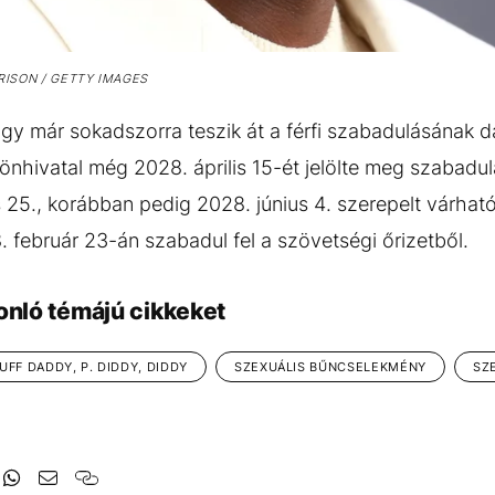
ISON / GETTY IMAGES
ogy már sokadszorra teszik át a férfi szabadulásának d
önhivatal még 2028. április 15-ét jelölte meg szabadul
 25., korábban pedig 2028. június 4. szerepelt várhat
 február 23-án szabadul fel a szövetségi őrizetből.
onló témájú cikkeket
UFF DADDY, P. DIDDY, DIDDY
SZEXUÁLIS BŰNCSELEKMÉNY
SZ