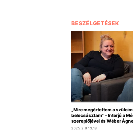
BESZÉLGETÉSEK
„Mire megértettem a szüleim
belecsúsztam” – Interjú a Mé
szereplőjével és Wéber Ágn
2025.2.6 13:18