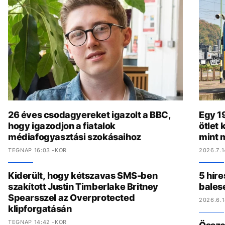
26 éves csodagyereket igazolt a BBC,
Egy 19
hogy igazodjon a fiatalok
ötlet
médiafogyasztási szokásaihoz
mint 
TEGNAP 16:03 -KOR
2026.7.1
Kiderült, hogy kétszavas SMS-ben
5 híre
szakított Justin Timberlake Britney
bales
Spearsszel az Overprotected
2026.6.1
klipforgatásán
TEGNAP 14:42 -KOR