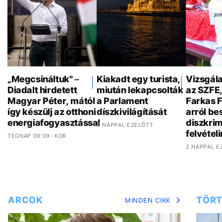
„Megcsináltuk" –
Kiakadt egy turista,
Vizsgála
Diadalt hirdetett
miután lekapcsolták
az SZFE
Magyar Péter, mától
a Parlament
Farkas 
így készülj az otthoni
díszkivilágítását
arról bes
energiafogyasztással
diszkrim
2 NAPPAL EZELŐTT
felvételi
TEGNAP 09:09 -KOR
2 NAPPAL E
ARCOK
TÖRT
MINDEN CIKK