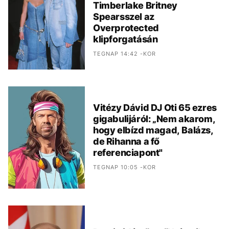
Timberlake Britney
Spearsszel az
Overprotected
klipforgatásán
TEGNAP 14:42 -KOR
Vitézy Dávid DJ Oti 65 ezres
gigabulijáról: „Nem akarom,
hogy elbízd magad, Balázs,
de Rihanna a fő
referenciapont"
TEGNAP 10:05 -KOR