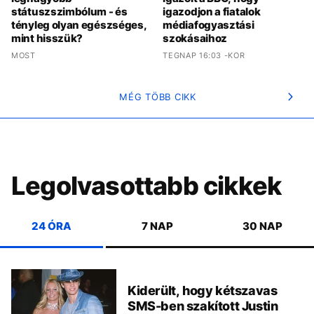
státuszszimbólum - és
igazodjon a fiatalok
tényleg olyan egészséges,
médiafogyasztási
mint hisszük?
szokásaihoz
MOST
TEGNAP 16:03 -KOR
MÉG TÖBB CIKK
Legolvasottabb cikkek
24 ÓRA
7 NAP
30 NAP
Kiderült, hogy kétszavas
SMS-ben szakított Justin