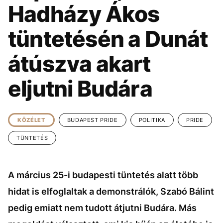
KÖZÉLET
UTAZÁS
Hadházy Ákos
ÉLETMÓD
DESIGN
tüntetésén a Dunát
BESZÉLGETÉSEK
ARCOK
átúszva akart
VIDEÓ
TÖRTÉNETEK
eljutni Budára
GASZTRO
KÖZÉLET
BUDAPEST PRIDE
POLITIKA
PRIDE
TÜNTETÉS
A március 25-i budapesti tüntetés alatt több
hidat is elfoglaltak a demonstrálók, Szabó Bálint
pedig emiatt nem tudott átjutni Budára. Más