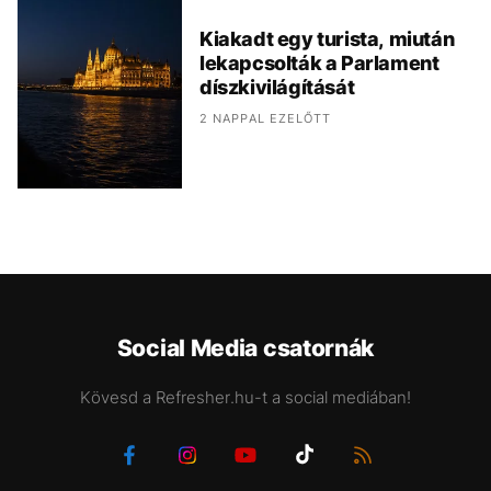
Kiakadt egy turista, miután
lekapcsolták a Parlament
díszkivilágítását
2 NAPPAL EZELŐTT
Social Media csatornák
Kövesd a Refresher.hu-t a social mediában!