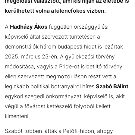
megoldást választott, ami kis híján az életébe is
kerülhetett volna a kilencfokos vízben.
A
Hadházy Ákos
független országgyűlési
képviselő által szervezett tüntetésen a
demonstrálók három budapesti hidat is lezártak
2025. március 25-én. A gyülekezési törvény
módosítása, vagyis a Pride-ot is betiltó törvény
ellen szervezett megmozduláson részt vett a
leginkább politikai botrányairól híres
Szabó Bálint
egykori szegedi önkormányzati képviselő is, akit
végül a fővárost kettészelő folyóból kellett
kimenteni.
Szabót többen látták a Petőfi-hídon, ahogy