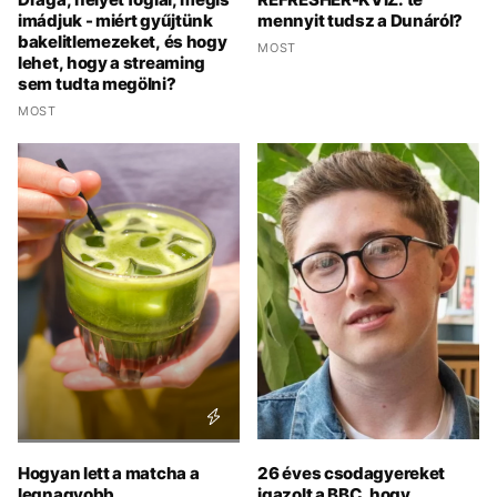
imádjuk - miért gyűjtünk
mennyit tudsz a Dunáról?
bakelitlemezeket, és hogy
MOST
lehet, hogy a streaming
sem tudta megölni?
MOST
Hogyan lett a matcha a
26 éves csodagyereket
legnagyobb
igazolt a BBC, hogy