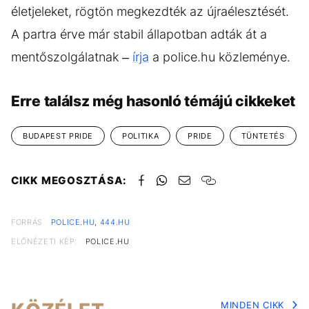
életjeleket, rögtön megkezdték az újraélesztését.
A partra érve már stabil állapotban adták át a
mentőszolgálatnak –
írja
a police.hu közleménye.
Erre találsz még hasonló témájú cikkeket
BUDAPEST PRIDE
POLITIKA
PRIDE
TÜNTETÉS
CIKK MEGOSZTÁSA:
FORRÁS
POLICE.HU
,
444.HU
ELŐNÉZETI KÉP:
POLICE.HU
MINDEN CIKK