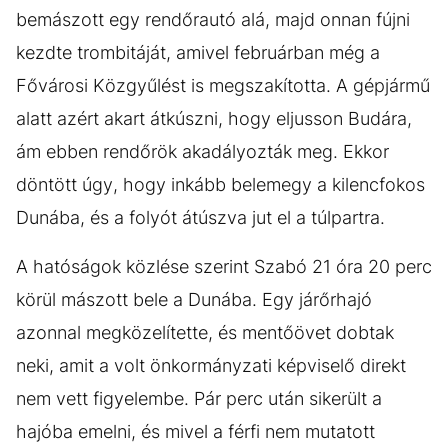
bemászott egy rendőrautó alá, majd onnan fújni
kezdte trombitáját, amivel februárban még a
Fővárosi Közgyűlést is megszakította. A gépjármű
alatt azért akart átkúszni, hogy eljusson Budára,
ám ebben rendőrök akadályozták meg. Ekkor
döntött úgy, hogy inkább belemegy a kilencfokos
Dunába, és a folyót átúszva jut el a túlpartra.
A hatóságok közlése szerint Szabó 21 óra 20 perc
körül mászott bele a Dunába. Egy járőrhajó
azonnal megközelítette, és mentőövet dobtak
neki, amit a volt önkormányzati képviselő direkt
nem vett figyelembe. Pár perc után sikerült a
hajóba emelni, és mivel a férfi nem mutatott