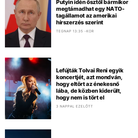
Putyin idén ősztől bármikor
megtámadhat egy NATO-
tagállamot az amerikai
hírszerzés szerint
TEGNAP 13:35 -KOR
Lefújták Tolvai Reni egyik
koncertjét, azt mondván,
hogy eltört az énekesnő
lába, de közben kiderült,
hogy nem is tört el
3 NAPPAL EZELŐTT