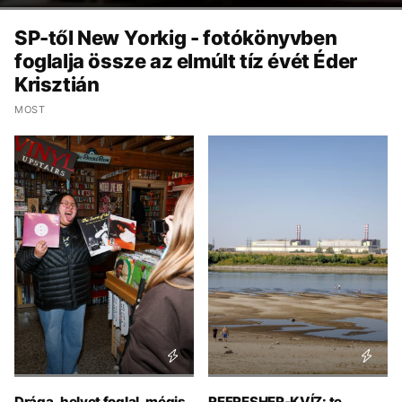
SP-től New Yorkig - fotókönyvben
foglalja össze az elmúlt tíz évét Éder
Krisztián
MOST
Drága, helyet foglal, mégis
REFRESHER-KVÍZ: te