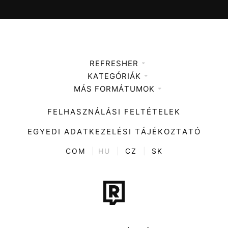
REFRESHER
KATEGÓRIÁK
Médiaajánlat
MÁS FORMÁTUMOK
Zene
Impresszum
Kiemelt tartalmak
Divat
FELHASZNÁLÁSI FELTÉTELEK
Videó
Kultúra
EGYEDI ADATKEZELÉSI TÁJÉKOZTATÓ
Kvíz
ENTR
COM
|
HU
|
CZ
|
SK
Film + sorozat
Tech-Tudomány
Sport
Társadalom