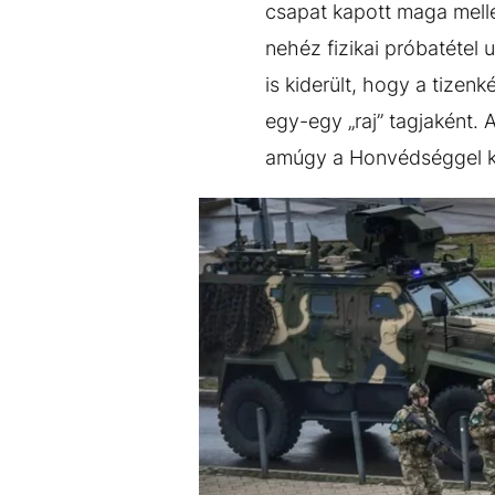
csapat kapott maga mellé
nehéz fizikai próbatétel 
is kiderült, hogy a tizenk
egy-egy „raj” tagjaként.
amúgy a Honvédséggel kö