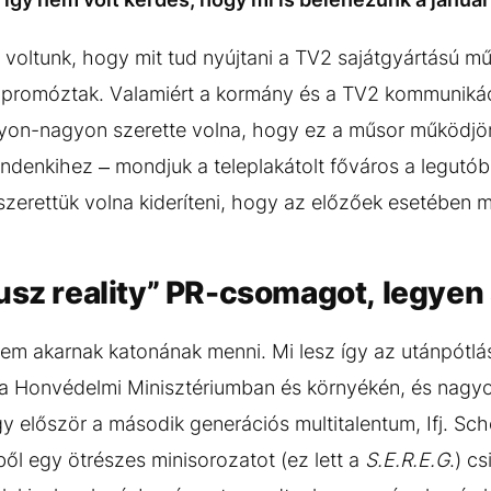
voltunk, hogy mit tud nyújtani a TV2 sajátgyártású mű
promóztak. Valamiért a kormány és a TV2 kommuniká
yon-nagyon szerette volna, hogy ez a műsor működjön,
indenkihez – mondjuk a teleplakátolt főváros a legutó
zerettük volna kideríteni, hogy az előzőek esetében mi
usz reality” PR-csomagot, legyen
nem akarnak katonának menni. Mi lesz így az utánpótlás
 Honvédelmi Minisztériumban és környékén, és nagyon
 először a második generációs multitalentum, Ifj. S
ől egy ötrészes minisorozatot (ez lett a
S.E.R.E.G
.) c