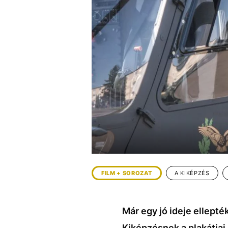
EGYÉB FORMÁTUMOK
REFRESHER
Kiemelt tartalmak
Videó
Kvíz
Médiaajánlat
Impresszum
FILM + SOROZAT
A KIKÉPZÉS
Már egy jó ideje ellept
Kiképzésnek a plakátjai