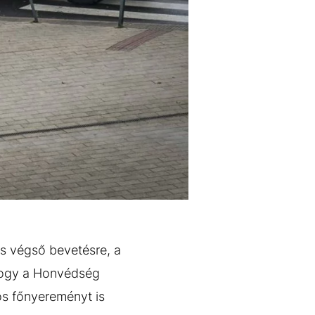
és végső bevetésre, a
 hogy a Honvédség
os főnyereményt is