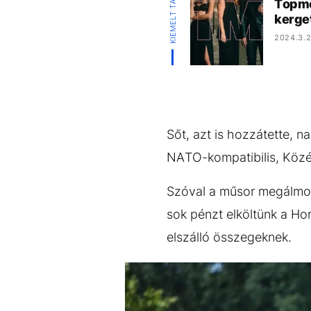
KIEMELT TARTALOM
Topmod
kerge
2024.3.2
Sőt, azt is hozzátette, 
NATO-kompatibilis, Közé
Szóval a műsor megálmod
sok pénzt elköltünk a Ho
elszálló összegeknek.