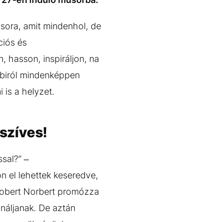
sora, amit mindenhol, de
ciós és
 hasson, inspiráljon, na
bbiról mindenképpen
 is a helyzet.
 szíves!
sal?” –
 el lehettek keseredve,
chobert Norbert promózza
sináljanak. De aztán