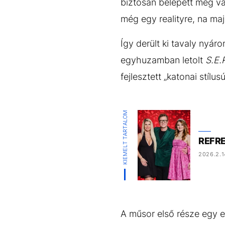
biztosan belépett még va
még egy realityre, na ma
Így derült ki tavaly nyá
egyhuzamban letolt
S.E.
fejlesztett „katonai stílus
KIEMELT TARTALOM
REFRE
2026.2.1
A műsor első része egy e