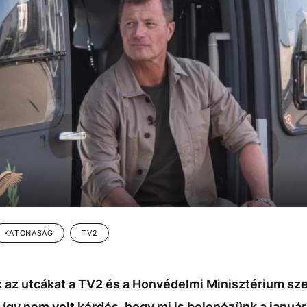
KATONASÁG
TV2
ék az utcákat a TV2 és a Honvédelmi Minisztérium 
, így nem volt kérdés, hogy mi is belenézünk a januá