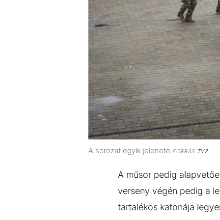
A sorozat egyik jelenete
FORRÁS
TV2
A műsor pedig alapvetően
verseny végén pedig a le
tartalékos katonája legye