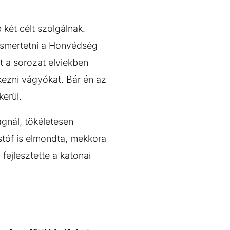
 két célt szolgálnak.
ismertetni a Honvédség
t a sorozat elviekben
kezni vágyókat. Bár én az
kerül.
gnál, tökéletesen
tóf is elmondta, mekkora
ejlesztette a katonai