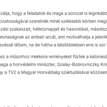
 célja, hogy a feladatok és maga a sorozat is leginkább
ltozatosságával szeretnék minél szélesebb körben meg
zési szakaszait, hétköznapjait és hasonlókat, másrész
tonaságnak az emberi arcát, ami motiválhatja a jelent
kevéssé láttam, na de hátha a későbbiekben erre is sor 
ez a műsorhoz mekkora reményeket fűztek a katonasá
ga a honvédelmi miniszter, Szalay-Bobrovniczky Kris
ogy a TV2 a Magyar Honvédség szaktudásával közösen f