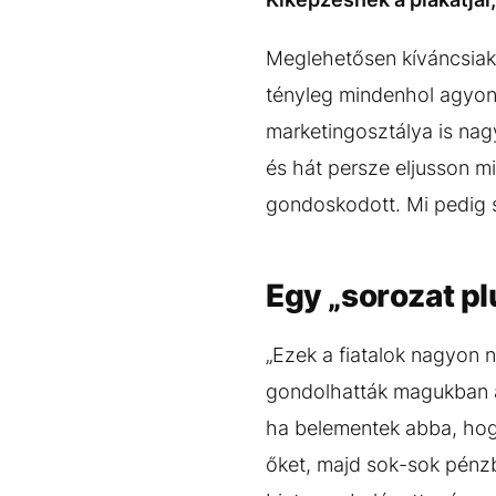
Meglehetősen kíváncsiak 
tényleg mindenhol agyon
marketingosztálya is nag
és hát persze eljusson m
gondoskodott. Mi pedig s
Egy „sorozat pl
„Ezek a fiatalok nagyon 
gondolhatták magukban a
ha belementek abba, hogy
őket, majd sok-sok pénzb