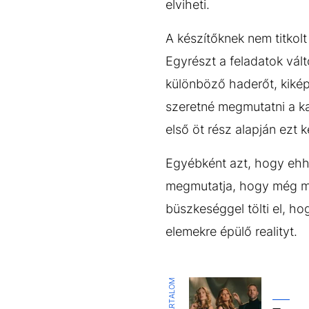
elviheti.
A készítőknek nem titkolt
Egyrészt a feladatok vá
különböző haderőt, kikép
szeretné megmutatni a ka
első öt rész alapján ezt 
Egyébként azt, hogy ehh
megmutatja, hogy még ma
büszkeséggel tölti el, h
elemekre épülő realityt.