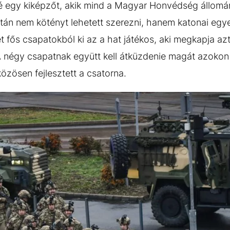
 egy kiképzőt, akik mind a Magyar Honvédség állomány
után nem kötényt lehetett szerezni, hanem katonai egy
ét fős csapatokból ki az a hat játékos, aki megkapja azt,
 A négy csapatnak együtt kell átküzdenie magát azokon
zösen fejlesztett a csatorna.