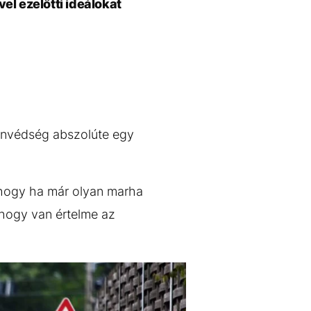
el ezelőtti ideálokat
Honvédség abszolúte egy
 hogy ha már olyan marha
 hogy van értelme az