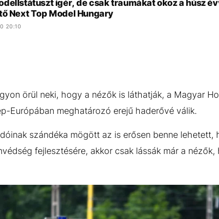
ellstátuszt ígér, de csak traumákat okoz a húsz évv
tő Next Top Model Hungary
0 20:10
nagyon örül neki, hogy a nézők is láthatják, a Magyar 
p-Európában meghatározó erejű haderővé válik.
óinak szándéka mögött az is erősen benne lehetett,
nvédség fejlesztésére, akkor csak lássák már a nézők,