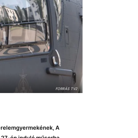
FORRÁS TV2
szerelemgyermekének, A
r 27-én induló műsorba.