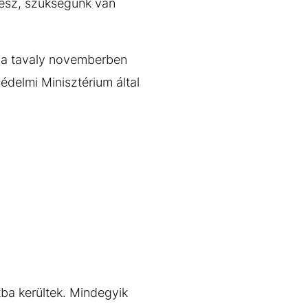
lesz, szükségünk van
s a tavaly novemberben
édelmi Minisztérium által
tba kerültek. Mindegyik