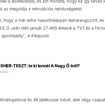
laki a levelezésbe, és azt mondta, hogy ez így kevés 
jd az megoldja a rekrutációs nehézségeket.
ron, hogy a már előre hasonlóképpen beharangozott, é
R.E.G.
után idén január 27-étől érkezik a TV2 és a Honv
ú sportreality”,
A Kiképzés
.
SHER-TESZT: te ki lennél A Nagy Ő-ből?
4 9:32
lőválogatóval és 48 játékossal indult, akik négy csapa