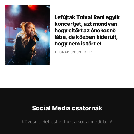
Lefújták Tolvai Reni egyik
koncertjét, azt mondván,
hogy eltört az énekesnő
lába, de közben kiderült,
hogy nem is tört el
TEGNAP 09:09 -KOR
Social Media csatornák
Kövesd a Refresher.hu-t a social mediában!