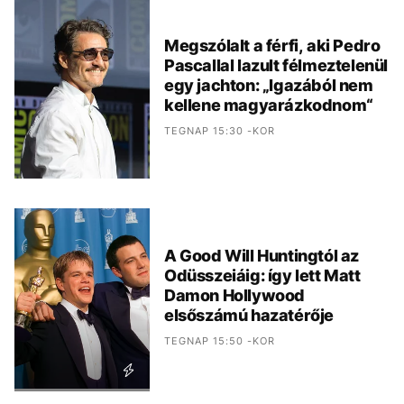
Megszólalt a férfi, aki Pedro
Pascallal lazult félmeztelenül
egy jachton: „Igazából nem
kellene magyarázkodnom“
TEGNAP 15:30 -KOR
A Good Will Huntingtól az
Odüsszeiáig: így lett Matt
Damon Hollywood
elsőszámú hazatérője
TEGNAP 15:50 -KOR