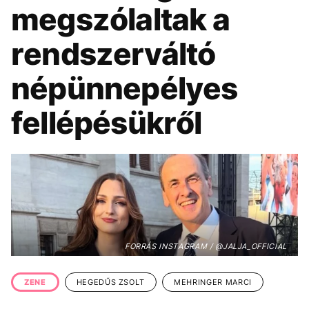
KÖZÉLET
UTAZÁS
megszólaltak a
ÉLETMÓD
DESIGN
rendszerváltó
BESZÉLGETÉSEK
ARCOK
népünnepélyes
VIDEÓ
TÖRTÉNETEK
fellépésükről
GASZTRO
FORRÁS INSTAGRAM / @JALJA_OFFICIAL
ZENE
HEGEDŰS ZSOLT
MEHRINGER MARCI