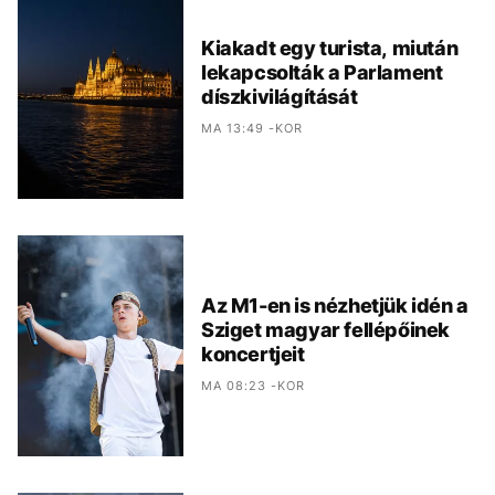
Kiakadt egy turista, miután
lekapcsolták a Parlament
díszkivilágítását
MA 13:49 -KOR
Az M1-en is nézhetjük idén a
Sziget magyar fellépőinek
koncertjeit
MA 08:23 -KOR