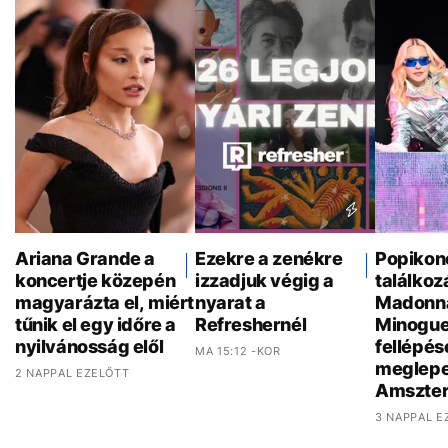
Ariana Grande a
Ezekre a zenékre
Popikon
koncertje közepén
izzadjuk végig a
találkoz
magyarázta el, miért
nyarat a
Madonna
tűnik el egy időre a
Refreshernél
Minogue
nyilvánosság elől
fellépés
MA 15:12 -KOR
meglepe
2 NAPPAL EZELŐTT
Amszte
3 NAPPAL E