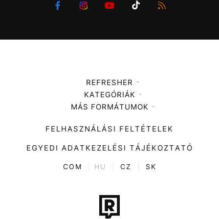
REFRESHER
KATEGÓRIÁK
Médiaajánlat
MÁS FORMÁTUMOK
Zene
Impresszum
Kiemelt tartalmak
Divat
FELHASZNÁLÁSI FELTÉTELEK
Videó
Kultúra
EGYEDI ADATKEZELÉSI TÁJÉKOZTATÓ
Kvíz
ENTR
COM
|
HU
|
CZ
|
SK
Film + sorozat
Tech-Tudomány