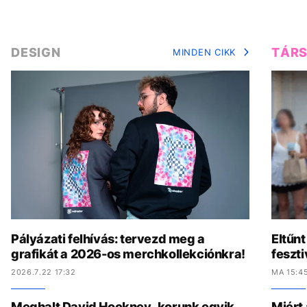
DESIGN
TÁR
MINDEN CIKK
Pályázati felhívás: tervezd meg a
Eltűnt
grafikát a 2026-os merchkollekciónkra!
feszti
2026.7.22 17:32
MA 15:4
Meghalt David Hockney, korunk egyik
Miért