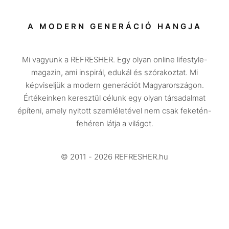
Sport
Társadalom
A MODERN GENERÁCIÓ HANGJA
Közélet
Mi vagyunk a REFRESHER. Egy olyan online lifestyle-
Utazás
magazin, ami inspirál, edukál és szórakoztat. Mi
Életmód
képviseljük a modern generációt Magyarországon.
Értékeinken keresztül célunk egy olyan társadalmat
Design
építeni, amely nyitott szemléletével nem csak feketén-
Beszélgetések
fehéren látja a világot.
Arcok
© 2011 - 2026 REFRESHER.hu
Videó
Történetek
Gasztro