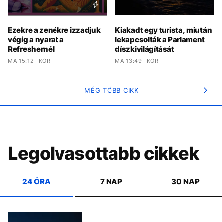
Ezekre a zenékre izzadjuk
Kiakadt egy turista, miután
végig a nyarat a
lekapcsolták a Parlament
Refreshernél
díszkivilágítását
MA 15:12 -KOR
MA 13:49 -KOR
MÉG TÖBB CIKK
Legolvasottabb cikkek
24 ÓRA
7 NAP
30 NAP