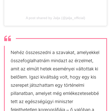
A post shared by Jalja (@jalja_official)
Nehéz összeszedni a szavakat, amelyekkel
összefoglalhatnám mindazt az érzelmet,
amit az elmúlt hetek eseményei váltottak ki
belőlem. Igazi kiváltság volt, hogy egy kis
szerepet játszhattam egy történelmi
pillanatban, amelyet még emlékezetesebbé
tett az egészségügyi miniszter
felejthetetlen koreográfiája – ő valóban a