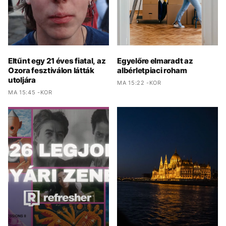
Eltűnt egy 21 éves fiatal, az
Egyelőre elmaradt az
Ozora fesztiválon látták
albérletpiaci roham
utoljára
MA 15:22 -KOR
MA 15:45 -KOR