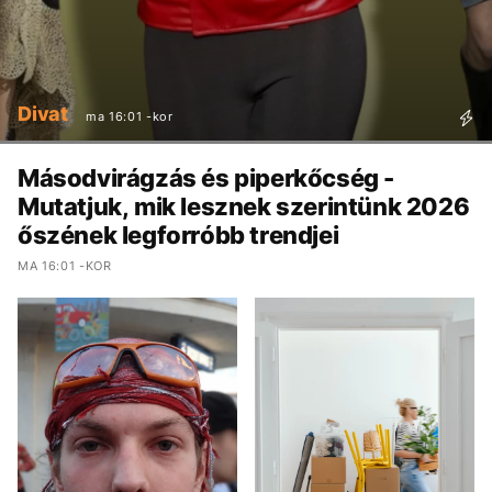
Divat
ma 16:01 -kor
Másodvirágzás és piperkőcség -
Mutatjuk, mik lesznek szerintünk 2026
őszének legforróbb trendjei
MA 16:01 -KOR