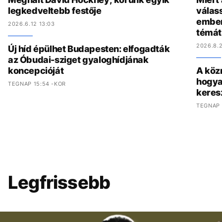
legkedveltebb festője
válas
ember
2026.6.12 13:03
témát
2026.8.2
Új híd épülhet Budapesten: elfogadták
az Óbudai-sziget gyaloghídjának
koncepcióját
A köz
hogya
TEGNAP 15:54 -KOR
keres
TEGNAP 
Legfrissebb