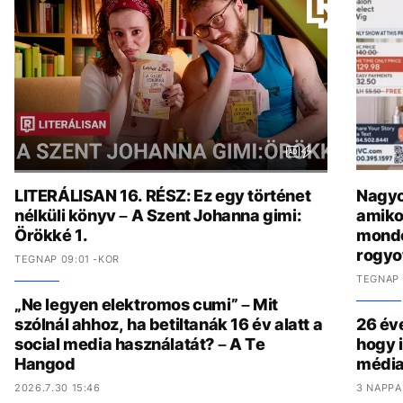
LITERÁLISAN 16. RÉSZ: Ez egy történet
Nagyo
nélküli könyv – A Szent Johanna gimi:
amiko
Örökké 1.
mondot
rogyo
TEGNAP 09:01 -KOR
TEGNAP 
„Ne legyen elektromos cumi” – Mit
szólnál ahhoz, ha betiltanák 16 év alatt a
26 év
social media használatát? – A Te
hogy i
Hangod
média
2026.7.30 15:46
3 NAPPA