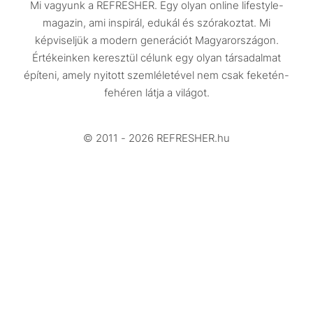
Mi vagyunk a REFRESHER. Egy olyan online lifestyle-
Utazás
magazin, ami inspirál, edukál és szórakoztat. Mi
Életmód
képviseljük a modern generációt Magyarországon.
Értékeinken keresztül célunk egy olyan társadalmat
Design
építeni, amely nyitott szemléletével nem csak feketén-
Beszélgetések
fehéren látja a világot.
Arcok
© 2011 - 2026 REFRESHER.hu
Videó
Történetek
Gasztro