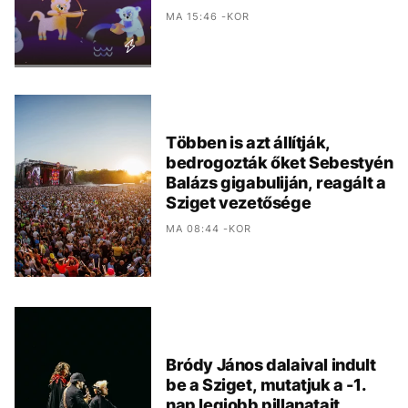
MA 15:46 -KOR
Többen is azt állítják,
bedrogozták őket Sebestyén
Balázs gigabuliján, reagált a
Sziget vezetősége
MA 08:44 -KOR
Bródy János dalaival indult
be a Sziget, mutatjuk a -1.
nap legjobb pillanatait