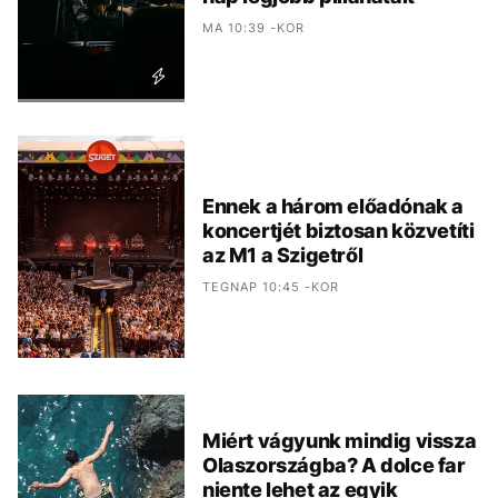
MA 10:39 -KOR
Ennek a három előadónak a
koncertjét biztosan közvetíti
az M1 a Szigetről
TEGNAP 10:45 -KOR
Miért vágyunk mindig vissza
Olaszországba? A dolce far
niente lehet az egyik