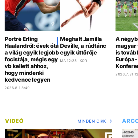
Portré Erling
Meghalt Jamilla
A négyb
Haalandról: évek óta
Deville, a rúdtánc
magyar 
a világ egyik legjobb
egyik úttörője
is továb
focistája, mégis egy
Európa- 
MA 12:28 -KOR
vb kellett ahhoz,
Konfere
hogy mindenki
2026.7.31 12
kedvence legyen
2026.8.1 8:40
VIDEÓ
ARC
MINDEN CIKK