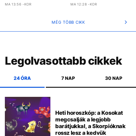
MA 13:56 -KOR
MA 12:28 -KOR
MÉG TÖBB CIKK
Legolvasottabb cikkek
24 ÓRA
7 NAP
30 NAP
Heti horoszkóp: a Kosokat
megcsalják a legjobb
barátjukkal, a Skorpióknak
rossz lesz a kedvük