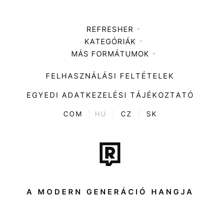
REFRESHER
KATEGÓRIÁK
Médiaajánlat
MÁS FORMÁTUMOK
Zene
Impresszum
Kiemelt tartalmak
Divat
FELHASZNÁLÁSI FELTÉTELEK
Videó
Kultúra
EGYEDI ADATKEZELÉSI TÁJÉKOZTATÓ
Kvíz
ENTR
COM
|
HU
|
CZ
|
SK
Film + sorozat
Tech-Tudomány
Sport
Társadalom
A MODERN GENERÁCIÓ HANGJA
Közélet