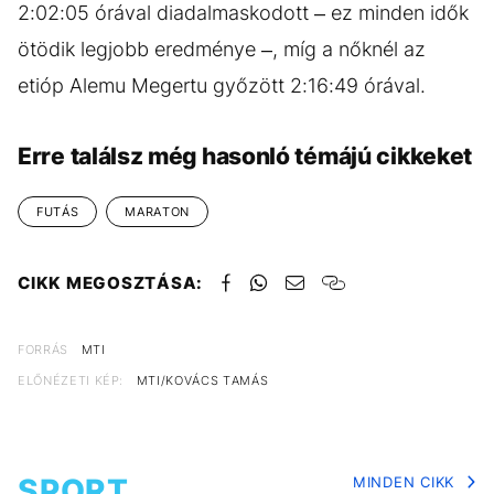
2:02:05 órával diadalmaskodott – ez minden idők
ötödik legjobb eredménye –, míg a nőknél az
etióp Alemu Megertu győzött 2:16:49 órával.
Erre találsz még hasonló témájú cikkeket
FUTÁS
MARATON
CIKK MEGOSZTÁSA:
FORRÁS
MTI
ELŐNÉZETI KÉP:
MTI/KOVÁCS TAMÁS
SPORT
MINDEN CIKK