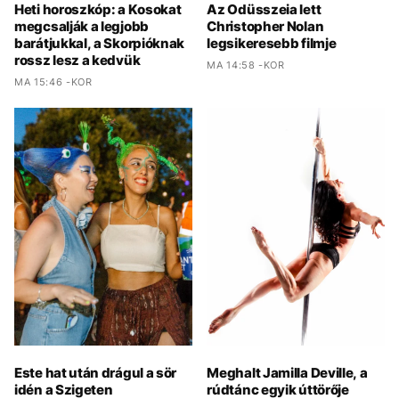
Heti horoszkóp: a Kosokat
Az Odüsszeia lett
megcsalják a legjobb
Christopher Nolan
barátjukkal, a Skorpióknak
legsikeresebb filmje
rossz lesz a kedvük
MA 14:58 -KOR
MA 15:46 -KOR
Este hat után drágul a sör
Meghalt Jamilla Deville, a
idén a Szigeten
rúdtánc egyik úttörője