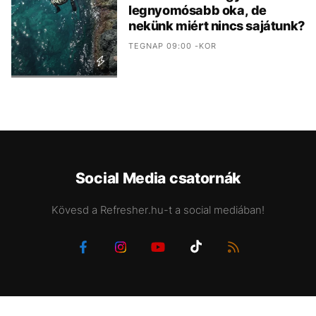
legnyomósabb oka, de
nekünk miért nincs sajátunk?
TEGNAP 09:00 -KOR
Social Media csatornák
Kövesd a Refresher.hu-t a social mediában!