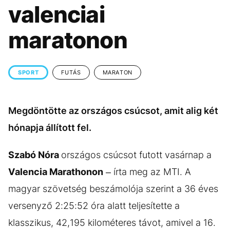
KÖZÉLET
UTAZÁS
valenciai
ÉLETMÓD
DESIGN
maratonon
BESZÉLGETÉSEK
ARCOK
VIDEÓ
TÖRTÉNETEK
SPORT
FUTÁS
MARATON
GASZTRO
Megdöntötte az országos csúcsot, amit alig két
hónapja állított fel.
Szabó Nóra
országos csúcsot futott vasárnap a
Valencia Marathonon
– írta meg az MTI. A
magyar szövetség beszámolója szerint a 36 éves
versenyző 2:25:52 óra alatt teljesítette a
klasszikus, 42,195 kilométeres távot, amivel a 16.