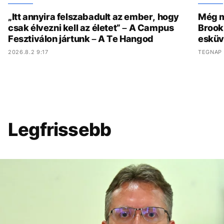
„Itt annyira felszabadult az ember, hogy
Még m
csak élvezni kell az életet” – A Campus
Brook
Fesztiválon jártunk – A Te Hangod
esküv
2026.8.2 9:17
TEGNAP 
Legfrissebb