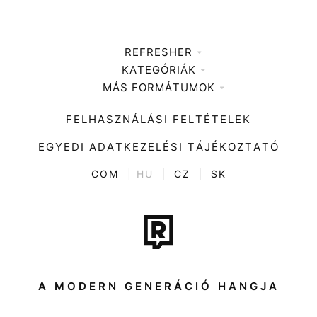
REFRESHER
KATEGÓRIÁK
Médiaajánlat
MÁS FORMÁTUMOK
Zene
Impresszum
Kiemelt tartalmak
Divat
FELHASZNÁLÁSI FELTÉTELEK
Videó
Kultúra
EGYEDI ADATKEZELÉSI TÁJÉKOZTATÓ
Kvíz
ENTR
COM
|
HU
|
CZ
|
SK
Film + sorozat
Tech-Tudomány
Sport
Társadalom
A MODERN GENERÁCIÓ HANGJA
Közélet