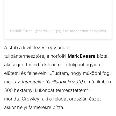
Norfolk Tulips (@norfolk_tulips) által megosztott bejegyzés
A stáb a kivitelezést egy angol
tulipántermesztőre, a norfolki
Mark Evesre
bízta,
aki segített mind a kilencmillió tulipánhagymát
elütetni és felnevelni. „Tudtam, hogy működni fog,
mert az
Interstellar (Csillagok között)
című filmben
500 hektárnyi kukoricát termesztettem” –
mondta Crowley, aki a feladat oroszlánrészét
akkor helyi farmerekre bízta.