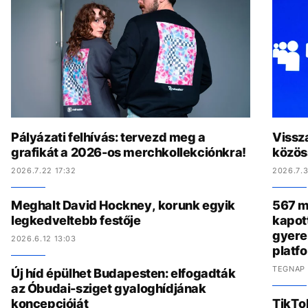
Pályázati felhívás: tervezd meg a
Vissz
grafikát a 2026-os merchkollekciónkra!
közös
2026.7.22 17:32
2026.7.3
Meghalt David Hockney, korunk egyik
567 mi
legkedveltebb festője
kapot
gyere
2026.6.12 13:03
platf
TEGNAP 
Új híd épülhet Budapesten: elfogadták
az Óbudai-sziget gyaloghídjának
koncepcióját
TikTo