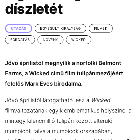
KÖZÉLET
UTAZÁS
díszletét
ÉLETMÓD
DESIGN
BESZÉLGETÉSEK
ARCOK
UTAZÁS
EGYESÜLT KIRÁLYSÁG
FILMEK
VIDEÓ
TÖRTÉNETEK
FORGATÁS
NÖVÉNY
WICKED
GASZTRO
Jövő áprilistól megnyílik a norfolki Belmont
Farms, a Wicked című film tulipánmezőjéért
felelős Mark Eves birodalma.
Jövő áprilistól látogatható lesz a
Wicked
filmváltozatának egyik emblematikus helyszíne, a
mintegy kilencmillió tulipán között elterülő
mumpicok falva a mumpicok országában,