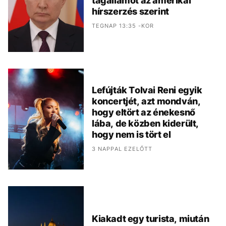
tagállamot az amerikai
hírszerzés szerint
TEGNAP 13:35 -KOR
Lefújták Tolvai Reni egyik
koncertjét, azt mondván,
hogy eltört az énekesnő
lába, de közben kiderült,
hogy nem is tört el
3 NAPPAL EZELŐTT
Kiakadt egy turista, miután