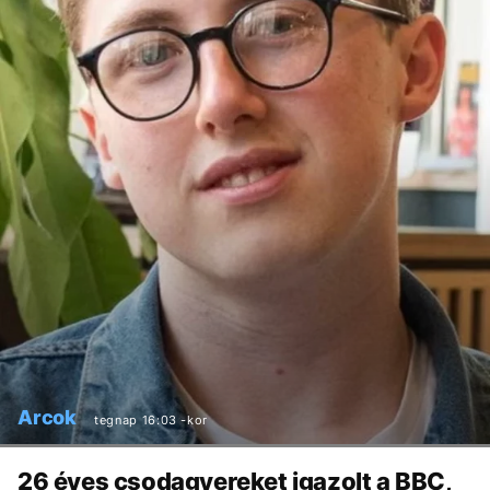
Arcok
tegnap 16:03 -kor
26 éves csodagyereket igazolt a BBC,