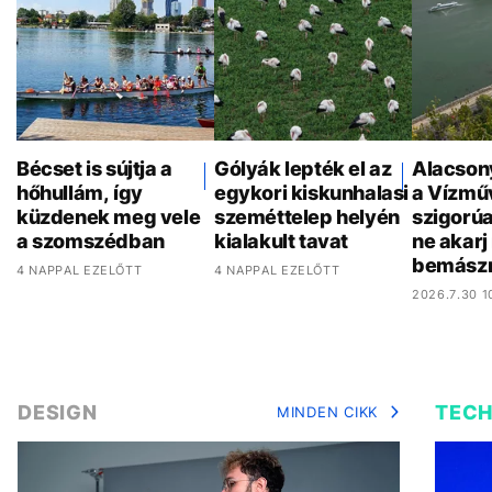
Bécset is sújtja a
Gólyák lepték el az
Alacson
hőhullám, így
egykori kiskunhalasi
a Vízmű
küzdenek meg vele
szeméttelep helyén
szigorúa
a szomszédban
kialakult tavat
ne akar
bemász
4 NAPPAL EZELŐTT
4 NAPPAL EZELŐTT
2026.7.30 1
DESIGN
TEC
MINDEN CIKK