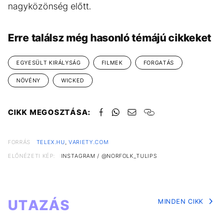
nagyközönség előtt.
Erre találsz még hasonló témájú cikkeket
EGYESÜLT KIRÁLYSÁG
FILMEK
FORGATÁS
NÖVÉNY
WICKED
CIKK MEGOSZTÁSA:
FORRÁS
TELEX.HU
,
VARIETY.COM
ELŐNÉZETI KÉP:
INSTAGRAM / @NORFOLK_TULIPS
UTAZÁS
MINDEN CIKK