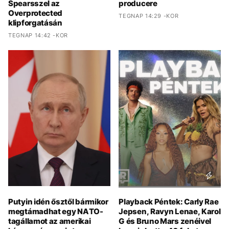
Spearsszel az
producere
Overprotected
TEGNAP 14:29 -KOR
klipforgatásán
TEGNAP 14:42 -KOR
Putyin idén ősztől bármikor
Playback Péntek: Carly Rae
megtámadhat egy NATO-
Jepsen, Ravyn Lenae, Karol
tagállamot az amerikai
G és Bruno Mars zenéivel