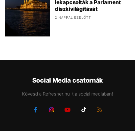
lekapcsolták a Parlament
díszkivilágítását
2 NAPPAL EZELŐTT
Social Media csatornák
Kövesd a Refresher.hu-t a social mediában!