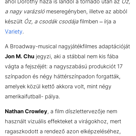
ahol Dorothy háza is landol a tornádó után az
Oz,
a nagy varázsló
meseregényben, illetve az abból
készült
Óz, a csodák csodája
filmben – írja a
Variety
.
A Broadway-musical nagyjátékfilmes adaptációját
Jon M. Chu
jegyzi, aki a stábbal nem kis fába
vágta a fejszéjét: a nagyszabású produkciót 17
színpadon és négy háttérszínpadon forgatták,
amelyek közül kettő akkora volt, mint négy
amerikaifutball- pálya.
Nathan Crowley
, a film díszlettervezője nem
használt vizuális effekteket a virágokhoz, mert
ragaszkodott a rendező azon elképzeléséhez,