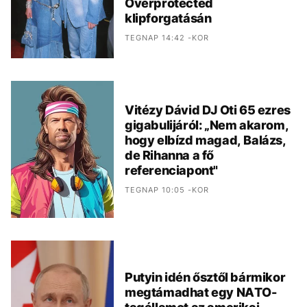
Overprotected
klipforgatásán
TEGNAP 14:42 -KOR
Vitézy Dávid DJ Oti 65 ezres
gigabulijáról: „Nem akarom,
hogy elbízd magad, Balázs,
de Rihanna a fő
referenciapont"
TEGNAP 10:05 -KOR
Putyin idén ősztől bármikor
megtámadhat egy NATO-