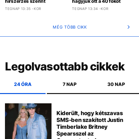
hírszerzés szerint
hagyjuk ott a 40 fokot
TEGNAP 13:35 -KOR
TEGNAP 13:34 -KOR
MÉG TÖBB CIKK
Legolvasottabb cikkek
24 ÓRA
7 NAP
30 NAP
Kiderült, hogy kétszavas
SMS-ben szakított Justin
Timberlake Britney
Spearsszel az