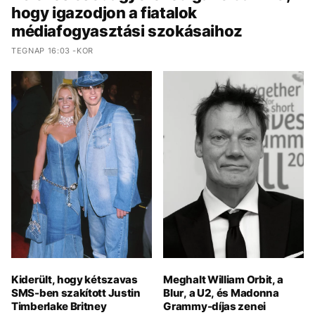
hogy igazodjon a fiatalok
médiafogyasztási szokásaihoz
TEGNAP 16:03 -KOR
Kiderült, hogy kétszavas
Meghalt William Orbit, a
SMS-ben szakított Justin
Blur, a U2, és Madonna
Timberlake Britney
Grammy-díjas zenei