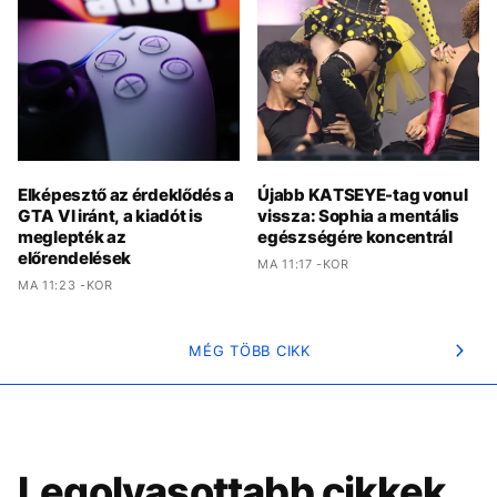
Elképesztő az érdeklődés a
Újabb KATSEYE-tag vonul
GTA VI iránt, a kiadót is
vissza: Sophia a mentális
meglepték az
egészségére koncentrál
előrendelések
MA 11:17 -KOR
MA 11:23 -KOR
MÉG TÖBB CIKK
Legolvasottabb cikkek