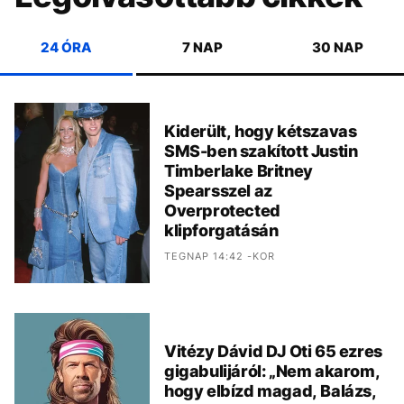
24 ÓRA
7 NAP
30 NAP
Kiderült, hogy kétszavas
SMS-ben szakított Justin
Timberlake Britney
Spearsszel az
Overprotected
klipforgatásán
TEGNAP 14:42 -KOR
Vitézy Dávid DJ Oti 65 ezres
gigabulijáról: „Nem akarom,
hogy elbízd magad, Balázs,