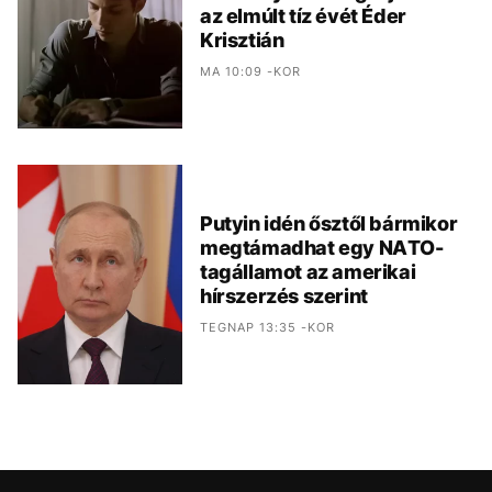
az elmúlt tíz évét Éder
Krisztián
MA 10:09 -KOR
Putyin idén ősztől bármikor
megtámadhat egy NATO-
tagállamot az amerikai
hírszerzés szerint
TEGNAP 13:35 -KOR