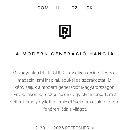
Kvíz
ENTR
COM
|
HU
|
CZ
|
SK
Film + sorozat
Tech-Tudomány
Sport
Társadalom
A MODERN GENERÁCIÓ HANGJA
Közélet
Mi vagyunk a REFRESHER. Egy olyan online lifestyle-
Utazás
magazin, ami inspirál, edukál és szórakoztat. Mi
Életmód
képviseljük a modern generációt Magyarországon.
Értékeinken keresztül célunk egy olyan társadalmat
Design
építeni, amely nyitott szemléletével nem csak feketén-
Beszélgetések
fehéren látja a világot.
Arcok
© 2011 - 2026 REFRESHER.hu