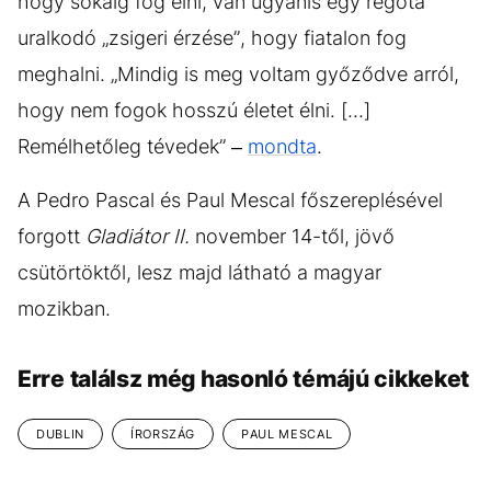
hogy sokáig fog élni, van ugyanis egy régóta
uralkodó „zsigeri érzése”, hogy fiatalon fog
meghalni. „Mindig is meg voltam győződve arról,
hogy nem fogok hosszú életet élni. [...]
Remélhetőleg tévedek” –
mondta
.
A Pedro Pascal és Paul Mescal főszereplésével
forgott
Gladiátor II.
november 14-től, jövő
csütörtöktől, lesz majd látható a magyar
mozikban.
Erre találsz még hasonló témájú cikkeket
DUBLIN
ÍRORSZÁG
PAUL MESCAL