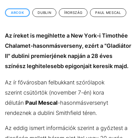
KÖZÉLET
UTAZÁS
ARCOK
DUBLIN
ÍRORSZÁG
PAUL MESCAL
ÉLETMÓD
DESIGN
BESZÉLGETÉSEK
ARCOK
Az íreket is megihlette a New York-i Timothée
VIDEÓ
TÖRTÉNETEK
Chalamet-hasonmásverseny, ezért a "Gladiátor
GASZTRO
II" dublini premierjének napján a 28 éves
színész leghitelesebb epigonjait keresik majd.
Az ír fővárosban felbukkant szórólapok
szerint csütörtök (november 7-én) kora
délután
Paul Mescal
-hasonmásversenyt
rendeznek a dublini Smithfield téren.
Az eddig ismert információk szerint a győztest a