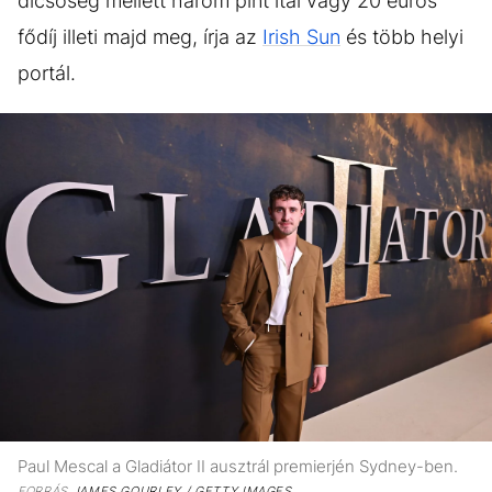
dicsőség mellett három pint ital vagy 20 eurós
fődíj illeti majd meg, írja az
Irish Sun
és több helyi
portál.
Paul Mescal a Gladiátor II ausztrál premierjén Sydney-ben.
FORRÁS
JAMES GOURLEY / GETTY IMAGES