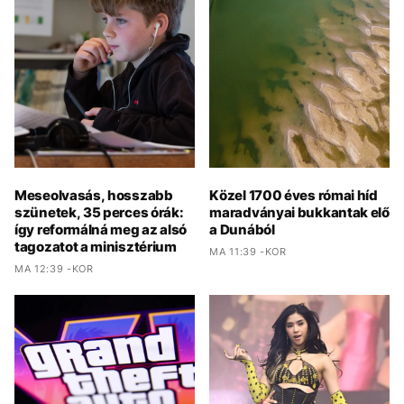
Meseolvasás, hosszabb
Közel 1700 éves római híd
szünetek, 35 perces órák:
maradványai bukkantak elő
így reformálná meg az alsó
a Dunából
tagozatot a minisztérium
MA 11:39 -KOR
MA 12:39 -KOR