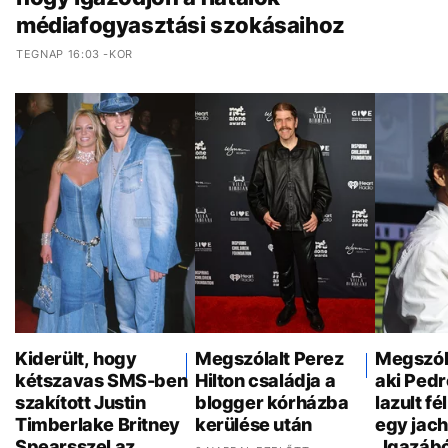
médiafogyasztási szokásaihoz
TEGNAP 16:03 -KOR
Kiderült, hogy
Megszólalt Perez
Megszóla
kétszavas SMS-ben
Hilton családja a
aki Pedr
szakított Justin
blogger kórházba
lazult f
Timberlake Britney
kerülése után
egy jach
Spearsszel az
„Igazáb