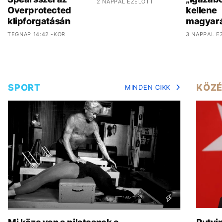
2 NAPPAL EZELŐTT
Overprotected
kellene
klipforgatásán
magyar
TEGNAP 14:42 -KOR
3 NAPPAL E
SPORT
KÖZÉ
MINDEN CIKK