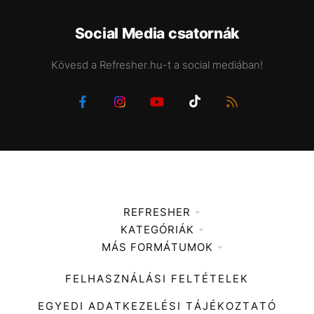
Social Media csatornák
Kövesd a Refresher.hu-t a social mediában!
REFRESHER
KATEGÓRIÁK
Médiaajánlat
MÁS FORMÁTUMOK
Zene
Impresszum
Kiemelt tartalmak
Divat
FELHASZNÁLÁSI FELTÉTELEK
Videó
Kultúra
EGYEDI ADATKEZELÉSI TÁJÉKOZTATÓ