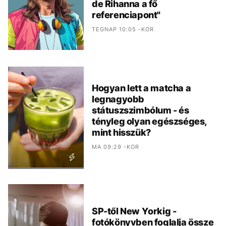
de Rihanna a fő
referenciapont"
TEGNAP 10:05 -KOR
Hogyan lett a matcha a
legnagyobb
státuszszimbólum - és
tényleg olyan egészséges,
mint hisszük?
MA 09:29 -KOR
SP-től New Yorkig -
fotókönyvben foglalja össze