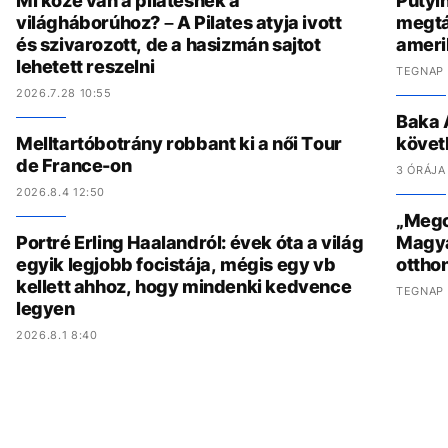
Mi köze van a pilatesnek a
Putyi
világháborúhoz? – A Pilates atyja ivott
megtá
és szivarozott, de a hasizmán sajtot
amerik
lehetett reszelni
TEGNAP 
2026.7.28 10:55
Baka 
Melltartóbotrány robbant ki a női Tour
követ
de France-on
3 ÓRÁJA
2026.8.4 12:50
„Megcs
Portré Erling Haalandról: évek óta a világ
Magyar
egyik legjobb focistája, mégis egy vb
ottho
kellett ahhoz, hogy mindenki kedvence
TEGNAP 
legyen
2026.8.1 8:40