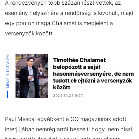
A rendezvényen több százan részt vettek, az
esemény helyszínére a rendőrség is kivonult, majd
egy ponton maga Chalamet is megjelent a
versenyzők között.
KIEMELT TARTALOM
Timothée Chalamet
belopózott a saját
hasonmásversenyére, de nem
tudott elrejtőzni a versenyzők
között
2024.10.28 9:07
Paul Mescal egyébként a GQ magazinnak adott
interjújában nemrég arról beszélt, hogy nem hiszi,