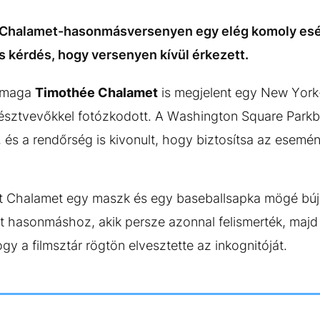
 Chalamet-hasonmásversenyen egy elég komoly esél
 kérdés, hogy versenyen kívül érkezett.
e maga
Timothée Chalamet
is megjelent egy New York
 résztvevőkkel fotózkodott. A Washington Square Park
 és a rendőrség is kivonult, hogy biztosítsa az esemény
nt Chalamet egy maszk és egy baseballsapka mögé búj
t hasonmáshoz, akik persze azonnal felismerték, majd 
ogy a filmsztár rögtön elvesztette az inkognitóját.