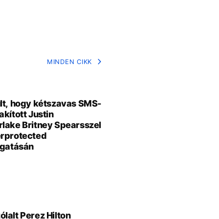
MINDEN CIKK
lt, hogy kétszavas SMS-
akított Justin
lake Britney Spearsszel
rprotected
rgatásán
E
lalt Perez Hilton