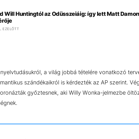
d Will Huntingtól az Odüsszeiáig: így lett Matt Dam
érője
L EZELŐTT
nyelvtudásukról, a világ jobbá tételére vonatkozó terv
omantikus szándékaikról is kérdezték az AP szerint. Vég
koronázták győztesnek, aki Willy Wonka-jelmezbe öltö
ségnek.