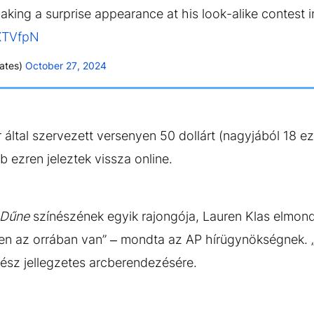
ing a surprise appearance at his look-alike contest 
dXTVfpN
ates)
October 27, 2024
tal szervezett versenyen 50 dollárt (nagyjából 18 ezer
 ezren jeleztek vissza online.
Dűne
színészének egyik rajongója, Lauren Klas elmondt
den az orrában van” – mondta az AP hírügynökségnek. 
nész jellegzetes arcberendezésére.