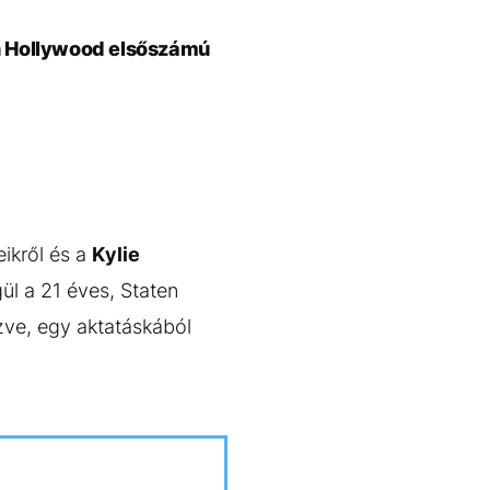
on Hollywood elsőszámú
eikről és a
Kylie
ül a 21 éves, Staten
zve, egy aktatáskából