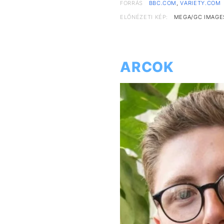
FORRÁS
BBC.COM
,
VARIETY.COM
ELŐNÉZETI KÉP:
MEGA/GC IMAGE
ARCOK