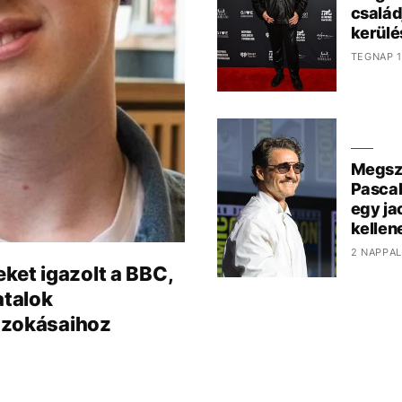
család
kerülé
TEGNAP 1
Megszó
Pascal
egy ja
kelle
2 NAPPAL
ket igazolt a BBC,
atalok
szokásaihoz