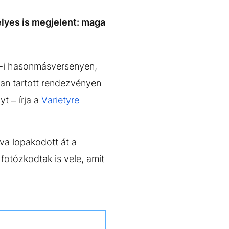
yes is megjelent: maga
-i hasonmásversenyen,
ban tartott rendezvényen
t – írja a
Varietyre
va lopakodott át a
fotózkodtak is vele, amit