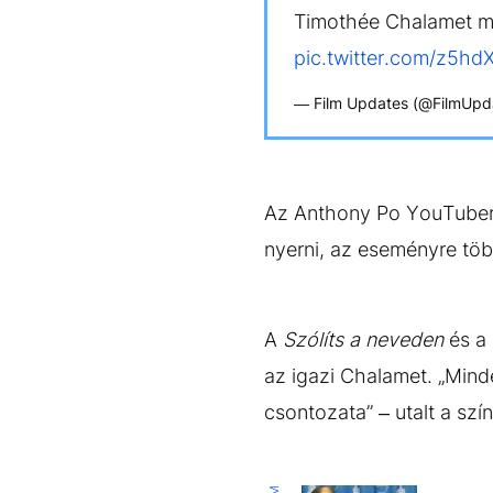
Timothée Chalamet mak
pic.twitter.com/z5h
— Film Updates (@FilmUpd
Az Anthony Po YouTuber ál
nyerni, az eseményre több
A
Szólíts a neveden
és a
az igazi Chalamet. „Min
csontozata” – utalt a szí