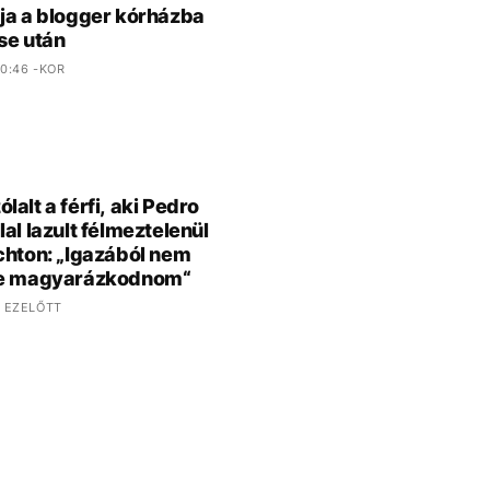
ja a blogger kórházba
se után
0:46 -KOR
lalt a férfi, aki Pedro
lal lazult félmeztelenül
chton: „Igazából nem
ne magyarázkodnom“
 EZELŐTT