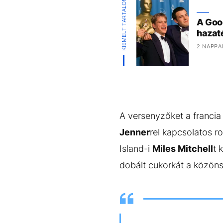
KIEMELT TARTALOM
A Goo
hazat
2 NAPPA
A versenyzőket a francia 
Jenner
rel kapcsolatos r
Island-i
Miles Mitchell
t 
dobált cukorkát a közön