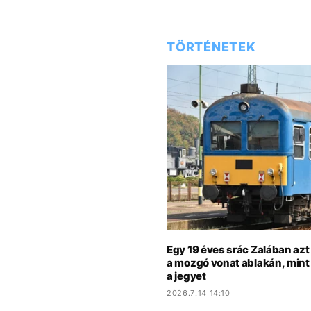
TÖRTÉNETEK
Egy 19 éves srác Zalában azt h
a mozgó vonat ablakán, mint
a jegyet
2026.7.14 14:10