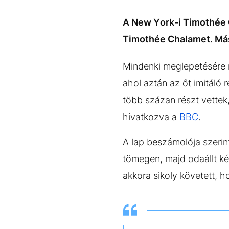
EGYÉB FORMÁTUMOK
REFRESHER
Kiemelt tartalmak
Videó
Kvíz
Médiaajánlat
Impresszum
A New York-i Timothée
Timothée Chalamet. Más
Mindenki meglepetésér
ahol aztán az őt imitáló
több százan részt vettek,
hivatkozva a
BBC
.
A lap beszámolója szeri
tömegen, majd odaállt ké
akkora sikoly követett, h