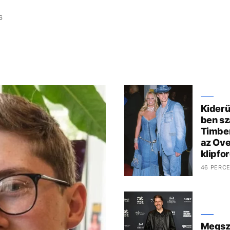
S
Kiderü
ben sz
Timber
az Ove
klipfo
46 PERC
Megszó