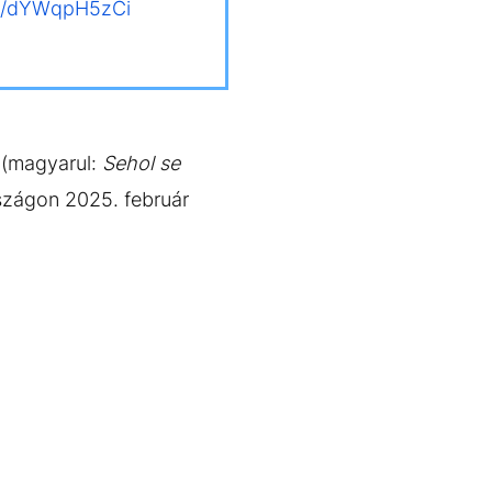
om/dYWqpH5zCi
n
(magyarul:
Sehol se
szágon 2025. február