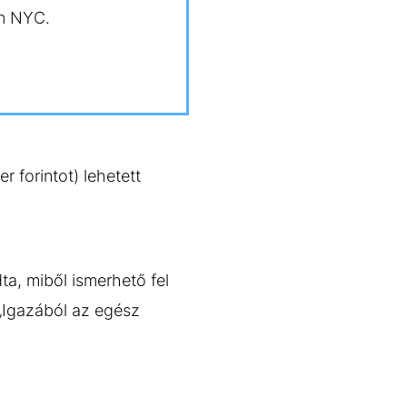
in NYC.
 forintot) lehetett
a, miből ismerhető fel
„Igazából az egész