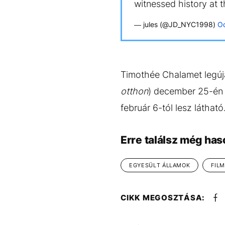
witnessed history at 
— jules (@JD_NYC1998)
Oc
Timothée Chalamet legúja
otthon
) december 25-én 
február 6-tól lesz látható
Erre találsz még has
EGYESÜLT ÁLLAMOK
FIL
CIKK MEGOSZTÁSA: