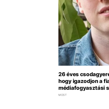
26 éves csodagyere
hogy igazodjon a fi
médiafogyasztási 
MOST