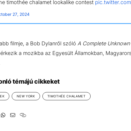
the timothée chalamet lookalike contest
pic.twitter.c
tober 27, 2024
bb filmje, a Bob Dylanről szóló
A Complete Unknow
érkezik a mozikba az Egyesült Államokban, Magyaror
.
onló témájú cikkeket
MEK
NEW YORK
TIMOTHÉE CHALAMET