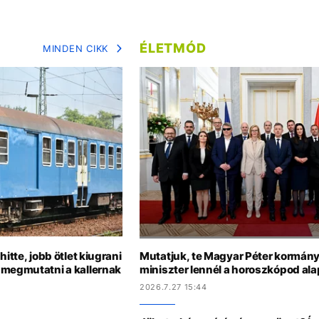
ÉLETMÓD
MINDEN CIKK
itte, jobb ötlet kiugrani
Mutatjuk, te Magyar Péter kormány
 megmutatni a kallernak
miniszter lennél a horoszkópod ala
2026.7.27 15:44